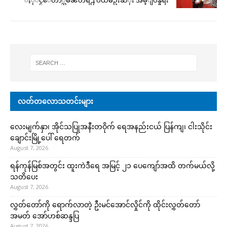
လတ်တလောသတင်းများ
လေးမျက်နှာ၊ အိုင်သပြုအနီးတဝိုက် ရေအနည်းငယ် ပြန်ကျ၊ ငါးသိုင်း
ချောင်းမြို့ပေါ် ရေတက်
August 7, 2026
ရန်ကုန်မြစ်အတွင်း ထူးကဲဒီရေ အ​မြင့် ၂၁ ပေကျော်အထိ တက်မယ်လို့
သတိပေး
August 7, 2026
လွှတ်တော်ကို ရောက်လာတဲ့ ဦးမင်အောင်လှိုင်ကို ထိုင်းလွှတ်တော်
အမတ် အော်ဟစ်ဆန္ဒပြ
August 7, 2026