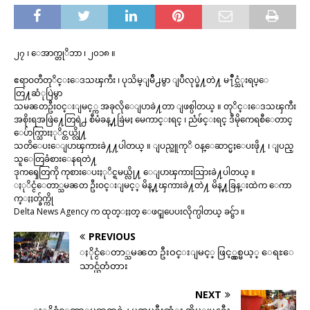
၂၇ ၊ ေအာက္တုိဘာ ၊ ၂၀၁၈ ။
ဧရာဝတီတုိင္းေဒသၾကီး ၊ ပုသိမ္ျမိဳ႕မွာ ျပဳလုပ္ခဲ႔တဲ႔ မ႑ိဳင္သံုးရပ္ေ
တြ႔ဆံုပြဲမွာ
သမၼတဦးဝင္းျမင့္က အခုလိုေျပာခဲ႔တာ ျဖစ္ပါတယ္ ။ တုိင္းေဒသၾကီး
အစိုးရအဖြဲ႔ေတြရဲ႕ စီမံခန္႔ခြဲမႈ မေကာင္းရင္ ၊ ညံဖ်င္းရင္ ဒီမိုကေရစီေတာင္
ေပ်ာက္သြားႏုိင္တယ္လို႔
သတိေပးေျပာၾကားခဲ႔႔ပါတယ္ ။ ျပည္သူကုိ ဝန္ေဆာင္မႈေပးဖို႔ ၊ ျပည္
သူေတြခံစားေနရတဲ႔
ဒုကၡေတြကို ကုစားေပးႏုိင္ရမယ္လို႔ ေျပာၾကားသြားခဲ႔ပါတယ္ ။
ႏုိင္ငံေတာ္သမၼတ ဦးဝင္းျမင့္ မိန္႔ၾကားခဲ႔တဲ႔ မိန္႔ခြန္းထဲက ေကာ
က္ႏႈတ္ခ်က္ကို
Delta News Agency က ထုတ္ႏႈတ္ ေဖၚျပေပးလိုက္ပါတယ္ ခင္ဗ်ာ ။
PREVIOUS
ႏိုင္ငံေတာ္သမၼတ ဦးဝင္းျမင့္ ဖြင့္လွစ္မယ့္ ေရႊေ
သာင္ယံတံတား
NEXT
ႏုိင္ငံေတာ္သမၼတရဲ႕ ပထမဦးဆံုး အိမ္ျပန္ခရီး