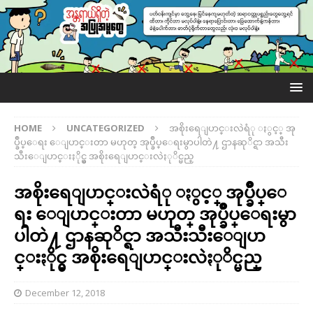
HOME
UNCATEGORIZED
အစိုးရေျပာင္းလဲရံု ႏွင့္ အု
ပ္ခ်ဳပ္ေရး ေျပာင္းတာ မဟုတ္ အုပ္ခ်ဳပ္ေရးမွာပါတဲ႔ ဌာနဆုိင္ရာ အသီး
သီးေျပာင္းႏိုင္မွ အစိုးရေျပာင္းလဲႏုိင္မည္
အစိုးရေျပာင္းလဲရံု ႏွင့္ အုပ္ခ်ဳပ္ေ
ရး ေျပာင္းတာ မဟုတ္ အုပ္ခ်ဳပ္ေရးမွာ
ပါတဲ႔ ဌာနဆုိင္ရာ အသီးသီးေျပာ
င္းႏိုင္မွ အစိုးရေျပာင္းလဲႏုိင္မည္
December 12, 2018