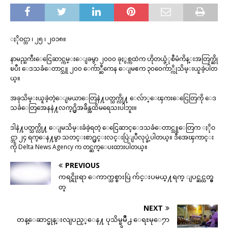
ႏိုဝင္ဘာ ၊ ၂၅ ၊ ၂၀၁၈။
နာမည္ႀကီးေငြေဆာင္ကမ္းေျခမွာ ၂၀၀၀ ခုႏွစ္ကထဲက ဟိုတယ္ဇံုစီမံကိန္းအတြက္ဆို
ၿပီး ေဒသခံေတာင္သူ ၂၀၀ ေက်ာ္ဆီကေန ေျမဧက ၃၀၀ေက်ာ္ကိုသိမ္းယူခဲ့ပါတ
ယ္။
အခုသိမ္းယူခဲ့တဲ့ေျမယာေတြနဲ႔ပတ္သက္လို႔ ေလ်ာ္ေၾကးေငြေတြကို ေဒ
သခံေတြအေနနဲ႔လက္႐ွိအခ်ိန္အထိမရေသးပါဘူး။
ဒါနဲ႔ပတ္သက္လို႔ ေျမသိမ္းခံခဲ့ရတဲ့ ေငြေဆာင္ေဒသခံေတာင္သူေတြက ႏိုဝ
င္ဘာ ၂၄ ရက္ေန႔မွာ သတင္းစာ႐ွင္းလင္းပြဲျပဳလုပ္ခဲ့ပါတယ္။ ဒီအေၾကာင္း
ကို Delta News Agency က တင္ဆက္ေပးထားပါတယ္။
PREVIOUS
ကရင္ရိုးရာ ေကာက္သစ္စားပြဲ က်င္းပမယ္႔ရက္ ျပင္ဆင္သတ္မွ
တ္
NEXT
တန္ေဆာင္မုန္းလျပည့္ေန႔ ပုသိမ္ၿမိဳ႕ ေရႊမုေ႒ာ