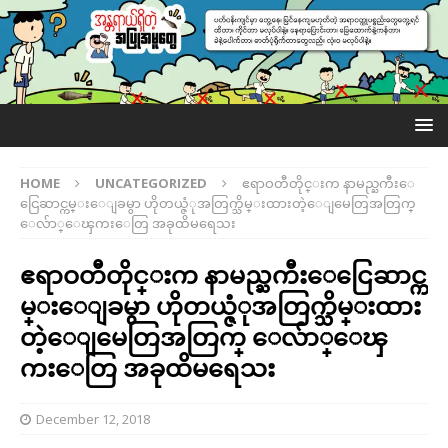
HOME
UNCATEGORIZED
ဧရာဝတီတိုင္းက နာမည္ႀကီးေ
ငြေဆာင္ကမ္းေျခမွာ ဟိုတယ္ဇံုအတြက္သိမ္းထားတဲ့ေျမေတြအတြက္
ေလ်ာ္ေၾကးေတြ အခုထိမရေသး
ဧရာဝတီတိုင္းက နာမည္ႀကီးေငြေဆာင္က
မ္းေျခမွာ ဟိုတယ္ဇံုအတြက္သိမ္းထား
တဲ့ေျမေတြအတြက္ ေလ်ာ္ေၾ
ကးေတြ အခုထိမရေသး
December 12, 2018