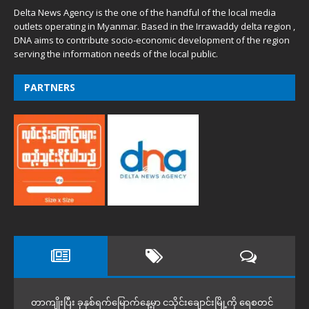
Delta News Agency is the one of the handful of the local media
outlets operating in Myanmar. Based in the Irrawaddy delta region ,
DNA aims to contribute socio-economic development of the region
serving the information needs of the local public.
PARTNERS
တာကျိုးပြီး ခုနှစ်ရက်မြောက်နေ့မှာ ငသိုင်းချောင်းမြို့ကို ရေစတင်