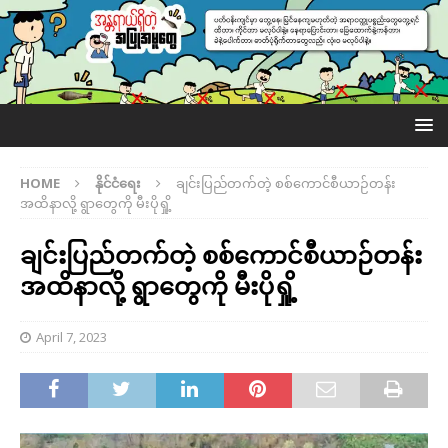
HOME
နိုင်ငံရေး
ချင်းပြည်တက်တဲ့ စစ်ကောင်စီယာဉ်တန်း
အထိနာလို့ ရွာတွေကို မီးပိုရှို့
ချင်းပြည်တက်တဲ့ စစ်ကောင်စီယာဉ်တန်း
အထိနာလို့ ရွာတွေကို မီးပိုရှို့
April 7, 2023