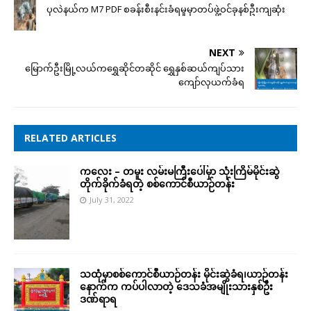
ပုလဲနယ်က M7 PDF စခန်းစီးနင်းခံရမှုမှာတပ်ဖွဲ့ဝင်ခုနစ်ဦးကျဆုံး
NEXT
မြောက်ဦးမြို့လယ်ကရွှေဆိုင်တဆိုင် ရွှေနှစ်ဆယ်ကျပ်သား
ကျော်လုယက်ခံရ
RELATED ARTICLES
ကလေး – တမူး လမ်းမကြီးပေါ်မှာ သုံးကြိမ်မိုင်းဆွဲ
တိုက်ခိုက်ခံရတဲ့ စစ်ကောင်စီယာဉ်တန်း
July 31, 2022
သထုံမှာစစ်ကောင်စီယာဉ်တန်း မိုင်းဆွဲခံရ၊ယာဉ်တန်း
နောက်က ကပ်ပါလာတဲ့ ဒေသခံအမျိုးသားနှစ်ဦး
ဒဏ်ရာရ