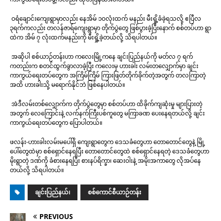
ဝရံချောင်းကျေးရွာမှာလည်း နေအိမ် ၁ဝလုံးထက် မနည်း မီးရှို့ခံခဲ့ရသလို့ ဧပြီလ
၃ရက်ကလည်း တလန်ဇာရ်ကျေးရွာမှာ တိုက်ပွဲတွေ ဖြစ်ပွားခဲ့ပြီးနောက် စစ်တပ်ဟာ ရွာ
ထဲက အိမ် ၇ လုံးထက်မနည်းကို မီးရှို့ခဲ့တယ်လို့ သိရပါတယ်။
အဆိုပါ စစ်ယာဉ်တန်းဟာ ကလေးမြို့ကနေ ချင်းပြည်နယ်ကို မတ်လ ၇ ရက်
ကတည်းက စတင်ထွက်ခွာလာခဲ့ပြီး ကလေးမှ ဟားခါး လမ်းတလျှောက်မှာ ချင်း
ကာကွယ်ရေးတပ်တွေက အကြိမ်ကြိမ် ကြားဖြတ်တိုက်ခိုက်တဲ့အတွက် တလကြာတဲ့
အထိ ဟားခါးသို့ မရောက်နိုင်ဘဲ ဖြစ်နေပါတယ်။
အဲဒီလမ်းတစ်လျှောက်က တိုက်ပွဲတွေမှာ စစ်တပ်ဟာ ထိခိုက်ကျဆုံးမှု များပြားတဲ့
အတွက် လေကြောင်းနဲ့ လက်နက်ကြီးပစ်ကူတွေ မကြာခဏ ပေးနေရတယ်လို့ ချင်း
ကာကွယ်ရေးတပ်တွေက ပြောပါတယ်။
ဖလန်း-ဟားခါးလမ်းမပေါ်ရှိ ကျေးရွာတွေက ဒေသခံတွေဟာ တောတောင်တွေနဲ့ မြို့
ပေါ်တွေထဲမှာ စစ်ရှောင်နေရပြီး တောတောင်တွေထဲ စစ်ရှောင်နေရတဲ့ ဒေသခံတွေဟာ
မိုးရွာတဲ့ ဒဏ်ကို ခံစားနေရပြီး စားနပ်ရိက္ခာ၊ ဆေးဝါးနဲ့ အမိုးအကာတွေ လိုအပ်နေ
တယ်လို့ သိရပါတယ်။
ချင်းပြည်နယ်၊
စစ်ကောင်စီယာဉ်တန်း
PREVIOUS