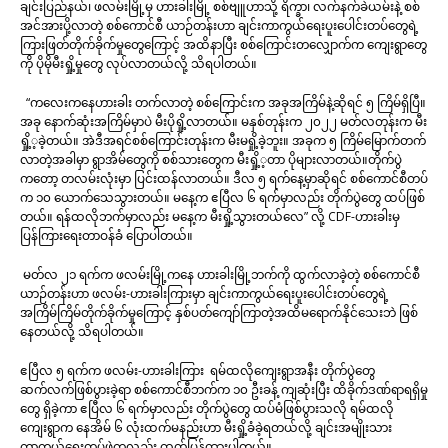
ချင်းပြည်နယ်၊ ဖလမ်းမြို့မှ ဟားခါးမြို့ စစ်ဗျူဟာသို့ ရိက္ခာ၊ လက်နက်ခဲယမ်းနဲ့ စစ်
အင်အားပို့လာတဲ့ စစ်ကောင်စီ ယာဉ်တန်းဟာ ချင်းကာကွယ်ရေးပူးပေါင်းတပ်တွေရဲ့
ကြားဖြတ်တိုက်ခိုက်မှုတွေကြောင့် အထိနာပြီး စစ်ကြောင်းတလျှောက်က ကျေးရွာတွေ
ကို ပိုမိုမီးရှို့မှုတွေ လုပ်လာတယ်လို့ သိရပါတယ်။
“ကလေးကနေဟားခါး တက်လာတဲ့ စစ်ကြောင်းက အခုအကြိမ်နဲ့ဆိုရင် ၅ ကြိမ်ရှိပြီ။
အခု နောက်ဆုံးအကြိမ်မှာပဲ မီးပိုရှို့လာတယ်။ မနှစ်တုန်းက ၂၀၂၂ မတ်လတုန်းက မီး
ရှို့့ခဲ့တယ်။ အဲဒီအရင်စစ်ကြောင်းတုန်းက မီးမရှို့ခဲ့ဘူး။ အခုက ၅ ကြိမ်မြောက်တက်
လာတဲ့အခါမှာ ရွာအိမ်တွေကို စစ်သားတွေက မီးရှို့့တာ ပိုများလာတယ်။တိုက်ပွဲ
ကတော့ တလမ်းလုံးမှာ ပြင်းထန်လာတယ်။ ဒီလ ၅ ရက်နေ့မှာဆိုရင် စစ်ကောင်စီတပ်
က ၁၀ ယောက်သေသွားတယ်။ မနေ့က ဧပြီလ ၆ ရက်မှာလည်း တိုက်ပွဲတွေ ထပ်ဖြစ်
တယ်။ ရန်ထလိုဘက်မှာလည်း မနေ့က မီးရှို့သွားတယ်လေ” လို့ CDF-ဟားခါးမှ
ပြန်ကြားရေးတာဝန်ခံ ပြောပါတယ်။
မတ်လ ၂၁ ရက်က ဖလမ်းမြို့ကနေ ဟားခါးမြို့ဘက်ကို ထွက်လာခဲ့တဲ့ စစ်ကောင်စီ
ယာဉ်တန်းဟာ ဖလမ်း-ဟားခါးကြားမှာ ချင်းကာကွယ်ရေးပူးပေါင်းတပ်တွေရဲ့
အကြိမ်ကြိမ်တိုက်ခိုက်မှုကြောင့် နှစ်ပတ်ကျော်ကြာတဲ့အထိမရောက်နိုင်သေးဘဲ ဖြစ်
နေတယ်လို့ သိရပါတယ်။
ဧပြီလ ၅ ရက်က ဖလမ်း-ဟားခါးကြား ရမ်ထလိုကျေးရွာအနီး တိုက်ပွဲတွေ
ဆက်လက်ဖြစ်ပွားခဲ့ရာ စစ်ကောင်စီဘက်က ၁၀ ဦးခန့် ကျဆုံးပြီး ထိခိုက်ဒဏ်ရာရရှိမှု
တွေ ရှိခဲ့ကာ ဧပြီလ ၆ ရက်မှာလည်း တိုက်ပွဲတွေ ထပ်မံဖြစ်ပွားသလို ရမ်ထလို
ကျေးရွာက နေအိမ် ၆ လုံးထက်မနည်းဟာ မီးရှို့ခံခဲ့ရတယ်လို့ ချင်းအမျိုးသား
ကာကွယ်ရေးတပ်ဖွဲ့ကလည်း ထုတ်ပြန်ထားပါတယ်။