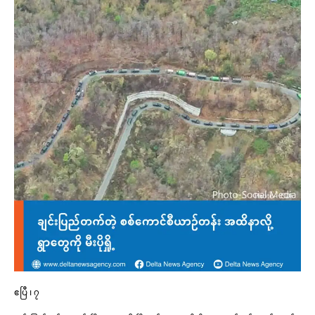
ဧပြီ ၊ ၇