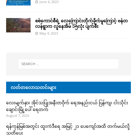
June 6, 2023
စစ်ကောင်စီရဲ့ လေကြောင်းတိုက်ခိုက်မူကြောင့် ဗန်တ
လန်ရွာက လူနေအိမ် ၁၅လုံး ပျက်စီး
May 4, 2023
လတ်တလောသတင်းများ
လေးမျက်နှာ၊ အိုင်သပြုအနီးတဝိုက် ရေအနည်းငယ် ပြန်ကျ၊ ငါးသိုင်း
ချောင်းမြို့ပေါ် ရေတက်
August 7, 2026
ရန်ကုန်မြစ်အတွင်း ထူးကဲဒီရေ အ​မြင့် ၂၁ ပေကျော်အထိ တက်မယ်လို့
သတိပေး