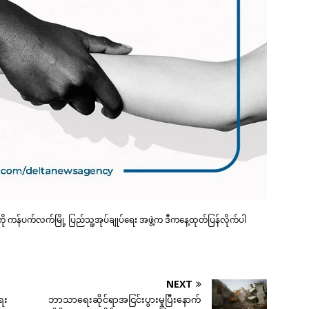
ို ကန်ပက်လက်မြို့ ပြည်သူ့အုပ်ချုပ်ရေး အဖွဲ့က ဒီကနေ့ထုတ်ပြန်လိုက်ပါ
NEXT
ေး
ဘာသာရေးဆိုင်ရာအငြင်းပွားမှုပြီးနောက်