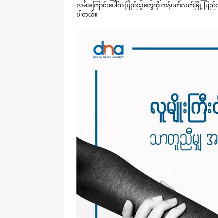
လမ်းကြောင်းပေါ်က ပြည်သူတွေကို ကန်ပက်လက်မြို့ ပြည်သူ
ပါတယ်။