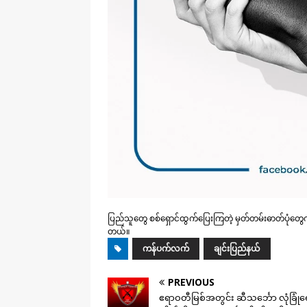
ပြည်သူတွေ စစ်ရှောင်ထွက်ပြေးကြတဲ့ မှတ်တမ်းဓာတ်ပုံတွေက
တယ်။
ကန်ပက်လက်
ချင်းပြည်နယ်
PREVIOUS
ဧရာဝတီမြစ်အတွင်း ဆီသင်္ဘော လုံခြုံ‌ရ