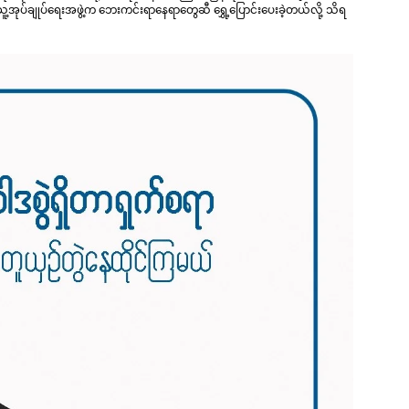
့အုပ်ချုပ်ရေးအဖွဲ့က ဘေးကင်းရာနေရာတွေဆီ ရွှေ့ပြောင်းပေးခဲ့တယ်လို့ သိရ