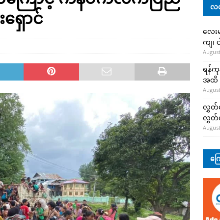
လတ
ရှောင်
လေးမျ
ကျ၊ င
August
ရန်ကု
အထိ 
August
လွှတ်
လွှတ
August
ကြေ