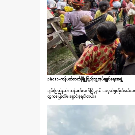
photo-ကန်ပက်လက်မြို့ပြည်သူ့အုပ်ချုပ်ရေးအဖွဲ့
ချင်းပြည်နယ်၊ ကန်ပက်လက်မြို့နယ်၊ အမှတ်၅တိုက်နယ်အ
ထွက်ပြေးတိမ်းရှောင်ခဲ့ရပါတယ်။