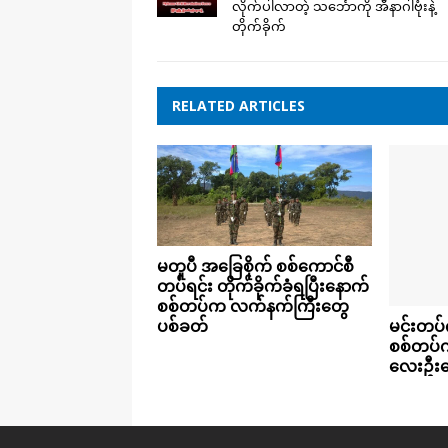
လိုက်ပါလာတဲ့ သင်္ဘောကို အီနာဂါဗုံးနဲ့
တိုက်ခိုက်
RELATED ARTICLES
မတူပီ အခြေစိုက် စစ်ကောင်စီ
တပ်ရင်း တိုက်ခိုက်ခံရပြီးနောက်
စစ်တပ်က လက်နက်ကြီးတွေ
မင်းတပ်
ပစ်ခတ်
စစ်တပ်ကလ
လေးဦးသ