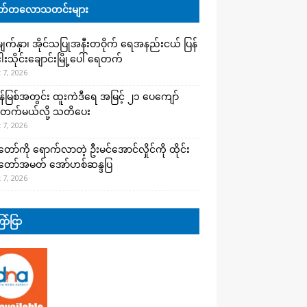
်တလောသတင်းများ
က်နှာ၊ အိုင်သပြုအနီးတဝိုက် ရေအနည်းငယ် ပြန်
ါးသိုင်းချောင်းမြို့ပေါ် ရေတက်
 7, 2026
န်မြစ်အတွင်း ထူးကဲဒီရေ အ​မြင့် ၂၁ ပေကျော်
တက်မယ်လို့ သတိပေး
 7, 2026
တော်ကို ရောက်လာတဲ့ ဦးမင်အောင်လှိုင်ကို ထိုင်း
်တော်အမတ် အော်ဟစ်ဆန္ဒပြ
 7, 2026
ာ်ငြာ