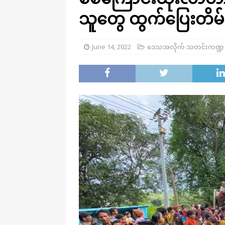
သူတွေ ထွက်ပြေးတိမ်း
June 14, 2022
ဒေသအလိုက် သတင်းကဏ္ဍ