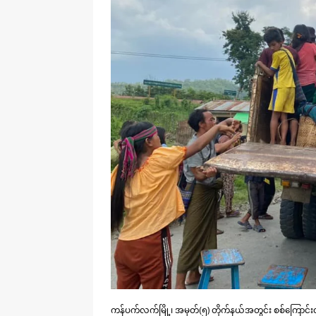
ကန်ပက်လက်မြို့၊ အမှတ်(၅) တိုက်နယ်အတွင်း စစ်ကြောင်