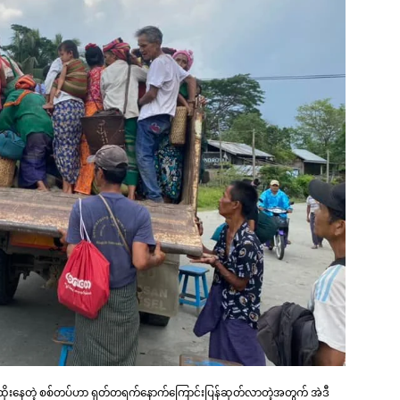
းထိုးနေတဲ့ စစ်တပ်ဟာ ရုတ်တရက်နောက်ကြောင်းပြန်ဆုတ်လာတဲ့အတွက် အဲဒီ