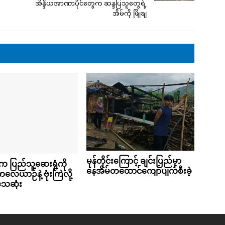
အိန္ဒိယအာဏာပိုင်တွေက ဆန္ဒပြသူတွေရဲ့
အိမ်ကို ဖြိုချ
မုန်တိုင်းကြောင့် ချင်းပြည်မှာ
က ပြည်သူ့ဆေးရုံကို
နေအိမ်တထောင်ကျော်ပျက်စီးခဲ့
ေယာဉ်နဲ့ ဗုံးကြဲလို့
ေဆုံး