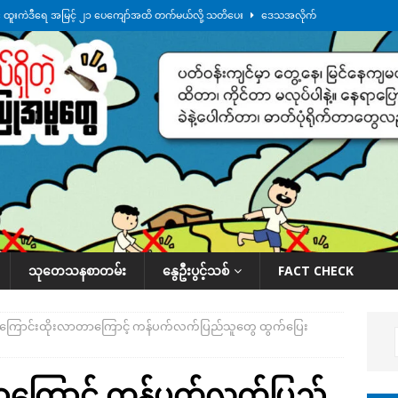
်း ထူးကဲဒီရေ အ​မြင့် ၂၁ ပေကျော်အထိ တက်မယ်လို့ သတိပေး
ဒေသအလိုက်
က်လာတဲ့ ဦးမင်အောင်လှိုင်ကို ထိုင်းလွှတ်တော်အမတ် အော်ဟစ်ဆန္ဒပြ
်ရက်မြောက်နေ့မှာ ငသိုင်းချောင်းမြို့ကို ရေစတင်ရောက်ရှိ
ဒေသအလိုက် သတင်း
ေဘေးကူနေတဲ့ ငသိုင်းချောင်းဒေသခံ လူငယ်တဦး ရေစီးနဲ့မျောပါသေဆုံး
ဒေသ
်သပြုအနီးတဝိုက် ရေအနည်းငယ် ပြန်ကျ၊ ငါးသိုင်းချောင်းမြို့ပေါ် ရေတက်
သုတေသနစာတမ်း
နွေဦးပွင့်သစ်
FACT CHECK
်ကြောင်းထိုးလာတာကြောင့် ကန်ပက်လက်ပြည်သူတွေ ထွက်ပြေး
ာကြောင့် ကန်ပက်လက်ပြည်