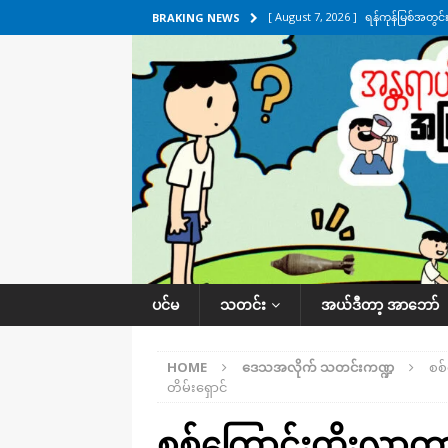
[ August 7, 2026 ]
ရန်ကုန်မြစ်အတွင
BRAKING NEWS
သတင်းကဏ္ဍ
[ August 7, 2026 ]
လွှတ်တော်ကို ရော
UNCATEGORIZED
[ August 6, 2026 ]
တာကျိုးပြီး ခုနှစ
ကဏ္ဍ
[ August 6, 2026 ]
လေးမျက်နှာမှာ ရ
အလိုက် သတင်းကဏ္ဍ
[ August 7, 2026 ]
လေးမျက်နှာ၊ အိုင
ပင်မ
သတင်း
အယ်ဒီတာ့ အာဘော်
ဒေသအလိုက် သတင်းကဏ္ဍ
HOME
ဒေသအလိုက် သတင်းကဏ္ဍ
စစ
တိမ်းရှောင်
စစ်ကြောင်းထိုးလာတ