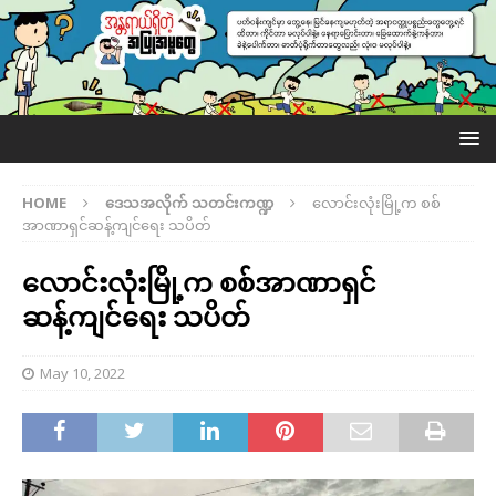
HOME
ဒေသအလိုက် သတင်းကဏ္ဍ
လောင်းလုံးမြို့က စစ်
အာဏာရှင်ဆန့်ကျင်ရေး သပိတ်
လောင်းလုံးမြို့က စစ်အာဏာရှင်
ဆန့်ကျင်ရေး သပိတ်
May 10, 2022