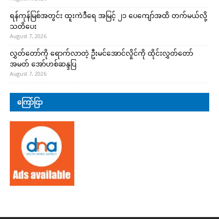
ရန်ကုန်မြစ်အတွင်း ထူးကဲဒီရေ အ​မြင့် ၂၁ ပေကျော်အထိ တက်မယ်လို့
သတိပေး
August 7, 2026
လွှတ်တော်ကို ရောက်လာတဲ့ ဦးမင်အောင်လှိုင်ကို ထိုင်းလွှတ်တော်
အမတ် အော်ဟစ်ဆန္ဒပြ
August 7, 2026
ကြော်ငြာ