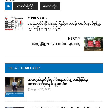
ပါတယ်။
တနင်္သာရီတိုင်း
လောင်းလုံး
PREVIOUS
အာဏာသိမ်းပြီးနောက် ပြည်သူ ၁သန်း ကျော်နေရပ်စွန့်ခွာ
ထွက်ပြေးနေရတယ်လို့ဆို
NEXT
ရန်ကုန်မြို့က LGBT သပိတ်လှုပ်ရှားမှု
RELATED ARTICLES
ထားဝယ်သပိတ်ခေါင်းဆောင်ရဲ့ ဖခင်ဖြစ်သူ
ထောင်ဒဏ်နှစ်နှစ် ချမှတ်ခံရ
August 25, 2023