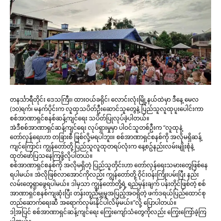
တနင်္သာရီတိုင်း ဒေသကြီး၊ ထားဝယ်ခရိုင်၊ လောင်းလုံးမြို့နယ်ထဲမှာ ဒီနေ့ မေလ
(၁၀)ရက်၊ မနက်ပိုင်းက လူထုသပိတ်ဦးဆောင်သူတွေနဲ့ ပြည်သူလူထုပူးပေါင်းကာ
စစ်အာဏာရှင်စနစ်ဆန့်ကျင်ရေး သပိတ်ပြုလုပ်ခဲ့ပါတယ်။
အဲဒီစစ်အာဏာရှင်ဆန့်ကျင်ရေး လုပ်ရှားမှုမှာ ပါဝင်သူတစ်ဦးက “လူထုနဲ့
တော်လှန်ရေးဟာ တခြားစီ ဖြစ်လို့မရပါဘူး။ စစ်အာဏာရှင်စနစ်ကို အလိုမရှိဆန့်
ကျင်ကြောင်း ကျွန်တော်တို့ ပြည်သူလူထုတရပ်လုံးက နေ့စဥ်နည်းလမ်းမျိုးစုံနဲ့
ထုတ်ဖော်ပြသနေကြဖို့လိုပါတယ်။
စစ်အာဏာရှင်စနစ်ကို အလိုမရှိတဲ့ ပြည်သူတိုင်းဟာ တော်လှန်ရေးသမားတွေဖြစ်နေ
ရပါမယ်။ အဲလိုဖြစ်လာအောင်ကိုလည်း ကျွန်တော်တို့ ဝိုင်းဝန်းကြိုးပမ်းပြီး နည်း
လမ်းတွေရှာဖွေရပါမယ်။ ဒါမှသာ ကျွန်တော်တို့ရဲ့ ရည်မှန်းချက် ပန်းတိုင်ဖြစ်တဲ့ စစ်
အာဏာရှင်စနစ်ကျဆုံးပြီး တန်းတူညီမျှမှုအပြည့်အဝရှိတဲ့ ဖက်ဒရယ်ပြည်ထောင်စု
တည်ဆောက်ရေးဆီ အရောက်လှမ်းနိုင်ပါလိမ့်မယ်။”လို့ ပြောပါတယ်။
ဒါ့အပြင် စစ်အာဏာရှင်ဆန့်ကျင်ရေး ကြွေးကျော်သံတွေကိုလည်း ကြွေးကြော်ခဲ့ကြ