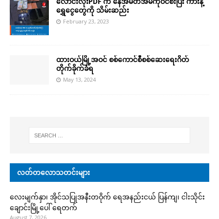
လောင်းလုံးPDF က နေအိမ်တအိမ်ကိုဝင်စီးပြီး ကားနဲ့
ရွှေငွေတွေကို သိမ်းဆည်း
February 23, 2023
ထားဝယ်မြို့အဝင် စစ်ကောင်စီစစ်ဆေးရေးဂိတ်
တိုက်ခိုက်ခံရ
May 13, 2024
လတ်တလောသတင်းများ
လေးမျက်နှာ၊ အိုင်သပြုအနီးတဝိုက် ရေအနည်းငယ် ပြန်ကျ၊ ငါးသိုင်း
ချောင်းမြို့ပေါ် ရေတက်
August 7, 2026