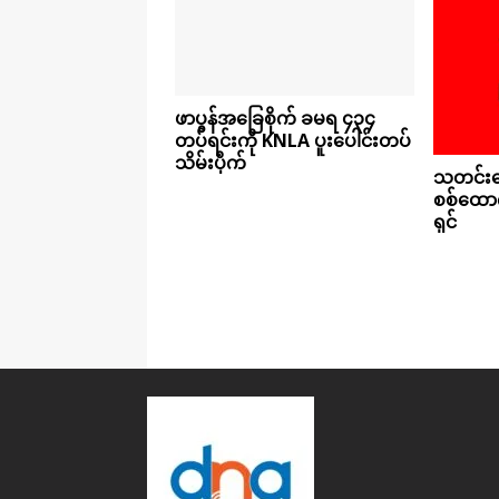
ဖာပွန်အခြေစိုက် ခမရ ၄၃၄
တပ်ရင်းကို KNLA ပူးပေါင်းတပ်
သိမ်းပိုက်
သတင်းပေ
စစ်ထောက
ရှင်