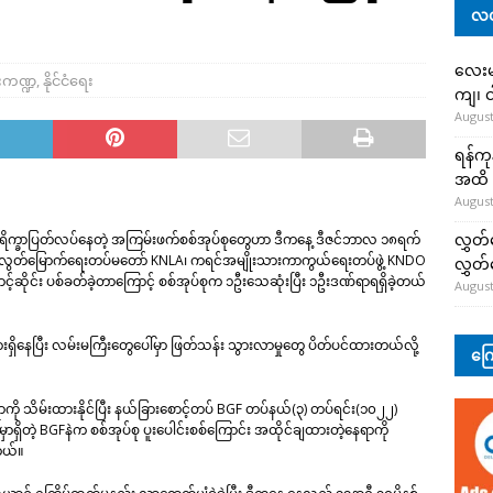
လတ
လေးမျ
းကဏ္ဍ
,
နိုင်ငံရေး
ကျ၊ င
August
ရန်ကု
အထိ 
August
လွှတ်
 ရိက္ခာပြတ်လပ်နေတဲ့ အကြမ်းဖက်စစ်အုပ်စုတွေဟာ ဒီကနေ့ ဒီဇင်ဘာလ ၁၈ရက်
သားလွတ်မြောက်ရေးတပ်မတော် KNLA၊ ကရင်အမျိုးသားကာကွယ်ရေးတပ်ဖွဲ့ KNDO
လွှတ
ောင့်ဆိုင်း ပစ်ခတ်ခဲ့တာကြောင့် စစ်အုပ်စုက ၁ဦးသေဆုံးပြီး ၁ဦးဒဏ်ရာရရှိခဲ့တယ်
August
ရှိနေပြီး လမ်းမကြီးတွေပေါ်မှာ ဖြတ်သန်း သွားလာမှုတွေ ပိတ်ပင်ထားတယ်လို့
ကြေ
 သိမ်းထားနိုင်ပြီး နယ်ခြားစောင့်တပ် BGF တပ်နယ်(၃) တပ်ရင်း(၁၀၂၂)
ွာမှာရှိတဲ့ BGFနဲက စစ်အုပ်စု ပူးပေါင်းစစ်ကြောင်း အထိုင်ချထားတဲ့နေရာကို
တယ်။