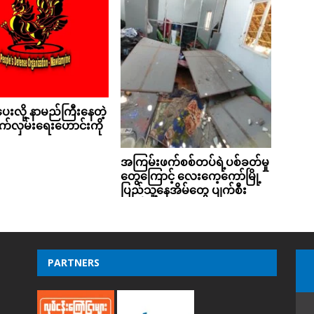
းလို့ နာမည်ကြီးနေတဲ့
်လှမ်းရေးဟောင်းကို
အကြမ်းဖက်စစ်တပ်ရဲ့ပစ်ခတ်မှု
တွေကြောင့် လေးကေ့ကော်မြို့
ပြည်သူ့နေအိမ်တွေ ပျက်စီး
PARTNERS