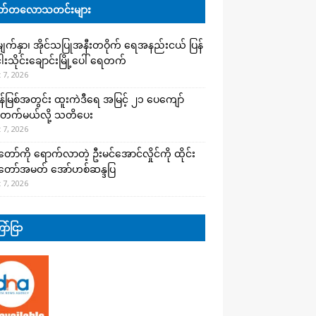
်တလောသတင်းများ
က်နှာ၊ အိုင်သပြုအနီးတဝိုက် ရေအနည်းငယ် ပြန်
ါးသိုင်းချောင်းမြို့ပေါ် ရေတက်
 7, 2026
န်မြစ်အတွင်း ထူးကဲဒီရေ အ​မြင့် ၂၁ ပေကျော်
တက်မယ်လို့ သတိပေး
 7, 2026
တော်ကို ရောက်လာတဲ့ ဦးမင်အောင်လှိုင်ကို ထိုင်း
်တော်အမတ် အော်ဟစ်ဆန္ဒပြ
 7, 2026
ာ်ငြာ