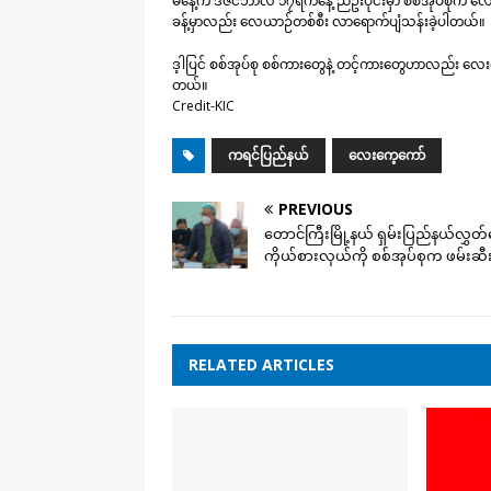
မနေ့က ဒီဇင်ဘာလ ၁၇ရက်နေ့ ညဦးပိုင်းမှာ စစ်အုပ်စုက လေယ
ခန့်မှာလည်း လေယာဉ်တစ်စီး လာရောက်ပျံသန်းခဲ့ပါတယ်။
ဒ့ါပြင် စစ်အုပ်စု စစ်ကားတွေနဲ့ တင့်ကားတွေဟာလည်
တယ်။
Credit-KIC
ကရင်ပြည်နယ်
လေးကေ့ကော်
PREVIOUS
တောင်ကြီးမြို့နယ် ရှမ်းပြည်နယ်လွှတ
ကိုယ်စားလှယ်ကို စစ်အုပ်စုက ဖမ်းဆီ
RELATED ARTICLES