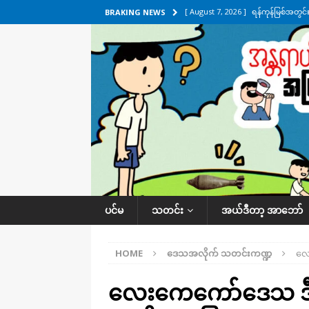
[ August 7, 2026 ]
ရန်ကုန်မြစ်အတွင
BRAKING NEWS
သတင်းကဏ္ဍ
[ August 7, 2026 ]
လွှတ်တော်ကို ရော
UNCATEGORIZED
[ August 6, 2026 ]
တာကျိုးပြီး ခုနှစ
ကဏ္ဍ
[ August 6, 2026 ]
လေးမျက်နှာမှာ ရ
အလိုက် သတင်းကဏ္ဍ
[ August 7, 2026 ]
လေးမျက်နှာ၊ အိုင
ပင်မ
သတင်း
အယ်ဒီတာ့ အာဘော်
ဒေသအလိုက် သတင်းကဏ္ဍ
HOME
ဒေသအလိုက် သတင်းကဏ္ဍ
လေ
လေးကေကော်ဒေသ ဒီဇ