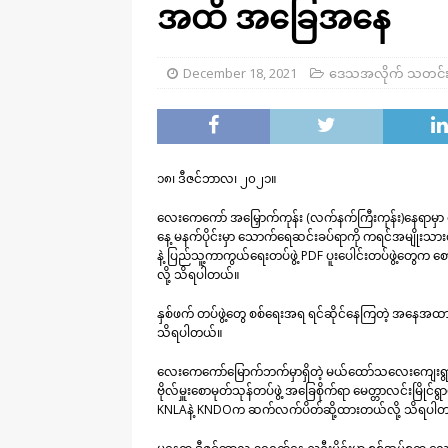
အထိ အခြေအနေ
December 18, 2021
ဒေသအလိုက် သတင်
၁၈၊ ဒီဇင်ဘာလ၊ ၂၀၂၁။
လေးကေကော် အမြှောက်ကုန်း (လက်နက်ကြီးကုန်း)နေရာမှာ
နေ့ မနက်ပိုင်းမှာ သောက်ရေဆင်းခပ်ရာကို ကရင်အမျိုး
နဲ့ ပြည်သူ့ကာကွယ်ရေးတပ်ဖွဲ့ PDF ပူးပေါင်းတပ်ဖွဲ့တွေက စ
လို့ သိရပါတယ်။
နှစ်ဖက် တပ်ဖွဲ့တွေ စစ်ရေးအရ ရင်ဆိုင်နေကြတဲ့ အနေအထား
သိရပါတယ်။
လေးကေကော်မြောက်ဘက်မှာရှိတဲ့ မယ်ထော်သလေးကျေးရွာကို
ဗိုလ်မှူးစောမုတ်သုန်တပ်ဖွဲ့ အခြေစိုက်ရာ မေတ္တာလင်းမြိုင်ရ
KNLAနဲ့ KNDOက ဆက်လက်ပိတ်ဆို့ထားတယ်လို့ သိရပါ