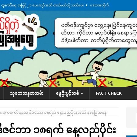
်း ထူးကဲဒီရေ အ​မြင့် ၂၁ ပေကျော်အထိ တက်မယ်လို့ သတိပေး
ဒေသအလိုက်
က်လာတဲ့ ဦးမင်အောင်လှိုင်ကို ထိုင်းလွှတ်တော်အမတ် အော်ဟစ်ဆန္ဒပြ
်ရက်မြောက်နေ့မှာ ငသိုင်းချောင်းမြို့ကို ရေစတင်ရောက်ရှိ
ဒေသအလိုက် သတင်း
ေဘေးကူနေတဲ့ ငသိုင်းချောင်းဒေသခံ လူငယ်တဦး ရေစီးနဲ့မျောပါသေဆုံး
ဒေသ
်သပြုအနီးတဝိုက် ရေအနည်းငယ် ပြန်ကျ၊ ငါးသိုင်းချောင်းမြို့ပေါ် ရေတက်
သုတေသနစာတမ်း
နွေဦးပွင့်သစ်
FACT CHECK
းကေကော်ဒေသ ဒီဇင်ဘာ ၁၈ရက် နေ့လည်ပိုင်းအထိ အခြေအနေ
င်ဘာ ၁၈ရက် နေ့လည်ပိုင်း