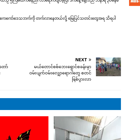
ာဉ် ၅ကြိမ်ထက်မနည်း လာရောက်ပျံဝဲခဲ့ပြီး ဒီကနေ့ နေ့လည် ၁၁နာရီ ၃၀မိနစ်
း လေးကေကော်ဒေသဘက်ကို တက်လာနေတယ်လို့ မြေပြင်သတင်းတွေအရ သိရပါ
NEXT
်တော်
မယ်တောင်စစ်ဘေးရှောင်စခန်းမှာ
း
ဝမ်းပျက်ဝမ်းလျှောရောဂါတွေ စတင်
ဖြစ်ပွားလာ