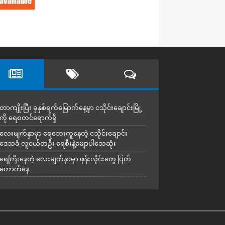
တာကျိုးပြီး ခုနှစ်ရက်မြောက်နေ့မှာ ငသိုင်းချောင်းမြို့
ကို ရေစတင်ရောက်ရှိ
လေးမျက်နှာမှာ ရေဘေးကူနေတဲ့ ငသိုင်းချောင်း
ဒေသခံ လူငယ်တဦး ရေစီးနဲ့မျောပါသေဆုံး
ရေကြီးနေတဲ့ လေးမျက်နှာမှာ ဖုန်းလိုင်းတွေ ပြတ်
တောက်နေ