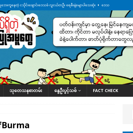
ေဘေးကူနေတဲ့ ငသိုင်းချောင်းဒေသခံ လူငယ်တဦး ရေစီးနဲ့မျောပါသေဆုံး
ဒေသ
မျက်နှာမှာ ဖုန်းလိုင်းတွေ ပြတ်တောက်နေ
ဒေသအလိုက် သတင်းကဏ္ဍ
ားမှန်ခွဲခံရတာတွေ ဆက်တိုက်ဖြစ်
ဒေသအလိုက် သတင်းကဏ္ဍ
စမ်းသပ်မှုကို မြောက်ကိုရီးယား ဝေဖန်
နိုင်ငံတကာရေးရာ
်ရက်မြောက်နေ့မှာ ငသိုင်းချောင်းမြို့ကို ရေစတင်ရောက်ရှိ
ဒေသအလိုက် သတင်း
သုတေသနစာတမ်း
နွေဦးပွင့်သစ်
FACT CHECK
OfBurma