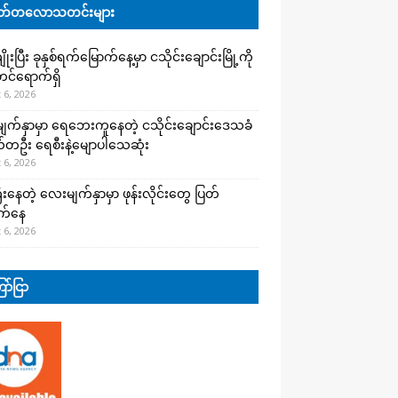
်တလောသတင်းများ
းပြီး ခုနှစ်ရက်မြောက်နေ့မှာ ငသိုင်းချောင်းမြို့ကို
င်ရောက်ရှိ
 6, 2026
က်နှာမှာ ရေဘေးကူနေတဲ့ ငသိုင်းချောင်းဒေသခံ
တဦး ရေစီးနဲ့မျောပါသေဆုံး
 6, 2026
းနေတဲ့ လေးမျက်နှာမှာ ဖုန်းလိုင်းတွေ ပြတ်
က်နေ
 6, 2026
ာ်ငြာ