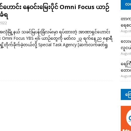
လတ
ဟောင်း နေဝင်းမြေးပိုင် Omni Focus ယာဉ်
့ခံရ
တာကျို
2022
ရေစတ
August
း အလုံမြို့နယ် သခင်မြပန်းခြံလမ်းမှာ ရပ်ထားတဲ့ အာဏာရှင်ဟောင်း
ိုင် Omni Focus YBS ၅၆ ယာဉ်တွေကို မတ်လ ၂၃ ရက်နေ့ ည ၈နာရီ
လေးမျ
ှို့တိုက်ခိုက်ခဲ့တယ်လို့ Special Task Agency
[ဆက်လက်ဖတ်ရှု
လူငယ်
August
ရေကြီ
တော
August
ကြေ