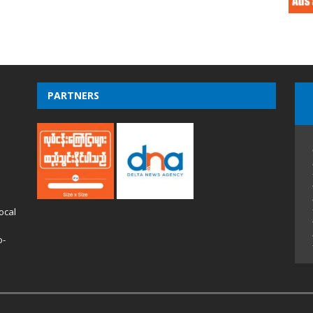
PARTNERS
ocal
o-