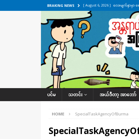
[ August 6, 2026 ]
လေးမျက်နှာမှာ ရ
BRAKING NEWS
အလိုက် သတင်းကဏ္ဍ
[ August 6, 2026 ]
ရေကြီးနေတဲ့ လေး
[ August 5, 2026 ]
ရန်ကုန်မြို့မှာ က
[ August 5, 2026 ]
ဂျပန်ရဲ့ ဒုံးကျည်
[ August 6, 2026 ]
တာကျိုးပြီး ခုနှစ
ကဏ္ဍ
ပင်မ
သတင်း
အယ်ဒီတာ့ အာဘော်
HOME
SpecialTaskAgencyOfBurma
SpecialTaskAgency