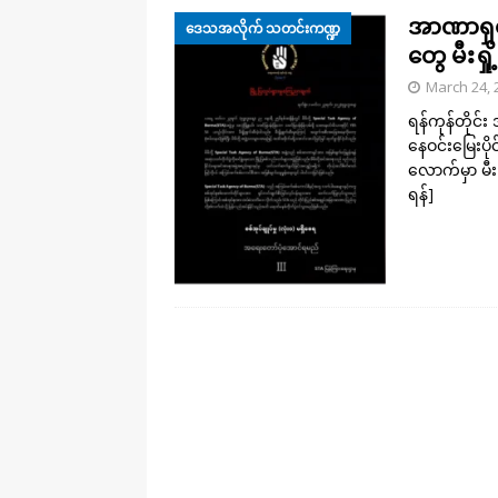
အာဏာရှင်
ဒေသအလိုက် သတင်းကဏ္ဍ
တွေ မီးရှို
March 24, 
ရန်ကုန်တိုင်
နေဝင်းမြေးပ
လောက်မှာ မီးရ
ရန်]