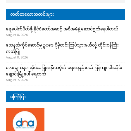
လတ်တလောသတင်းများ
ရေပေါက်ပိတ်ဖို့ နိုင်ငံတော်အဆင့် အစီအမံနဲ့ ဆောင်ရွက်နေပါတယ်
August 8, 2026
သေနတ်ကိုင်ဆောင်မှု ဥပဒေ ပိုမိုတင်းကြပ်သွားမယ်လို့ ထိုင်းဝန်ကြီး
ကတိပြု
August 8, 2026
လေးမျက်နှာ၊ အိုင်သပြုအနီးတဝိုက် ရေအနည်းငယ် ပြန်ကျ၊ ငါးသိုင်း
ချောင်းမြို့ပေါ် ရေတက်
August 7, 2026
ကြော်ငြာ