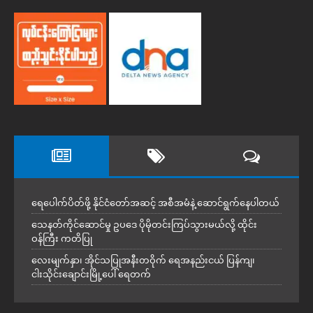
ရေပေါက်ပိတ်ဖို့ နိုင်ငံတော်အဆင့် အစီအမံနဲ့ ဆောင်ရွက်နေပါတယ်
သေနတ်ကိုင်ဆောင်မှု ဥပဒေ ပိုမိုတင်းကြပ်သွားမယ်လို့ ထိုင်း
ဝန်ကြီး ကတိပြု
လေးမျက်နှာ၊ အိုင်သပြုအနီးတဝိုက် ရေအနည်းငယ် ပြန်ကျ၊
ငါးသိုင်းချောင်းမြို့ပေါ် ရေတက်