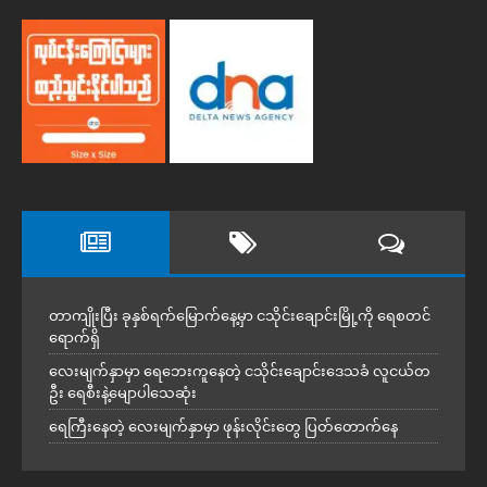
တာကျိုးပြီး ခုနှစ်ရက်မြောက်နေ့မှာ ငသိုင်းချောင်းမြို့ကို ရေစတင်
ရောက်ရှိ
လေးမျက်နှာမှာ ရေဘေးကူနေတဲ့ ငသိုင်းချောင်းဒေသခံ လူငယ်တ
ဦး ရေစီးနဲ့မျောပါသေဆုံး
ရေကြီးနေတဲ့ လေးမျက်နှာမှာ ဖုန်းလိုင်းတွေ ပြတ်တောက်နေ