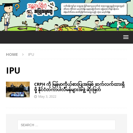
HOME
IPU
IPU
CRPH ကို မြန်မာကိုယ်စားပြုအဖြစ် ဆက်လက်ထားရှိ
ဖို့ နိုင်ငံတကာပါလီမန်များအဖွဲ့ ဆုံးဖြတ်
May 3, 2022