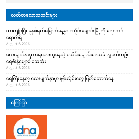
လတ်တလောသတင်းများ
တာကျိုးပြီး ခုနှစ်ရက်မြောက်နေ့မှာ ငသိုင်းချောင်းမြို့ကို ရေစတင်
ရောက်ရှိ
August 6, 2026
လေးမျက်နှာမှာ ရေဘေးကူနေတဲ့ ငသိုင်းချောင်းဒေသခံ လူငယ်တဦး
ရေစီးနဲ့မျောပါသေဆုံး
August 6, 2026
ရေကြီးနေတဲ့ လေးမျက်နှာမှာ ဖုန်းလိုင်းတွေ ပြတ်တောက်နေ
August 6, 2026
ကြော်ငြာ