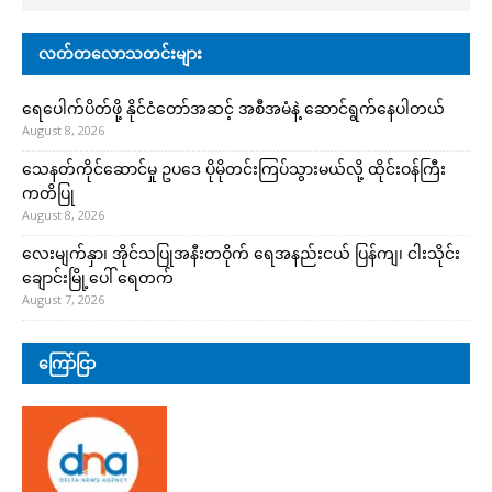
လတ်တလောသတင်းများ
ရေပေါက်ပိတ်ဖို့ နိုင်ငံတော်အဆင့် အစီအမံနဲ့ ဆောင်ရွက်နေပါတယ်
August 8, 2026
သေနတ်ကိုင်ဆောင်မှု ဥပဒေ ပိုမိုတင်းကြပ်သွားမယ်လို့ ထိုင်းဝန်ကြီး
ကတိပြု
August 8, 2026
လေးမျက်နှာ၊ အိုင်သပြုအနီးတဝိုက် ရေအနည်းငယ် ပြန်ကျ၊ ငါးသိုင်း
ချောင်းမြို့ပေါ် ရေတက်
August 7, 2026
ကြော်ငြာ