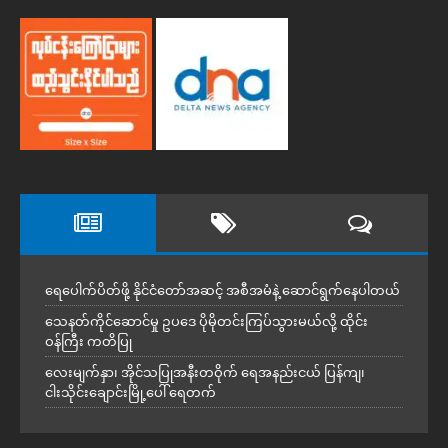
ရေပေါက်ပိတ်ဖို့ နိုင်ငံတော်အဆင့် အစီအမံနဲ့ ဆောင်ရွက်နေပါတယ်
သေနတ်ကိုင်ဆောင်မှု ဥပဒေ ပိုမိုတင်းကြပ်သွားမယ်လို့ ထိုင်း
ဝန်ကြီး ကတိပြု
လေးမျက်နှာ၊ အိုင်သပြုအနီးတဝိုက် ရေအနည်းငယ် ပြန်ကျ၊
ငါးသိုင်းချောင်းမြို့ပေါ် ရေတက်