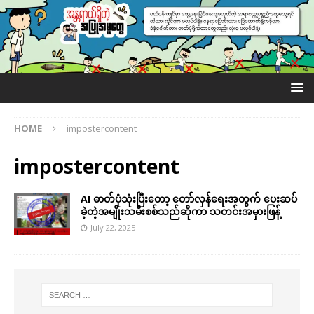
HOME
impostercontent
impostercontent
AI ဓာတ်ပုံသုံးပြီးတော့ တော်လှန်ရေးအတွက် ပေးဆပ်
ခဲ့တဲ့အမျိုးသမီးစစ်သည်ဆိုကာ သတင်းအမှားဖြန့်
July 22, 2025