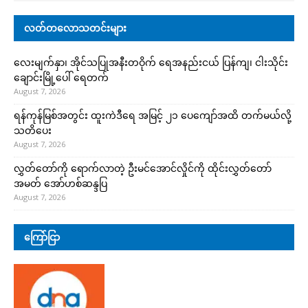
လတ်တလောသတင်းများ
လေးမျက်နှာ၊ အိုင်သပြုအနီးတဝိုက် ရေအနည်းငယ် ပြန်ကျ၊ ငါးသိုင်း
ချောင်းမြို့ပေါ် ရေတက်
August 7, 2026
ရန်ကုန်မြစ်အတွင်း ထူးကဲဒီရေ အ​မြင့် ၂၁ ပေကျော်အထိ တက်မယ်လို့
သတိပေး
August 7, 2026
လွှတ်တော်ကို ရောက်လာတဲ့ ဦးမင်အောင်လှိုင်ကို ထိုင်းလွှတ်တော်
အမတ် အော်ဟစ်ဆန္ဒပြ
August 7, 2026
ကြော်ငြာ