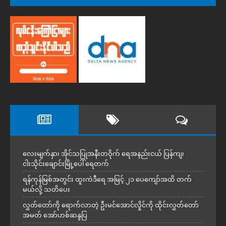
လေးမျက်နှာ၊ အိုင်သပြုအနီးတဝိုက် ရေအနည်းငယ် ပြန်ကျ၊
ငါးသိုင်းချောင်းမြို့ပေါ် ရေတက်
ရန်ကုန်မြစ်အတွင်း ထူးကဲဒီရေ အ​မြင့် ၂၁ ပေကျော်အထိ တက်
မယ်လို့ သတိပေး
လွှတ်တော်ကို ရောက်လာတဲ့ ဦးမင်အောင်လှိုင်ကို ထိုင်းလွှတ်တော်
အမတ် အော်ဟစ်ဆန္ဒပြ