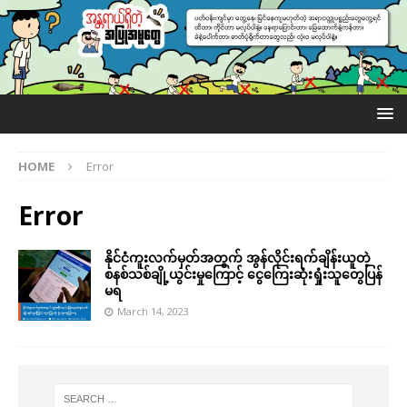
HOME
Error
Error
နိုင်ငံကူးလက်မှတ်အတွက် အွန်လိုင်းရက်ချိန်းယူတဲ့
စနစ်သစ်ချို့ယွင်းမှုကြောင့် ငွေကြေးဆုံးရှုံးသူတွေပြန်
မရ
March 14, 2023