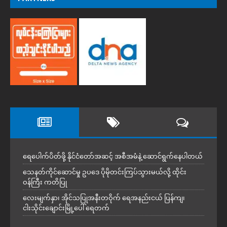
ရေပေါက်ပိတ်ဖို့ နိုင်ငံတော်အဆင့် အစီအမံနဲ့ ဆောင်ရွက်နေပါတယ်
သေနတ်ကိုင်ဆောင်မှု ဥပဒေ ပိုမိုတင်းကြပ်သွားမယ်လို့ ထိုင်း
ဝန်ကြီး ကတိပြု
လေးမျက်နှာ၊ အိုင်သပြုအနီးတဝိုက် ရေအနည်းငယ် ပြန်ကျ၊
ငါးသိုင်းချောင်းမြို့ပေါ် ရေတက်