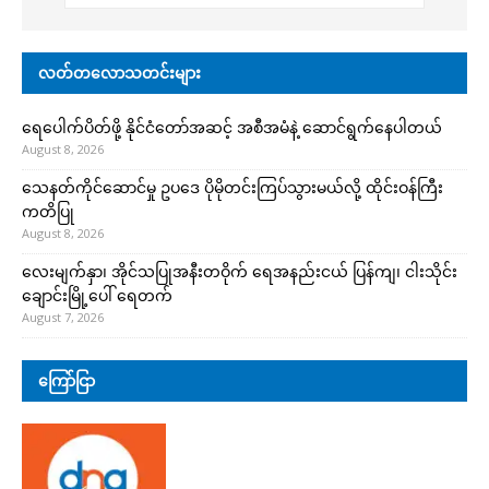
လတ်တလောသတင်းများ
ရေပေါက်ပိတ်ဖို့ နိုင်ငံတော်အဆင့် အစီအမံနဲ့ ဆောင်ရွက်နေပါတယ်
August 8, 2026
သေနတ်ကိုင်ဆောင်မှု ဥပဒေ ပိုမိုတင်းကြပ်သွားမယ်လို့ ထိုင်းဝန်ကြီး
ကတိပြု
August 8, 2026
လေးမျက်နှာ၊ အိုင်သပြုအနီးတဝိုက် ရေအနည်းငယ် ပြန်ကျ၊ ငါးသိုင်း
ချောင်းမြို့ပေါ် ရေတက်
August 7, 2026
ကြော်ငြာ