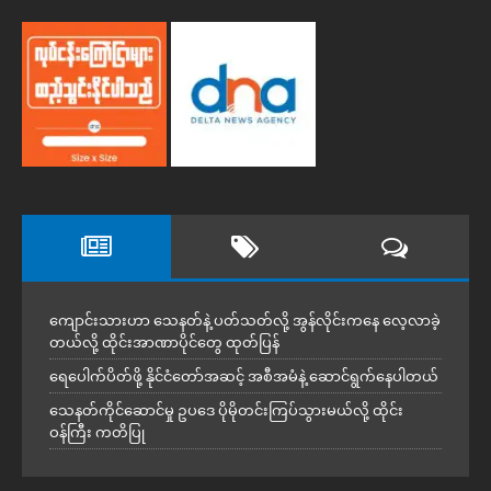
ကျောင်းသားဟာ သေနတ်နဲ့ ပတ်သတ်လို့ အွန်လိုင်းကနေ လေ့လာခဲ့
တယ်လို့ ထိုင်းအာဏာပိုင်တွေ ထုတ်ပြန်
ရေပေါက်ပိတ်ဖို့ နိုင်ငံတော်အဆင့် အစီအမံနဲ့ ဆောင်ရွက်နေပါတယ်
သေနတ်ကိုင်ဆောင်မှု ဥပဒေ ပိုမိုတင်းကြပ်သွားမယ်လို့ ထိုင်း
ဝန်ကြီး ကတိပြု