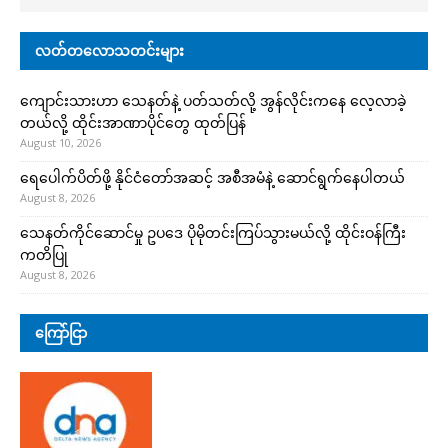
လတ်တလောသတင်းများ
ကျောင်းသားဟာ သေနတ်နဲ့ ပတ်သတ်လို့ အွန်လိုင်းကနေ လေ့လာခဲ့
တယ်လို့ ထိုင်းအာဏာပိုင်တွေ ထုတ်ပြန်
August 10, 2026
ရေပေါက်ပိတ်ဖို့ နိုင်ငံတော်အဆင့် အစီအမံနဲ့ ဆောင်ရွက်နေပါတယ်
August 8, 2026
သေနတ်ကိုင်ဆောင်မှု ဥပဒေ ပိုမိုတင်းကြပ်သွားမယ်လို့ ထိုင်းဝန်ကြီး
ကတိပြု
August 8, 2026
ကြော်ငြာ