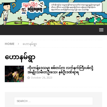
HOME
ဟောနမ်ရွာ
ဟောနမ်ရွာ
ကိုးကန့်ဒေသမှာ စစ်တပ်က လက်နက်ကြီးပစ်လို့
အမျိုးသမီးတဦးသေ၊ နှစ်ဦးဒဏ်ရာရ
October 26, 2023