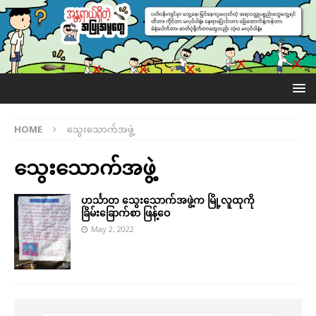
HOME
သွေးသောက်အဖွဲ့
သွေးသောက်အဖွဲ့
ဟင်္သာတ သွေးသောက်အဖွဲ့က မြို့လူထုကို
ခြိမ်းခြောက်စာ ဖြန့်ဝေ
May 2, 2022