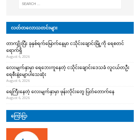
လတ်တလောသတင်းများ
တာကျိုးပြီး ခုနှစ်ရက်မြောက်နေ့မှာ ငသိုင်းချောင်းမြို့ကို ရေစတင်
ရောက်ရှိ
August 6, 2026
လေးမျက်နှာမှာ ရေဘေးကူနေတဲ့ ငသိုင်းချောင်းဒေသခံ လူငယ်တဦး
ရေစီးနဲ့မျောပါသေဆုံး
August 6, 2026
ရေကြီးနေတဲ့ လေးမျက်နှာမှာ ဖုန်းလိုင်းတွေ ပြတ်တောက်နေ
August 6, 2026
ကြော်ငြာ