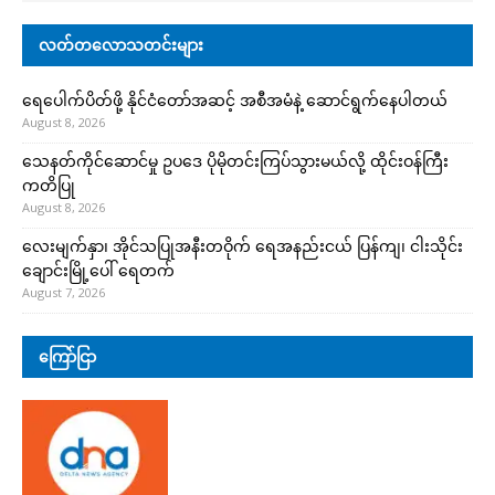
လတ်တလောသတင်းများ
ရေပေါက်ပိတ်ဖို့ နိုင်ငံတော်အဆင့် အစီအမံနဲ့ ဆောင်ရွက်နေပါတယ်
August 8, 2026
သေနတ်ကိုင်ဆောင်မှု ဥပဒေ ပိုမိုတင်းကြပ်သွားမယ်လို့ ထိုင်းဝန်ကြီး
ကတိပြု
August 8, 2026
လေးမျက်နှာ၊ အိုင်သပြုအနီးတဝိုက် ရေအနည်းငယ် ပြန်ကျ၊ ငါးသိုင်း
ချောင်းမြို့ပေါ် ရေတက်
August 7, 2026
ကြော်ငြာ