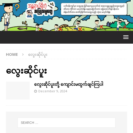
HOME
လွေးဆိုင်ပူး
လွေးဆိုင်ပူး
လွေးဆိုင်ပူးတို့ ကျောင်းမထွက်ချင်ကြပါ
December 9, 2024