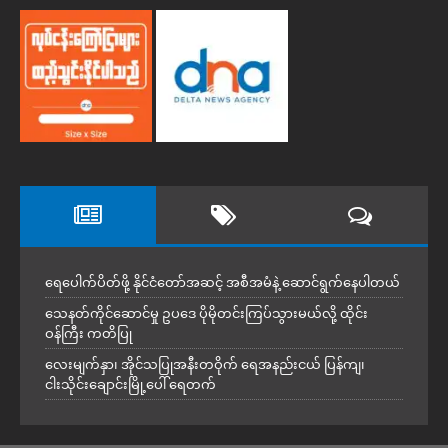
ရေပေါက်ပိတ်ဖို့ နိုင်ငံတော်အဆင့် အစီအမံနဲ့ ဆောင်ရွက်နေပါတယ်
သေနတ်ကိုင်ဆောင်မှု ဥပဒေ ပိုမိုတင်းကြပ်သွားမယ်လို့ ထိုင်း
ဝန်ကြီး ကတိပြု
လေးမျက်နှာ၊ အိုင်သပြုအနီးတဝိုက် ရေအနည်းငယ် ပြန်ကျ၊
ငါးသိုင်းချောင်းမြို့ပေါ် ရေတက်