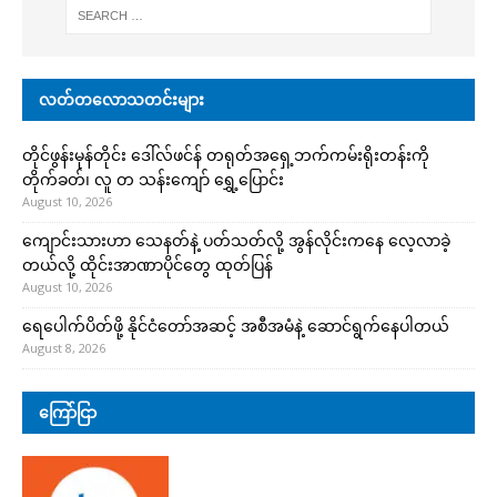
လတ်တလောသတင်းများ
တိုင်ဖွန်းမုန်တိုင်း ဒေါ်လ်ဖင်န် တရုတ်အရှေ့ဘက်ကမ်းရိုးတန်းကို
တိုက်ခတ်၊ လူ တ သန်းကျော် ရွှေ့ပြောင်း
August 10, 2026
ကျောင်းသားဟာ သေနတ်နဲ့ ပတ်သတ်လို့ အွန်လိုင်းကနေ လေ့လာခဲ့
တယ်လို့ ထိုင်းအာဏာပိုင်တွေ ထုတ်ပြန်
August 10, 2026
ရေပေါက်ပိတ်ဖို့ နိုင်ငံတော်အဆင့် အစီအမံနဲ့ ဆောင်ရွက်နေပါတယ်
August 8, 2026
ကြော်ငြာ