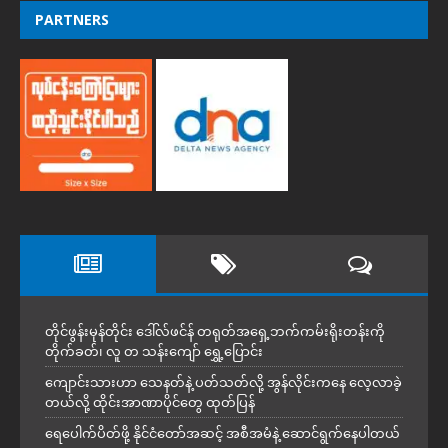
PARTNERS
တိုင်ဖွန်းမုန်တိုင်း ဒေါ်လ်ဖင်န် တရုတ်အရှေ့ဘက်ကမ်းရိုးတန်းကို
တိုက်ခတ်၊ လူ တ သန်းကျော် ရွှေ့ပြောင်း
ကျောင်းသားဟာ သေနတ်နဲ့ ပတ်သတ်လို့ အွန်လိုင်းကနေ လေ့လာခဲ့
တယ်လို့ ထိုင်းအာဏာပိုင်တွေ ထုတ်ပြန်
ရေပေါက်ပိတ်ဖို့ နိုင်ငံတော်အဆင့် အစီအမံနဲ့ ဆောင်ရွက်နေပါတယ်