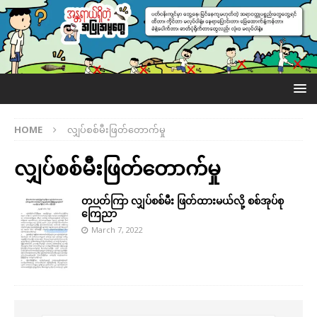
HOME
လျှပ်စစ်မီးဖြတ်တောက်မှု
လျှပ်စစ်မီးဖြတ်တောက်မှု
တပတ်ကြာ လျှပ်စစ်မီး ဖြတ်ထားမယ်လို့ စစ်အုပ်စု
ကြေညာ
March 7, 2022