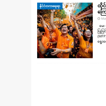
ထိုင
နိုင်ငံတကာရေးရာ
ကြေ
May
မေ၊ ၁
ပြုပြင
(MFP)
ရွေး