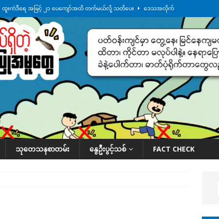
်း ထူးကဲဒီရေ အ​မြင့် ၂၁ ပေကျော်အထိ တက်မယ်လို့ သတိပေး
ဒေသအလိုက်
က်လာတဲ့ ဦးမင်အောင်လှိုင်ကို ထိုင်းလွှတ်တော်အမတ် အော်ဟစ်ဆန္ဒပြ
်ရက်မြောက်နေ့မှာ ငသိုင်းချောင်းမြို့ကို ရေစတင်ရောက်ရှိ
ဒေသအလိုက် သတင်း
ေဘေးကူနေတဲ့ ငသိုင်းချောင်းဒေသခံ လူငယ်တဦး ရေစီးနဲ့မျောပါသေဆုံး
ဒေသ
်သပြုအနီးတဝိုက် ရေအနည်းငယ် ပြန်ကျ၊ ငါးသိုင်းချောင်းမြို့ပေါ် ရေတက်
သုတေသနစာတမ်း
နွေဦးပွင့်သစ်
FACT CHECK