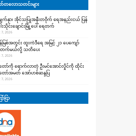
်တလောသတင်းများ
က်နှာ၊ အိုင်သပြုအနီးတဝိုက် ရေအနည်းငယ် ပြန်
ါးသိုင်းချောင်းမြို့ပေါ် ရေတက်
 7, 2026
န်မြစ်အတွင်း ထူးကဲဒီရေ အ​မြင့် ၂၁ ပေကျော်
တက်မယ်လို့ သတိပေး
 7, 2026
တော်ကို ရောက်လာတဲ့ ဦးမင်အောင်လှိုင်ကို ထိုင်း
်တော်အမတ် အော်ဟစ်ဆန္ဒပြ
 7, 2026
ာ်ငြာ