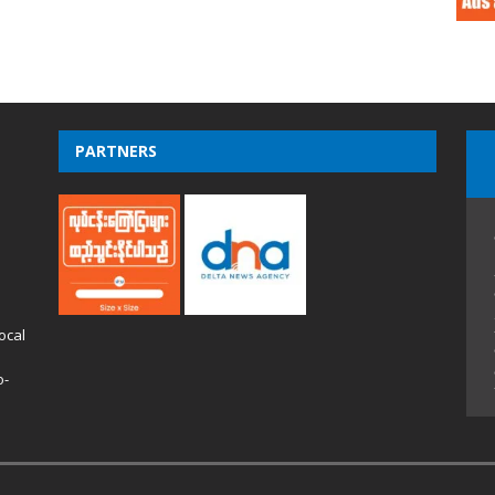
PARTNERS
ocal
o-