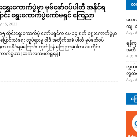
လတ
်းရွေးကောက်ပွဲမှာ မုဗ်ဖော်ဝပ်ပါတီ အနိုင်ရ
ာင်း ရွေးကောက်ပွဲကော်မရှင် ကြေညာ
လေးမျ
 15, 2023
ကျ၊ င
August
၅ ထိုင်းရွေးကောက်ပွဲ ကော်မရှင်က မေ ၁၄ ရက် ရွေးကောက်ပွဲမှာ
်ပြောင်းလဲရေး လှုပ်ရှားမှု ဝါဒီ အတိုက်အခံ ပါတီ မုဗ်ဖော်ဝပ်
ရန်ကု
က အနိုင်ရခဲ့ကြောင်း ထုတ်ပြန် ကြေညာခဲ့ပါတယ်။ ထိုင်း
အထိ 
ကောက်ပွဲဟာ
[ဆက်လက်ဖတ်ရှုရန်]
August
လွှတ်
လွှတ
August
ကြေ