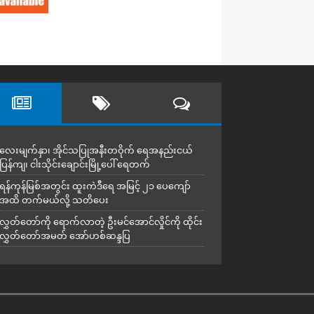
လေးမျက်နှာ၊ အိုင်သပြုအနီးတဝိုက် ရေအနည်းငယ်
ပြန်ကျ၊ ငါးသိုင်းချောင်းမြို့ပေါ် ရေတက်
ရန်ကုန်မြစ်အတွင်း ထူးကဲဒီရေ အ​မြင့် ၂၁ ပေကျော်
အထိ တက်မယ်လို့ သတိပေး
လွှတ်တော်ကို ရောက်လာတဲ့ ဦးမင်အောင်လှိုင်ကို ထိုင်း
လွှတ်တော်အမတ် အော်ဟစ်ဆန္ဒပြ