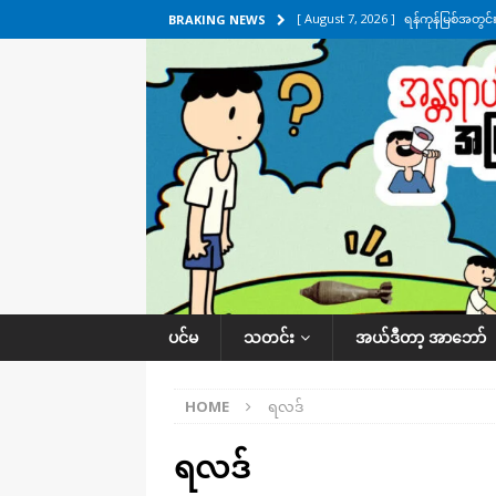
[ August 7, 2026 ]
ရန်ကုန်မြစ်အတွင
BRAKING NEWS
သတင်းကဏ္ဍ
[ August 7, 2026 ]
လွှတ်တော်ကို ရော
UNCATEGORIZED
[ August 6, 2026 ]
တာကျိုးပြီး ခုနှစ
ကဏ္ဍ
[ August 6, 2026 ]
လေးမျက်နှာမှာ ရ
အလိုက် သတင်းကဏ္ဍ
[ August 7, 2026 ]
လေးမျက်နှာ၊ အိုင
ပင်မ
သတင်း
အယ်ဒီတာ့ အာဘော်
ဒေသအလိုက် သတင်းကဏ္ဍ
HOME
ရလဒ်
ရလဒ်