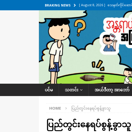
[ August 8, 2026 ]
သေနတ်ကိုင်ဆောင်မှ
BRAKING NEWS
[ August 7, 2026 ]
လေးမျက်နှာ၊ အိုင
ဒေသအလိုက် သတင်းကဏ္ဍ
[ August 7, 2026 ]
ရန်ကုန်မြစ်အတွင
သတင်းကဏ္ဍ
[ August 7, 2026 ]
လွှတ်တော်ကို ရော
UNCATEGORIZED
[ August 8, 2026 ]
ရေပေါက်ပိတ်ဖို့ 
ပင်မ
သတင်း
အယ်ဒီတာ့ အာဘော်
HOME
ပြည်တွင်းနေရပ်စွန့်ခွာသူ
ပြည်တွင်းနေရပ်စွန့်ခွာသူ