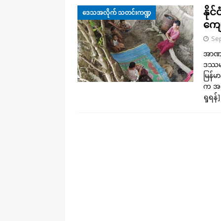
နိုင
ဒေသအလိုက် သတင်းကဏ္ဍ
ကျေ
Sep
အာဏာသ
ဒဿမ ၃
မြန်မာ
က အခု
ရှုရန်]