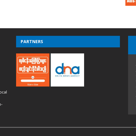
PARTNERS
ocal
o-