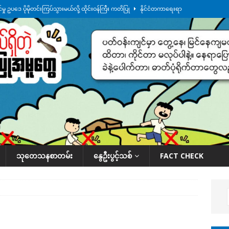
ု ဥပဒေ ပိုမိုတင်းကြပ်သွားမယ်လို့ ထိုင်းဝန်ကြီး ကတိပြု
နိုင်ငံတကာရေးရာ
်သပြုအနီးတဝိုက် ရေအနည်းငယ် ပြန်ကျ၊ ငါးသိုင်းချောင်းမြို့ပေါ် ရေတက်
်း ထူးကဲဒီရေ အ​မြင့် ၂၁ ပေကျော်အထိ တက်မယ်လို့ သတိပေး
ဒေသအလိုက်
က်လာတဲ့ ဦးမင်အောင်လှိုင်ကို ထိုင်းလွှတ်တော်အမတ် အော်ဟစ်ဆန္ဒပြ
နိုင်ငံတော်အဆင့် အစီအမံနဲ့ ဆောင်ရွက်နေပါတယ်
ဆောင်းပါး
သုတေသနစာတမ်း
နွေဦးပွင့်သစ်
FACT CHECK