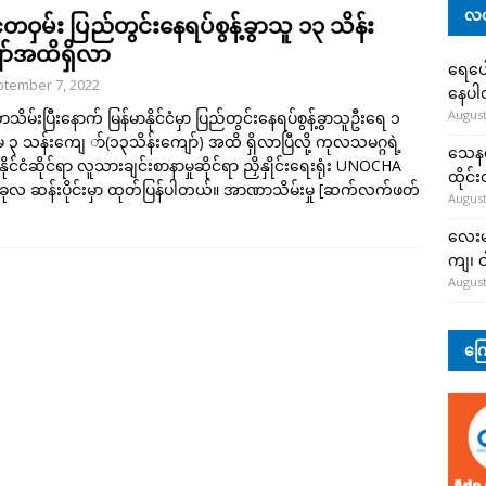
လတ
်ငံတဝှမ်း ပြည်တွင်းနေရပ်စွန့်ခွာသူ ၁၃ သိန်း
ာ်အထိရှိလာ
ရေပေါ
tember 7, 2022
နေပ
August
ိမ်းပြီးနောက် မြန်မာနိုင်ငံမှာ ပြည်တွင်းနေရပ်စွန့်ခွာသူဦးရေ ၁
 သန်းကျေ ာ်(၁၃သိန်းကျော်) အထိ ရှိလာပြီလို့ ကုလသမဂ္ဂရဲ့
သေနတ်
နိုင်ငံဆိုင်ရာ လူသားချင်းစာနာမှုဆိုင်ရာ ညှိနှိုင်းရေးရုံး UNOCHA
ထိုင်
လ ဆန်းပိုင်းမှာ ထုတ်ပြန်ပါတယ်။ အာဏာသိမ်းမှု
[ဆက်လက်ဖတ်
August
လေးမျ
ကျ၊ င
August
ကြေ