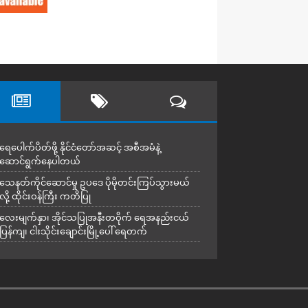
ရေပေါက်ပိတ်ဖို့ နိုင်ငံတော်အဆင့် အစီအမံနဲ့
ဆောင်ရွက်နေပါတယ်
သေနတ်ကိုင်ဆောင်မှု ဥပဒေ ပိုမိုတင်းကြပ်သွားမယ်
လို့ ထိုင်းဝန်ကြီး ကတိပြု
လေးမျက်နှာ၊ အိုင်သပြုအနီးတဝိုက် ရေအနည်းငယ်
ပြန်ကျ၊ ငါးသိုင်းချောင်းမြို့ပေါ် ရေတက်