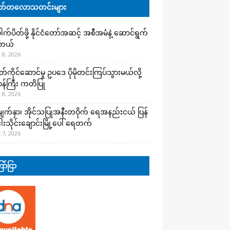
်တလောသတင်းများ
က်ပိတ်ဖို့ နိုင်ငံတော်အဆင့် အစီအမံနဲ့ ဆောင်ရွက်
ါတယ်
 8, 2026
ကိုင်ဆောင်မှု ဥပဒေ ပိုမိုတင်းကြပ်သွားမယ်လို့
းဝန်ကြီး ကတိပြု
 8, 2026
က်နှာ၊ အိုင်သပြုအနီးတဝိုက် ရေအနည်းငယ် ပြန်
ါးသိုင်းချောင်းမြို့ပေါ် ရေတက်
 7, 2026
ာ်ငြာ