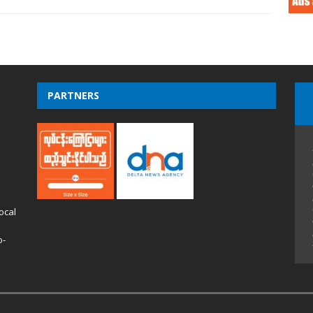
PARTNERS
ocal
o-