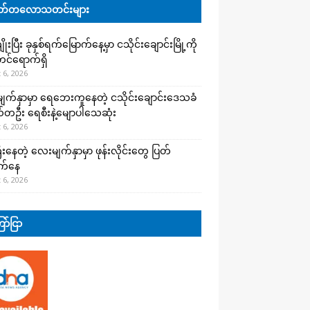
်တလောသတင်းများ
းပြီး ခုနှစ်ရက်မြောက်နေ့မှာ ငသိုင်းချောင်းမြို့ကို
င်ရောက်ရှိ
 6, 2026
က်နှာမှာ ရေဘေးကူနေတဲ့ ငသိုင်းချောင်းဒေသခံ
တဦး ရေစီးနဲ့မျောပါသေဆုံး
 6, 2026
းနေတဲ့ လေးမျက်နှာမှာ ဖုန်းလိုင်းတွေ ပြတ်
က်နေ
 6, 2026
ာ်ငြာ