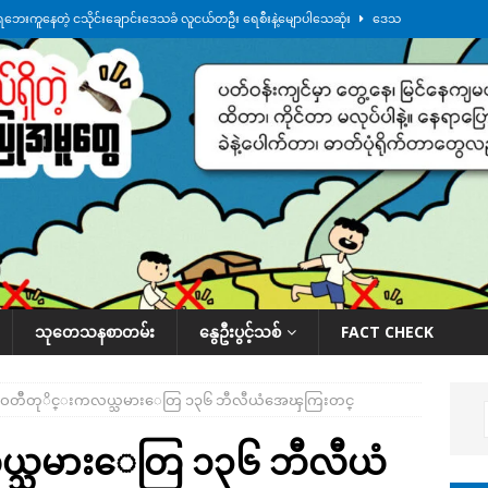
ေဘေးကူနေတဲ့ ငသိုင်းချောင်းဒေသခံ လူငယ်တဦး ရေစီးနဲ့မျောပါသေဆုံး
ဒေသ
မျက်နှာမှာ ဖုန်းလိုင်းတွေ ပြတ်တောက်နေ
ဒေသအလိုက် သတင်းကဏ္ဍ
ားမှန်ခွဲခံရတာတွေ ဆက်တိုက်ဖြစ်
ဒေသအလိုက် သတင်းကဏ္ဍ
စမ်းသပ်မှုကို မြောက်ကိုရီးယား ဝေဖန်
နိုင်ငံတကာရေးရာ
်ရက်မြောက်နေ့မှာ ငသိုင်းချောင်းမြို့ကို ရေစတင်ရောက်ရှိ
ဒေသအလိုက် သတင်း
သုတေသနစာတမ်း
နွေဦးပွင့်သစ်
FACT CHECK
ာဝတိီတုိင္းကလယ္သမားေတြ ၁၃၆ ဘီလီယံအေၾကြးတင္
ယ္သမားေတြ ၁၃၆ ဘီလီယံ