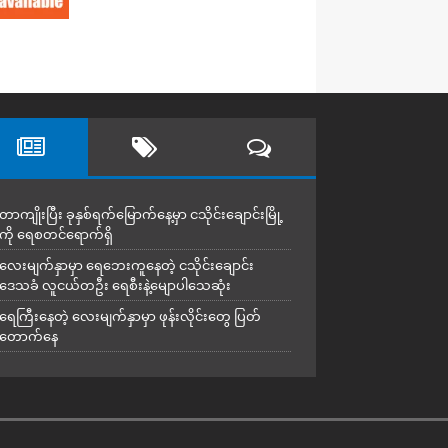
တာကျိုးပြီး ခုနှစ်ရက်မြောက်နေ့မှာ ငသိုင်းချောင်းမြို့
ကို ရေစတင်ရောက်ရှိ
လေးမျက်နှာမှာ ရေဘေးကူနေတဲ့ ငသိုင်းချောင်း
ဒေသခံ လူငယ်တဦး ရေစီးနဲ့မျောပါသေဆုံး
ရေကြီးနေတဲ့ လေးမျက်နှာမှာ ဖုန်းလိုင်းတွေ ပြတ်
တောက်နေ