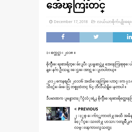
အေၾကြးတင္
December 17, 2018
လယ်ယာစိုက်ပျိုးရေ
၁ ၊ စက္တင္ဘာ ၊ ၂၀၁၈ ။
စိုက္ပ်ဳိးေရးစားရိတ္ေခ်းျပီး ျပန္မဆပ္တဲ႔ အေၾကြးစုစုေ
န္ေနဂ်ာ ဦးသန္းေဌးေအာင္က ေျပာပါတယ္။
၂၀၁၂ ကေနစျပီး ၂၀၁၁၆ အထိေၾကြးေဟာင္းက ၇၁.၈၈ ဘီလီ
သီးႏွံေခ်းေငြ တစ္ခုထဲတင္ ၆၄ ဘီလီယံရွိေနတာပါ ။
ဒီပမာဏက ျမန္မာတႏုိင္ငံလံုးရဲ႕ စိုက္ပ်ဳိးေရးစားရိတ္အ
PREVIOUS
၂ ႏွစ္ ေက်ာ္ၾကာတဲ႔အထိ အမိန
ခ်ႏုိင္ေသးတဲ႔ ဟသၤာတျမိဳ႕က ခ
လမ္းၾကားလူသတ္မႈ