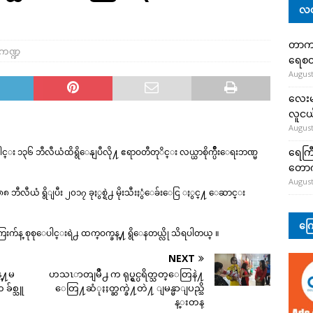
လတ
တာကျို
းကဏ္ဍ
ရေစတ
August
လေးမျ
လူငယ်
August
ရေကြီ
ပါင္း ၁၃၆ ဘီလီယံထိရွိေနျပီလို႔ ဧရာဝတီတုိင္း လယ္ယာစိုက္ပ်ဳိးေရးဘဏ္မ
တော
August
ယံ ရွိျပီး ၂၀၁၇ ခုႏွစ္ရဲ႕ မိုးသီးႏွံေခ်းေငြ ႏွင္႔ ေဆာင္း
ကြေ
ေၾကြးက်န္ စုစုေပါင္းရဲ႕ ထက္ဝက္ခန္႔ ရွိေနတယ္လို သိရပါတယ္ ။
NEXT
္႔မ
ဟသၤာတျမိဳ႕ က ရုပ္ရွင္ပရိတ္သတ္ေတြနဲ႔
်စ္သူ
ေတြ႔ဆံုႏႈတ္ဆက္ခဲ႔တဲ႔ ျမန္မာျပည္သိ
န္းတန္