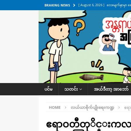
[ August 6, 2026 ]
လေးမျက်နှာမှာ ရ
BRAKING NEWS
အလိုက် သတင်းကဏ္ဍ
[ August 6, 2026 ]
ရေကြီးနေတဲ့ လေး
[ August 5, 2026 ]
ရန်ကုန်မြို့မှာ က
[ August 5, 2026 ]
ဂျပန်ရဲ့ ဒုံးကျည်
[ August 6, 2026 ]
တာကျိုးပြီး ခုနှစ
ကဏ္ဍ
ပင်မ
သတင်း
အယ်ဒီတာ့ အာဘော်
HOME
လယ်ယာစိုက်ပျိုးရေးကဏ္ဍ
ဧရ
ဧရာဝတိီတုိင္းကလ