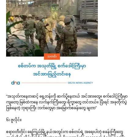
“အသုတ်ကနေတဆင့် ရှေ့တန်းကို ဆက်ပို့နေတယ် အင်အားတွေ။ စက်ဒေါင့်ကြီးမှာ
ကျတော့ မြစ်ထဲကနေ လက်နက်ကြီးတွေ၊ ရိက္ခာတွေ တင်တယ်။ ပြီးရင် အခုတိုက်ပွဲ
ဖြစ်နေတဲ့ ဘုရားကြီး ဘက်တွေမှာ အမြောက်စခန်းတွေ ချတာ”
၆၊ ဇူလိုင်။
ဧရာ၀တီတိုင်း ရေကြည်မြို့နယ်အတွင်းက စစ်တပ်ရဲ့ အရေးပါတဲ့ စခန်းကြီးတွေ