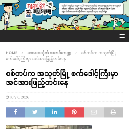
HOME
ဒေသအလိုက် သတင်းကဏ္ဍ
စစ်တပ်က အသုတ်မြို့
စက်ဒေါင့်ကြီးမှာ အင်အားဖြည့်တင်းနေ
စစ်တပ်က အသုတ်မြို့ စက်ဒေါင့်ကြီးမှာ
အင်အားဖြည့်တင်းနေ
July 6, 2026