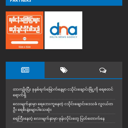
PARTNERS
တာကျိုးပြီး ခုနှစ်ရက်မြောက်နေ့မှာ ငသိုင်းချောင်းမြို့ကို ရေစတင်
ရောက်ရှိ
လေးမျက်နှာမှာ ရေဘေးကူနေတဲ့ ငသိုင်းချောင်းဒေသခံ လူငယ်တ
ဦး ရေစီးနဲ့မျောပါသေဆုံး
ရေကြီးနေတဲ့ လေးမျက်နှာမှာ ဖုန်းလိုင်းတွေ ပြတ်တောက်နေ