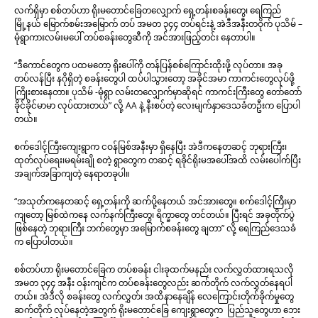
လက်ရှိမှာ စစ်တပ်ဟာ ရိုးမတောင်ခြေတလျှောက် ရှေ့တန်းစခန်းတွေ၊ ရေကြည်
မြို့နယ် မြောက်စမ်းအမြောက် တပ် အမတ ၃၄၄ တပ်ရင်းနဲ့ အဲဒီအနီးတဝိုက် ပုသိမ် –
မုံရွာကားလမ်းမပေါ် တပ်စခန်းတွေဆီကို အင်အားဖြည့်တင်း နေတာပါ။
“ဒီကောင်​တွေက ပထမတော့ ရိုးပေါ်ကို တန်ပြန်စစ်ကြောင်းထိုးဖို့ လုပ်တာ။ အခု
တပ်လန်ပြီး နဂိုရှိတဲ့ စခန်းတွေပါ ထပ်ပါသွားတော့ အခိုင်အမာ ကာကင်းတွေလုပ်ဖို့
ကြိုးစားနေတာ။ ပုသိမ် -မုံရွာ လမ်းတလျှောက်မှာဆိုရင် ကာကင်းကြီးတွေ တော်တော်
ခိုင်ခိုင်မာမာ လုပ်ထားတယ်” လို့ AA နဲ့ နီးစပ်တဲ့ လေးမျက်နှာဒေသခံတဦးက ပြောပါ
တယ်။
စက်ဒေါင့်ကြီးကျေးရွာက ငဝန်မြစ်အနီးမှာ ရှိနေပြီး အဲဒီကနေတဆင့် ဘုရားကြီး၊
ထုတ်လုပ်ရေး၊မရမ်းချို စတဲ့ ရွာတွေက တဆင့် ရခိုင်ရိုးမအပေါ်အထိ လမ်းပေါက်ပြီး
အချက်အခြာကျတဲ့ နေရာတခုပါ။
“အသုတ်ကနေတဆင့် ရှေ့တန်းကို ဆက်ပို့နေတယ် အင်အားတွေ။ စက်ဒေါင့်ကြီးမှာ
ကျတော့ မြစ်ထဲကနေ လက်နက်ကြီးတွေ၊ ရိက္ခာတွေ တင်တယ်။ ပြီးရင် အခုတိုက်ပွဲ
ဖြစ်နေတဲ့ ဘုရားကြီး ဘက်တွေမှာ အမြောက်စခန်းတွေ ချတာ” လို့ ရေကြည်ဒေသခံ
က ပြောပါတယ်။
စစ်တပ်ဟာ ရိုးမတောင်ခြေက တပ်စခန်း ငါးခုထက်မနည်း လက်လွှတ်ထားရသလို
အမတ ၃၄၄ အနီး ဝန်းကျင်က တပ်စခန်းတွေလည်း ဆက်တိုက် လက်လွှတ်နေရပါ
တယ်။ အဲဒီလို စခန်းတွေ လက်လွှတ်၊ အထိနာနေချိန် လေကြောင်းတိုက်ခိုက်မှုတွေ
ဆက်တိုက် လုပ်နေတဲ့အတွက် ရိုးမတောင်ခြေ ကျေးရွာတွေက ပြည်သူတွေဟာ ဘေး