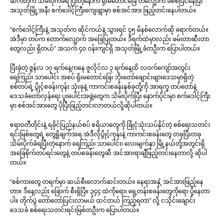
ဆက်တိုက် သိမ်းပိုက်ခံရ ပြီးတဲ့နောက် ရိုးမတောင်ခြေ တလျှောက် ခံစစ်ပြင်နေပြီး
အသုတ်မြို့အနီး စက်ဒေါင့်ကြီးကျေးရွာမှာ စစ်အင်အား ဖြည့်တင်းနေပါတယ်။
“စက်ဒေါင့်ကြီးနဲ့ အသုတ်က ဆိုင်ကယ်နဲ့ သွားရင် ၄၅ မိနစ်လောက်ဆို ရောက်တယ်။
အဲဒီမှာ တပ်က တောက်လျှောက် အခြေပြုတယ်။ ဒီရက်ထဲမှာလည်း ဖမ်းတာဆီးတာ
တွေလည်း ရှိတယ်” အသက် ၄၀ ဝန်းကျင်ရှိ အသုတ်မြို့ခံတဦးက ပြောပါတယ်။
ပြီးခဲ့တဲ့ ဇွန်လ ၁၇ ရက်နေ့ကနေ ဇူလိုင်လ ၃ ရက်နေ့ထိ လဝက်ကျော်အတွင်း
ရေကြည်၊ သာပေါင်း အစပ် ရိုးမတောင်ခြေ၊ ဘိုးတော်ချောင်းဖျားဒေသမှာရှိတဲ့
စစ်တပ်ရဲ့ ပွိုင့်စခန်းကုန်း သုံးခုနဲ့ ကာကင်းစခန်းနှစ်ခုတို့ကို အာရက္ခ တပ်တော်နဲ့
ဒေသခံတော်လှန်ရေး ပူးပေါင်းအဖွဲ့တွေက သိမ်းပိုက်ပြီး နောက်ပိုင်းမှာ စက်ဒေါင့်ကြီး
မှာ စစ်အင်အားတွေ ပိုပြီးဖြည့်တင်းလာတယ်လို့ဆိုပါတယ်။
ဧရာဝတီတိုင်းနဲ့ ရခိုင်ပြည်နယ်စပ် ဧရိယာတွေကို ခြုံငုံသုံးသပ်နိုင်တဲ့ စစ်ရေးသတင်း
ရင်းမြစ်တွေရဲ့ တွေ့ရှိချက်အရ အဲဒီလိုပွိုင့်ကုန်းနဲ့ ကာကင်းစခန်းတွေ တခုပြီးတခု
သိမ်းပိုက်ခံရပြီးတဲ့နောက် ရေကြည်၊ သာပေါင်း၊ လေးမျက်နှာ မြို့နယ်တို့အတွင်းရှိ
အခြေစိုက်တပ်ရင်းတွေနဲ့ တပ်စခန်းတွေဆီ အင်အားရာချီဖြည့်တင်းနေတာလို့ ဆိုပါ
တယ်။
“စစ်ကားတွေ တရက်မှာ ဆယ်စီးလောက်ဆင်းတယ်။ နေရာအနှံ့ အင်အားဖြည့်နေ
တာ။ ဒီနေ့လည်း ခြောက် စီးရှိပြီ။ ၃၄၄ ထဲကိုရော၊ ရှေ့တန်းစခန်းတွေကိုရော ပို့နေတာ
ပါ။ တိုက်ပွဲ တော်တော်ပြင်းလာမယ် ထင်တယ် ကြည့်ရတာ” လို့ ငသိုင်းချောင်း
ဒေသခံ စစ်ရေးသတင်းရင်းမြစ်တဦးက ပြောပါတယ်။