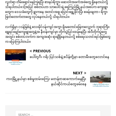
လွတ်ရာ တိမ်းရှောင်နေကြရပြီး စားနပ်ရိက္ခာ၊ ဆေးဝါးအခက်အခဲတွေ ရှိနေတယ်လို့
သိရပါတယ်။ဒါ့အပြင် စစ်တပ်ဟာ သာပေါင်းနဲ့ ရေကြည်မြို့နယ်အစပ်က ကျေးရွာ
တွေက ဒေသခံတွေကို ရွာကနေ အတင်းအဓ္မ ပြောင်းရွှေ့ခိုင်းပြီး စခန်းချတာ ၊ ရိက္ခာ
ဖြတ်တောက်တာတွေ လုပ်နေတယ်လို့ သိရပါတယ်။
လက်ရှိမှာ ငဝန်မြစ်နဲ့ လေးမိုင်ဝန်းကျင်အကွာ ရိုးမတောင်ခြေတလျှောက် ဘုရားကြီး၊
ရွှေရင်မျှော်ကျေးရွာတွေနဲ့အ နီးဝန်းကျင်မှာ တိုက်ပွဲပြင်းထန်နေပြီး အဲဒီတိုက်ပွဲတွေ
အတွင်း စစ်တပ်ဘက်က အကျအဆုံး ရာချီရှိနေတယ်လို့ စစ်ရေးသတင်းရင်းမြစ်တွေ
က ပြောကြပါတယ်။
PREVIOUS
ပေါ်တူဂီ၊ ဂရိ၊ ပြင်သစ်နဲ့ စပိန်တို့မှာ တောမီးတွေလောင်နေ
NEXT
ကဝမြို့နယ်မှာ စစ်မှုထမ်းကြေး မတန်တဆကောက်နေပြီး
နယ်ဆိုင်ကယ်‌တွေဖမ်းနေ