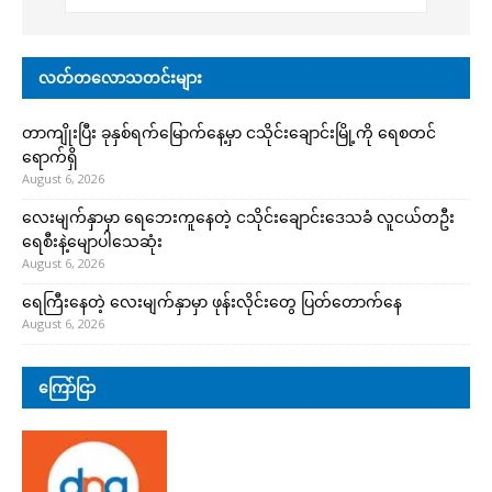
လတ်တလောသတင်းများ
တာကျိုးပြီး ခုနှစ်ရက်မြောက်နေ့မှာ ငသိုင်းချောင်းမြို့ကို ရေစတင်
ရောက်ရှိ
August 6, 2026
လေးမျက်နှာမှာ ရေဘေးကူနေတဲ့ ငသိုင်းချောင်းဒေသခံ လူငယ်တဦး
ရေစီးနဲ့မျောပါသေဆုံး
August 6, 2026
ရေကြီးနေတဲ့ လေးမျက်နှာမှာ ဖုန်းလိုင်းတွေ ပြတ်တောက်နေ
August 6, 2026
ကြော်ငြာ