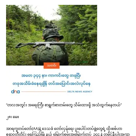
“တလအတွင်း အရေးကြီး စာရွက်စာတမ်းတွေ သိမ်းထားဖို့ အသံထွက်နေတယ်”
၂၈၊ မေ။
အာရက္ခတပ်တော်(AA)နဲ့ ဒေသခံ တော်လှန်ရေး ပူးပေါင်းတပ်ဖွဲ့တွေရဲ့ ထိုးစစ်ဟာ
ဧရာ၀တီတိုင်း ရေကြည်မြို့နယ် မြောက်စမ်းအမြောက်တပ် ၃၄၄ နဲ့ တမိုင်နီးပါးအကွာ