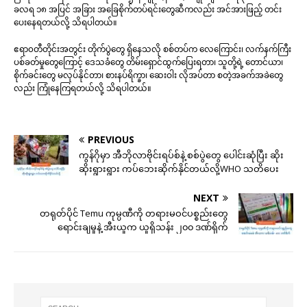
ခလရ ၁၈ အပြင် အခြား အခြေစိုက်တပ်ရင်းတွေဆီကလည်း အင်အားဖြည့် တင်း
ပေးနေရတယ်လို့ သိရပါတယ်။
ဧရာ၀တီတိုင်းအတွင်း တိုက်ပွဲတွေ ရှိနေသလို စစ်တပ်က လေကြောင်း၊ လက်နက်ကြီး
ပစ်ခတ်မှုတွေကြောင့် ဒေသခံတွေ တိမ်းရှောင်ထွက်ပြေးရတာ၊ သူတို့ရဲ့ တောင်ယာ၊
စိုက်ခင်းတွေ မလုပ်နိုင်တာ၊ စားနပ်ရိက္ခာ၊ ဆေးဝါး လိုအပ်တာ စတဲ့အခက်အခဲတွေ
လည်း ကြုံနေကြရတယ်လို့ သိရပါတယ်။
PREVIOUS
ကွန်ဂိုမှာ အီဘိုလာဗိုင်းရပ်စ်နဲ့ စစ်ပွဲတွေ ပေါင်းဆုံပြီး ဆိုး
ဆိုးရွားရွား ကပ်ဘေးဆိုက်နိုင်တယ်လို့WHO သတိပေး
NEXT
တရုတ်ပိုင် Temu ကုမ္ပဏီကို တရားမဝင်ပစ္စည်းတွေ
ရောင်းချမှုနဲ့ အီးယူက ယူရိုသန်း ၂၀၀ ဒဏ်ရိုက်