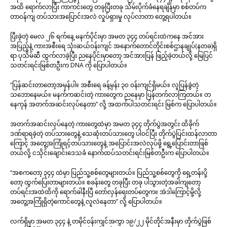
အထိ ရောက်လာပြီး ကာကင်းတွေ တခုပြီးတခု သိမ်းပိုက်ခံနေရချိန်မှာ စစ်တပ်က
တာဝန်ကျ တပ်သားအပြောင်းအလဲ လှုပ်ရှားမှု လုပ်လာတာ တွေ့ရပါတယ်။
ပြီးခဲ့တဲ့ မေလ ၂၆ ရက်နေ့ မနက်ပိုင်းမှာ အမတ ၃၄၄ တပ်ရင်းထဲကနေ အင်အား
အပြည့်နဲ့ ကားအစီးရေ သုံးဆယ်ဝန်းကျင် အနောက်တောင်တိုင်းစစ်ဌာနချုပ်(နတခ)ရှိ
ရာ ပုသိမ်ဆီ ထွက်လာခဲ့ပြီး ညနေပိုင်းမှာတော့ အင်အားပြန် ဖြည့်ခဲ့တယ်လို့ မြေပြင်
သတင်းရင်းမြစ်တဦးက DNA ကို ပြောပါတယ်။
“ပြန်ဆင်းတာတော့အမှန်ပါ။ အစီးရေ ခန့်မှန်း ၃၀ ဝန်းကျင်ရှိမယ်။ လူပြန်ခွဲတဲ့
သဘောနေမယ်။ မနက်ကဆင်းတဲ့ ကားတွေက ညနေမှာ ပြန်တက်လာကြတယ်။ တ
နေကုန် အတက်အဆင်းလုပ်နေတာ” လို့ အထက်ပါသတင်းရင်း မြစ်က ပြောပါတယ်။
အတက်အဆင်းလုပ်နေတဲ့ ကားတွေထဲမှာ အမတ ၃၄၄ တိုက်ပွဲအတွင်း ထိခိုက်
ဒဏ်ရာရခဲ့တဲ့ တပ်သားတွေနဲ့ သေဆုံးတပ်သားတွေ ပါဝင်ပြီး တိုက်ပွဲပြင်းထန်လာတာ
ကြောင့် အတွေ့အကြုံရင့်တပ်သားတွေနဲ့ အပြောင်းအလဲလုပ်ဖို့ ရွေ့ပြောင်းတာဖြစ်
တယ်လို့ ငသိုင်းချောင်းဒေသခံ နောက်ထပ်သတင်းရင်းမြစ်တဦးက ပြောပါတယ်။
“အစကတော့ ၃၄၄ ထဲမှာ ပြည်သူ့စစ်တွေများတယ်။ ပြည်သူ့စစ်တွေကို ရှေ့တန်းပို့
တော့ ထွက်ပြေးတာများတယ်။ စခန်းတွေ တခုပြီး တခု ပါသွားတဲ့အခါကျတော့
တပ်ရင်းအထဲထိကို ရောက်ခါနီးပြီ တော်လှန်ရေးတပ်တွေက။ အဲဒါကြောင့်မို့လို့
အတွေ့အကြုံရှိတဲ့ကောင်တွေနဲ့ လူလဲနေတာ” လို့ ပြောပါတယ်။
လက်ရှိမှာ အမတ ၃၄၄ နဲ့ တမိုင်ဝန်းကျင်အကွာ ၁၉/၂၂ မိုင်တိုင်အနီးမှာ တိုက်ပွဲဖြစ်