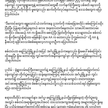
အရှိန်မြှင့် တိုက်ခိုက်လာတာ ဖြစ်ပါတယ်။ လက်ရှိမှာ အမတ ၃၄၄ ထဲကနေ အနီး
ဝန်းကျင် လူကျေးရွာတွေနဲ့ တောတောင်တွေဆီ လက်နက်ကြီးတွေ ပစ်ခတ် နေသလို
လေကြောင်းတိုက်ခိုက် မှုတွေလည်း ဆက်တိုက်လုပ်နေတယ်လို့ ဒေသခံတွေက ပြော
ကြပါတယ်။
“ဒီကောင်တွေက ရွှေသောင်ယံဘက်ကနေ ဂွဘက်ကို ကမ်းခြေအတိုင်း စစ်ကြောင်းထိုး
ပြီးပြီ။ ပြန်ဆုတ်ပြေးရတယ် လေ။ အခုထပ်တက်နေတယ်။ သာပေါင်းတောလမ်း
အတိုင်း ဒါပေမယ့် AA က ရိုးပေါ်က စောင့်ပြီး ဖြတ်တိုက်မှာ။ သေချာတယ်။ စစ်တပ်
က ရိုးကိုကျော်ဖို့ဆိုတာ မဖြစ်နိုင်ဘူး။ AA က တောလည်း ပိုကျွမ်းတယ်” လို့ AA နဲ့
နီးစပ်တဲ့ ရခိုင်ဒေသခံစစ်ရေးလေ့လာသူတဦးက ပြောပါတယ်။
စစ်တပ်ဟာ ရေကြည်မြို့နယ်အပြင် အင်္ဂပူမြို့နယ်ကနေလည်း ရိုးမပေါ် စစ်ကြောင်း
ထိုးနေပြီး ရိုးမ တောင်ခြေ ကွင်းကောက်အနီးဝန်းကျင်မှာ တိုက်ပွဲတွေဖြစ်နေတယ်လို့
သိရပါတယ်။
ပုသိမ် – မုံရွာလမ်းမကြီးတလျှောက်နဲ့ ရေကြည်မြို့နယ် မြောက်စမ်းအမြောက်တပ်
ဝန်းကျင်မှာ တိုက်ပွဲတွေပြင်း ထန်နေတာကြောင့် စစ်တပ်ဟာ အင်္ဂပူမြို့နယ် ကွင်း
ကောက်ရှိ တပ်မတော်တန်းမြှင့် လေ့ကျင့်ရေးသင်တန်း ကျောင်း တတက(၅)မှာ
အင်အားရာချီဖြည့်ကာ ခံစစ်လုပ်နေတယ်လို့လည်း ဒေသခံသတင်းရင်းမြစ်တွေက
ပြော ထားကြပါတယ်။
ဧရာ၀တီတိုင်း လေးမျက်နှာ၊ အင်္ဂပူ၊ ရေကြည်မြို့နယ်တို့မှာဖြစ်နေတဲ့ တိုက်ပွဲတွေ
အတွင်း စစ်တပ်အရာရှိတွေအပါအဝင် တပ်သားအကျအဆုံးတွေ အများအပြား ရှိနေ
ပြီး ပုသိမ်အနောက်တောင်တိုင်းစစ်ဌာန ချုပ် (နတခ)၊ ကျုံပျော်ခလရ ၃၆ ၊ဟင်္သာတ