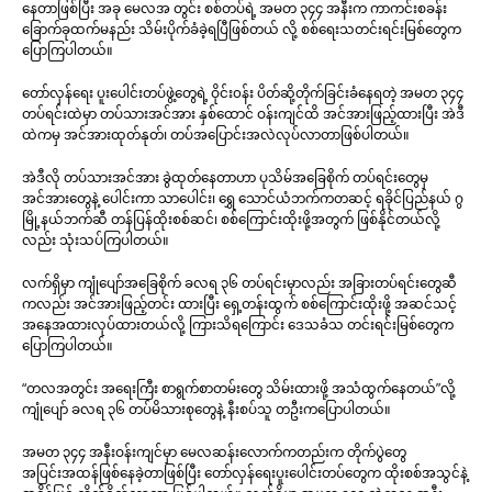
နေတာဖြစ်ပြီး အခု မေလအ တွင်း စစ်တပ်ရဲ့ အမတ ၃၄၄ အနီးက ကာကင်းစခန်း
ခြောက်ခုထက်မနည်း သိမ်းပိုက်ခံခဲ့ရပြီဖြစ်တယ် လို့ စစ်ရေးသတင်းရင်းမြစ်တွေက
ပြောကြပါတယ်။
တော်လှန်ရေး ပူးပေါင်းတပ်ဖွဲ့တွေရဲ့ ဝိုင်း၀န်း ပိတ်ဆို့တိုက်ခြင်းခံနေရတဲ့ အမတ ၃၄၄
တပ်ရင်းထဲမှာ တပ်သားအင်အား နှစ်ထောင် ဝန်းကျင်ထိ အင်အားဖြည့်ထားပြီး အဲဒီ
ထဲကမှ အင်အားထုတ်နုတ်၊ တပ်အပြောင်းအလဲလုပ်လာတာဖြစ်ပါတယ်။
အဲဒီလို တပ်သားအင်အား ခွဲထုတ်နေတာဟာ ပုသိမ်အခြေစိုက် တပ်ရင်းတွေမှ
အင်အားတွေနဲ့ ပေါင်းကာ သာပေါင်း၊ ရွှေ သောင်ယံဘက်ကတဆင့် ရခိုင်ပြည်နယ် ဂွ
မြို့နယ်ဘက်ဆီ တန်ပြန်ထိုးစစ်ဆင်၊ စစ်ကြောင်းထိုးဖို့အတွက် ဖြစ်နိုင်တယ်လို့
လည်း သုံးသပ်ကြပါတယ်။
လက်ရှိမှာ ကျုံပျော်အခြေစိုက် ခလရ ၃၆ တပ်ရင်းမှာလည်း အခြားတပ်ရင်းတွေဆီ
ကလည်း အင်အားဖြည့်တင်း ထားပြီး ရှေ့တန်းထွက် စစ်ကြောင်းထိုးဖို့ အဆင်သင့်
အနေအထားလုပ်ထားတယ်လို့ ကြားသိရကြောင်း ဒေသခံသ တင်းရင်းမြစ်တွေက
ပြောကြပါတယ်။
“တလအတွင်း အရေးကြီး စာရွက်စာတမ်းတွေ သိမ်းထားဖို့ အသံထွက်နေတယ်”လို့
ကျုံပျော် ခလရ ၃၆ တပ်မိသားစုတွေနဲ့ နီးစပ်သူ တဦးကပြောပါတယ်။
အမတ ၃၄၄ အနီးဝန်းကျင်မှာ မေလဆန်းလောက်ကတည်းက တိုက်ပွဲတွေ
အပြင်းအထန်ဖြစ်နေခဲ့တာဖြစ်ပြီး တော်လှန်ရေးပူးပေါင်းတပ်တွေက ထိုးစစ်အသွင်နဲ့