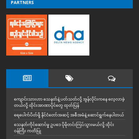
PARTNERS
ကျောင်းသားဟာ သေနတ်နဲ့ ပတ်သတ်လို့ အွန်လိုင်းကနေ လေ့လာခဲ့
တယ်လို့ ထိုင်းအာဏာပိုင်တွေ ထုတ်ပြန်
ရေပေါက်ပိတ်ဖို့ နိုင်ငံတော်အဆင့် အစီအမံနဲ့ ဆောင်ရွက်နေပါတယ်
သေနတ်ကိုင်ဆောင်မှု ဥပဒေ ပိုမိုတင်းကြပ်သွားမယ်လို့ ထိုင်း
ဝန်ကြီး ကတိပြု