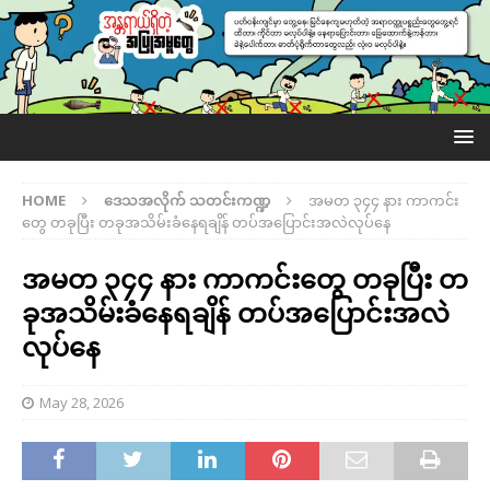
HOME
ဒေသအလိုက် သတင်းကဏ္ဍ
အမတ ၃၄၄ နား ကာကင်း
တွေ တခုပြီး တခုအသိမ်းခံနေရချိန် တပ်အပြောင်းအလဲလုပ်နေ
အမတ ၃၄၄ နား ကာကင်းတွေ တခုပြီး တ
ခုအသိမ်းခံနေရချိန် တပ်အပြောင်းအလဲ
လုပ်နေ
May 28, 2026