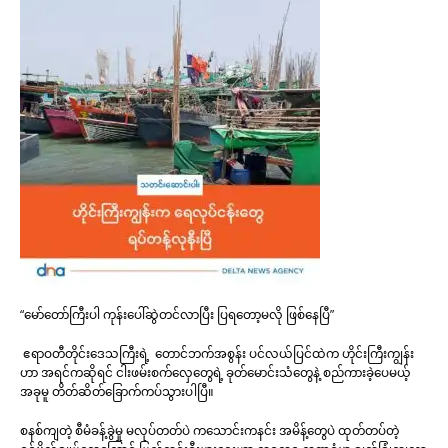
“မော်တော်ကြီးပါ ကုန်းပေါ်ဆွဲတင်လာပြီး ပြရတော့မလို ဖြစ်နေပြီ”
ဧရာဝတီတိုင်းဒေသကြီးရဲ့ တောင်ဘက်အစွန်း ပင်လယ်ပြင်ထဲက ဟိုင်းကြီးကျွန်း
ဟာ အရင်ကဆိုရင် ငါးဖမ်းစက်လှေတွေရဲ့ ခုတ်မောင်းသံတွေနဲ့ စည်ကားခဲ့ပေမယ့်
အခုမူ တိတ်ဆိတ်ခြောက်ကပ်သွားပါပြီ။
စနစ်ကျတဲ့ စီမံခန့်ခွဲမှု မလုပ်တတ်ပဲ ကသောင်းကနင်း အမိန့်တွေပဲ ထုတ်တပ်တဲ့