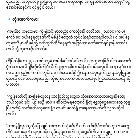
ရင်လည်း အလုပ်တခု ရှာပြီးလုပ်ပါမယ်။ မဟုတ်ရင် အကုန်ထမင်းငတ်တော့မှာ” လို့
အောင်စန်းခိုင်က ရင်ဖွင့်ပါတယ်။
တုံးအောက်ကဖား
ကမ်းနီးငါးဖမ်းသမား ကိုမြတ်စိုးမှာလည်း စက်သုံးဆီ တလီတာ ၂၀,၀၀၀ (ကျပ်)
ကျော် ပေးဝယ်နေရတဲ့ဒဏ်ကို မခံနိုင်တော့ဘဲ လုပ်ငန်းရပ်ထားရပါတယ်။ ငါးပေါ်နေ
တဲ့ ရာသီမှာ ဆီမရှိလို့ ငုတ်တုတ်ထိုင်နေရတဲ့ အဖြစ်ဟာ တော်တော်ရင်နာဖို့ ကောင်း
တယ်လို့ သူက ဆိုပါတယ်။
ကိုမြတ်စိုးဟာ ၂၄ တောင်လှေနဲ့ ကမ်းနီးငါးဖမ်းပါတယ်။ အထူးသဖြင့် ငါးသလောက်
ပိုက်ဟာ ရာသီချိန်ကိုလိုက်ပြီး ပိုက်ချရတာပါ။ ကမ်းနီး ငါးဖမ်းလှေဆိုတော့ လုပ်သား
ကလည်း နည်းပါတယ်။ လုပ်သား ငါးယောက်ရှိပြီး မနက်လှေထွက် ညနေလှေပြန်ဝင်
ရသလို တခါတလေမှာလည်း သုံးရက်လောက် ပင်လယ်ထဲမှာ ကြာတတ်တယ်လို့ ဆို
ပါတယ်။
“ကျွန်တော်တို့ အခြေခံလူတန်းစား ပြည်သူတွေက တုံးအောက်ကဖားတွေဆိုတော့
ဘယ်သူနင်းနင်း ပြားနေဦးမှာပဲ”။ ဆီဝယ်မရတော့ရင် ရှိတဲ့ ရွှေတိုငွေစလေးတွေ ထုခွဲ
ပြီး စက်မဲ့ လက်ခတ်လှေလေးနဲ့ပဲ ထမင်းမငတ်ရုံ ရှာဖွေတော့မယ်လို့ သူက ဆိုပါ
တယ်။
“တာဝန်ရှိသူတွေကိုပြောချင်တာက စက်သုံးဆီကို မော်တော်ဆိုင်ကယ်တွေ၊ ကားတွေ
ကိုပဲ ပေးမနေဘဲ ရေလုပ်ငန်း လုပ်နေရတဲ့ စက်လှေတွေဆီကိုလည်း မျှမျှတတလေး
လုပ်ပေးကြပါလို့ တောင်းဆိုချင်ပါတယ်”လို့ သူက ဆက်ပြောပါတယ်။