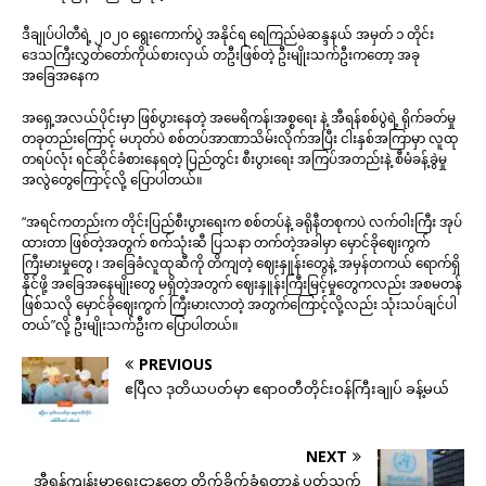
ဒီချုပ်ပါတီရဲ့ ၂၀၂၀ ရွေးကောက်ပွဲ အနိုင်ရ ရေကြည်မဲဆန္ဒနယ် အမှတ် ၁ တိုင်း
ဒေသကြီးလွှတ်တော်ကိုယ်စားလှယ် တဦးဖြစ်တဲ့ ဦးမျိုးသက်ဦးကတော့ အခု
အခြေအနေက
အရှေ့အလယ်ပိုင်းမှာ ဖြစ်ပွားနေတဲ့ အမေရိကန်၊အစ္စရေး နဲ့ အီရန်စစ်ပွဲရဲ့ ရိုက်ခတ်မှု
တခုတည်းကြောင့် မဟုတ်ပဲ စစ်တပ်အာဏာသိမ်းလိုက်အပြီး ငါးနှစ်အကြာမှာ လူထု
တရပ်လုံး ရင်ဆိုင်ခံစားနေရတဲ့ ပြည်တွင်း စီးပွားရေး အကြပ်အတည်းနဲ့ စီမံခန့်ခွဲမှု
အလွဲတွေကြောင့်လို့ ပြောပါတယ်။
“အရင်ကတည်းက တိုင်းပြည်စီးပွားရေးက စစ်တပ်နဲ့ ခရိုနီတစုကပဲ လက်ဝါးကြီး အုပ်
ထားတာ ဖြစ်တဲ့အတွက် စက်သုံးဆီ ပြသနာ တက်တဲ့အခါမှာ မှောင်ခိုဈေးကွက်
ကြီးမားမှုတွေ ၊ အခြေခံလူထုဆီကို တိကျတဲ့ ဈေးနှူန်းတွေနဲ့ အမှန်တကယ် ရောက်ရှိ
နိုင်ဖို့ အခြေအနေမျိုးတွေ မရှိတဲ့အတွက် ဈေးနှူန်းကြီးမြင့်မှုတွေကလည်း အစမတန်
ဖြစ်သလို မှောင်ခိုဈေးကွက် ကြီးမားလာတဲ့ အတွက်ကြောင့်လို့လည်း သုံးသပ်ချင်ပါ
တယ်”လို့ ဦးမျိုးသက်ဦးက ပြောပါတယ်။
PREVIOUS
ဧပြီလ ဒုတိယပတ်မှာ ဧရာဝတီတိုင်းဝန်ကြီးချုပ် ခန့်မယ်
NEXT
အီရန်ကျန်းမာရေးဌာနတွေ တိုက်ခိုက်ခံရတာနဲ့ ပတ်သက်