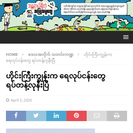
HOME
ဒေသအလိုက် သတင်းကဏ္ဍ
ဟိုင်းကြီးကျွန်းက
ရေလုပ်ငန်းတွေ ရပ်တန့်လုနီးပြီ
ဟိုင်းကြီးကျွန်းက ရေလုပ်ငန်းတွေ
ရပ်တန့်လုနီးပြီ
April 3, 2026