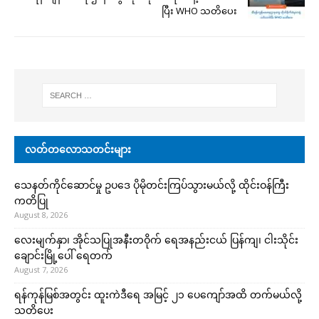
ပြီး WHO သတိပေး
လတ်တလောသတင်းများ
သေနတ်ကိုင်ဆောင်မှု ဥပဒေ ပိုမိုတင်းကြပ်သွားမယ်လို့ ထိုင်းဝန်ကြီး
ကတိပြု
August 8, 2026
လေးမျက်နှာ၊ အိုင်သပြုအနီးတဝိုက် ရေအနည်းငယ် ပြန်ကျ၊ ငါးသိုင်း
ချောင်းမြို့ပေါ် ရေတက်
August 7, 2026
ရန်ကုန်မြစ်အတွင်း ထူးကဲဒီရေ အ​မြင့် ၂၁ ပေကျော်အထိ တက်မယ်လို့
သတိပေး