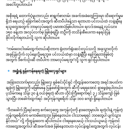
အငေါ်တူးပါတယ်။
အစိုးရရဲ့ ထောက်ပံ့မှုဟာလည်း စာရွက်စာတမ်း အခက်အခဲတွေကြားမှာ ထိရောက်မှုမ
ရှိဘဲ ရေယာဉ် ခြောက်စင်းအတွက် ဆီတပီပါခန့်သာ ရတာဟာ ပင်လယ်ထဲ လနဲ့ချီနေ
ရသူတွေအတွက် ဘာမှလုပ်မရတဲ့ ပမာဏပဲဖြစ်ပါတယ်။ ရလဒ်အနေနဲ့ လုပ်သား
၁၅၀ ခန့်ဟာ အလုပ်လက်မဲ့ ဖြစ်ခဲ့ရပြီး တဦးကို တသိန်းစီပေးကာ နေရပ်ပြန်
ခိုင်းလိုက်ရတယ်လို့ သူက ဆိုပါတယ်။
“ကမ်းဝေးငါးဖမ်းထွက်တယ်ဆိုတာက ရုံးတက်ရုံးဆင်းလုပ်သလို အခုသွားလိုက်
အခုပြန်လိုက် လုပ်နေလို့မရဘူး။ ပင်လယ်ထဲမှာ လနဲ့ချီပြီး နေကြရတာဖြစ်တဲ့
အတွက် ဒီစက်သုံးဆီ တပီပါက ဘာမလုပ်မရဘူး”လို့ သူက ရှင်းပြပါတယ်။
အရှုံးနဲ့ ရုန်းကန်နေရတဲ့ မြှုံးလှေရှင်များ
အခြားတဘက်မှာလည်း မြှုံးလှေ ရှစ်စင်းပိုင်ရှင် ကိုထွန်းဝေကတော့ အရင်အပတ်က
ချခဲ့တဲ့ မြှုံးတွေကို မဖြစ်မနေ ပြန်ဖော်ဖို့အတွက် ဆီကို မရရအောင် ရှာဖွေခဲ့ရပါတယ်။
ပုသိမ်ကနေ သိန်း ၃၀ နဲ့ ဝယ်ခဲ့ရတဲ့ ဆီဟာ ဟိုင်းကြီးရောက်ရင် ၃၂ သိန်းကျော် ဖြစ်
သွားပြီး တခေါက်ထွက်ရင် အပိုကုန်ကျစရိတ် သိန်း ၁၀၀ ကျော် ရှိနေပါတယ်။
“ဒီတခေါက် ပြီးရင်တော့ စက်လှေတွေ အကုန်လုံးကို နားတော့မှာပါ။ ရတဲ့ငါးနဲ့ ကုန်တဲ့
ကုန်ကျစရိတ်က မကာမိတော့ဘူး ဖြစ်နေတယ်။ ငါးသာမရရင် ဘဝတွေပါ ပျက်သွား
နိုင်တယ်” လို့ ကိုထွန်းဝေက ဆိုပါတယ်။ ငါးရနေပေမယ့် ငါးသယ်ယူမယ့် ကုန်တင်
ကားတွေအတွက်ပါ ဆီအခက်အခဲ ဖြစ်နေတာဟာ လုပ်ငန်းရှင်တွေအတွက် လုပ်ငန်း