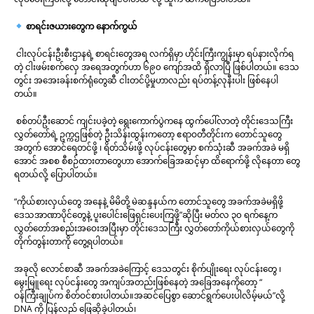
စာရင်းဇယားတွေက နောက်ကွယ်
ငါးလုပ်ငန်းဦးစီးဌာနရဲ့ စာရင်းတွေအရ လက်ရှိမှာ ဟိုင်းကြီးကျွန်းမှာ ရပ်နားလိုက်ရ
တဲ့ ငါးဖမ်းစက်လှေ အရေအတွက်ဟာ ၆၉၀ ကျော်အထိ ရှိလာပြီ ဖြစ်ပါတယ်။ ဒေသ
တွင်း အအေးခန်းစက်ရုံတွေဆီ ငါးတင်ပို့မှုဟာလည်း ရပ်တန့်လုနီးပါး ဖြစ်နေပါ
တယ်။
စစ်တပ်ဦးဆောင် ကျင်းပခဲ့တဲ့ ရွေးကောက်ပွဲကနေ ထွက်ပေါ်လာတဲ့ တိုင်းဒေသကြီး
လွှတ်တော်ရဲ့ ဥက္ကဌဖြစ်တဲ့ ဦးသိန်းထွန်းကတော့ ဧရာဝတီတိုင်းက တောင်သူတွေ
အတွက် အောင်ရေတင်ဖို့ ၊ ရိတ်သိမ်းဖို့ လုပ်ငန်းတွေမှာ စက်သုံးဆီ အခက်အခဲ မရှိ
အောင် အစစ စီစဉ်ထားတာတွေဟာ အောက်ခြေအဆင့်မှာ ထိရောက်ဖို့ လိုနေတာ တွေ့
ရတယ်လို့ ပြောပါတယ်။
“ကိုယ်စားလှယ်တွေ အနေနဲ့ မိမိတို့ မဲဆန္ဒနယ်က တောင်သူတွေ အခက်အခဲမရှိဖို့
ဒေသအာဏာပိုင်တွေနဲ့ ပူးပေါင်းဖြေရှင်းပေးကြဖို့”ဆိုပြီး မတ်လ ၃၀ ရက်နေ့က
လွှတ်တော်အစည်းအဝေးအပြီးမှာ တိုင်းဒေသကြီး လွှတ်တော်ကိုယ်စားလှယ်တွေကို
တိုက်တွန်းတာကို တွေ့ရပါတယ်။
အခုလို လောင်စာဆီ အခက်အခဲကြောင့် ဒေသတွင်း စိုက်ပျိုးရေး လုပ်ငန်းတွေ ၊
မွေးမြူရေး လုပ်ငန်းတွေ အကျပ်အတည်းဖြစ်နေတဲ့ အခြေအနေကိုတော့ “
ဝန်ကြီးချုပ်က စိတ်ဝင်စားပါတယ်။အဆင်ပြေစွာ ဆောင်ရွက်ပေးပါလိမ့်မယ်”လို့
DNA
ကို ပြန်လည် ဖြေဆိုခဲ့ပါတယ်၊