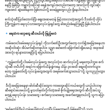
စစ်ဗိုလ်ချုပ်တွေကြောင့် ပြည်တွင်းစီးပွားရေးဟာ တစတစ ကဏ္ဍစုံမှာ ချွတ်ခြုံကျလာ
နေပြီ ဖြစ်ပြီး ကမ္ဘာလုံးဆိုင်ရာ ရေနံအကျပ်အတည်းကတော့ အားလုံးကို တွင်းဆုံး
ကျအောင် ဆွဲခေါ်နေတာ ဖြစ်တယ်လို့ ဝေဖန်မှုတွေလည်း ရှိနေပါတယ်။
စက်သုံးဆီပြတ်တောက်ပြီး ဈေးအဆမတန် မြင့်တာလာတဲ့အတွက် ဒီဒဏ်ကို ဟိုင်း
ကြီးကျွန်းက ရေလုပ်သားတွေ၊လုပ်ငန်းရှင်တွေ ခါးစည်းခံနေကြရပြီ ဖြစ်ပါတယ်။
ရေထဲက လှေတွေ ဆီဘယ်လို ဖြည့်မလဲ
ကမ်းဝေးငါးဖမ်းရေလုပ်ငန်းရှင် ကိုသက်ဇော်ဦးအတွက်တော့ လက်ရှိအခြေအနေဟာ
အဆိုးဝါးဆုံး အိပ်မက်ဆိုးတခုပါပဲ။ သူ့မှာ မော်တော် ခြောက်စင်းရှိပေမယ့် အခုအခါ
အားလုံး ရပ်နားထားရပြီလို့ ပြောပါတယ်။
“ ကျွန်တော်တို့ ငါးဖမ်းလုပ်ငန်းတွေ အလုပ်လုံးဝ ဆက်လုပ်လို့ မရတော့ပါဘူး။ စက်
သုံးဆီ တပီပါကို အရင်က ခြောက်သိန်းခွဲကနေ သိန်း ၃၀အထိ စျေးထိုးတက်သွား
တော့ ကျွန်တော်တို့ လုပ်ငန်းတွေအတွက် အရမ်းခက်ခဲသွားတယ်”လို့ သူကညည်းတွား
ပါတယ်။
ဒီလိုအခြေအနေမှာ ဓါတ်ဆီဆိုင်တွေက ကားတွေ။ဆိုင်ကယ်တွေကို ယာဉ်ပါလာမှ
ဆီရောင်းပေးမယ်လို့ မူသတ်မှတ်လိုက်တဲ့အခါ စိုက်ပျိုးရေးအတွက် ဆီလိုအပ်သူ
တွေနဲ့ ရေလုပ်ငန်း သမားတွေ ၊ စက်လှေသမားတွေ အခက်တွေ့ရတယ်လို့ သူက ပြော
ပါတယ်။
“မော်တော်ကြီးပါ ကုန်းပေါ်ဆွဲတင်လာပြီး ပြရတော့မလို ဖြစ်နေပြီ”လို့ သူက