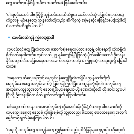
တွေ ဆက်လုပ်နိုင်ဖို့ အဓိက အခက်အခဲ ဖြစ်နေပါတယ်။
“ငါးရရင်တောင် ငါးကိုပို့ဖို့ ကုန်တင်ကားဆီကိစ္စက တော်တော်ကို ဖြေရှင်းရခက်ခဲတဲ့
ကိစ္စတခု ဖြစ်နေတော့ ကျွန်တော်တို့လည်း ဆီကိစ္စကို အမြန်ဆုံး ဖြေရှင်းပေးကြပါလို့
ပဲ တောင်းဆိုချင်ပါတယ်”
ထမင်းငတ်ကုန်ကြတော့မှာပါ
လုပ်ငန်းရှင်တွေ ပြိုလဲတာဟာ အောက်ခြေရေလုပ်သားတွေရဲ့ ဝမ်းရေးကို တိုက်ရိုက်
ရိုက်ခတ်နေပါတယ်။ လုပ်သက် ၂၅ နှစ်ကျော်ရှိပြီဖြစ်တဲ့ ပိုက်ခေါင်းဆောင် ဦးသန်း
နိုင်အတွက် ဒီအခြေအနေဟာ တသက်တာမှာ တခါမှ မကြုံဖူးတဲ့ ဘေးဒုက္ခလို့ ပြောပါ
တယ်။
“အခုတော့ ဆီစျေးကြောင့် ရေလုပ်ငန်းတွေပြိုလဲကုန်ပြီး ကျွန်တော်တို့လို
ရေလုပ်သားတွေ အလုပ်လက်မဲ့ ဖြစ်ကုန်ကြပါပြီ။ တကျွန်းလုံးနီးပါး အလုပ်တွေ
အကုန်ရပ်ကုန်တဲ့အတွက် ဒေသရဲ့စီးပွားရေးဟာ ဟိုးအောက်ဆုံးထိ ထိုးဆင်းသွားပါ
ပြီ”လို့ ဦးသန်းနိုင်က စိတ်ပျက်လက်ပျက် ပြောပါတယ်။
စစ်တွေဘက်ကနေ လာအလုပ်လုပ်တဲ့ ကိုအောင်စန်းခိုင်နဲ့ မိသားစု ငါးယောက်ကို
လုပ်ကျွေးနေရတဲ့ ဒေသခံ ကိုမျိုးချစ်ကို တို့မှာလည်း မိသားစု စားဝတ်နေရေးအတွက်
မျှော်လင့်ချက် မဲ့နေကြရပါတယ်။
“အခုလို အလုပ်တွေ နားကုန်တော့ ကျွန်တော်လည်း အိမ်ပြန်ရတော့မှာပါ။ ဟိုရောက်