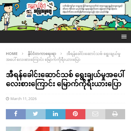
HOME
နိုင်ငံတကာရေးရာ
အီရန်ခေါင်းဆောင်သစ် ရွေးချယ်မှု
အပေါ် လေးစားကြောင်း မြောက်ကိုရီးယားပြော
အီရန်ခေါင်းဆောင်သစ် ရွေးချယ်မှုအပေါ်
လေးစားကြောင်း မြောက်ကိုရီးယားပြော
March 11, 2026