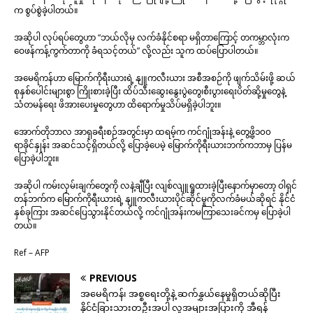
က စွပ်စွဲခဲ့ပါတယ်။
အဆိုပါ လုပ်ရပ်တွေဟာ “ဘယ်လိုမှ လက်ခံနိုင်စရာ မရှိတာကြောင့် တကမ္ဘာလုံးက
ဝေဖန်ကန့်ကွက်တာကို ခံရသင့်တယ်” လို့လည်း သူက ထပ်ပြောပါတယ်။
အမေရိကန်ဟာ မြောက်ကိုရီးယားရဲ့ နျူကလီးယား အစီအစဉ်ကို ဖျက်သိမ်းဖို့ ဆယ်
စုနှစ်ပေါင်းများစွာ ကြိုးစားခဲ့ပြီး ထိပ်သီးဆွေးနွေးပွဲတွေ၊စီးပွားရေးပိတ်ဆို့မှုတွေနဲ့
သံတမန်ရေး ဖိအားပေးမှုတွေဟာ ထိရောက်မှုသိပ်မရှိခဲ့ပါဘူး။
အောက်တိုဘာလ အာရှခရီးစဉ်အတွင်းမှာ ထရမ့်က ကင်ဂျုံအန်းနဲ့ တွေ့ဖို့၁၀၀
ရာခိုင်နှုန်း အဆင်သင့်ရှိတယ်လို့ ပြောခဲ့ပေမဲ့ မြောက်ကိုရီးယားဘက်ကဘာမှ ပြန်မ
ပြောခဲ့ပါဘူး။
အဆိုပါ ကမ်းလှမ်းချက်တွေကို လနဲ့ချီပြီး လျစ်လျူရှုထားခဲ့ပြီးနောက်မှာတော့ ဝါရှင်
တန်ဘက်က မြောက်ကိုရီးယားရဲ့ နျူကလီးယားပိုင်ဆိုင်မှုကိုလက်ခံမယ်ဆိုရင် နိုင်ငံ
နှစ်ခုကြား အဆင်ပြေသွားနိုင်တယ်လို့ ကင်ဂျုံအန်းကမကြာသေးခင်ကမှ ပြောခဲ့ပါ
တယ်။
Ref – AFP
PREVIOUS
အမေရိကန်၊ အစ္စရေးတို့နဲ့ ဆက်နွှယ်နေမှုရှိတယ်ဆိုပြီး
နိုင်ငံခြားသားတဦးအပါ လူအများအပြားကို အီရန်