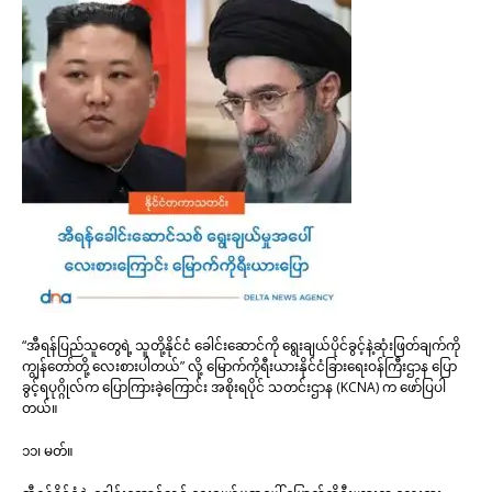
“အီရန်ပြည်သူတွေရဲ့ သူတို့နိုင်ငံ ခေါင်းဆောင်ကို ရွေးချယ်ပိုင်ခွင့်နဲ့ဆုံးဖြတ်ချက်ကို
ကျွန်တော်တို့ လေးစားပါတယ်” လို့ မြောက်ကိုရီးယားနိုင်ငံခြားရေးဝန်ကြီးဌာန ပြော
ခွင့်ရပုဂ္ဂိုလ်က ပြောကြားခဲ့ကြောင်း အစိုးရပိုင် သတင်းဌာန (KCNA) က ဖော်ပြပါ
တယ်။
၁၁၊ မတ်။