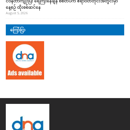
ငဝန်တာကျိုးပြီး ရေကြီးနေချိန် စစ်တပ်က ဧရာဝတီတိုင်းအတွင်းမှာ
နေ့စဉ် ထိုးစစ်ဆင်နေ
August 5, 2026
ကြော်ငြာ