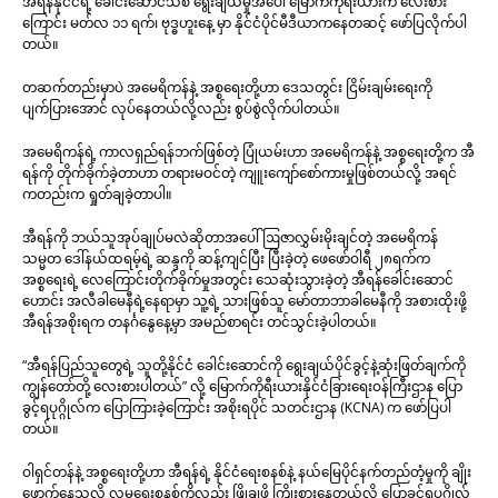
အီရန်နိုင်ငံရဲ့ ခေါင်းဆောင်သစ် ရွေးချယ်မှုအပေါ် မြောက်ကိုရီးယားက လေးစား
ကြောင်း မတ်လ ၁၁ ရက်၊ ဗုဒ္ဓဟူးနေ့ မှာ နိုင်ငံပိုင်မီဒီယာကနေတဆင့် ဖော်ပြလိုက်ပါ
တယ်။
တဆက်တည်းမှာပဲ အမေရိကန်နဲ့ အစ္စရေးတို့ဟာ ဒေသတွင်း ငြိမ်းချမ်းရေးကို
ပျက်ပြားအောင် လုပ်နေတယ်လို့လည်း စွပ်စွဲလိုက်ပါတယ်။
အမေရိကန်ရဲ့ ကာလရှည်ရန်ဘက်ဖြစ်တဲ့ ပြုံယမ်းဟာ အမေရိကန်နဲ့ အစ္စရေးတို့က အီ
ရန်ကို တိုက်ခိုက်ခဲ့တာဟာ တရားမဝင်တဲ့ ကျူးကျော်စော်ကားမှုဖြစ်တယ်လို့ အရင်
ကတည်းက ရှုတ်ချခဲ့တာပါ။
အီရန်ကို ဘယ်သူအုပ်ချုပ်မလဲဆိုတာအပေါ် ဩဇာလွှမ်းမိုးချင်တဲ့ အမေရိကန်
သမ္မတ ဒေါ်နယ်ထရမ့်ရဲ့ ဆန္ဒကို ဆန့်ကျင်ပြီး ပြီးခဲ့တဲ့ ဖေဖော်ဝါရီ ၂၈ရက်က
အစ္စရေးရဲ့ လေကြောင်းတိုက်ခိုက်မှုအတွင်း သေဆုံးသွားခဲ့တဲ့ အီရန်ခေါင်းဆောင်
ဟောင်း အလီခါမေနီရဲ့နေရာမှာ သူ့ရဲ့ သားဖြစ်သူ မော်တာဘာခါမေနီကို အစားထိုးဖို့
အီရန်အစိုးရက တနင်္ဂနွေနေ့မှာ အမည်စာရင်း တင်သွင်းခဲ့ပါတယ်။
“အီရန်ပြည်သူတွေရဲ့ သူတို့နိုင်ငံ ခေါင်းဆောင်ကို ရွေးချယ်ပိုင်ခွင့်နဲ့ဆုံးဖြတ်ချက်ကို
ကျွန်တော်တို့ လေးစားပါတယ်” လို့ မြောက်ကိုရီးယားနိုင်ငံခြားရေးဝန်ကြီးဌာန ပြော
ခွင့်ရပုဂ္ဂိုလ်က ပြောကြားခဲ့ကြောင်း အစိုးရပိုင် သတင်းဌာန (KCNA) က ဖော်ပြပါ
တယ်။
ဝါရှင်တန်နဲ့ အစ္စရေးတို့ဟာ အီရန်ရဲ့ နိုင်ငံရေးစနစ်နဲ့ နယ်မြေပိုင်နက်တည်တံ့မှုကို ချိုး
ဖောက်နေသလို လူမှုရေးစနစ်ကိုလည်း ဖြိုချဖို့ ကြိုးစားနေတယ်လို့ ပြောခွင့်ရပုဂ္ဂိုလ်