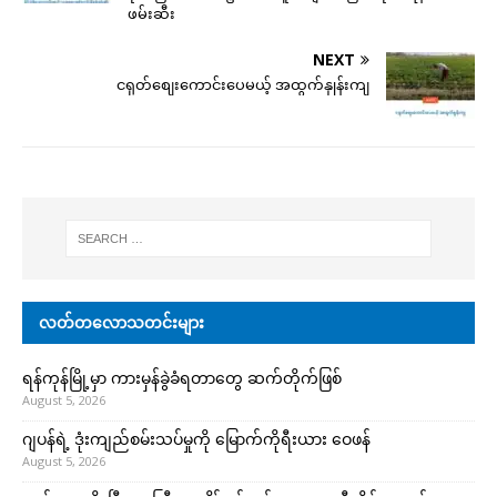
ဖမ်းဆီး
NEXT
ငရုတ်စျေးကောင်းပေမယ့် အထွက်နှုန်းကျ
လတ်တလောသတင်းများ
ရန်ကုန်မြို့မှာ ကားမှန်ခွဲခံရတာတွေ ဆက်တိုက်ဖြစ်
August 5, 2026
ဂျပန်ရဲ့ ဒုံးကျည်စမ်းသပ်မှုကို မြောက်ကိုရီးယား ဝေဖန်
August 5, 2026