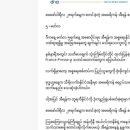
ဖေဖော်ဝါရီလ ၂၈ရက်နေ့က စတင်ခဲ့တဲ့ အမေရိကန်-အီရန် 
၅ ၊ မတ်လ
ဒီကနေ့ မတ်လ ၅ရက်နေ့ အစောပိုင်းမှာ အီရန်က အစ္စရေးနို
ဒဏ်ရာရရှိမှု အခြေအနေတွေ ချက်ချင်း မသိရသေးဘူးလို့ 
နှစ်နာရီအတွင်း သတိပေးချက် သုံးကြိမ်တိုင်တိုင် ထုတ်ပြန်ခ
France-Presse မှ သတင်းထောက်တွေက ပြောပါတယ်။
လက်ရှိမှာတော့ အစ္စရေးစစ်တပ်က ပြည်သူတွေကို ဗုံးခိုကျင်
ဗုဒ္ဓဟူးနေ့က သီရိလင်္ကာနိုင်ငံအနီးမှာ အမေရိကန် ရေငုပ်သင
ထက်မနည်း သေဆုံးခဲ့ပါတယ်။
ဒါ့အပြင် အီရန်က တူရကီနိုင်ငံကို ဒုံးကျည်နဲ့ပစ်ခတ်ခဲ့
ဖေဖော်ဝါရီလ ၂၈ရက်နေ့က စတင်ခဲ့တဲ့ အမေရိကန်-အီရန် 
သြစတြေးလျဝန်ကြီးချုပ် အန်တိုနီ အယ်လ်ဘာနိစ်နဲ့ ကနေဒါ
သက်သာစေဖို့ တောင်းဆိုလိုက်ပေမယ့် အီရန်အနေနဲ့ နျ