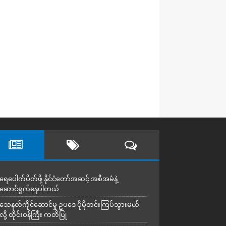
ရေပေါက်ပိတ်ဖို့ နိုင်ငံတော်အဆင့် အစီအမံနဲ့
ဆောင်ရွက်နေပါတယ်
သေနတ်ကိုင်ဆောင်မှု ဥပဒေ ပိုမိုတင်းကြပ်သွားမယ်
လို့ ထိုင်းဝန်ကြီး ကတိပြု