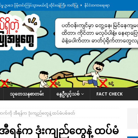
ု ဥပဒေ ပိုမိုတင်းကြပ်သွားမယ်လို့ ထိုင်းဝန်ကြီး ကတိပြု
နိုင်ငံတကာရေးရာ
်သပြုအနီးတဝိုက် ရေအနည်းငယ် ပြန်ကျ၊ ငါးသိုင်းချောင်းမြို့ပေါ် ရေတက်
်း ထူးကဲဒီရေ အ​မြင့် ၂၁ ပေကျော်အထိ တက်မယ်လို့ သတိပေး
ဒေသအလိုက်
က်လာတဲ့ ဦးမင်အောင်လှိုင်ကို ထိုင်းလွှတ်တော်အမတ် အော်ဟစ်ဆန္ဒပြ
နိုင်ငံတော်အဆင့် အစီအမံနဲ့ ဆောင်ရွက်နေပါတယ်
ဆောင်းပါး
သုတေသနစာတမ်း
နွေဦးပွင့်သစ်
FACT CHECK
ငံဘက်ကို အီရန်က ဒုံးကျည်တွေနဲ့ ထပ်မံပစ်ခတ်
 အီရန်က ဒုံးကျည်တွေနဲ့ ထပ်မံ