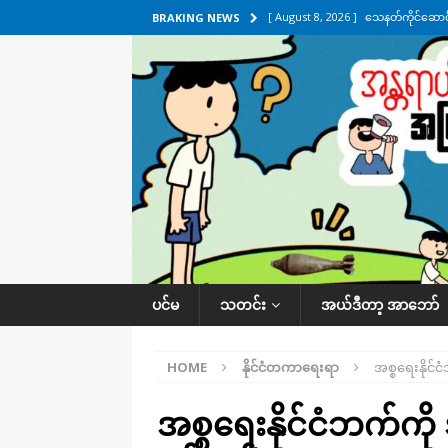
[ August 8, 2026 ]
သေနတ်ကိုင်ဆောင်မှ
BRAKING NEWS
[ August 7, 2026 ]
လေးမျက်နှာ၊ အိုင
ဒေသအလိုက် သတင်းကဏ္ဍ
[ August 7, 2026 ]
ရန်ကုန်မြစ်အတွင
သတင်းကဏ္ဍ
[ August 7, 2026 ]
လွှတ်တော်ကို ရော
UNCATEGORIZED
[ August 8, 2026 ]
ရေပေါက်ပိတ်ဖို့ 
ပင်မ
သတင်း
အယ်ဒီတာ့ အာဘော်
HOME
နိုင်ငံတကာရေးရာ
အစ္စရေးနိုင်
အစ္စရေးနိုင်ငံဘက်ကို