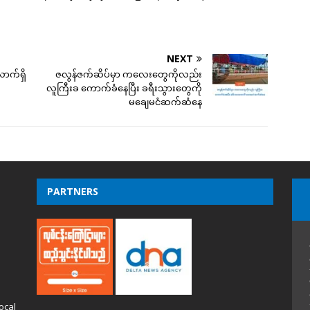
NEXT
ောက်ရှိ
ဇလွန်ဇက်ဆိပ်မှာ ကလေးတွေကိုလည်း
လူကြီးခ ကောက်ခံနေပြီး ခရီးသွားတွေကို
မချေမငံဆက်ဆံနေ
PARTNERS
ocal