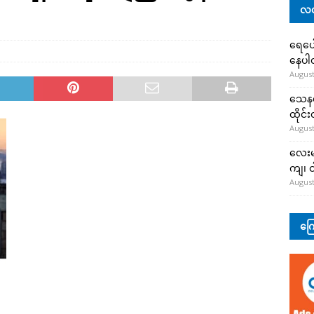
လတ
ရေပေါ
နေပ
August
သေနတ်
ထိုင်
August
လေးမျ
ကျ၊ င
August
ကြေ