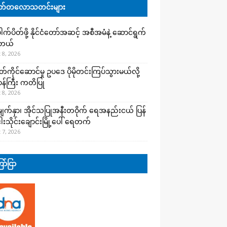
်တလောသတင်းများ
က်ပိတ်ဖို့ နိုင်ငံတော်အဆင့် အစီအမံနဲ့ ဆောင်ရွက်
ါတယ်
 8, 2026
ကိုင်ဆောင်မှု ဥပဒေ ပိုမိုတင်းကြပ်သွားမယ်လို့
းဝန်ကြီး ကတိပြု
 8, 2026
က်နှာ၊ အိုင်သပြုအနီးတဝိုက် ရေအနည်းငယ် ပြန်
ါးသိုင်းချောင်းမြို့ပေါ် ရေတက်
 7, 2026
ာ်ငြာ