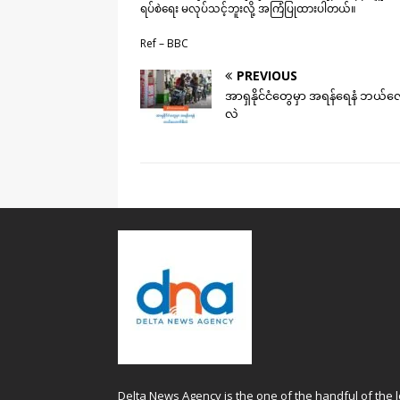
ရပ်စဲရေး မလုပ်သင့်ဘူးလို့ အကြံပြုထားပါတယ်။
Ref – BBC
PREVIOUS
အာရှနိုင်ငံတွေမှာ အရန်ရေနံ ဘယ်လ
လဲ
Delta News Agency is the one of the handful of the l