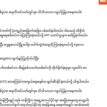
စစ်ပွဲဟာ အခုသီတင်းပတ်တွင်းမှာ သိသိသာသာ ကျယ်ပြန့်လာနေတာပါ။
င်ငံဘက်ကို ဒုံးကျည်အမြောက်အမြား ပစ်ခတ်ခဲ့ပါတယ်။ ဒါပေမယ့် ထိခိုက်
အစ္စရေးစစ်တပ်က ပြောကြားခဲ့တယ်လို့ AFP သတင်းဌာနက ဖော်ပြခဲ့ပါတယ်။
ဲ့ပြီး ဂျေရုဆလင်မြို့ပေါ်မှာ ပေါက်ကွဲသံတွေကို ကြားခဲ့ရတယ်လို့ Agence
းတွေထဲက ထွက်ခွင့်ပြုလိုက်ပါပြီ။
်္ဘောတစ်စင်းက အီရန်စစ်သင်္ဘောတစ်စင်းကို တိုက်ခိုက်ခဲ့ရာမှာ လူပေါင်း ၈၀
ရာမှာ NATO လေကြောင်းကာကွယ်ရေးစနစ်က ဖျက်ဆီးနိုင်ခဲ့တယ်လို့ သိရပါတယ်။
စစ်ပွဲဟာ အခုသီတင်းပတ်တွင်းမှာ သိသိသာသာ ကျယ်ပြန့်လာနေတာပါ။
ဝန်ကြီးချုပ် မာ့ခ် ကာနီတို့က အရှေ့အလယ်ပိုင်းမှာ အခြေအနေတွေ လျော့ပါး
ူကလီးယားလက်နက် မထုတ်လုပ်နိုင်တဲ့ အခြေအနေ မရောက်မချင်း အပစ်အခတ်