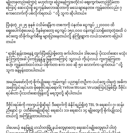
မျိုးတခုတည်းကြောင့် မဟုတ်ဘူး ပြောနေကြအတိုင်းပဲ ဈေးကွက်မတည်ငြိမ်တာ
ကြောင့် ဆေးသုံးဖို့ ငွေကုန်ခံမလားဆိုတာကို မသေချာနေတာ။ ကျွန်တော်လည်း ၇
ဧကလောက်ကို ပစ်လိုက်ရတယ် ” လို့ သူက ဆိုပါတယ်။
ပြီးခဲ့တဲ့ ၂၀၂၅ ခုနှစ် ပဲသိမ်းချိန်က တဧကကို ပဲနုတ်ခ ငွေကျပ် ၂၂၀၀၀၀ ထိ
ဈေးပေါက်ခဲ့ပေမယ့် ဒီနှစ်မှာတော့ ငွေကျပ် ၁၅၀,၀၀၀ ဝန်းကျင်သာရှိတော့တဲ့အထိ ပဲ
ခင်းတွေ ထိခိုက်ပျက်စီးမှု များပြားနေတယ်လို့ နှဲကြိုးရွာက လယ်သမားက ပြောပါ
တယ်။
“ ရာခိုင်နှုန်းအနေနဲ့ တွက်ပြီးပြောဖို့တော့ ခက်ပါတယ်။ ဒါပေမယ့် ပိုးသတ်ဆေး မသုံး
နိုင်ကြတဲ့အခါ ပိုးကပြန့်နှံ့မှု မြန်တာကြောင့် သူ့လယ် ကိုယ့်လယ် ကူးကုန်ကြတာ
ပေါ့။ ကျွန်တော်ထင်တယ် ပဲစိုက်တာ ဧက ၁၀၀ ဆို ၅၀ လောက်က ပျက်တယ် ” လို့
သူက ခန့်မှန်းထားပါတယ်။
အမည်မဖော်လိုတဲ့ စိုက်ပျိုးရေး ကျွမ်းကျင် ပညာရှင်တဦးက ပဲပင်တွေ ဝါရတဲ့ အဓိက
အကြောင်းရင်းဟာ မိုစေ့ဗိုင်းရပ်ရောဂါ( Yellow Mosaic Virus)ကြောင့်ဖြစ်ပြီး ဒီဗိုင်း
ရပ်စ်ဟာ ပိုးသတ်ဆေးဖြန်းလို့ မရဘူးလို့ ဆိုပါတယ်။
ဒီဗိုင်းရပ်စ်ကို ကာကွယ်ဖို့ဆိုရင် ဒီရောဂါကို ခံနိုင်ရည်ရှိတဲ့ TBL 9၊ ရေဆင်း ၇၊ ထန်း
ညီနောင် ၄၊ ပဲတီစိမ်းမျိုးဆိုရင် ရေဆင်း ၁၁၊ ရေဆင်း ၁၄ မျိုးတွေကို စိုက်ပျိုးသင့်
တယ်လို့ အကြံပြုထားပါတယ်။
ဒါပေမယ့် ဓနုဖြူနဲ့ ဟင်္သာတမြို့နယ်တွေမှာတော့ ရေးဆင်းမျိုးတွေမှာပါ ဝါတဲ့