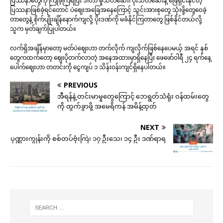
ပြဿနာတွေကို ကြုံခဲ့ကြရပြီး ဒါဟာ မှိုသတ်ဆေး၊ ပိုးသတ်ဆေးနဲ့ ဖြေရှင်းနိုင်တဲ့
ပြဿနာဖြစ်ခဲ့ရင်တောင် ပဲဈေးအခြေအနေကြောင့် သွင်းအားစုတွေ သုံးဖို့တွေဝေခဲ့
တာတွေနဲ့ စိုက်ပျိုးချိန်နောက်ကျလို့ ပိုးဒဏ်ကို မခံနိုင်ကြတာတွေ ဖြစ်နိုင်တယ်လို့
သူက မှတ်ချက်ပြုပါတယ်။
လက်ရှိအချိန်မှာတော့ မတ်ပဲဈေးဟာ တက်လိုက် ကျလိုက်ဖြစ်နေပေမယ့် အရင် နှစ်
တွေကထက်တော့ ဈေးပိုတက်လာတဲ့ အနေအထားမှာရှိနေပြီး ဖေဖော်ဝါရီ ၂၄ ရက်နေ့
ပေါက်ဈေးဟာ တတင်းကို ငွေကျပ် ၁ သိန်းဝန်းကျင်ရှိနေပါတယ်။
PREVIOUS
အီရန်နဲ့ တင်းမာမှုတွေကြောင့် ဘေရွတ်သံရုံး ဝန်ထမ်းတွေ
ကို ထွက်ခွာဖို့ အမေရိကန် အမိန့်ထုတ်
NEXT
ပုဏ္ဏားကျွန်းကို စစ်တပ်ဗုံးကြဲ၊ ၁၇ ဦးသေ၊ ၁၄ ဦး ဒဏ်ရာရ