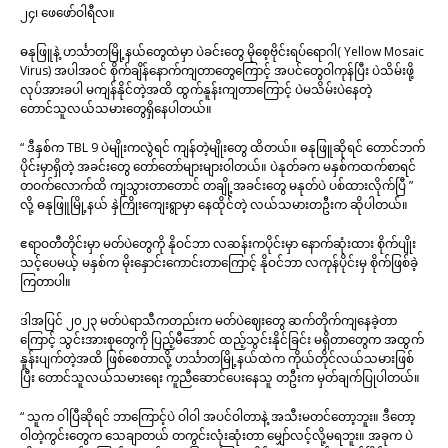
၂၄၊ ဖေဖော်ဝါရီလ။
ဓနုဖြူနဲ့ ဟင်္သာတမြို့နယ်တွေထဲမှာ ပဲခင်းတွေ မိုစေ့ဗိုင်းရပ်ရောဂါ( Yellow Mosaic
Virus) အပါအဝင် စိုက်ချိန်နောက်ကျတာတွေကြောင့် အပင်တွေဝါကုန်ပြီး ပဲသိမ်းဖို့
လုပ်အားခပါ မကျန်နိုင်တဲ့အထိ ထွက်နူန်းကျတာကြောင့် ပဲမသိမ်းပဲနေတဲ့
တောင်သူလယ်သမားတွေရှိနေပါတယ်။
“ ဒီနှစ်က TBL 9 ပဲမျိုးကလွဲရင် ကျန်တဲ့မျိုးတွေ ထိတယ်။ ဓနုဖြူဆိုရင် တောင်ဘက်
ပိုင်းမှာရှိတဲ့ အခင်းတွေ တော်တော်များများဝါတယ်။ ပဲနုတ်ခက မနှစ်ကထက်စာရင်
တဝက်လောက်ထိ ကျသွားတာတောင် တချို့အခင်းတွေ မနုတ်ပဲ ပစ်ထားလိုက်ပြီ ”
လို့ ဓနုဖြူမြို့နယ် နှဲကြိုးကျေးရွာမှာ နေထိုင်တဲ့ လယ်သမားတဦးက ဆိုပါတယ်။
ဧရာဝတီတိုင်းမှာ မတ်ပဲတွေကို နိုဝင်ဘာ လဆန်းကပိုင်းမှာ နောက်ဆုံးထား စိုက်ပျိုး
သင့်ပေမယ့် မနှစ်က မိုးနှောင်းကောင်းတာကြောင့် နိုဝင်ဘာ လကုန်ပိုင်းမှ စိုက်ဖြစ်ခဲ့
ကြတာပါ။
ဒါအပြင် ၂၀၂၃ မတ်ပဲရာသီကတည်းက မတ်ပဲဈေးတွေ ဆက်တိုက်ကျနေခဲ့တာ
ကြောင့် သွင်းအားစုတွေကို ပြည့်မီအောင် ထည့်သွင်းနိုင်ခြင်း မရှိတာတွေက အထွက်
နူန်းပျက်တဲ့အထိ ဖြစ်စေတာလို့ ဟင်္သာတမြို့နယ်ထဲက ကိုယ်တိုင်လယ်သမားဖြစ်
ပြီး တောင်သူလယ်သမားရေး ကူညီဆောင်ပေးနေသူ တဦးက မှတ်ချက်ပြုပါတယ်။
“ သူက ဝါပြီဆိုရင် ဘာကြောင့်ပဲ ဝါဝါ အပင်ဝါတာနဲ့ အသီးမတင်တော့ဘူး။ ဒီတော့
ဝါတဲ့ကွင်းတွေက သေချာတယ် တကွင်းလုံးဆုံးတာ မျှော်လင့်လို့မရဘူး။ အခုက ပဲ