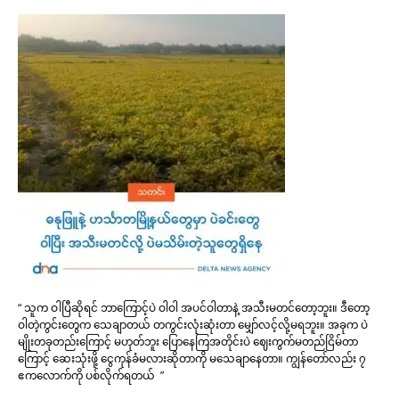
“ သူက ဝါပြီဆိုရင် ဘာကြောင့်ပဲ ဝါဝါ အပင်ဝါတာနဲ့ အသီးမတင်တော့ဘူး။ ဒီတော့
ဝါတဲ့ကွင်းတွေက သေချာတယ် တကွင်းလုံးဆုံးတာ မျှော်လင့်လို့မရဘူး။ အခုက ပဲ
မျိုးတခုတည်းကြောင့် မဟုတ်ဘူး ပြောနေကြအတိုင်းပဲ ဈေးကွက်မတည်ငြိမ်တာ
ကြောင့် ဆေးသုံးဖို့ ငွေကုန်ခံမလားဆိုတာကို မသေချာနေတာ။ ကျွန်တော်လည်း ၇
ဧကလောက်ကို ပစ်လိုက်ရတယ် ”