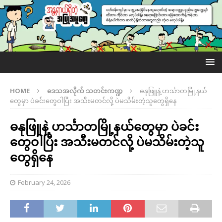
HOME
ဒေသအလိုက် သတင်းကဏ္ဍ
ဓနုဖြူနဲ့ ဟင်္သာတမြို့နယ်
တွေမှာ ပဲခင်းတွေဝါပြီး အသီးမတင်လို့ ပဲမသိမ်းတဲ့သူတွေရှိနေ
ဓနုဖြူနဲ့ ဟင်္သာတမြို့နယ်တွေမှာ ပဲခင်း
တွေဝါပြီး အသီးမတင်လို့ ပဲမသိမ်းတဲ့သူ
တွေရှိနေ
February 24, 2026