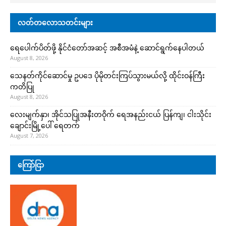
လတ်တလောသတင်းများ
ရေပေါက်ပိတ်ဖို့ နိုင်ငံတော်အဆင့် အစီအမံနဲ့ ဆောင်ရွက်နေပါတယ်
August 8, 2026
သေနတ်ကိုင်ဆောင်မှု ဥပဒေ ပိုမိုတင်းကြပ်သွားမယ်လို့ ထိုင်းဝန်ကြီး
ကတိပြု
August 8, 2026
လေးမျက်နှာ၊ အိုင်သပြုအနီးတဝိုက် ရေအနည်းငယ် ပြန်ကျ၊ ငါးသိုင်း
ချောင်းမြို့ပေါ် ရေတက်
August 7, 2026
ကြော်ငြာ