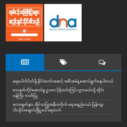
ရေပေါက်ပိတ်ဖို့ နိုင်ငံတော်အဆင့် အစီအမံနဲ့ ဆောင်ရွက်နေပါတယ်
သေနတ်ကိုင်ဆောင်မှု ဥပဒေ ပိုမိုတင်းကြပ်သွားမယ်လို့ ထိုင်း
ဝန်ကြီး ကတိပြု
လေးမျက်နှာ၊ အိုင်သပြုအနီးတဝိုက် ရေအနည်းငယ် ပြန်ကျ၊
ငါးသိုင်းချောင်းမြို့ပေါ် ရေတက်