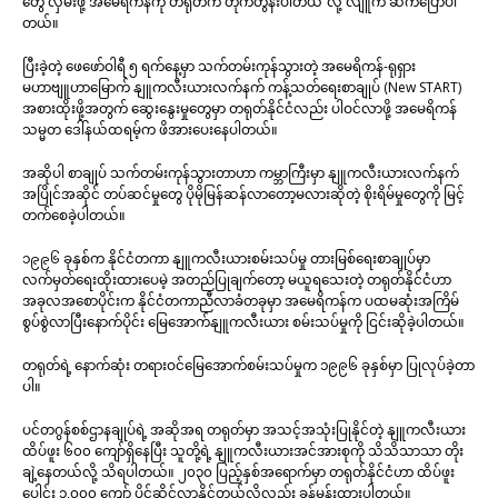
တွေ လှမ်းဖို့ အမေရိကန်ကို တရုတ်က တိုက်တွန်းပါတယ်”လို့ လျူက ဆက်ပြောပါ
တယ်။
ပြီးခဲ့တဲ့ ဖေဖော်ဝါရီ ၅ ရက်နေ့မှာ သက်တမ်းကုန်သွားတဲ့ အမေရိကန်-ရုရှား
မဟာဗျူဟာမြောက် နျူကလီးယားလက်နက် ကန့်သတ်ရေးစာချုပ် (New START)
အစားထိုးဖို့အတွက် ဆွေးနွေးမှုတွေမှာ တရုတ်နိုင်ငံလည်း ပါဝင်လာဖို့ အမေရိကန်
သမ္မတ ဒေါ်နယ်ထရမ့်က ဖိအားပေးနေပါတယ်။
အဆိုပါ စာချုပ် သက်တမ်းကုန်သွားတာဟာ ကမ္ဘာကြီးမှာ နျူကလီးယားလက်နက်
အပြိုင်အဆိုင် တပ်ဆင်မှုတွေ ပိုမိုမြန်ဆန်လာတော့မလားဆိုတဲ့ စိုးရိမ်မှုတွေကို မြင့်
တက်စေခဲ့ပါတယ်။
၁၉၉၆ ခုနှစ်က နိုင်ငံတကာ နျူကလီးယားစမ်းသပ်မှု တားမြစ်ရေးစာချုပ်မှာ
လက်မှတ်ရေးထိုးထားပေမဲ့ အတည်ပြုချက်တော့ မယူရသေးတဲ့ တရုတ်နိုင်ငံဟာ
အခုလအစောပိုင်းက နိုင်ငံတကာညီလာခံတခုမှာ အမေရိကန်က ပထမဆုံးအကြိမ်
စွပ်စွဲလာပြီးနောက်ပိုင်း မြေအောက်နျူကလီးယား စမ်းသပ်မှုကို ငြင်းဆိုခဲ့ပါတယ်။
တရုတ်ရဲ့ နောက်ဆုံး တရားဝင်မြေအောက်စမ်းသပ်မှုက ၁၉၉၆ ခုနှစ်မှာ ပြုလုပ်ခဲ့တာ
ပါ။
ပင်တဂွန်စစ်ဌာနချုပ်ရဲ့ အဆိုအရ တရုတ်မှာ အသင့်အသုံးပြုနိုင်တဲ့ နျူကလီးယား
ထိပ်ဖူး ၆၀၀ ကျော်ရှိနေပြီး သူတို့ရဲ့ နျူကလီးယားအင်အားစုကို သိသိသာသာ တိုး
ချဲ့နေတယ်လို့ သိရပါတယ်။ ၂၀၃၀ ပြည့်နှစ်အရောက်မှာ တရုတ်နိုင်ငံဟာ ထိပ်ဖူး
ပေါင်း ၁,၀၀၀ ကျော် ပိုင်ဆိုင်လာနိုင်တယ်လို့လည်း ခန့်မှန်းထားပါတယ်။