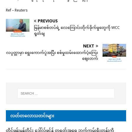
Ref – Reuters
PREVIOUS
မြန်မာစစ်တပ်ရဲ့ လေကြောင်းတိုက်ခိုက်မှုတွေကို WCC
ရှုတ်ချ
NEXT
လပွတ္တာမှာ ရွေးကောက်ပွဲအပြီး စစ်မှုထမ်းထောက်ပံ့ကြေး
ဈေးတက်
လတ်တလောသတင်းများ
တိုင်ဖွန်းမုန်တိုင်း ဒေါ်လ်ဖင်န် တရုတ်အရှေ့ဘက်ကမ်းရိုးတန်းကို