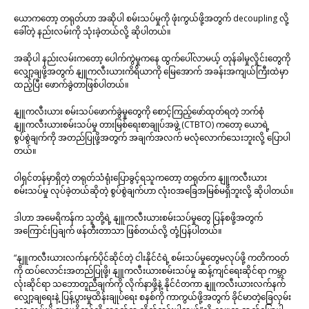
ယောကတော့ တရုတ်ဟာ အဆိုပါ စမ်းသပ်မှုကို ဖုံးကွယ်ဖို့အတွက် decoupling လို့
ခေါ်တဲ့ နည်းလမ်းကို သုံးခဲ့တယ်လို့ ဆိုပါတယ်။
အဆိုပါ နည်းလမ်းကတော့ ပေါက်ကွဲမှုကနေ ထွက်ပေါ်လာမယ့် တုန်ခါမှုလှိုင်းတွေကို
လျှော့ချဖို့အတွက် နျူကလီးယားကိရိယာကို မြေအောက် အခန်းအကျယ်ကြီးထဲမှာ
ထည့်ပြီး ဖောက်ခွဲတာဖြစ်ပါတယ်။
နျူကလီးယား စမ်းသပ်ဖောက်ခွဲမှုတွေကို စောင့်ကြည့်ဖော်ထုတ်ရတဲ့ ဘက်စုံ
နျူကလီးယားစမ်းသပ်မှု တားမြစ်ရေးစာချုပ်အဖွဲ့ (CTBTO) ကတော့ ယောရဲ့
စွပ်စွဲချက်ကို အတည်ပြုဖို့အတွက် အချက်အလက် မလုံလောက်သေးဘူးလို့ ပြောပါ
တယ်။
ဝါရှင်တန်မှာရှိတဲ့ တရုတ်သံရုံးပြောခွင့်ရသူကတော့ တရုတ်က နျူကလီးယား
စမ်းသပ်မှု လုပ်ခဲ့တယ်ဆိုတဲ့ စွပ်စွဲချက်ဟာ လုံးဝအခြေအမြစ်မရှိဘူးလို့ ဆိုပါတယ်။
ဒါဟာ အမေရိကန်က သူတို့ရဲ့ နျူကလီးယားစမ်းသပ်မှုတွေ ပြန်စဖို့အတွက်
အကြောင်းပြချက် ဖန်တီးတာသာ ဖြစ်တယ်လို့ တုံ့ပြန်ပါတယ်။
“နျူကလီးယားလက်နက်ပိုင်ဆိုင်တဲ့ ငါးနိုင်ငံရဲ့ စမ်းသပ်မှုတွေမလုပ်ဖို့ ကတိကဝတ်
ကို ထပ်လောင်းအတည်ပြုဖို့၊ နျူကလီးယားစမ်းသပ်မှု ဆန့်ကျင်ရေးဆိုင်ရာ ကမ္ဘာ
လုံးဆိုင်ရာ သဘောတူညီချက်ကို လိုက်နာဖို့နဲ့ နိုင်ငံတကာ နျူကလီးယားလက်နက်
လျှော့ချရေးနဲ့ ပြန့်ပွားမှုထိန်းချုပ်ရေး စနစ်ကို ကာကွယ်ဖို့အတွက် ခိုင်မာတဲ့ခြေလှမ်း