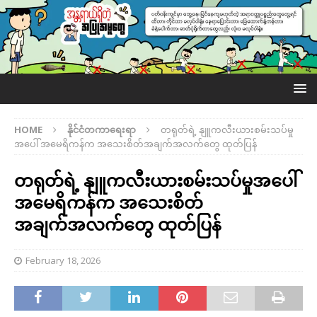
HOME
နိုင်ငံတကာရေးရာ
တရုတ်ရဲ့ နျူကလီးယားစမ်းသပ်မှု
အပေါ် အမေရိကန်က အသေးစိတ်အချက်အလက်တွေ ထုတ်ပြန်
တရုတ်ရဲ့ နျူကလီးယားစမ်းသပ်မှုအပေါ်
အမေရိကန်က အသေးစိတ်
အချက်အလက်တွေ ထုတ်ပြန်
February 18, 2026