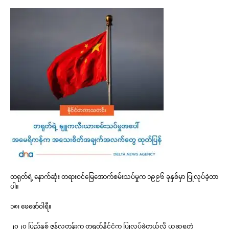
တရုတ်ရဲ့ နောက်ဆုံး တရားဝင်မြေအောက်စမ်းသပ်မှုက ၁၉၉၆ ခုနှစ်မှာ ပြုလုပ်ခဲ့တာ
ပါ။
၁၈၊ ဖေဖော်ဝါရီ။
၂၀၂၀ ပြည့်နှစ် ဇွန်လတုန်းက တရုတ်နိုင်ငံက ပြုလုပ်ခဲ့တယ်လို့ ယူဆရတဲ့