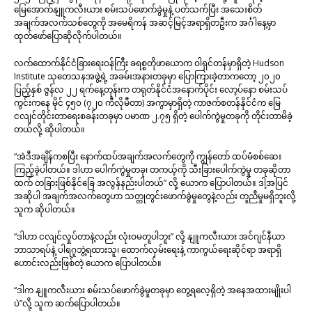
မြေအောက်နျူကလီးယား စမ်းသပ်ဖောက်ခွဲမှုနဲ့ ပတ်သက်ပြီး အသေးစိတ်
အချက်အလက်သစ်တွေကို အမေရိကန် အဆင့်မြင့်အရာရှိတဦးက အင်္ဂါနေ့မှာ
ထုတ်ဖော်ပြောဆိုလိုက်ပါတယ်။
လက်ထောက်နိုင်ငံခြားရေးဝန်ကြီး ခရစ္စတိုဖာယောက ဝါရှင်တန်မှာရှိတဲ့ Hudson
Institute သုတေသနအဖွဲ့ရဲ့ အခမ်းအနားတခုမှာ ပြောကြားခဲ့တာကတော့ ၂၀၂၀
ပြည့်နှစ် ဇွန်လ ၂၂ ရက်နေ့တုန်းက တရုတ်နိုင်ငံအနောက်ပိုင်း လော့ပ်နော စမ်းသပ်
ကွင်းကနေ မိုင် ၄၅၀ (၇၂၀ ကီလိုမီတာ) အကွာမှာရှိတဲ့ ကာဇက်စတန်နိုင်ငံက မြေ
ငလျင်တိုင်းတာရေးစခန်းတခုမှာ ပမာဏ ၂.၇၅ ရှိတဲ့ ပေါက်ကွဲမှုတခုကို တိုင်းတာမိခဲ့
တယ်လို့ ဆိုပါတယ်။
“အဲဒီအချိန်ကစပြီး နောက်ထပ်အချက်အလက်တွေကို ကျွန်တော် ထပ်မံစစ်ဆေး
ကြည့်ခဲ့ပါတယ်။ ဒါဟာ ပေါက်ကွဲမှုတခု၊ တကယ့်ကို သီးခြားပေါက်ကွဲမှု တခုဆိုတာ
ထက် တခြားဖြစ်နိုင်ခြေ အလွန်နည်းပါတယ်” လို့ ယောက ပြောပါတယ်။ ဒါ့အပြင်
အဆိုပါ အချက်အလက်တွေဟာ သတ္တုတွင်းဖောက်ခွဲမှုတွေနဲ့လည်း တူညီမှုမရှိဘူးလို့
သူက ဆိုပါတယ်။
“ဒါဟာ ငလျင်လှုပ်တာနဲ့လည်း လုံးဝမတူပါဘူး” လို့ နျူကလီးယား အင်ဂျင်နီယာ
ဘာသာရပ်နဲ့ ပါရဂူဘွဲ့ရထားသူ၊ ထောက်လှမ်းရေးနဲ့ ကာကွယ်ရေးဆိုင်ရာ အရာရှိ
ဟောင်းလည်းဖြစ်တဲ့ ယောက ပြောပါတယ်။
“ဒါက နျူကလီးယား စမ်းသပ်ဖောက်ခွဲမှုတခုမှာ တွေ့ရလေ့ရှိတဲ့ အနေအထားမျိုးပါ
ပဲ”လို့ သူက ဆက်ပြောပါတယ်။