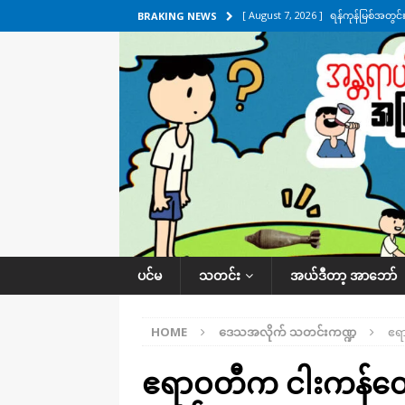
[ August 7, 2026 ]
ရန်ကုန်မြစ်အတွင
BRAKING NEWS
သတင်းကဏ္ဍ
[ August 7, 2026 ]
လွှတ်တော်ကို ရော
UNCATEGORIZED
[ August 6, 2026 ]
တာကျိုးပြီး ခုနှစ
ကဏ္ဍ
[ August 6, 2026 ]
လေးမျက်နှာမှာ ရ
အလိုက် သတင်းကဏ္ဍ
[ August 7, 2026 ]
လေးမျက်နှာ၊ အိုင
ပင်မ
သတင်း
အယ်ဒီတာ့ အာဘော်
ဒေသအလိုက် သတင်းကဏ္ဍ
HOME
ဒေသအလိုက် သတင်းကဏ္ဍ
ဧရ
ဧရာဝတီက ငါးကန်တွေ 