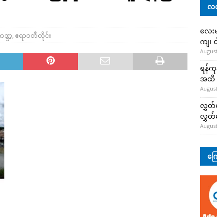
လတ
လေးမျ
ကဏ္ဍ
,
ဧရာဝတီတိုင်း
ကျ၊ င
August
ရန်ကု
အထိ 
August
လွှတ်
လွှတ
August
ကြေ