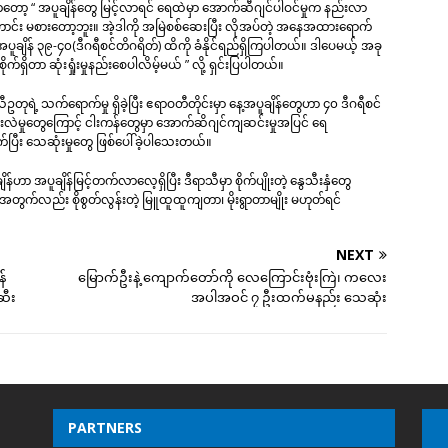
ကတော့ “ အပူချိန်တွေ မြင့်လာရင် ရေထဲမှာ အောက်ဆီဂျင်ပါဝင်မှုက နည်းလာ
း မစားတော့ဘူး။ အဲ့ဒါကို အမြဲစစ်ဆေးပြီး လိုအပ်တဲ့ အနေအထားရောက်
ူချိန် ၃၉-၄၀(ဒီဂရီစင်တိဂရိတ်) ထိကို ခံနိုင်ရည်ရှိကြပါတယ်။ ဒါပေမယ့် အခု
ိတာ ဆုံးရှုံးမှုနည်းစေပါလိမ့်မယ် ” လို့ ရှင်းပြပါတယ်။
တုရဲ့ သက်ရောက်မှု ရှိခဲ့ပြီး ဧရာဝတီတိုင်းမှာ နေ့အပူချိန်တွေဟာ ၄၀ ဒီဂရီစင်
ာင်းလဲမှုတွေကြောင့် ငါးကန်တွေမှာ အောက်ဆိဂျင်ကျဆင်းမှုအပြင် ရေ
ပြီး သေဆုံးမှုတွေ ဖြစ်ပေါ်ခဲ့ပါသေးတယ်။
 အပူချိန်မြင့်တက်လာလေ့ရှိပြီး ဒီရာသီမှာ စိုက်ပျိုးတဲ့ နွေသီးနှံတွေ
ွက်လည်း စိုစွတ်လွန်းတဲ့ မြူထူထူကျတာ၊ မိုးရွာတာမျိုး မဟုတ်ရင်
NEXT
်
မြောက်ဦးနဲ့ ကျောက်တော်ကို လေကြောင်းဗုံးကြဲ၊ ကလေး
ဆီး
အပါအဝင် ၇ ဦးထက်မနည်း သေဆုံး
PARTNERS