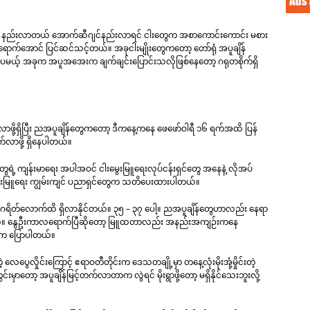
်မှုက နည်းလာတယ် အောက်ဆီဂျင်နည်းလာရင် ငါးတွေက အစာကောင်းကောင်း မစား
ရောက်အောင် ပြင်ဆင်သင့်တယ်။ အခုငါးမျိုးတွေကတော့ တော်ရုံ အပူချိန်
ဒါပေမယ့် အခုက အပူအအေးက ချက်ချင်းပြောင်းသလိုဖြစ်နေတော့ ဂရုတစိုက်ရှိ
လာဖို့ရှိပြီး ညအပူချိန်တွေကတော့ ဒီကနေ့ကနေ ဖေဖော်ဝါရီ ၁၆ ရက်အထိ ပြန်
က်လာဖို့ ရှိနေပါတယ်။
ံတွေရဲ့ ကျန်းမာရေး အပါအဝင် ငါးမွေးမြူရေးလုပ်ငန်းရှင်တွေ အနေနဲ့ လိုအပ်
ါးမွေးမြူရေး ကျွမ်းကျင် ပညာရှင်တွေက သတိပေးထားပါတယ်။
စင်တီဂရိတ်လောက်ထိ ရှိလာနိုင်တယ်။ ၃၅ – ၃၇ ပေါ့။ ညအပူချိန်တွေဟာလည်း နေရာ
်တယ်။ နွေဦးကာလရောက်ပြီဆိုတော့ မြူထတာလည်း အနည်းအကျဉ်းကနေ
ုင်က ပြောပါတယ်။
လေပွေလှိုင်းကြောင့် ဧရာဝတီတိုင်းက ဒေသတချို့မှာ တနေ့လုံးမိုးအုံ့မှိုင်းတဲ့
မှာတော့ အပူချိန်မြင့်တက်လာတာက လွဲရင် မိုးရွာဖို့တော့ မရှိနိုင်သေးဘူးလို့