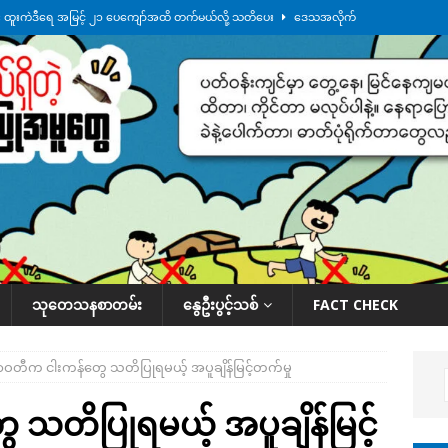
်း ထူးကဲဒီရေ အ​မြင့် ၂၁ ပေကျော်အထိ တက်မယ်လို့ သတိပေး
ဒေသအလိုက်
က်လာတဲ့ ဦးမင်အောင်လှိုင်ကို ထိုင်းလွှတ်တော်အမတ် အော်ဟစ်ဆန္ဒပြ
်ရက်မြောက်နေ့မှာ ငသိုင်းချောင်းမြို့ကို ရေစတင်ရောက်ရှိ
ဒေသအလိုက် သတင်း
ေဘေးကူနေတဲ့ ငသိုင်းချောင်းဒေသခံ လူငယ်တဦး ရေစီးနဲ့မျောပါသေဆုံး
ဒေသ
်သပြုအနီးတဝိုက် ရေအနည်းငယ် ပြန်ကျ၊ ငါးသိုင်းချောင်းမြို့ပေါ် ရေတက်
သုတေသနစာတမ်း
နွေဦးပွင့်သစ်
FACT CHECK
ာဝတီက ငါးကန်တွေ သတိပြုရမယ့် အပူချိန်မြင့်တက်မှု
သတိပြုရမယ့် အပူချိန်မြင့်