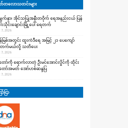
်တလောသတင်းများ
က်နှာ၊ အိုင်သပြုအနီးတဝိုက် ရေအနည်းငယ် ပြန်
ါးသိုင်းချောင်းမြို့ပေါ် ရေတက်
 7, 2026
န်မြစ်အတွင်း ထူးကဲဒီရေ အ​မြင့် ၂၁ ပေကျော်
တက်မယ်လို့ သတိပေး
 7, 2026
တော်ကို ရောက်လာတဲ့ ဦးမင်အောင်လှိုင်ကို ထိုင်း
်တော်အမတ် အော်ဟစ်ဆန္ဒပြ
 7, 2026
ာ်ငြာ