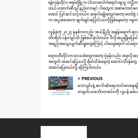
ရန်ကုန်တိုင်း၊ ခရမ်းမြို့က ငါးသားပေါက်ရောင်းချသူ တဦး
တယ် အောက်ဆီဂျင်နည်းလာရင် ငါးတွေက အစာကောင်းကောင်
အောင် ပြင်ဆင်သင့်တယ်။ အခုငါးမျိုးတွေကတော့ တော်ရုံ အပ
က အပူအအေးက ချက်ချင်းပြောင်းသလိုဖြစ်နေတော့ ဂရုတစိုက်ရှ
လွန်ခဲ့တဲ့ ၂၀၂၄ ခုနှစ်ကလည်း အယ်နီညို အစွန်းရောက် ရာသီဥ
တိဂရိတ် ဝန်းကျင်ထိ ဖြစ်ပေါ်ခဲ့ပါတယ်။ ဒီလိုအပူချိန်ပြေ
အရည်အသွေးပျက်ဆီးမှုတွေကြောင့် ငါးတွေရောဂါ ဝင်ရောက်
ဧရာဝတီတိုင်းက ဒေသခံတွေကတော့ ပုံမှန်လည်း အခုလိုအချိန်ဟာ
အတွက် အဆင်ပြေသလို ရိတ်သိမ်းနေတဲ့ ဆောင်းသီးနှံတွေ အတ
အဆင်ပြေတယ်လို့ ဆိုကြပါတယ်။
PREVIOUS
ဘေဂျင်းနဲ့ ဆက်ဆံရေးတင်းမာနေချိန
တရုတ်သင်္ဘောတစင်းကို ဂျပန် ဖမ်း