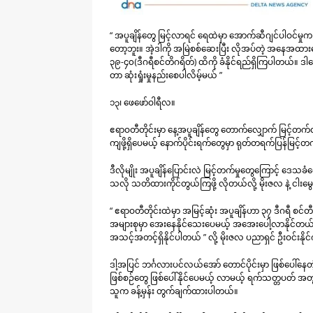
“ အပူချိန်တွေ မြင့်လာရင် ရေထဲမှာ အောက်ဆီဂျင်ပါဝင
တော့ဘူး။ အဲ့ဒါကို အမြဲစစ်ဆေးပြီး လိုအပ်တဲ့ အနေအထား
၃၉-၄၀(ဒီဂရီစင်တိဂရိတ်) ထိကို ခံနိုင်ရည်ရှိကြပါတယ်။ 
တာ ဆုံးရှုံးမှုနည်းစေပါလိမ့်မယ် ”
၁၃၊ ဖေဖော်ဝါရီလ။
ဧရာဝတီတိုင်းမှာ နေ့အပူချိန်တွေ တောက်လျှောက် မြင့်တက်
ကျဖို့ရှိပေမယ့် နောက်ပိုင်းရက်တွေမှာ ရုတ်တရက်ပြန်မြင့်တ
ဒီလိုမျိုး အပူချိန်ပြောင်းလဲ မြင့်တက်မှုတွေကြောင့် ဒေသခ
သလို သတိထားကိုင်တွယ်ကြဖို့ လိုတယ်လို့ မိုးဇလ နဲ့ င
“ ဧရာဝတီတိုင်းထဲမှာ အမြင့်ဆုံး အပူချိန်ဟာ ၃၇ ဒီဂရီ 
အများစုမှာ အေးနေနိုင်သေးပေမယ့် အအေးပေါ့လာနိုင
အသင့်အတင့်ရှိနိုင်ပါတယ် ” လို့ မိုးဇလ ပညာရှင် ဦးဝင်းနိ
ဒါ့အပြင် ဘင်္ဂလားပင်လယ်အော် တောင်ပိုင်းမှာ ဖြစ်ပေါ်နေတဲ့ 
ဖြစ်စဉ်တွေ ဖြစ်ပေါ်နိုင်ပေမယ့် လာမယ့် ရက်သတ္တပတ် အတွင်း
သူက ခန့်မှန်း တွက်ချက်ထားပါတယ်။