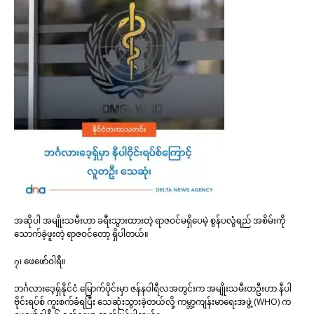
အဆိုပါ အမျိုးသမီးဟာ ခရီးသွားထားတဲ့ ရာဇဝင်မရှိပေမဲ့ စွန်ပလွံရည် အစိမ်းကို
သောက်ခဲ့ဖူးတဲ့ ရာဇဝင်တော့ ရှိပါတယ်။
၇၊ ဖေဖော်ဝါရီ။
ဘင်္ဂလားဒေ့ရှ်နိုင်ငံ မြောက်ပိုင်းမှာ ဇန်နဝါရီလအတွင်းက အမျိုးသမီးတဦးဟာ နီပါ
ဗိုင်းရပ်စ် ကူးစက်ခံရပြီး သေဆုံးသွားခဲ့တယ်လို့ ကမ္ဘာ့ကျန်းမာရေးအဖွဲ့ (WHO) က