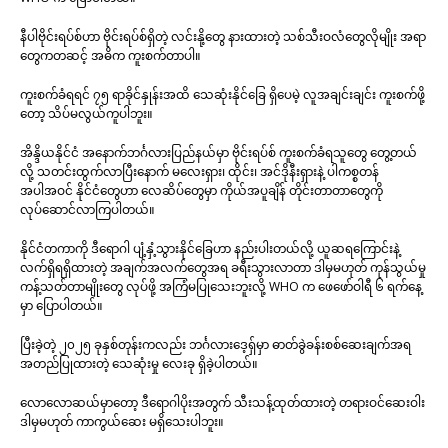
နီပါဗိုင်းရပ်စ်ဟာ ဗိုင်းရပ်စ်ရှိတဲ့ လင်းနို့တွေ နားထားတဲ့ သစ်သီးဝလံတွေလိုမျိုး အရာ
တွေကတဆင့် အဓိက ကူးစက်တာပါ။
ကူးစက်ခံရရင် ၇၅ ရာခိုင်နှုန်းအထိ သေဆုံးနိုင်ခြေ ရှိပေမဲ့ လူအချင်းချင်း ကူးစက်ဖို့
တော့ သိပ်မလွယ်ကူပါဘူး။
အိန္ဒိယနိုင်ငံ အနောက်ဘင်္ဂလားပြည်နယ်မှာ ဗိုင်းရပ်စ် ကူးစက်ခံရသူတွေ တွေ့တယ်
လို့ သတင်းထွက်လာပြီးနောက် မလေးရှား၊ ထိုင်း၊ အင်ဒိုနီးရှားနဲ့ ပါကစ္စတန်
အပါအဝင် နိုင်ငံတွေဟာ လေဆိပ်တွေမှာ ကိုယ်အပူချိန် တိုင်းတာတာတွေကို
လုပ်ဆောင်လာကြပါတယ်။
နိုင်ငံတကာကို ဒီရောဂါ ပျံ့နှံ့သွားနိုင်ခြေဟာ နည်းပါးတယ်လို့ ယူဆရကြောင်းနဲ့
လက်ရှိရရှိထားတဲ့ အချက်အလက်တွေအရ ခရီးသွားလာတာ ဒါမှမဟုတ် ကုန်သွယ်မှု
ကန့်သတ်တာမျိုးတွေ လုပ်ဖို့ အကြံမပြုသေးဘူးလို့ WHO က ဖေဖော်ဝါရီ ၆ ရက်နေ့
မှာ ပြောပါတယ်။
ပြီးခဲ့တဲ့ ၂၀၂၅ ခုနှစ်တုန်းကလည်း ဘင်္ဂလားဒေ့ရှ်မှာ ဓာတ်ခွဲခန်းစစ်ဆေးချက်အရ
အတည်ပြုထားတဲ့ သေဆုံးမှု လေးခု ရှိခဲ့ပါတယ်။
လောလောဆယ်မှာတော့ ဒီရောဂါပိုးအတွက် သီးသန့်ထုတ်ထားတဲ့ တရားဝင်ဆေးဝါး
ဒါမှမဟုတ် ကာကွယ်ဆေး မရှိသေးပါဘူး။