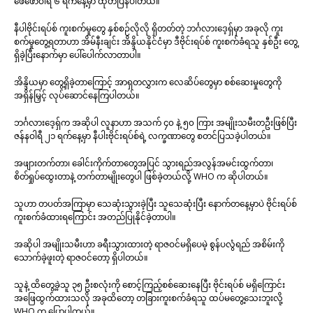
ဖေဖော်ဝါရီ ၆ ရက်နေ့မှာ ထုတ်ပြန်ပါတယ်။
နီပါဗိုင်းရပ်စ် ကူးစက်မှုတွေ နှစ်စဉ်လိုလို ရှိတတ်တဲ့ ဘင်္ဂလားဒေ့ရှ်မှာ အခုလို ကူး
စက်မှုတွေ့ရတာဟာ အိမ်နီးချင်း အိန္ဒိယနိုင်ငံမှာ ဒီဗိုင်းရပ်စ် ကူးစက်ခံရသူ နှစ်ဦး တွေ့
ရှိခဲ့ပြီးနောက်မှာ ပေါ်ပေါက်လာတာပါ။
အိန္ဒိယမှာ တွေ့ရှိခဲ့တာကြောင့် အာရှတလွှားက လေဆိပ်တွေမှာ စစ်ဆေးမှုတွေကို
အရှိန်မြှင့် လုပ်ဆောင်နေကြပါတယ်။
ဘင်္ဂလားဒေ့ရှ်က အဆိုပါ လူနာဟာ အသက် ၄၀ နဲ့ ၅၀ ကြား အမျိုးသမီးတဦးဖြစ်ပြီး
ဇန်နဝါရီ ၂၁ ရက်နေ့မှာ နီပါးဗိုင်းရပ်စ်ရဲ့ လက္ခဏာတွေ စတင်ပြသခဲ့ပါတယ်။
အဖျားတက်တာ၊ ခေါင်းကိုက်တာတွေအပြင် သွားရည်အလွန်အမင်းထွက်တာ၊
စိတ်ရှုပ်ထွေးတာနဲ့ တက်တာမျိုးတွေပါ ဖြစ်ခဲ့တယ်လို့ WHO က ဆိုပါတယ်။
သူဟာ တပတ်အကြာမှာ သေဆုံးသွားခဲ့ပြီး သူသေဆုံးပြီး နောက်တနေ့မှာပဲ ဗိုင်းရပ်စ်
ကူးစက်ခံထားရကြောင်း အတည်ပြုနိုင်ခဲ့တာပါ။
အဆိုပါ အမျိုးသမီးဟာ ခရီးသွားထားတဲ့ ရာဇဝင်မရှိပေမဲ့ စွန်ပလွံရည် အစိမ်းကို
သောက်ခဲ့ဖူးတဲ့ ရာဇဝင်တော့ ရှိပါတယ်။
သူနဲ့ ထိတွေ့ခဲ့သူ ၃၅ ဦးစလုံးကို စောင့်ကြည့်စစ်ဆေးနေပြီး ဗိုင်းရပ်စ် မရှိကြောင်း
အဖြေထွက်ထားသလို အခုထိတော့ တခြားကူးစက်ခံရသူ ထပ်မတွေ့သေးဘူးလို့
WHO က ပြောပါတယ်။