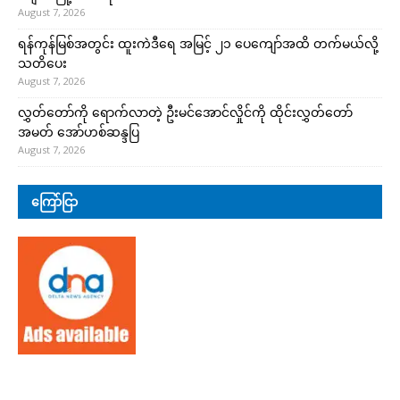
August 7, 2026
ရန်ကုန်မြစ်အတွင်း ထူးကဲဒီရေ အ​မြင့် ၂၁ ပေကျော်အထိ တက်မယ်လို့
သတိပေး
August 7, 2026
လွှတ်တော်ကို ရောက်လာတဲ့ ဦးမင်အောင်လှိုင်ကို ထိုင်းလွှတ်တော်
အမတ် အော်ဟစ်ဆန္ဒပြ
August 7, 2026
ကြော်ငြာ