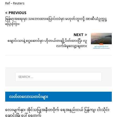
Ref – Reuters
PREVIOUS
မြန်မာ့အရေးမှာ သဘောထားပြောင်းလဲမှာ မဟုတ်ဘူးလို့ အာဆီယံဥက္ကဋ္ဌ
ပြောကြား
NEXT
ချောင်းသာနဲ့ ငွေဆောင်မှာ ဟိုတယ်တချို့ပိတ်ထားပြီး လူ
လက်ခံမှုလျော့ချထား
လတ်တလောသတင်းများ
လေးမျက်နှာ၊ အိုင်သပြုအနီးတဝိုက် ရေအနည်းငယ် ပြန်ကျ၊ ငါးသိုင်း
ချောင်းမြို့ပေါ် ရေတက်