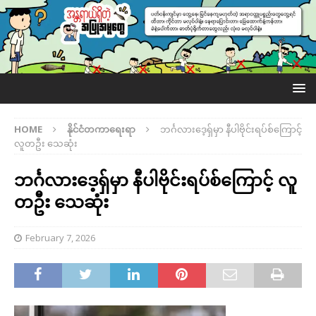
HOME
နိုင်ငံတကာရေးရာ
ဘင်္ဂလားဒေ့ရှ်မှာ နီပါဗိုင်းရပ်စ်ကြောင့်
လူတဦး သေဆုံး
ဘင်္ဂလားဒေ့ရှ်မှာ နီပါဗိုင်းရပ်စ်ကြောင့် လူ
တဦး သေဆုံး
February 7, 2026