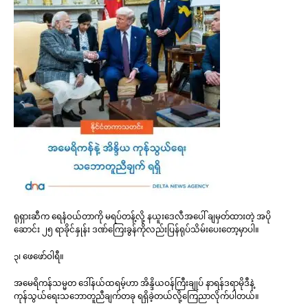
ရုရှားဆီက ရေနံဝယ်တာကို မရပ်တန့်လို့ နယူးဒေလီအပေါ် ချမှတ်ထားတဲ့ အပို
ဆောင်း ၂၅ ရာခိုင်နှုန်း ဒဏ်ကြေးခွန်ကိုလည်းပြန်ရုပ်သိမ်းပေးတော့မှာပါ။
၃၊ ဖေဖော်ဝါရီ။
အမေရိကန်သမ္မတ ဒေါ်နယ်ထရမ့်ဟာ အိန္ဒိယဝန်ကြီးချုပ် နာရန်ဒရာမိုဒီနဲ့
ကုန်သွယ်ရေးသဘောတူညီချက်တခု ရရှိခဲ့တယ်လို့ကြေညာလိုက်ပါတယ်။