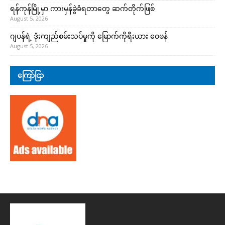
ရန်ကုန်မြို့မှာ ကားမှန်ခွဲခံရတာတွေ ဆက်တိုက်ဖြစ်
August 5, 2026
ဂျပန်ရဲ့ ဒုံးကျည်စမ်းသပ်မှုကို မြောက်ကိုရီးယား ဝေဖန်
August 5, 2026
ကြော်ငြာ