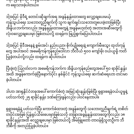
က ရေးသားခဲ့ပါတယ်။
ဒါ့အပြင် မိုဒီရဲ့ တောင်းဆိုချက်အရ အခွန်နှုန်းထားတွေ လျှော့ချပေးမယ့်
ကုန်သွယ်ရေး သဘောတူညီချက်ကို သူက ချက်ချင်းသဘောတူပေးခဲ့တာဖြစ်ပြီး
အိန္ဒိယဘက်ကလည်း အခွန်နှုန်းထားတွေနဲ့ အခွန်မဟုတ်တဲ့ အတားအဆီးတွေကို
လုံးဝလျှော့ချပေးမှာ ဖြစ်တယ်လို့ ထရမ့်က ဖြည့်စွက်ပြောပါတယ်။
ဒါ့အပြင် မိုဒီအနေနဲ့ စွမ်းအင်၊ နည်းပညာ၊ စိုက်ပျိုးရေးနဲ့ ကျောက်မီးသွေး ထုတ်ကုန်
တွေ အပါအဝင် အမေရိကန်ကုန်စည်ဒေါ်လာ ဘီလီယံ ၅၀၀ ကျော်ဖိုး ဝယ်ယူဖို့ ကတိ
ပြုခဲ့တယ်လို့လည်း ထရမ့်က ဆိုပါတယ်။
ပြီးခဲ့တဲ့ ဩဂုတ်လက အမေရိကန်ဘက်က အိန္ဒိယကုန်စည်တွေအပေါ် ၅၀ ရာခိုင်နှုန်း
အထိ အခွန်ကောက်ခဲ့ပြီးနောက်ပိုင်း နှစ်နိုင်ငံ ကုန်သွယ်ရေး ဆက်ဆံရေးဟာ တင်းမာ
ခဲ့ပါတယ်။
ဒါဟာ အာရှနိုင်ငံတခုအပေါ် ကောက်ခံတဲ့ အမြင့်ဆုံးနှုန်းဖြစ်ပြီး ရုရှားရေနံဝယ်ယူမှုနဲ့
ပတ်သက်တဲ့ ၂၅ ရာခိုင်နှုန်း ဒဏ်ကြေးခွန်လည်း ပါဝင်နေတာပါ။
ရုရှားရေနံနဲ့ ပတ်သက်ပြီး ကောက်ခံထားတဲ့ အခွန်တွေကို သဘောတူညီချက်ရဲ့ တစိတ်
တပိုင်းအဖြစ် ပြန်ရုပ်သိမ်းပေးမှာဖြစ်သလို တခြားအခွန်နှုန်းထားတွေကိုလည်း ၁၈
ရာခိုင်နှုန်းအထိ လျှော့ချပေးမှာ ဖြစ်တယ်လို့ အိမ်ဖြူတော် တာဝန်ရှိသူတဦးက ဘီ
ဘီစီကို အတည်ပြုခဲ့ပါတယ်။