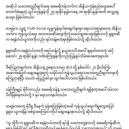
အဆိုပါ သဘောတူညီချက်အရ အမေရိကန်ဘက်က အိန္ဒိယကုန်စည်တွေအပေါ်
ကောက်ခံနေတဲ့ သွင်းကုန်ခွန်ကို ၂၅ ရာခိုင်နှုန်းကနေ ၁၈ ရာခိုင်နှုန်းအထိ လျှော့ချ
ပေးမှာ ဖြစ်ပါတယ်။
ထရမ့်က သူ့ရဲ့ Truth Social လူမှုကွန်ရက်စာမျက်နှာမှာ ရေးသားရာမှာတော့ အိန္ဒိယ
ဘက်က ကုန်သွယ်ရေး အတားအဆီးတွေကိုလုံးဝဖယ်ရှားပေးမှာဖြစ်သလို ရုရှားဆီ
က ရေနံဝယ်ယူတာကိုလည်း ရပ်တန့်တော့မှာဖြစ်တယ်လို့ ဆိုပါတယ်။
ရုရှားဆီက ရေနံဝယ်တာကို မရပ်တန့်လို့ နယူးဒေလီအပေါ် ချမှတ်ထားတဲ့ အပို
ဆောင်း ၂၅ ရာခိုင်နှုန်း ဒဏ်ကြေးခွန်ကိုလည်းပြန်ရုပ်သိမ်းပေးတော့မှာပါ။
ဒီကြေညာချက်ဟာ အိန္ဒိယနဲ့ ဥရောပသမဂ္ဂ (EU) တို့ နှစ်ပေါင်း ၂၀ နီးပါးကြာ
အဆက်မပြတ် ဆွေးနွေးခဲ့ရတဲ့ သမိုင်းဝင်ကုန်သွယ်ရေးသဘောတူညီချက်တခုကို
ကြေညာခဲ့ပြီး တပတ် မပြည့်ခင်မှာ ထွက်ပေါ်လာတာ ဖြစ်ပါတယ်။
ဝန်ကြီးချုပ် မိုဒီကလည်း အမေရိကန်နဲ့ သဘောတူညီချက် ရရှိခဲ့တဲ့အပေါ် ဝမ်းသာ
ပီတိဖြစ်ရတယ်လို့ X မှာ ရေးသားခဲ့ပါတယ်။
ထရမ့်ကတော့ မိုဒီနဲ့ ဒီမနက် ဖုန်းပြောဖြစ်တဲ့အခါ ကုန်သွယ်ရေးကိစ္စတွေအပြင်
ရုရှား-ယူကရိန်း စစ်ပွဲအကြောင်းကိုပါ ဆွေးနွေးခဲ့တယ်လို့ ဆိုပါတယ်။
“သူ (မိုဒီ) က ရုရှားဆီက ရေနံဝယ်တာကို ရပ်ဖို့ သဘောတူခဲ့သလို အမေရိကန်ဆီက
ရော၊ ဖြစ်နိုင်ရင် ဗင်နီဇွဲလားဆီကပါ ရေနံတွေ ပိုဝယ်ဖို့ သဘောတူခဲ့တယ်” လို့ ထရမ့်