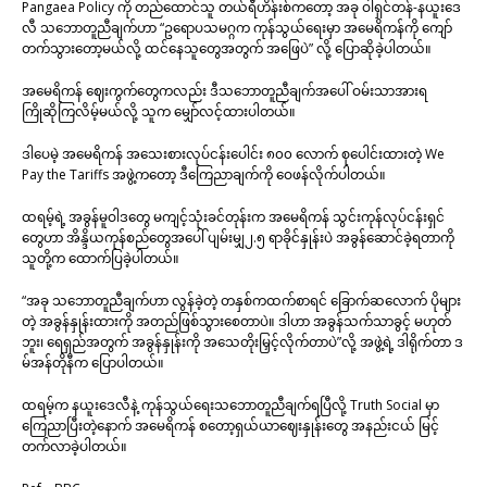
Pangaea Policy ကို တည်ထောင်သူ တယ်ရီဟိန်းစ်ကတော့ အခု ဝါရှင်တန်-နယူးဒေ
လီ သဘောတူညီချက်ဟာ “ဥရောပသမဂ္ဂက ကုန်သွယ်ရေးမှာ အမေရိကန်ကို ကျော်
တက်သွားတော့မယ်လို့ ထင်နေသူတွေအတွက် အဖြေပဲ” လို့ ပြောဆိုခဲ့ပါတယ်။
အမေရိကန် ဈေးကွက်တွေကလည်း ဒီသဘောတူညီချက်အပေါ် ဝမ်းသာအားရ
ကြိုဆိုကြလိမ့်မယ်လို့ သူက မျှော်လင့်ထားပါတယ်။
ဒါပေမဲ့ အမေရိကန် အသေးစားလုပ်ငန်းပေါင်း ၈၀၀ လောက် စုပေါင်းထားတဲ့ We
Pay the Tariffs အဖွဲ့ကတော့ ဒီကြေညာချက်ကို ဝေဖန်လိုက်ပါတယ်။
ထရမ့်ရဲ့ အခွန်မူဝါဒတွေ မကျင့်သုံးခင်တုန်းက အမေရိကန် သွင်းကုန်လုပ်ငန်းရှင်
တွေဟာ အိန္ဒိယကုန်စည်တွေအပေါ် ပျမ်းမျှ၂.၅ ရာခိုင်နှုန်းပဲ အခွန်ဆောင်ခဲ့ရတာကို
သူတို့က ထောက်ပြခဲ့ပါတယ်။
“အခု သဘောတူညီချက်ဟာ လွန်ခဲ့တဲ့ တနှစ်ကထက်စာရင် ခြောက်ဆလောက် ပိုများ
တဲ့ အခွန်နှုန်းထားကို အတည်ဖြစ်သွားစေတာပဲ။ ဒါဟာ အခွန်သက်သာခွင့် မဟုတ်
ဘူး၊ ရေရှည်အတွက် အခွန်နှုန်းကို အသေတိုးမြှင့်လိုက်တာပဲ”လို့ အဖွဲ့ရဲ့ ဒါရိုက်တာ ဒ
မ်အန်တိုနီက ပြောပါတယ်။
ထရမ့်က နယူးဒေလီနဲ့ ကုန်သွယ်ရေးသဘောတူညီချက်ရပြီလို့ Truth Social မှာ
ကြေညာပြီးတဲ့နောက် အမေရိကန် စတော့ရှယ်ယာဈေးနှုန်းတွေ အနည်းငယ် မြင့်
တက်လာခဲ့ပါတယ်။