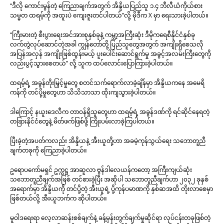
“ဒီလို ကောင်းမွန်တဲ့ ကြေညာချက်အတွက် အိန္ဒိယပြည်သူ ၁.၄ ဘီလီယံကိုယ်စား
သမ္မတ ထရမ့်ကို အထူးပဲ ကျေးဇူးတင်ပါတယ်”လို့ မိုဒီက X မှာ ရေးသားခဲ့ပါတယ်။
“ကြီးမားတဲ့ စီးပွားရေးအင်အားစုနှစ်ခုနဲ့ ကမ္ဘာ့အကြီးဆုံး ဒီမိုကရေစီနိုင်ငံနှစ်ခု
လက်တွဲလုပ်ဆောင်တဲ့အခါ ကျွန်တော်တို့ ပြည်သူတွေအတွက် အကျိုးရှိစေသလို
အပြန်အလှန် အကျိုးဖြစ်ထွန်းမယ့် ပူးပေါင်းဆောင်ရွက်မှု အခွင့်အလမ်းကြီးတွေကို
လည်းပွင့်သွားစေတယ်” လို့ သူက ထပ်လောင်းပြောကြားခဲ့ပါတယ်။
ထရမ့်ရဲ့ အခွန်တိုးမြှင့်မှုတွေ စတင်သက်ရောက်လာခဲ့ချိန်မှာ အိန္ဒိယကနေ အမေရိ
ကန်ကို တင်ပို့မှုတွေဟာ သိသိသာသာ ထိုးကျသွားခဲ့ပါတယ်။
ဒါကြောင့် နယူးဒေလီက တာဝန်ရှိသူတွေဟာ ထရမ့်ရဲ့ အခွန်ဒဏ်ကို ရင်ဆိုင်နေရတဲ့
တခြားနိုင်ငံတွေနဲ့ မိတ်ဖက်ဖြစ်ဖို့ ကြိုးပမ်းလာခဲ့ကြပါတယ်။
ပြီးခဲ့တဲ့အပတ်ကလည်း အိန္ဒိယနဲ့ အီးယူတို့ဟာ အခမဲ့ကုန်သွယ်ရေး သဘောတူညီ
ချက်တခုကို ကြေညာခဲ့ပါတယ်။
ဥရောပကော်မရှင် ဥက္ကဋ္ဌ အာဆူလာ ဗွန်ဒါလေယန်ကတော့ အကြီးကျယ်ဆုံး
သဘောတူညီချက်အဖြစ် တင်စားခဲ့ပြီး အဆိုပါ သဘောတူညီချက်ဟာ ၂၀၃၂ ခုနှစ်
အရောက်မှာ အိန္ဒိယကို တင်ပို့တဲ့ အီးယူရဲ့ ပို့ကုန်ပမာဏကို နှစ်ဆအထိ တိုးလာစေမှာ
ဖြစ်တယ်လို့ အီးယူဘက်က ဆိုပါတယ်။
မူဝါဒရေးရာ လေ့လာဆန်းစစ်ချက်နဲ့ ခန့်မှန်းတွက်ချက်မှုဆိုင်ရာ လုပ်ငန်းတခုဖြစ်တဲ့