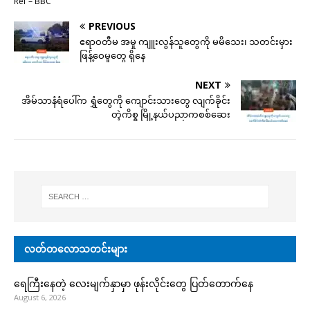
Ref – BBC
PREVIOUS
ဧရာဝတီမ အမှု ကျူးလွန်သူတွေကို မမိသေး၊ သတင်းမှား
ဖြန့်ဝေမှုတွေ ရှိနေ
NEXT
အိမ်သာနံရံပေါ်က ရွှံတွေကို ကျောင်းသားတွေ လျက်ခိုင်း
တဲ့ကိစ္စ မြို့နယ်ပညာကစစ်ဆေး
လတ်တလောသတင်းများ
ရေကြီးနေတဲ့ လေးမျက်နှာမှာ ဖုန်းလိုင်းတွေ ပြတ်တောက်နေ
August 6, 2026