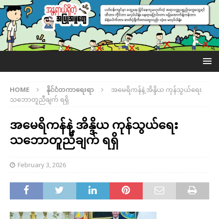
HOME
နိုင်ငံတကာရေးရာ
အမေရိကန်နဲ့ အိန္ဒိယ ကုန်သွယ်ရေး
သဘောတူညီချက် ရရှိ
အမေရိကန်နဲ့ အိန္ဒိယ ကုန်သွယ်ရေး
သဘောတူညီချက် ရရှိ
February 3, 2026