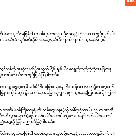
ထူးကိုယ်စားလှယ်အဖြစ်ပါ တာဝန်ယူထားသူတဦးအနေနဲ့ ဘုံသဘောတူညီချက် ငါး
ဆီယံ လုပ်ဖော်ကိုင်ဖက်တွေနဲ့ ထိထိရောက်ရောက် ဆွေးနွေးနိုင်ခဲ့ပါ
းစစ်ကို အဆုံးသတ်ဖို့အတွက် ငြိမ်းချမ်းပြီး ရေရှည်တည်တံ့တဲ့အဖြေတခု
့မှာ ထပ်လောင်းအတည်ပြုခဲ့ကြပါတယ်။
 ဆွေးနွေးခဲ့တဲ့ ဖိလစ်ပိုင်နိုင်ငံခြားရေးဝန်ကြီး ထရီဆာ လာဇာရိုက ရှေ့ဆက်
း မြန်မာကိုယ်တိုင် ဦးဆောင်တဲ့အဖြေတခု ရှာဖွေဖို့ ဆွေးနွေးခဲ့ကြတယ်လို့ ပြောပါ
့မှာ အာဆီယံဝန်ကြီးတွေရဲ့ သီးသန့်ဆွေးနွေးပွဲကို ခေါ်ယူခဲ့တာပါ။ သူဟာ အာဆီ
ုင်ငံကို သွားရောက်ခဲ့စဉ်က စစ်ခေါင်းဆောင်တွေရော၊ အရပ်ဘက်ခေါင်းဆောင်
ကြီးတွေကို ပြန်လည်တင်ပြခဲ့ပါတယ်။
ထူးကိုယ်စားလှယ်အဖြစ်ပါ တာဝန်ယူထားသူတဦးအနေနဲ့ ဘုံသဘောတူညီချက် ငါး