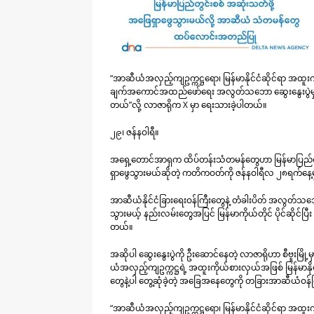
“အာဆီယံအလှည့်ကျဥက္ကဋ္ဌရော၊ မြန်မာနိုင်ငံဆိုင်ရာ အ
ချက်အကောင်အထည်ဖော်ရေး အလွတ်သဘော ဆွေးနွေးပွဲမှာ အာ
တယ်”လို့ လာဇာရိုက X မှာ ရေးသားခဲ့ပါတယ်။
၂၉၊ ဇန်နဝါရီ။
အရှေ့တောင်အာရှက ထိပ်တန်းသံတမန်တွေဟာ မြန်မာပြည်တွင်
ရှာဖွေသွားမယ်ဆိုတဲ့ ကတိကဝတ်ကို ဇန်နဝါရီလ ၂၈ရက်နေ
အာဆီယံနိုင်ငံခြားရေးဝန်ကြီးတွေနဲ့ တံခါးပိတ် အလွတ်သဘော
သွားမယ့် နည်းလမ်းတွေအပြင် မြန်မာကိုယ်တိုင် ပိုင်ဆိုင်ပြီ
တယ်။
အဆိုပါ ဆွေးနွေးပွဲကို ဦးဆောင်နေတဲ့ လာဇာရိုဟာ စီဗူးမြို
ယံအလှည့်ကျဥက္ကဋ္ဌရဲ့ အထူးကိုယ်စားလှယ်အဖြစ် မြန်မာနိ
တွေနဲ့ပါ တွေ့ဆုံခဲ့တဲ့ အခြေအနေတွေကို တခြားအာဆီယံဝန်
“အာဆီယံအလှည့်ကျဥက္ကဋ္ဌရော၊ မြန်မာနိုင်ငံဆိုင်ရာ အ