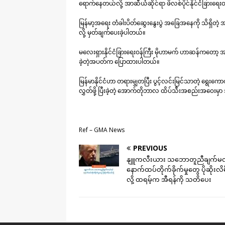
ရောက်နေတယ်လို့ အာဆီယံဆိုင်ရာ ဖိလစ်ပိုင်နိုင်ငံခြားရေ
မြန်မာ့အရေး တံခါးပိတ်ဆွေးနွေးပွဲ အခြေအနေကို သိရှ
လို့ မှတ်ချက်ပေးခဲ့ပါတယ်။
မလေးရှားနိုင်ငံခြားရေးဝန်ကြီး မိုဟာမက် ဟာဆန်ကတော့ အ
ခဲ့တဲ့အပတ်က ပြောထားပါတယ်။
မြန်မာနိုင်ငံဟာ တရားမျှတပြီး ပွင့်လင်းမြင်သာတဲ့ ရွေးက
လွှတ်ဖို့ ပြီးခဲ့တဲ့ အောက်တိုဘာလ ထိပ်သီးအစည်းအဝေးမ
Ref – GMA News
PREVIOUS
နျူကလီးယား သဘောတူညီချက်မလု
နောက်ထပ်တိုက်ခိုက်မှုတွေ ပိုဆိုးလိ
လို့ ထရမ့်က အီရန်ကို သတိပေး