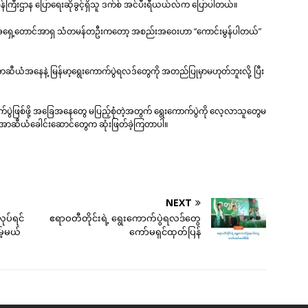
းဝန်ကြီးဌာန ပြောရေးဆိုခွင့်ရှိသူ ဒက်စ် အင်ပီးရီယယ်လ်က ပြောပါတယ်။
ိတဲ့ အရှေ့တောင်အာရှ သံတမန်တဦးကတော့ အစည်းအဝေးဟာ “ကောင်းမွန်ပါတယ်”
ာဆီယံအနေနဲ့ မြန်မာ့ရွေးကောက်ပွဲရလဒ်တွေကို အတည်ပြုမှာမဟုတ်ဘူးလို့ ပြီး
ောက်ပွဲဖြစ်ဖို့ အခြေအနေတွေ မပြည့်စုံတဲ့အတွက် ရွေးကောက်ပွဲကို လေ့လာသူတွေမ
ှာ အာဆီယံခေါင်းဆောင်တွေက ဆုံးဖြတ်ခဲ့ကြတာပါ။
NEXT
ပ်ရင်
ဧရာဝတီတိုင်းရဲ့ ရွေးကောက်ပွဲရလဒ်တွေ
မ့်မယ်
ကော်မရှင်ထုတ်ပြန်