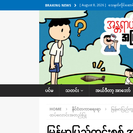
[ August 8, 2026 ]
သေနတ်ကိုင်ဆောင်မှ
BRAKING NEWS
[ August 7, 2026 ]
လေးမျက်နှာ၊ အိုင
ဒေသအလိုက် သတင်းကဏ္ဍ
[ August 7, 2026 ]
ရန်ကုန်မြစ်အတွင
သတင်းကဏ္ဍ
[ August 7, 2026 ]
လွှတ်တော်ကို ရော
UNCATEGORIZED
[ August 8, 2026 ]
ရေပေါက်ပိတ်ဖို့ 
ပင်မ
သတင်း
အယ်ဒီတာ့ အာဘော်
HOME
နိုင်ငံတကာရေးရာ
မြန်မာပြည်တ
ထပ်လောင်းအတည်ပြု
မြန်မာပြည်တွင်းစစ် 