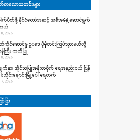
်တလောသတင်းများ
က်ပိတ်ဖို့ နိုင်ငံတော်အဆင့် အစီအမံနဲ့ ဆောင်ရွက်
ါတယ်
 8, 2026
ကိုင်ဆောင်မှု ဥပဒေ ပိုမိုတင်းကြပ်သွားမယ်လို့
းဝန်ကြီး ကတိပြု
 8, 2026
က်နှာ၊ အိုင်သပြုအနီးတဝိုက် ရေအနည်းငယ် ပြန်
ါးသိုင်းချောင်းမြို့ပေါ် ရေတက်
 7, 2026
ာ်ငြာ