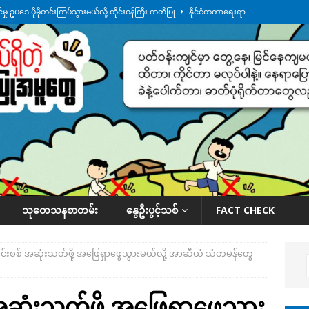
ု ဥပဒေ ပိုမိုတင်းကြပ်သွားမယ်လို့ ထိုင်းဝန်ကြီး ကတိပြု
နိုင်ငံတကာရေးရာ
်သပြုအနီးတဝိုက် ရေအနည်းငယ် ပြန်ကျ၊ ငါးသိုင်းချောင်းမြို့ပေါ် ရေတက်
်း ထူးကဲဒီရေ အ​မြင့် ၂၁ ပေကျော်အထိ တက်မယ်လို့ သတိပေး
ဒေသအလိုက်
က်လာတဲ့ ဦးမင်အောင်လှိုင်ကို ထိုင်းလွှတ်တော်အမတ် အော်ဟစ်ဆန္ဒပြ
နိုင်ငံတော်အဆင့် အစီအမံနဲ့ ဆောင်ရွက်နေပါတယ်
ဆောင်းပါး
သုတေသနစာတမ်း
နွေဦးပွင့်သစ်
FACT CHECK
ွင်းစစ် အဆုံးသတ်ဖို့ အဖြေရှာဖွေသွားမယ်လို့ အာဆီယံ သံတမန်တွေ
အဆုံးသတ်ဖို့ အဖြေရှာဖွေသွား