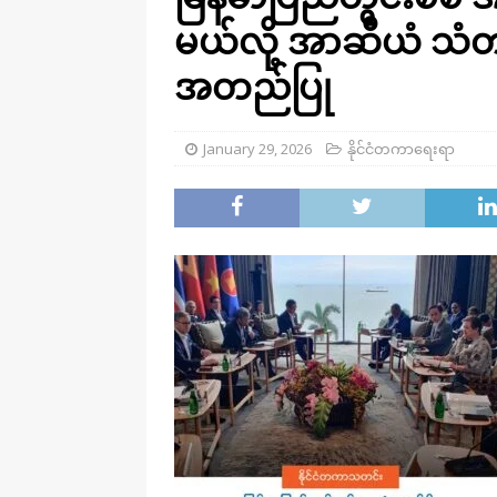
မယ်လို့ အာဆီယံ သံ
အတည်ပြု
January 29, 2026
နိုင်ငံတကာရေးရာ