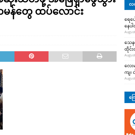
လတ
တမန်တွေ ထပ်လောင်း
ရေပေါ
နေပ
August
သေနတ်
ထိုင်
August
လေးမျ
ကျ၊ င
August
ကြေ