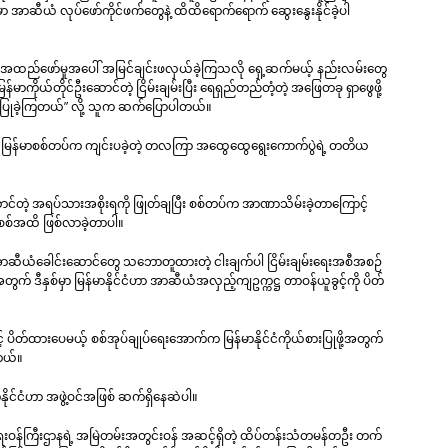
ဆီယံ လုပ်ဖော်ကိုင်ဖက်တွေနဲ့ ထိထိရောက်ရောက် ဆွေးနွေးနိုင်ခဲ့ပါ
်အထည်ဖော်မှုအပေါ် အမြင်ချင်းဖလှယ်ခဲ့ကြသလို ရှေ့ဆက်မယ့် နည်းလမ်းတွေ
မြန်မာကိုယ်တိုင်ဦးဆောင်တဲ့ ငြိမ်းချမ်းပြီး ရေရှည်တည်တံ့တဲ့ အဖြေတခု ရှာဖွေဖို့
ပြုခဲ့ကြတယ်” လို့ သူက ဆက်ပြောပါတယ်။
ွဲဟာ မြန်မာစစ်တပ်က ကျင်းပခဲ့တဲ့ တလကြာ အထွေထွေရွေးကောက်ပွဲရဲ့ တတိယ
ာင်တဲ့ အရပ်သားအစိုးရကို ဖြုတ်ချပြီး စစ်တပ်က အာဏာသိမ်းခဲ့တာကြောင့်
းစစ်အထိ ဖြစ်လာခဲ့တာပါ။
ို့ အာဆီယံခေါင်းဆောင်တွေ သဘောတူထားတဲ့ ငါးချက်ပါ ငြိမ်းချမ်းရေးအစီအစဉ်
 ဒီနှစ်မှာ မြန်မာနိုင်ငံဟာ အာဆီယံအလှည့်ကျဥက္ကဋ္ဌ တာဝန်ယူခွင့်ကို ပိတ်
တ်ထားပေမယ့် စစ်အုပ်ချုပ်ရေးအောက်က မြန်မာနိုင်ငံကိုယ်စားပြုဖို့အတွက်
ါတယ်။
င်ငံဟာ အဖွဲ့ဝင်အဖြစ် ဆက်ရှိနေဆဲပါ။
ြားရေးဝန်ကြီးဌာနရဲ့ အမြဲတမ်းအတွင်းဝန် အဆင့်ရှိတဲ့ ထိပ်တန်းသံတမန်တဦး တက်