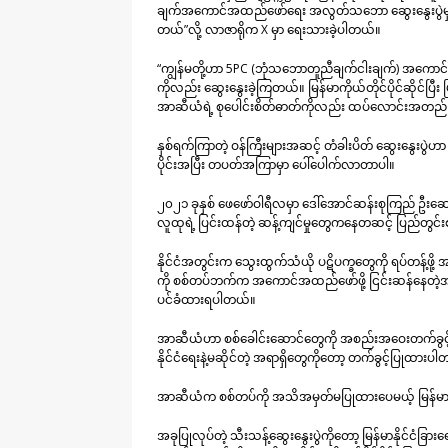
ချက်အကောင်အထည်ဖော်ရေး အလွတ်သဘော ဆွေးနွေးပွဲမှာ အာ
တယ်”လို့ လာဇာရိုက X မှာ ရေးသားခဲ့ပါတယ်။
“ကျွန်မတို့ဟာ 5PC (ဘုံသဘောတူညီချက်ငါးချက်) အကောင
ကိုလည်း ဆွေးနွေးခဲ့ကြတယ်။ မြန်မာကိုယ်တိုင်ပိုင်ဆိုင်ပြီး 
အာဆီယံရဲ့ စုပေါင်းစိတ်ဓာတ်ကိုလည်း ထပ်လောင်းအတည်
နှစ်ရက်ကြာတဲ့ ဝန်ကြီးများအဆင့် တံခါးပိတ် ဆွေးနွေးပ
ပိုင်းအပြီး တပတ်အကြာမှာ ပေါ်ပေါက်လာတာပါ။
၂၀၂၁ ခုနှစ် ဖေဖော်ဝါရီလမှာ ဒေါ်အောင်ဆန်းစုကြည် ဦးဆေ
လူထုရဲ့ ပြင်းထန်တဲ့ ဆန့်ကျင်မှုတွေကနေတဆင့် ပြည်တွင်
နိုင်ငံအတွင်းက သွေးထွက်သံယို ပဋိပက္ခတွေကို ရပ်တန့်ဖ
ကို စစ်တပ်ဘက်က အကောင်အထည်ဖော်ဖို့ ငြင်းဆန်နေတဲ့အတွက်
ပင်ခံထားရပါတယ်။
အာဆီယံဟာ စစ်ခေါင်းဆောင်တွေကို အစည်းအဝေးတက်ခွင့် ပိ
နိုင်ငံရေးနဲ့မဆိုင်တဲ့ အရာရှိတွေကိုတော့ တက်ခွင့်ပြုထားပ
အာဆီယံက စစ်တပ်ကို အသိအမှတ်မပြုထားပေမယ့် မြန်မာနို
အခုပြုလုပ်တဲ့ သီးသန့်ဆွေးနွေးပွဲကိုတော့ မြန်မာနိုင်ငံခ