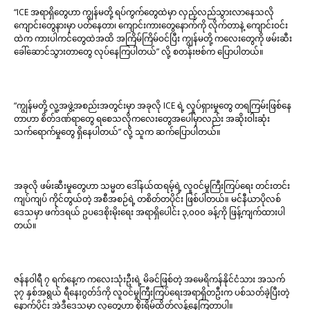
“ICE အရာရှိတွေဟာ ကျွန်မတို့ ရပ်ကွက်တွေထဲမှာ လှည့်လည်သွားလာနေသလို
ကျောင်းတွေနားမှာ ပတ်နေတာ၊ ကျောင်းကားတွေနောက်ကို လိုက်တာနဲ့ ကျောင်းဝင်း
ထဲက ကားပါကင်တွေထဲအထိ အကြိမ်ကြိမ်ဝင်ပြီး ကျွန်မတို့ ကလေးတွေကို ဖမ်းဆီး
ခေါ်ဆောင်သွားတာတွေ လုပ်နေကြပါတယ်” လို့ စတန်းဗစ်က ပြောပါတယ်။
“ကျွန်မတို့ လူ့အဖွဲ့အစည်းအတွင်းမှာ အခုလို ICE ရဲ့ လှုပ်ရှားမှုတွေ တရကြမ်းဖြစ်နေ
တာဟာ စိတ်ဒဏ်ရာတွေ ရစေသလိုကလေးတွေအပေါ်မှာလည်း အဆိုးဝါးဆုံး
သက်ရောက်မှုတွေ ရှိနေပါတယ်” လို့ သူက ဆက်ပြောပါတယ်။
အခုလို ဖမ်းဆီးမှုတွေဟာ သမ္မတ ဒေါ်နယ်ထရမ့်ရဲ့ လူဝင်မှုကြီးကြပ်ရေး တင်းတင်း
ကျပ်ကျပ် ကိုင်တွယ်တဲ့ အစီအစဉ်ရဲ့ တစိတ်တပိုင်း ဖြစ်ပါတယ်။ မင်နီယာပိုလစ်
ဒေသမှာ ဖက်ဒရယ် ဥပဒေစိုးမိုးရေး အရာရှိပေါင်း ၃,၀၀၀ ခန့်ကို ဖြန့်ကျက်ထားပါ
တယ်။
ဇန်နဝါရီ ၇ ရက်နေ့က ကလေးသုံးဦးရဲ့ မိခင်ဖြစ်တဲ့ အမေရိကန်နိုင်ငံသား အသက်
၃၇ နှစ်အရွယ် ရီနေးဂွတ်ဒ်ကို လူဝင်မှုကြီးကြပ်ရေးအရာရှိတဦးက ပစ်သတ်ခဲ့ပြီးတဲ့
နောက်ပိုင်း အဲဒီဒေသမှာ လူတွေဟာ စိုးရိမ်ထိတ်လန့်နေကြတာပါ။