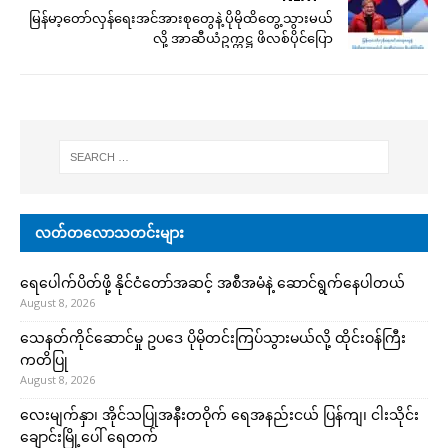
မြန်မာ့တော်လှန်ရေးအင်အားစုတွေနဲ့ ပိုမိုထိတွေ့သွားမယ်
လို့ အာဆီယံဥက္ကဋ္ဌ ဖိလစ်ပိုင်ပြော
လတ်တလောသတင်းများ
ရေပေါက်ပိတ်ဖို့ နိုင်ငံတော်အဆင့် အစီအမံနဲ့ ဆောင်ရွက်နေပါတယ်
August 8, 2026
သေနတ်ကိုင်ဆောင်မှု ဥပဒေ ပိုမိုတင်းကြပ်သွားမယ်လို့ ထိုင်းဝန်ကြီး
ကတိပြု
August 8, 2026
လေးမျက်နှာ၊ အိုင်သပြုအနီးတဝိုက် ရေအနည်းငယ် ပြန်ကျ၊ ငါးသိုင်း
ချောင်းမြို့ပေါ် ရေတက်