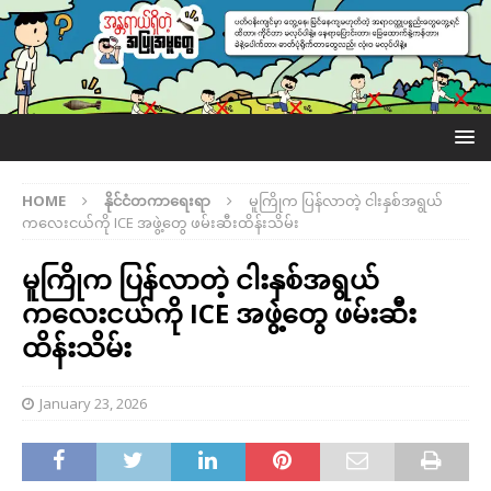
HOME
နိုင်ငံတကာရေးရာ
မူကြိုက ပြန်လာတဲ့ ငါးနှစ်အရွယ်
ကလေးငယ်ကို ICE အဖွဲ့တွေ ဖမ်းဆီးထိန်းသိမ်း
မူကြိုက ပြန်လာတဲ့ ငါးနှစ်အရွယ်
ကလေးငယ်ကို ICE အဖွဲ့တွေ ဖမ်းဆီး
ထိန်းသိမ်း
January 23, 2026