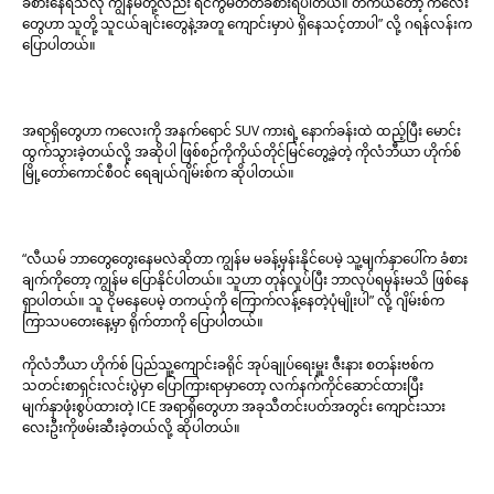
ခံစားနေရသလို ကျွန်မတို့လည်း ရင်ကွဲမတတ်ခံစားရပါတယ်။ တကယ်တော့ ကလေး
တွေဟာ သူတို့ သူငယ်ချင်းတွေနဲ့အတူ ကျောင်းမှာပဲ ရှိနေသင့်တာပါ” လို့ ဂရန်လန်းက
ပြောပါတယ်။
အရာရှိတွေဟာ ကလေးကို အနက်ရောင် SUV ကားရဲ့ နောက်ခန်းထဲ ထည့်ပြီး မောင်း
ထွက်သွားခဲ့တယ်လို့ အဆိုပါ ဖြစ်စဉ်ကိုကိုယ်တိုင်မြင်တွေ့ခဲ့တဲ့ ကိုလံဘီယာ ဟိုက်စ်
မြို့တော်ကောင်စီဝင် ရေချယ်ဂျိမ်းစ်က ဆိုပါတယ်။
“လီယမ် ဘာတွေတွေးနေမလဲဆိုတာ ကျွန်မ မခန့်မှန်းနိုင်ပေမဲ့ သူ့မျက်နှာပေါ်က ခံစား
ချက်ကိုတော့ ကျွန်မ ပြောနိုင်ပါတယ်။ သူဟာ တုန်လှုပ်ပြီး ဘာလုပ်ရမှန်းမသိ ဖြစ်နေ
ရှာပါတယ်။ သူ ငိုမနေပေမဲ့ တကယ့်ကို ကြောက်လန့်နေတဲ့ပုံမျိုးပါ” လို့ ဂျိမ်းစ်က
ကြာသပတေးနေ့မှာ ရိုက်တာကို ပြောပါတယ်။
ကိုလံဘီယာ ဟိုက်စ် ပြည်သူ့ကျောင်းခရိုင် အုပ်ချုပ်ရေးမှူး ဇီးနား စတန်းဗစ်က
သတင်းစာရှင်းလင်းပွဲမှာ ပြောကြားရာမှာတော့ လက်နက်ကိုင်ဆောင်ထားပြီး
မျက်နှာဖုံးစွပ်ထားတဲ့ ICE အရာရှိတွေဟာ အခုသီတင်းပတ်အတွင်း ကျောင်းသား
လေးဦးကိုဖမ်းဆီးခဲ့တယ်လို့ ဆိုပါတယ်။