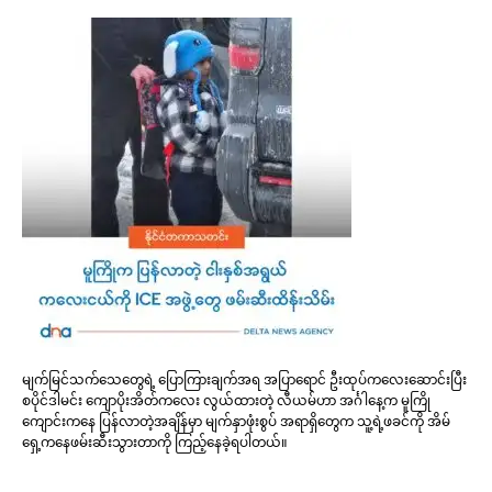
မျက်မြင်သက်သေတွေရဲ့ ပြောကြားချက်အရ အပြာရောင် ဦးထုပ်ကလေးဆောင်းပြီး
စပိုင်ဒါမင်း ကျောပိုးအိတ်ကလေး လွယ်ထားတဲ့ လီယမ်ဟာ အင်္ဂါနေ့က မူကြို
ကျောင်းကနေ ပြန်လာတဲ့အချိန်မှာ မျက်နှာဖုံးစွပ် အရာရှိတွေက သူ့ရဲ့ဖခင်ကို အိမ်
ရှေ့ကနေဖမ်းဆီးသွားတာကို ကြည့်နေခဲ့ရပါတယ်။