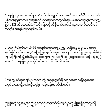
“အရာရှိတွေက ဘာလုပ်ရမှာလဲ။ ငါးနှစ်အရွယ် ကလေးကို အအေးမိပြီး သေအောင်
ပစ်ထားခဲ့ရမှာလား။ တရားမဝင် ဝင်ရောက်လာသူကိုရော မဖမ်းရတော့ဘူးလား” လို့ ဗ
န့်စ်က ICE ကို ထောက်ခံကြောင်း ပြသဖို့ မင်နီယာပိုလစ်ဆီ သွားရောက်တဲ့ခရီးစဉ်
အတွင်း မေးခွန်းထုတ်ခဲ့ပါတယ်။
ဒါပေမဲ့ ကိုလံဘီယာ ဟိုက်စ် ကျောင်းဘုတ်အဖွဲ့ ဥက္ကဋ္ဌ မေရီဂရန်လန်းအပါအဝင်
မျက်မြင်သက်သေတွေရဲ့ ပြောကြားချက်အရတော့ ကျောင်းတာဝန်ရှိသူတွေ၊ အိမ်မှာရှိ
တဲ့ လူကြီးတဦးနဲ့ အိမ်နီးနားချင်းတွေက ကလေးကို စောင့်ရှောက်ထားပေးဖို့ ပြောဆိုခဲ့
ပေမဲ့ ICE အရာရှိတွေက ငြင်းဆိုခဲ့တယ်လို့ သိရပါတယ်။
မိဘတွေ မရှိတဲ့အချိန်မှာ ကလေးကို စောင့်ရှောက်ဖို့ ကျောင်းတာဝန်ရှိသူတွေမှာ
အခွင့်အာဏာရှိတယ်လို့လည်း ဂရန်လန်းက ဆိုပါတယ်။
“ကျွန်မတို့ လူ့အဖွဲ့အစည်းနဲ့ ကျောင်းတွေပတ်ဝန်းကျင်မှာ လုံခြုံမှုမရှိတော့ဘူးလို့