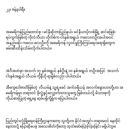
၂၃၊ ဇန်နဝါရီ။
အမေရိကန်ပြည်ထောင်စု ၊ မင်နီဆိုတာပြည်နယ်၊ မင်နီယာပိုလစ်မြို့ ဆင်ခြေဖုံး
ရပ်ကွက်ဖြစ်တဲ့ ကိုလံဘီယာ ဟိုက်စ်က ငါးနှစ်အရွယ် ကလေးတဦးအပါအဝင်
အနည်းဆုံး ကလေး လေးဦးကို အမေရိကန် လူဝင်မှုကြီးကြပ်ရေးအရာရှိတွေက
ဖမ်းဆီးထိန်းသိမ်းလိုက်ပါတယ်။
အဲဒီအထဲမှာ အသက် ၁၇ နှစ်အရွယ် နှစ်ဦးနဲ့ ၁၀ နှစ်အရွယ် တဦးအပြင် အသက်
ငါးနှစ်အရွယ် လီယမ် ကိုနီဟို ရာမို့စ်လည်း ပါပါတယ်။
အီကွေဒေါဇာတိဖြစ်တဲ့ လီယမ်နဲ့ သူ့ရဲ့ဖခင် အက်ဒရီယန် အလက်ဇန္ဒားဟာတို့ဟာ အ
မေရိကန်မှာ တရားဝင် ခိုလှုံခွင့်လျှောက်ထားသူတွေ ဖြစ်တယ်လို့ မိသားစုကို
ကိုယ်စားပြုတဲ့ ရှေ့နေ မာ့ခ်ပရိုကို့ရှ်က ပြောပါတယ်။
ပြည်တွင်းလုံခြုံရေးဝန်ကြီးဌာနကတော့ သူတို့ဟာ နိုင်ငံအတွင်း တရားမဝင် နေထိုင်
နေတာလို့ ပြောဆိုပေမဲ့ အသေးစိတ်ကိုတော့ ထုတ်ဖော်ပြောကြားခြင်း မရှိပါဘူး။