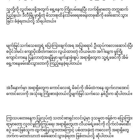
သူတို့ကို လွှတ်ပေးဖို့အတွက် ရှေ့နေက ကြိုးပမ်းနေပြီး လက်ရှိမှာတော့ တက္ကဆက်
ပြည်နယ်၊ ဒီလီမြို့မှာရှိတဲ့ မိသားစုထိန်းသိမ်းရေးစခန်းတခုဆီကို ခေါ်ဆောင်သွား
ခြင်း ခံခဲ့ရတယ်လို့ သိရပါတယ်။
မျက်မြင်သက်သေတွေရဲ့ ပြောကြားချက်အရ အပြာရောင် ဦးထုပ်ကလေးဆောင်းပြီး
စပိုင်ဒါမင်း ကျောပိုးအိတ်ကလေး လွယ်ထားတဲ့ လီယမ်ဟာ အင်္ဂါနေ့က မူကြို
ကျောင်းကနေ ပြန်လာတဲ့အချိန်မှာ မျက်နှာဖုံးစွပ် အရာရှိတွေက သူ့ရဲ့ဖခင်ကို အိမ်
ရှေ့ကနေဖမ်းဆီးသွားတာကို ကြည့်နေခဲ့ရပါတယ်။
အဲဒီနောက်မှာ အရာရှိတွေက ကောင်လေးရဲ့ မိခင်ကို အိမ်ထဲကနေ ထွက်လာအောင်
ကောင်လေးကို အသုံးချ ကြိုးစားခဲ့တယ်လို့မျက်မြင်သက်သေ နှစ်ဦးက ဆိုပါတယ်။
ကြာသပတေးနေ့က ပြုလုပ်တဲ့ သတင်းစာရှင်းလင်းပွဲမှာ ဒုသမ္မတ ဗန့်စ်က ပြောကြား
ရာမှာတော့ လူဝင်မှုကြီးကြပ်ရေး အရာရှိတွေဟာ လီယမ်ရဲ့ဖခင်ကို လိုက်လံဖမ်းဆီး
စဉ် ဖခင်ဖြစ်သူက ထွက်ပြေးသွားတာကြောင့် ပစ်ထားခဲ့တဲ့ ကလေးကို အရာရှိတွေ
ဘက်က မတတ်သာဘဲ ခေါ်ဆောင်သွားခဲ့ရတာ ဖြစ်တယ်လို့ ဆိုပါတယ်။