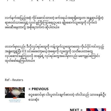
လက်နက်အပြည့်အစုံ ကိုင်ဆောင်ထားတဲ့ ဖက်ဒရယ်အရာရှိတွေဟာ အန္တရာယ်ရှိတဲ့
ရာဇဝတ်သားတွေနဲ့ လူဝင်မှုကြီးကြပ်ရေးဥပဒေ ချိုးဖောက်သူတွေကို လိုက်လံ
ဖမ်းဆီးနေတာလို့ အစိုးရဘက်က ဆိုပါတယ်။
တဘက်မှာလည်း ဒီလိုလုပ်ရပ်တွေကို ကန့်ကွက်သူတွေကတော့ ကိုယ်ပိုင်ကင်းလှည့်
အဖွဲ့တွေဖွဲ့ပြီး ICE ဝင်ဖမ်းတော့မယ့်အရေးကို လူတွေကို သတိပေးတာတွေ
လုပ်ဆောင်နေကြသလို ထရမ့်ရဲ့ လုပ်ရပ်တွေအပေါ်မှာလည်း မကျေနပ်ကြောင်း
ထုတ်ဖော်နေကြပါတယ်။
Ref – Reuters
PREVIOUS
ငွေဆောင်မှာ ငါးပူတင်းချက်စားတဲ့ တံငါသည် သားဖနှစ်ဦး
သေဆုံး
NEXT