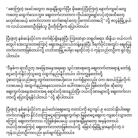
“ စောကြဲတဲ့ အခင်းတွေက အခုချိန်ထွက်ပြီ။ မိုးစောင့်ပြီးကြဲတဲ့ နောက်ကျခင်းတွေ
ကတော့ မထွက်သေးဘူး။ ဈေးတက်လာတာက ကိုယ်တွေမျှော်လင့်တဲ့အထိတော့
မဟုတ်ပေမယ့် မတက်လာတာ ထက်စာရင်တော့ ပိုကောင်းတာပေါ့ ” လို့ ဇလွန်မြို့နယ်
က လယ်သမားတဦးဖြစ်သူ ဦးတိုးကြီးက ပြောပါတယ်။
ပြီးခဲ့တဲ့ နှစ်ဆန်းပိုင်းက တက်ရိပ်ရှိနေခဲ့ပြီး ကြားထဲမှာ တရုတ်ရော၊ အိန္ဒိယ ဝယ်လက်
တွေပါ အေးသွားတာကြောင့် ဈေးအနည်းငယ်တန့်နေခဲ့ပြီး ဒီရက်ပိုင်းအတွင်း ဈေးပြန်
တက်လာတာဖြစ်တယ်လို့ ဟင်္သာတမြို့ပေါ်မှာ နေထိုင်တဲ့ ပဲ ကုန်သည်တဦးက ရှင်းပြ
ပါတယ်။
“ဒီနှစ်က ရာသီဥတု အခြေအနေအရရော သွင်းအားစုတွေ ဈေးတက်တာရောနဲ့ တော်ရုံ
ငွေမလိုက်နိုင်တဲ့သူတွေ ပဲထွက်နည်းနိုင်တယ်။ ဒါကကျွန်တော်တို့
ပွဲစား(ကုန်သည်)တွေ တွက်ထားတာပေါ့လေ။ လက်ရှိမှာလည်း ပဲက အဝယ်ပြန်လိုက်
လာပေမယ့် အထွက်နည်းနေသေးတယ်။ ပေါ်ကာစလည်း ဖြစ်တာကိုး။ ဆိုတော့
ဈေးကွက်အနေအထားအရ ရောင်းလိုအားနည်းပြီး ဝယ်လိုအားများလို့ ဈေးတက်လာ
တာလို့ ပြောလို့ရနိုင်ပါတယ် ” လို့ ဆိုပါတယ်။
ပြီးခဲ့တဲ့ နှစ်ဆန်းပိုင်းက နယ်မတ်ပဲဈေးတွေ တတင်းကို ငွေကျပ် ၉ သောင်းနီးပါးဈေး
တက်လာချိန်က နိုင်ငံတကြာငွေကြေးဈေးကွက်မှာ မြန်မာငွေဈေးက ကျဆင်းသွားတာ
ကြောင့် ဈေးတက်လာသ လိုဖြစ်ခဲ့ပေမယ့် ယခုအချိန်မှာတော့ အမှန်တကယ်
ဝယ်လိုအားကြောင့် ဈေးတက်လာတာဖြစ်တယ်လို့ မြောင်းမြမြို့မှာနေထိုင်တဲ့ ပဲ
ကုန်သည်တဦးကလည်း မှတ်ချက်ပြုပါတယ်။