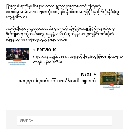
ပြီးခဲ့တဲ့ မိုးရာသီမှာ မိုးနှောင်းကာလ ရှည်လျားခဲ့တာကြောင့် ပဲကြဲမယ့်
တောင်သူလယ်သမားတွေဟာ မိုးစောင့်ရင်း နိုဝင်ဘာလကုန်ပိုင်းမှ စိုက်ပျိုးနိုင်ခဲ့သူ
တွေ ရှိပါတယ်။
စောပြီးပဲကြဲထားသူတွေဟာလည်း မိုးကြောင့် ဆုံးရှုံးမှုတချို့ရှိခဲ့ပြီး နောက်ကျမှ
စိုက်ပျိုးရတဲ့ ပဲစိုက်ခင်းတွေ အနေနဲ့လည်း ပဲထွက်နူန်း လျော့ကျနိုင်တယ်ဆိုတဲ့
ခန့်မှန်းတွက်ချက်မှုတွေလည်း ရှိနေပါတယ်။
PREVIOUS
ဂရင်းလန်းကျွန်းအရေး အခွန်တိုးမြှင့်မယ့်ခြိမ်းခြောက်မှုကို
ထရမ့် ပြန်ရုပ်သိမ်း
NEXT
အင်္ဂပူမှာ စစ်မှုထမ်းကြေး တသိန်းအထိ ဈေးတက်