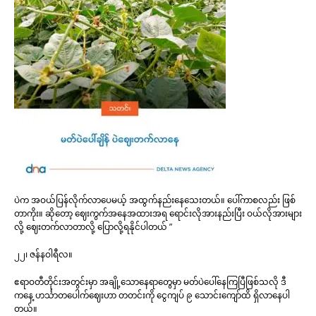
ပဲက အဝယ်ပြန်လိုက်လာပေမယ့် အထွက်နည်းနေသေးတယ်။ ပေါ်ကာစလည်း ဖြစ်
တာကိုး။ ဆိုတော့ ဈေးကွက်အနေအထားအရ ရောင်းလိုအားနည်းပြီး ဝယ်လိုအားများ
လို့ ဈေးတက်လာတာလို့ ပြောလို့ရနိုင်ပါတယ် ”
၂၂၊ ဇန်နဝါရီလ။
ဧရာဝတီတိုင်းအတွင်းမှာ အချို့သောနေရာတွေမှာ မတ်ပဲပေါ်နေကြပြီဖြစ်သလို ဒီ
ကနေ့ ဟင်္သာတပေါက်ဈေးဟာ တတင်းကို ငွေကျပ် ၉ သောင်းကျော်ထိ ရှိလာနေပါ
တယ်။