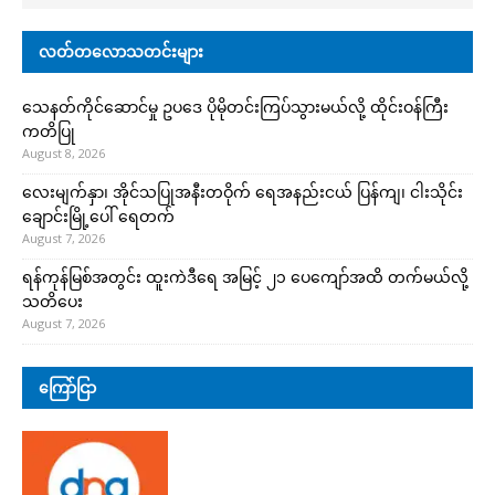
လတ်တလောသတင်းများ
သေနတ်ကိုင်ဆောင်မှု ဥပဒေ ပိုမိုတင်းကြပ်သွားမယ်လို့ ထိုင်းဝန်ကြီး
ကတိပြု
August 8, 2026
လေးမျက်နှာ၊ အိုင်သပြုအနီးတဝိုက် ရေအနည်းငယ် ပြန်ကျ၊ ငါးသိုင်း
ချောင်းမြို့ပေါ် ရေတက်
August 7, 2026
ရန်ကုန်မြစ်အတွင်း ထူးကဲဒီရေ အ​မြင့် ၂၁ ပေကျော်အထိ တက်မယ်လို့
သတိပေး
August 7, 2026
ကြော်ငြာ