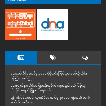
သေနတ်ကိုင်ဆောင်မှု ဥပဒေ ပိုမိုတင်းကြပ်သွားမယ်လို့ ထိုင်း
ဝန်ကြီး ကတိပြု
လေးမျက်နှာ၊ အိုင်သပြုအနီးတဝိုက် ရေအနည်းငယ် ပြန်ကျ၊
ငါးသိုင်းချောင်းမြို့ပေါ် ရေတက်
ရန်ကုန်မြစ်အတွင်း ထူးကဲဒီရေ အ​မြင့် ၂၁ ပေကျော်အထိ တက်
မယ်လို့ သတိပေး