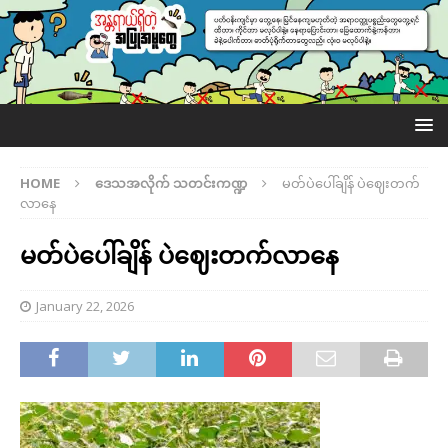
HOME
ဒေသအလိုက် သတင်းကဏ္ဍ
မတ်ပဲပေါ်ချိန် ပဲဈေးတက်
လာနေ
မတ်ပဲပေါ်ချိန် ပဲဈေးတက်လာနေ
January 22, 2026