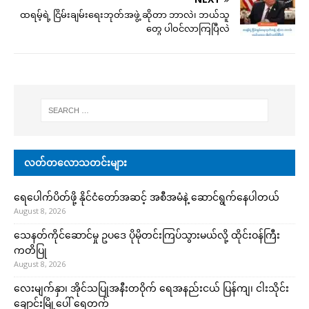
ထရမ့်ရဲ့ ငြိမ်းချမ်းရေးဘုတ်အဖွဲ့ ဆိုတာ ဘာလဲ၊ ဘယ်သူ
တွေ ပါဝင်လာကြပြီလဲ
လတ်တလောသတင်းများ
ရေပေါက်ပိတ်ဖို့ နိုင်ငံတော်အဆင့် အစီအမံနဲ့ ဆောင်ရွက်နေပါတယ်
August 8, 2026
သေနတ်ကိုင်ဆောင်မှု ဥပဒေ ပိုမိုတင်းကြပ်သွားမယ်လို့ ထိုင်းဝန်ကြီး
ကတိပြု
August 8, 2026
လေးမျက်နှာ၊ အိုင်သပြုအနီးတဝိုက် ရေအနည်းငယ် ပြန်ကျ၊ ငါးသိုင်း
ချောင်းမြို့ပေါ် ရေတက်