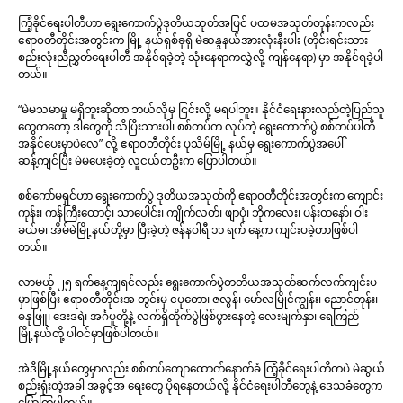
ကြံ့ခိုင်ရေးပါတီဟာ ရွေးကောက်ပွဲဒုတိယသုတ်အပြင် ပထမအသုတ်တုန်းကလည်း
ဧရာ၀တီတိုင်းအတွင်းက မြို့ နယ်ရှစ်ခုရှိ မဲဆန္ဒနယ်အားလုံးနီးပါး (တိုင်းရင်းသား
စည်းလုံးညီညွှတ်ရေးပါတီ အနိုင်ရခဲ့တဲ့ သုံးနေရာကလွှဲလို့ ကျန်နေရာ) မှာ အနိုင်ရခဲ့ပါ
တယ်။
“မဲမသမာမှု မရှိဘူးဆိုတာ ဘယ်လိုမှ ငြင်းလို့ မရပါဘူး။ နိုင်ငံရေးနားလည်တဲ့ပြည်သူ
တွေကတော့ ဒါတွေကို သိပြီးသားပါ၊ စစ်တပ်က လုပ်တဲ့ ရွေးကောက်ပွဲ စစ်တပ်ပါတီ
အနိုင်ပေးမှာပဲလေ” လို့ ဧရာ၀တီတိုင်း ပုသိမ်မြို့ နယ်မှ ရွေးကောက်ပွဲအပေါ်
ဆန့်ကျင်ပြီး မဲမပေးခဲ့တဲ့ လူငယ်တဦးက ပြောပါတယ်။
စစ်ကော်မရှင်ဟာ ရွေးကောက်ပွဲ ဒုတိယအသုတ်ကို ဧရာ၀တီတိုင်းအတွင်းက ကျောင်း
ကုန်း၊ ကန်ကြီးထောင့်၊ သာပေါင်း၊ ကျိုက်လတ်၊ ဖျာပုံ၊ ဘိုကလေး၊ ပန်းတနော်၊ ဝါး
ခယ်မ၊ အိမ်မဲမြို့နယ်တို့မှာ ပြီးခဲ့တဲ့ ဇန်နဝါရီ ၁၁ ရက် နေ့က ကျင်းပခဲ့တာဖြစ်ပါ
တယ်။
လာမယ့် ၂၅ ရက်နေ့ကျရင်လည်း ရွေးကောက်ပွဲတတိယအသုတ်ဆက်လက်ကျင်းပ
မှာဖြစ်ပြီး ဧရာ၀တီတိုင်းအ တွင်းမှ ငပုတော၊ ဇလွန်၊ မော်လမြိုင်ကျွန်း၊ ညောင်တုန်း၊
ဓနုဖြူ၊ ဒေးဒရဲ၊ အင်္ဂပူတို့နဲ့ လက်ရှိတိုက်ပွဲဖြစ်ပွားနေတဲ့ လေးမျက်နှာ၊ ရေကြည်
မြို့နယ်တို့ ပါဝင်မှာဖြစ်ပါတယ်။
အဲဒီမြို့နယ်တွေမှာလည်း စစ်တပ်ကျောထောက်နောက်ခံ ကြံ့ခိုင်ရေးပါတီကပဲ မဲဆွယ်
စည်းရုံးတဲ့အခါ အခွင့်အ ရေးတွေ ပိုရနေတယ်လို့ နိုင်ငံရေးပါတီတွေနဲ့ ဒေသခံတွေက
ပြောကြပါတယ်။