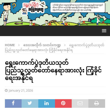
HOME
ဒေသအလိုက် သတင်းကဏ္ဍ
ရွေးကောက်ပွဲဒုတိယသုတ်
ပြည်သူ့လွှတ်တော်နေရာအားလုံး ကြံ့ခိုင်ရေးအနိုင်ရ
ရွေးကောက်ပွဲဒုတိယသုတ်
ပြည်သူ့လွှတ်တော်နေရာအားလုံး ကြံ့ခိုင်
ရေးအနိုင်ရ
January 21, 2026