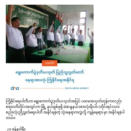
ကြံ့ခိုင်ရေးပါတီဟာ ရွေးကောက်ပွဲဒုတိယသုတ်အပြင် ပထမအသုတ်တုန်းကလည်း
ဧရာ၀တီတိုင်းအတွင်းက မြို့ နယ်ရှစ်ခုရှိ မဲဆန္ဒနယ်အားလုံးနီးပါး (တိုင်းရင်းသား
စည်းလုံးညီညွှတ်ရေးပါတီ အနိုင်ရခဲ့တဲ့ သုံးနေရာကလွှဲလို့ ကျန်နေရာ) မှာ အနိုင်ရခဲ့ပါ
တယ်။
၂၁၊ ဇန်နဝါရီ။