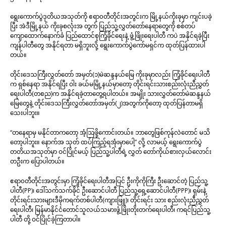
ရွေးကောက်ပွဲဒုတိယအသုတ်ကို ဧရာ၀တီတိုင်းအတွင်းက မြို့နယ်ကိုးခုမှာ ကျင်းပခဲ့
ပြီး အဲဒီမြို့နယ် ကိုးခုစလုံးအ တွက် ပြည်သူ့လွှတ်တော်နေရာတွေကို စစ်တပ်
ကျောထောက်နောက်ခံ ပြည်ထောင်စုကြံ့ခိုင်ရေးနဲ့ ဖွံ့ဖြိုးရေးပါတီ ကပဲ အနိုင်ရခဲ့ပြီး
ကျန်ပါတီတွေ အနိုင်ရတာ မရှိဘူးလို့ ရွေးကောက်ပွဲကော်မရှင်က ထုတ်ပြန်ထားပါ
တယ်။
တိုင်းဒေသကြီးလွှတ်တော် အမှတ်(၁)မဲဆန္ဒနယ်မြေ ကိုးခုမှာလည်း ကြံ့ခိုင်ရေးပါတီ
က ရှစ်နေရာ အနိုင်ရပြီး ဝါး ခယ်မမြို့နယ်မှာတော့ တိုင်းရင်းသားစည်းလုံးညီညွှတ်
ရေးပါတီ(တစည)က အနိုင်ရခဲ့တာတွေ့ရပါတယ်။ အမျိုး သားလွှတ်တော်မဲဆန္ဒနယ်
မြေတွေနဲ့ တိုင်းဒေသကြီးလွှတ်တော်အမှတ်(၂)အတွက်ကိုတော့ ထုတ်ပြန်တာမရှိ
သေးပါဘူး။
“တနေရာမှ မနိုင်တာကတော့ အံ့ဩဖို့ကောင်းတယ်။ ဘာတွေဖြစ်ကုန်လဲတောင် မသိ
တော့ပါဘူး။ နောက်အ သုတ် ထပ်ကြည့်ရအုံးမှာပေါ့” လို့ လာမယ့် ရွေးကောက်ပွဲ
တတိယအသုတ်မှာ ဝင်ပြိုင်မယ့် ပြည်သူ့ပါတီရဲ့ လွှတ် တော်ကိုယ်စားလှယ်လောင်း
တဦးက ပြောပါတယ်။
ဧရာ၀တီတိုင်းအတွင်းမှာ ကြံ့ခိုင်ရေးပါတီအပြင် ဦးကိုကိုကြီး ဦးဆောင်တဲ့ ပြည်သူ့
ပါတီ(PP)၊ ဒေါ်သက်သက်ခိုင် ဦးဆောင်ပါတီ ပြည်သူ့ရှေ့ဆောင်ပါတီ(PPP)၊ ရှမ်းနဲ့
တိုင်းရင်းသားများဒီမိုကရက်တစ်ပါတီ(ကျားဖြူ)၊ တိုင်းရင်း သား စည်းလုံးညီညွှတ်
ရေးပါတီ၊ မြန်မာနိုင်ငံတောင်သူလယ်သမားဖွံ့ဖြိုးတိုးတက်ရေးပါတီ၊ ကရင်ပြည်သူ့
ပါတီ တို့ ဝင်ပြိုင်ခဲ့ကြတာပါ။