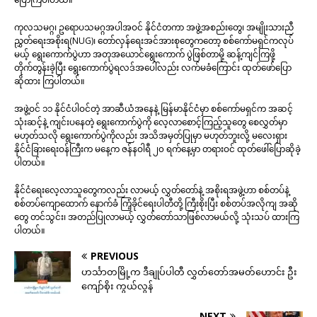
ကုလသမဂ္ဂ၊ ဥရောပသမဂ္ဂအပါအဝင် နိုင်ငံတကာ အဖွဲ့အစည်းတွေ၊ အမျိုးသားညီ
ညွှတ်ရေးအစိုးရ(NUG)၊ တော်လှန်ရေးအင်အားစုတွေကတော့ စစ်ကော်မရှင်ကလုပ်
မယ့် ရွေးကောက်ပွဲဟာ အတုအယောင်ရွေးကောက် ပွဲဖြစ်တာမို့ ဆန့်ကျင်ကြဖို့
တိုက်တွန်းခဲ့ပြီး ရွေးကောက်ပွဲရလဒ်အပေါ်လည်း လက်မခံကြောင်း ထုတ်ဖော်ပြော
ဆိုထား ကြပါတယ်။
အဖွဲ့ဝင် ၁၁ နိုင်ငံပါဝင်တဲ့ အာဆီယံအနေနဲ့ မြန်မာနိုင်ငံမှာ စစ်ကော်မရှင်က အဆင့်
သုံးဆင့်နဲ့ ကျင်းပနေတဲ့ ရွေးကောက်ပွဲကို လေ့လာစောင့်ကြည့်သူတွေ စေလွှတ်မှာ
မဟုတ်သလို ရွေးကောက်ပွဲကိုလည်း အသိအမှတ်ပြုမှာ မဟုတ်ဘူးလို့ မလေးရှား
နိုင်ငံခြားရေးဝန်ကြီးက မနေ့က ဇန်နဝါရီ ၂၀ ရက်နေ့မှာ တရားဝင် ထုတ်ဖေါ်ပြောဆိုခဲ့
ပါတယ်။
နိုင်ငံရေးလေ့လာသူတွေကလည်း လာမယ့် လွှတ်တော်နဲ့ အစိုးရအဖွဲ့ဟာ စစ်တပ်နဲ့
စစ်တပ်ကျောထောက် နောက်ခံ ကြံ့ခိုင်ရေးပါတီတို့ ကြီးစိုးပြီး စစ်တပ်အလိုကျ အဆို
တွေ တင်သွင်း၊ အတည်ပြုလာမယ့် လွှတ်တော်သာဖြစ်လာမယ်လို့ သုံးသပ် ထားကြ
ပါတယ်။
PREVIOUS
ဟင်္သာတမြို့က ဒီချုပ်ပါတီ လွှတ်တော်အမတ်ဟောင်း ဦး
ကျော်စိုး ကွယ်လွန်
NEXT