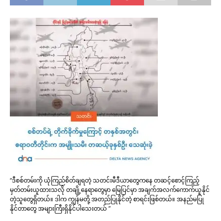
“ဒီစစ်တမ်းကို ယုံကြည်စိတ်ချရတဲ့ သတင်းမီဒီယာတွေကနေ တဆင့်စောင့်ကြည့်
မှတ်တမ်းယူထားသလို တချို့နေရာတွေမှာ မြေပြင်မှာ အချက်အလက်ကောက်ယူနိုင်
တဲ့သူတွေရှိတယ်။ ဒါက ကျွန်မတို့ အတည်ပြုနိုင်တဲ့ စာရင်းဖြစ်တယ်။ အနည်မပြု
နိုင်တာတွေ အများကြီးရှိနိုင်ပါသေးတယ် ”