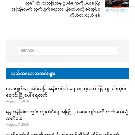
လူမျိုးတုံးသတ်ဖြတ်မှု စွပ်စွဲချက်ကို ပယ်ချပြီး
အကြမ်းဖက် တိုက်ဖျက်ရေးသာ ဖြစ်တယ်လို့ စစ်အုပ်စု
ကိုယ်စားလှယ် ခုခံ
လတ်တလောသတင်းများ
လေးမျက်နှာ၊ အိုင်သပြုအနီးတဝိုက် ရေအနည်းငယ် ပြန်ကျ၊ ငါးသိုင်း
ချောင်းမြို့ပေါ် ရေတက်
August 7, 2026
ရန်ကုန်မြစ်အတွင်း ထူးကဲဒီရေ အ​မြင့် ၂၁ ပေကျော်အထိ တက်မယ်လို့
သတိပေး
August 7, 2026
လွှတ်တော်ကို ရောက်လာတဲ့ ဦးမင်အောင်လှိုင်ကို ထိုင်းလွှတ်တော်