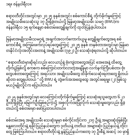
၁ရ။ ဇန်နဝါရီလ။
ဧရာဝတီတိုင်းအတွင်းမှာ ၂၀၂၅ ခုနှစ်အတွင်း စစ်ကောင်စီရဲ့ တိုက်ခိုက်မှုကြောင့်
အမျိုးသမီးသေဆုံးသူ ၁၇ ဦးရှိခဲ့တယ်လို့ မြန်မာ့အမျိုးသမီး သမဂ္ဂ (BWU)က
ဇန်နဝါရီလ ၁၅ ရက်နေ့မှာ စစ်တမ်းတွေ့ရှိချက်ကို ထုတ်ပြန်ခဲ့ပါတယ်။
မြန်မာအမျိုးသမီးသမဂ္ဂရဲ့ အချက်အလက်ကောက်ယူမှု တွေ့ရှိချက်တွေအရ စစ်
ကောင်စီရဲ့ အကြမ်းဖက်လုပ်ရပ်တွေကြောင့် ၂၀၂၅ ခုနှစ် တနှစ်တာအတွင်းမှာ မြန်မာ
တနိုင်ငံလုံးအတိုင်းအတာနဲ့ အမျိုးသမီး (၇၉၂) ဦး သေဆုံးခဲ့ရတယ်လို့ ဆိုပါတယ်။
“ ဧရာဝတီထဲမှာဆိုရင်လည်း လေယာဉ်နဲ့ ဗုံးကျဲတာတွေအပြင် အေအေနဲ့ ထိတွေ့
တိုက်ပွဲဖြစ်လို့ စကစက စစ်ကြောင်းတက်လာတဲ့အချိန်မှာ လက်နက်ကြီးပစ်တာ၊ ဗုံး
တွေပစ်တာတွေကြောင့် အရပ်သား အမျိုးသမီးတွေ ထိခိုက်သေဆုံးရတာတွေ ရှိတယ်
ဆိုတာ တွေ့ရပါတယ် ” လို့ BWU ရဲ့ တွဲဖက်အအထွေထွေ အတွင်းရေးမှူး (၂) ဖြစ်သူ
မယဉ်မျိုးလှိုင်က ပြောပါတယ်။
၂၀၂၅ ခုနှစ်အတွင်းမှာ လေကြောင်းတိုက်ခိုက်မှုကြောင့် သေဆုံးရသူတွေဟာ ၆၂၁
ဦးထိရှိခဲ့ပြီး မြောက်ဦးဖြစ်စဉ်ကဲ့သို့ အစုလိုက်အပြုံလိုက် သေဆုံးမှုတွေလည်း ရှိခဲ့
တယ်လို့ စစ်တမ်းမှာ ဖော်ပြထားပါတယ်။
စစ်တမ်းအရ အမျိုးသမီး သေဆုံးမှုမှာ စစ်ကိုင်းတိုင်းက ၂၁၇ ဦးနဲ့ အများဆုံးဖြစ်ပြီး
မန္တလေးတိုင်းနဲ့ ရခိုင်ပြည်နယ်တွေက ဒုတိယနဲ့ တတီယ အများဆုံး ပြည်နယ်နဲ့ တိုင်း
တွေ ဖြစ်ကြပါတယ်။ ဧရာဝတီတိုင်းနဲ့ မွန်ပြည်နယ်ကတော့ ၁၇ ဦးစီနဲ့ အဆင့် ၁၀ မှာရှိ