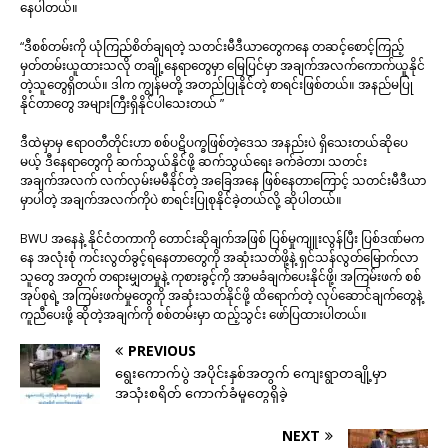
နေပါတယ်။
“ဒီစစ်တမ်းကို ယုံကြည်စိတ်ချရတဲ့ သတင်းမီဒီယာတွေကနေ တဆင့်စောင့်ကြည့်
မှတ်တမ်းယူထားသလို တချို့နေရာတွေမှာ မြေပြင်မှာ အချက်အလက်ကောက်ယူနိုင်
တဲ့သူတွေရှိတယ်။ ဒါက ကျွန်မတို့ အတည်ပြုနိုင်တဲ့ စာရင်းဖြစ်တယ်။ အနည်မပြု
နိုင်တာတွေ အများကြီးရှိနိုင်ပါသေးတယ် ”
ဒီထဲမှာမှ ဧရာဝတီတိုင်းဟာ စစ်ပဋိပက္ခဖြစ်တဲ့ဒေသ အနည်းပဲ ရှိသေးတယ်ဆိုပေ
မယ့် ဒီနေရာတွေကို ဆက်သွယ်နိုင်ဖို့ ဆက်သွယ်ရေး ခက်ခဲတာ၊ သတင်း
အချက်အလက် လက်လှမ်းမမီနိုင်တဲ့ အခြေအနေ ဖြစ်နေတာကြောင့် သတင်းမီဒီယာ
မှာပါတဲ့ အချက်အလက်ကိုပဲ စာရင်းပြုစုနိုင်ခဲ့တယ်လို့ ဆိုပါတယ်။
BWU အနေနဲ့ နိုင်ငံတကာကို တောင်းဆိုချက်အဖြစ် ပြစ်မှုကျူးလွန်ပြီး ပြစ်ဒဏ်မက
နေ အလုံးစုံ ကင်းလွတ်ခွင့်ရနေတာတွေကို အဆုံးသတ်ဖို့နဲ့ ရှင်သန်လွတ်မြောက်လာ
သူတွေ အတွက် တရားမျှတမှုနဲ့ ကုစားခွင့်ကို အာမခံချက်ပေးနိုင်ဖို့၊ အကြမ်းဖက် စစ်
အုပ်စုရဲ့ အကြမ်းဖက်မှုတွေကို အဆုံးသတ်နိုင်ဖို့ ထိရောက်တဲ့ လုပ်ဆောင်ချက်တွေနဲ့
ကူညီပေးဖို့ ဆိုတဲ့အချက်ကို စစ်တမ်းမှာ ထည့်သွင်း ဖော်ပြထားပါတယ်။
PREVIOUS
ရွေးကောက်ပွဲ အပိုင်းနှစ်အတွက် ‌ကျေးရွာတချို့မှာ
အသုံးစရိတ် ကောက်ခံမှုတွေရှိခဲ့
NEXT