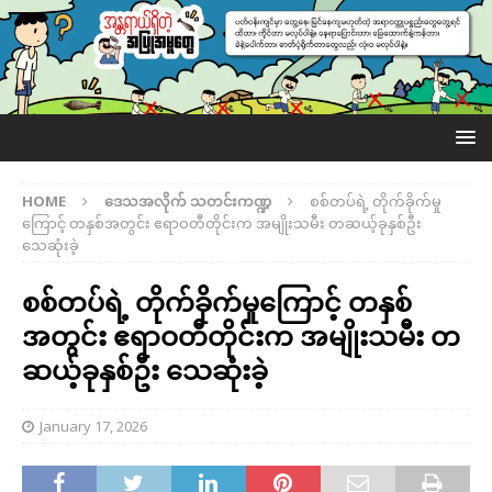
HOME
ဒေသအလိုက် သတင်းကဏ္ဍ
စစ်တပ်ရဲ့ တိုက်ခိုက်မှု
ကြောင့် တနှစ်အတွင်း ဧရာဝတီတိုင်းက အမျိုးသမီး တဆယ့်ခုနှစ်ဦး
သေဆုံးခဲ့
စစ်တပ်ရဲ့ တိုက်ခိုက်မှုကြောင့် တနှစ်
အတွင်း ဧရာဝတီတိုင်းက အမျိုးသမီး တ
ဆယ့်ခုနှစ်ဦး သေဆုံးခဲ့
January 17, 2026