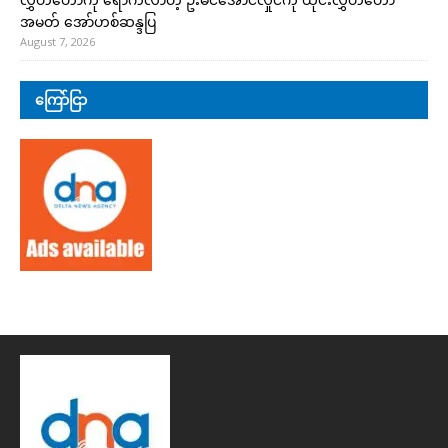
အမတ် အော်ဟစ်ဆန္ဒပြ
August 7, 2026
ကြော်ငြာ