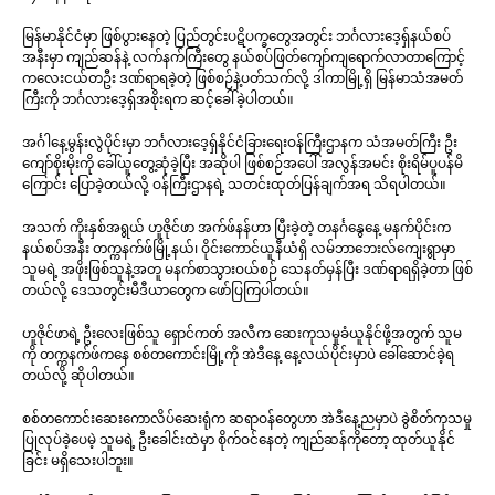
မြန်မာနိုင်ငံမှာ ဖြစ်ပွားနေတဲ့ ပြည်တွင်းပဋိပက္ခတွေအတွင်း ဘင်္ဂလားဒေ့ရှ်နယ်စပ်
အနီးမှာ ကျည်ဆန်နဲ့ လက်နက်ကြီးတွေ နယ်စပ်ဖြတ်ကျော်ကျရောက်လာတာကြောင့်
ကလေးငယ်တဦး ဒဏ်ရာရခဲ့တဲ့ ဖြစ်စဉ်နဲ့ပတ်သက်လို့ ဒါကာမြို့ရှိ မြန်မာသံအမတ်
ကြီးကို ဘင်္ဂလားဒေ့ရှ်အစိုးရက ဆင့်ခေါ်ခဲ့ပါတယ်။
အင်္ဂါနေ့မွန်းလွဲပိုင်းမှာ ဘင်္ဂလားဒေ့ရှ်နိုင်ငံခြားရေးဝန်ကြီးဌာနက သံအမတ်ကြီး ဦး
ကျော်စိုးမိုးကို ခေါ်ယူတွေ့ဆုံခဲ့ပြီး အဆိုပါ ဖြစ်စဉ်အပေါ် အလွန်အမင်း စိုးရိမ်ပူပန်မိ
ကြောင်း ပြောခဲ့တယ်လို့ ဝန်ကြီးဌာနရဲ့ သတင်းထုတ်ပြန်ချက်အရ သိရပါတယ်။
အသက် ကိုးနှစ်အရွယ် ဟူဇိုင်ဖာ အက်ဖ်နန်ဟာ ပြီးခဲ့တဲ့ တနင်္ဂနွေနေ့ မနက်ပိုင်းက
နယ်စပ်အနီး တက္ကနက်ဖ်မြို့နယ်၊ ဝိုင်းကောင်ယူနီယံရှိ လမ်ဘာဘေးလ်ကျေးရွာမှာ
သူမရဲ့ အဖိုးဖြစ်သူနဲ့အတူ မနက်စာသွားဝယ်စဉ် သေနတ်မှန်ပြီး ဒဏ်ရာရရှိခဲ့တာ ဖြစ်
တယ်လို့ ဒေသတွင်းမီဒီယာတွေက ဖော်ပြကြပါတယ်။
ဟူဇိုင်ဖာရဲ့ ဦးလေးဖြစ်သူ ရှောင်ကတ် အလီက ဆေးကုသမှုခံယူနိုင်ဖို့အတွက် သူမ
ကို တက္ကနက်ဖ်ကနေ စစ်တကောင်းမြို့ကို အဲဒီနေ့ နေ့လယ်ပိုင်းမှာပဲ ခေါ်ဆောင်ခဲ့ရ
တယ်လို့ ဆိုပါတယ်။
စစ်တကောင်းဆေးကောလိပ်ဆေးရုံက ဆရာဝန်တွေဟာ အဲဒီနေ့ညမှာပဲ ခွဲစိတ်ကုသမှု
ပြုလုပ်ခဲ့ပေမဲ့ သူမရဲ့ ဦးခေါင်းထဲမှာ စိုက်ဝင်နေတဲ့ ကျည်ဆန်ကိုတော့ ထုတ်ယူနိုင်
ခြင်း မရှိသေးပါဘူး။