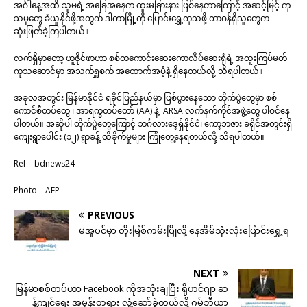
အင်္ဂါနေ့အထိ သူမရဲ့ အခြေအနေက ထူးမခြားနား ဖြစ်နေတာကြောင့် အဆင့်မြင့် ကု
သမှုတွေ ခံယူနိုင်ဖို့အတွက် ဒါကာမြို့ကို ပြောင်းရွှေ့ကုသဖို့ တာဝန်ရှိသူတွေက
ဆုံးဖြတ်ခဲ့ကြပါတယ်။
လက်ရှိမှာတော့ ဟူဇိုင်ဖာဟာ စစ်တကောင်းဆေးကောလိပ်ဆေးရုံရဲ့ အထူးကြပ်မတ်
ကုသဆောင်မှာ အသက်ရှူစက် အထောက်အပံ့နဲ့ ရှိနေတယ်လို့ သိရပါတယ်။
အခုလအတွင်း မြန်မာနိုင်ငံ ရခိုင်ပြည်နယ်မှာ ဖြစ်ပွားနေသော တိုက်ပွဲတွေမှာ စစ်
ကောင်စီတပ်တွေ ၊ အာရက္ခတပ်တော် (AA) နဲ့ ARSA လက်နက်ကိုင်အဖွဲ့တွေ ပါဝင်နေ
ပါတယ်။ အဆိုပါ တိုက်ပွဲတွေကြောင့် ဘင်္ဂလားဒေ့ရှ်နိုင်ငံ၊ ကော့ဘဇား ခရိုင်အတွင်းရှိ
ကျေးရွာပေါင်း (၁၂) ရွာခန့် ထိခိုက်မှုများ ကြုံတွေ့နေရတယ်လို့ သိရပါတယ်။
Ref – bdnews24
Photo – AFP
PREVIOUS
မအူပင်မှာ တိုးမြစ်ကမ်းပြိုလို့ နေအိမ်သုံးလုံးပြောင်းရွှေ့ရ
NEXT
မြန်မာစစ်တပ်ဟာ Facebook ကိုအသုံးချပြီး ရိုဟင်ဂျာ ဆ
န့်ကျင်ရေး အမုန်းတရား လှုံ့ဆော်ခဲ့တယ်လို့ ဂမ်ဘီယာ