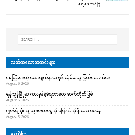
ရှေ့နေ တင်ပြ
လတ်တလောသတင်းများ
ရေကြီးနေတဲ့ လေးမျက်နှာမှာ ဖုန်းလိုင်းတွေ ပြတ်တောက်နေ
August 6, 2026
ရန်ကုန်မြို့မှာ ကားမှန်ခွဲခံရတာတွေ ဆက်တိုက်ဖြစ်
August 5, 2026
ဂျပန်ရဲ့ ဒုံးကျည်စမ်းသပ်မှုကို မြောက်ကိုရီးယား ဝေဖန်
August 5, 2026
ကြော်ငြာ