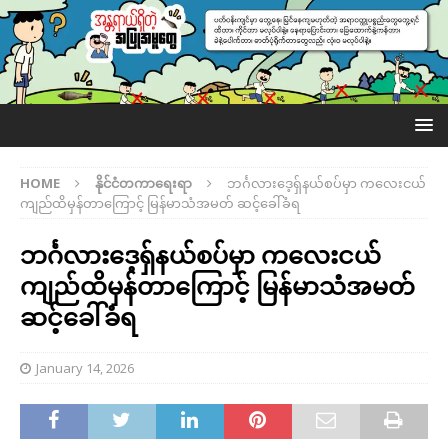
HOME
နိုင်ငံတကာရေးရာ
ဘင်္ဂလားဒေ့ရှ်နယ်စပ်မှာ ကလေးငယ်
ကျည်ထိမှန်တာကြောင့် မြန်မာသံအမတ် ဆင့်ခေါ်ခံရ
ဘင်္ဂလားဒေ့ရှ်နယ်စပ်မှာ ကလေးငယ်
ကျည်ထိမှန်တာကြောင့် မြန်မာသံအမတ်
ဆင့်ခေါ်ခံရ
January 14, 2026