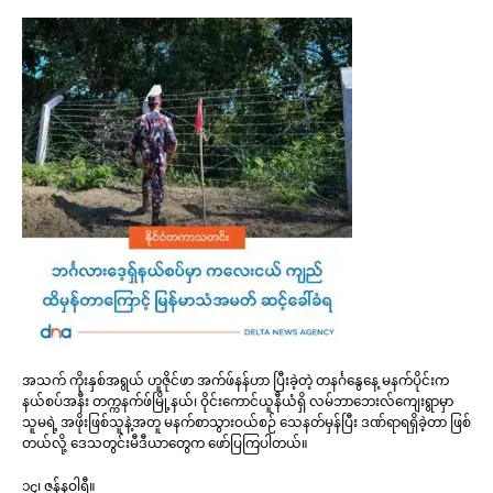
အသက် ကိုးနှစ်အရွယ် ဟူဇိုင်ဖာ အက်ဖ်နန်ဟာ ပြီးခဲ့တဲ့ တနင်္ဂနွေနေ့ မနက်ပိုင်းက
နယ်စပ်အနီး တက္ကနက်ဖ်မြို့နယ်၊ ဝိုင်းကောင်ယူနီယံရှိ လမ်ဘာဘေးလ်ကျေးရွာမှာ
သူမရဲ့ အဖိုးဖြစ်သူနဲ့အတူ မနက်စာသွားဝယ်စဉ် သေနတ်မှန်ပြီး ဒဏ်ရာရရှိခဲ့တာ ဖြစ်
တယ်လို့ ဒေသတွင်းမီဒီယာတွေက ဖော်ပြကြပါတယ်။
၁၄၊ ဇန်နဝါရီ။