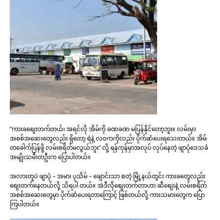
“ကားခစျေးတက်တယ်၊ အရင်လို အိမ်ကို ခဏခဏ မပြန်နိုင်တော့ဘူး။ လမ်းမှာ
အစစ်အဆေးတွေလည်း ရှိတော့ ရဲနဲ့ လ၀ကကိုလည်း ပိုက်ဆံပေးရသေးတယ်။ အိမ်
တခေါက်ပြန်ဖို့ လမ်းစရိတ်မလွယ်ဘူး” လို့ ရန်ကုန်မှာအလုပ် လုပ်နေတဲ့ ဖျာပုံဒေသခံ
အမျိုးသမီးတဦးက ပြောပါတယ်။
အလားတူပဲ ဖျာပုံ – အမာ၊ ပုသိမ် – ချောင်းသာ စတဲ့ မြို့နယ်တွင်း ကားခတွေလည်း
စျေးတက်နေတယ်လို့ သိရပါ တယ်။ အဲဒီလိုစျေးတက်တာဟာ ဆီစျေးနဲ့ လမ်းစရိတ်
အစစ်အဆေးတွေမှာ ပိုက်ဆံပေးရတာကြောင့် ဖြစ်တယ်လို့ ကားသမားတွေက ပြော
ကြပါတယ်။