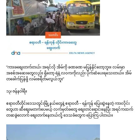
“ကားခစျေးတက်တယ်၊ အရင်လို အိမ်ကို ခဏခဏ မပြန်နိုင်တော့ဘူး။ လမ်းမှာ
အစစ်အဆေးတွေလည်း ရှိတော့ ရဲနဲ့ လ၀ကကိုလည်း ပိုက်ဆံပေးရသေးတယ်။ အိမ်
တခေါက်ပြန်ဖို့ လမ်းစရိတ်မလွယ်ဘူး”
၁၃၊ ဇန်နဝါရီ။
ဧရာ၀တီတိုင်းဒေသတွင်းမြို့နယ်တွေနဲ့ ဧရာ၀တီ – ရန်ကုန် ပြေးဆွဲနေတဲ့ ကားလိုင်း
တွေဟာ ဆီစျေးမတက်ပေမယ့် လက်မှတ်ခတွေ စျေးတင်ရောင်းနေပြီး အရင်ကထက်
တဆခွဲလောက် စျေးတက်နေတယ်လို့ ဒေသခံတွေက ပြောကြ ပါတယ်။