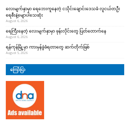
လေးမျက်နှာမှာ ရေဘေးကူနေတဲ့ ငသိုင်းချောင်းဒေသခံ လူငယ်တဦး
ရေစီးနဲ့မျောပါသေဆုံး
August 6, 2026
ရေကြီးနေတဲ့ လေးမျက်နှာမှာ ဖုန်းလိုင်းတွေ ပြတ်တောက်နေ
August 6, 2026
ရန်ကုန်မြို့မှာ ကားမှန်ခွဲခံရတာတွေ ဆက်တိုက်ဖြစ်
August 5, 2026
ကြော်ငြာ