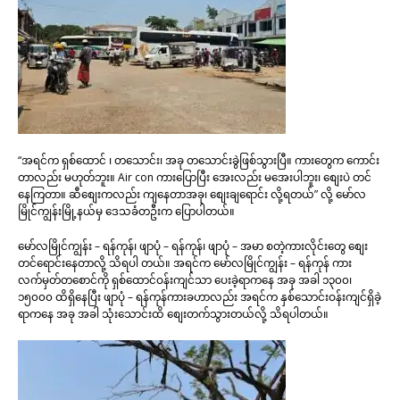
“အရင်က ရှစ်ထောင် ၊ တသောင်း၊ အခု တသောင်းခွဲဖြစ်သွားပြီ။ ကားတွေက ကောင်း
တာလည်း မဟုတ်ဘူး။ Air con ကားပြောပြီး အေးလည်း မအေးပါဘူး၊ စျေးပဲ တင်
နေကြတာ။ ဆီစျေးကလည်း ကျနေတာအခု၊ စျေးချရောင်း လို့ရတယ်” လို့ မော်လ
မြိုင်ကျွန်းမြို့နယ်မှ ဒေသခံတဦးက ပြောပါတယ်။
မော်လမြိုင်ကျွန်း – ရန်ကုန်၊ ဖျာပုံ – ရန်ကုန်၊ ဖျာပုံ – အမာ စတဲ့ကားလိုင်းတွေ စျေး
တင်ရောင်းနေတာလို့ သိရပါ တယ်။ အရင်က မော်လမြိုင်ကျွန်း – ရန်ကုန် ကား
လက်မှတ်တစောင်ကို ရှစ်ထောင်ဝန်းကျင်သာ ပေးခဲ့ရာကနေ အခု အခါ ၁၃၀၀၊
၁၅၀၀၀ ထိရှိနေပြီး ဖျာပုံ – ရန်ကုန်ကားခဟာလည်း အရင်က နှစ်သောင်းဝန်းကျင်ရှိခဲ့
ရာကနေ အခု အခါ သုံးသောင်းထိ စျေးတက်သွားတယ်လို့ သိရပါတယ်။