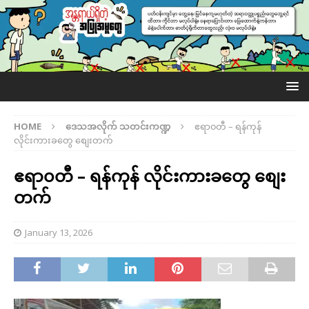
HOME
ဒေသအလိုက် သတင်းကဏ္ဍ
ဧရာ၀တီ – ရန်ကုန်
လိုင်းကားခတွေ စျေးတက်
ဧရာ၀တီ – ရန်ကုန် လိုင်းကားခတွေ စျေး
တက်
January 13, 2026