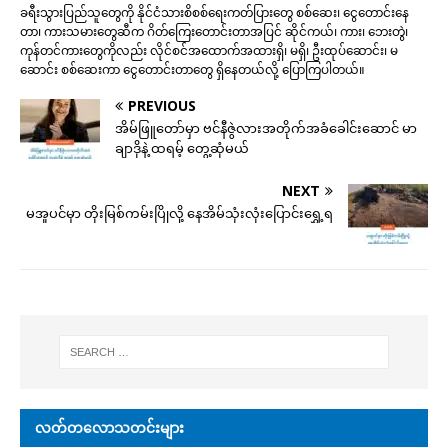
ခရီးသွားပြည်သူတွေကို နိုင်ငံသားစိစစ်ရေးကတ်ပြားတွေ စစ်ဆေး၊ ငွေတောင်းနေ
တာ၊ ကားသမားတွေဆီက ဂိတ်ကြေးတောင်းတာအပြင် ဆိုင်ကယ်၊ ကား၊ ဘေးတွဲ၊
ကုန်တင်ကားတွေကိုလည်း လိုင်စင်အထောက်အထားရှိ၊ မရှိ၊ ဦးထုပ်ဆောင်း၊ မ
ဆောင်း စစ်ဆေးကာ ငွေတောင်းတာတွေ ရှိနေတယ်လို့ ပြောကြပါတယ်။
PREVIOUS
အိမ်ဖြူတော်မှာ ဗင်နီဇွဲလားအတိုက်အခံခေါင်းဆောင် မာ
ချာဒိုနဲ့ ထရမ့် တွေ့ဆုံမယ်
NEXT
မအူပင်မှာ တိုးမြစ်ကမ်းပြိုလို့ နေအိမ်သုံးလုံးပြောင်းရွှေ့ရ
လတ်တလောသတင်းများ