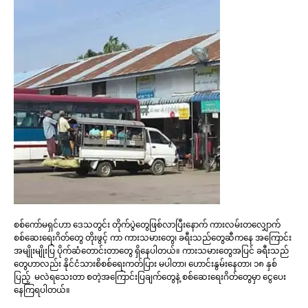
စစ်ကော်မရှင်ဟာ ဒေသတွင်း တိုက်ပွဲတွေဖြစ်လာပြီးနောက် ကားလမ်းတလျှောက်
စစ်ဆေးရေးဂိတ်တွေ တိုးဖွင့် ကာ ကားသမားတွေ၊ ခရီးသည်တွေဆီကနေ အကြောင်း
အမျိုးမျိုးပြ ပိုက်ဆံတောင်းတာတွေ ရှိနေပါတယ်။ ကားသမားတွေအပြင် ခရီးသည်
တွေဟာလည်း နိုင်ငံသားစိစစ်ရေးကတ်ပြား မပါတာ၊ ဟောင်းနွမ်းနေတာ၊ ၁၈ နှစ်
ပြည့် မလဲရသေးတာ စတဲ့အကြောင်းပြချက်တွေနဲ့ စစ်ဆေးရေးဂိတ်တွေမှာ ငွေပေး
နေကြရပါတယ်။