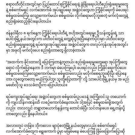
ဧရာ၀တီတိုင်းအတွင်းမှာ ပြည်ထောင်စုကြံ့ခိုင်ရေးနဲ့ ဖွံဖြိုးရေးပါတီစည်းရုံးရေးမှူးတွေ
နဲ့ စစ်ကော်မရှင် လက်အောက်ခံ အုပ်ချုပ်ရေး အဖွဲ့ဝင်တွေဟာ ကြံ့ခိုင်ရေးကို မဲပေးရင်
စစ်မှုထမ်းကြေး လျော့ကောက်မယ်၊ စစ်မှုထမ်း လိုက်စရာမလိုဘူးစတဲ့ မက်လုံးတွေနဲ့
စည်းရုံးမဲထည့်ခိုင်းနေပါတယ်။
ဇန်နဝါရီလ ၈ ရက်နေ့က ကြံ့ခိုင်ရေးပါတီရဲ့ ဗဟိုအတွင်းရေးမှူး ဦသန်းထွန်းရဲ့ သာ
ပေါင်းမြို့နယ်အတွင်းက ပါတီဝင်တွေနဲ့ တွေ့ဆုံပွဲအပြီးနောက်ပိုင်းမှာ ပါတီဝင်တွေ၊
စည်းရုံးရေးမှူးတွေနဲ့ ရပ်ကျေးအုပ်ချုပ်ရေး အဖွဲ့ဝင်တွေက တလုပ်ကုန်းအုပ်စုအတွင်း
မှာ အခုလို မက်လုံးပေး စည်းရုံးတာတွေ ရှိလာခဲ့တာပါ။
“အထက်က ခိုင်းထားလို့ ပြောကြတာနဲ့တူတယ်၊ စည်းရုံးရေးမှူးတွေရော အုပ်ကြီးတွေ
ရောပဲ လိုက်ပြောနေတာ ဒီ ဘက်မှာ မဲပေးကြပေ့ါ၊ ပေးရင်လည်း ကြံ့ခိုင်ရေးကိုပဲပေး၊
စစ်မှုထမ်းကြေးလျော့ကောက်မယ်၊ စစ်မှုထမ်းလည်း မလိုက်စေရဘူးဆိုပြီး ပြောနေ
တာ၊ လူတွေကတော့ မယုံကြပါဘူး သူတို့ပြောတာကို” လို့ သာပေါင်းမြို့နယ်မှ အ မည်
မဖော်လိုသူ ဒေသခံတဦးက ပြောပါတယ်။
ရပ်ကျေးအုပ်ချုပ်ရေး အဖွဲ့ဝင်တွေဟာ စစ်မှုထမ်းဥပဒေနဲ့ အကြုံးဝင်သူ တယောက်
ကို ကျပ်သိန်းဂဏန်းထိ လစဉ်ကောက်ခံနေတာပါ။ ဒါ့အပြင် စစ်မှုထမ်းဖို့အတွက်
လည်း တလလျှင် တရွာတယောက်နှုန်းကျ တောင်းခံပြီး သင်တန်းပေး၊ ရှေ့တန်းပို့
တာတွေလည်း ရှိနေပါတယ်။
အလားတူပဲ တခြား ဘိုကလေး၊ ဖျာပုံစတဲ့မြို့နယ်တွေမှာလည်း စစ်ကော်မရှင်
လက်အောက်ခံတွေက ရွေးကောက် ပွဲမှာ မဖြစ်မနေ မဲပေးကြဖို့ ခြိမ်းခြောက်ပြောဆို