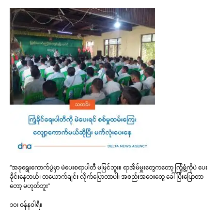
“အခုရွေးကောက်ပွဲမှာ မဲပေးစရာပါတီ မမြင်ဘူး။ ရာအိမ်မှူးတွေကတော့ ကြံ့ဖွံ့ကိုပဲ ပေး
ခိုင်းနေတယ်၊ တယောက်ချင်း လိုက်ပြောတာပါ၊ အစည်းအဝေးတွေ ခေါ်ပြီးပြောတာ
တော့ မဟုတ်ဘူး”
၁၀၊ ဇန်နဝါရီ။