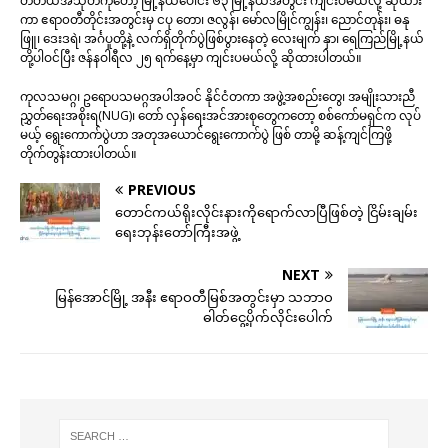
တတိယအသုတ်ကိုတော့ မြို့နယ်ပေါင်း ၆၃ မြို့နယ်အတွင်း ကျင်းပမယ်လို့ ဆိုထား
ကာ ဧရာ၀တီတိုင်းအတွင်းမှ ငပု တော၊ ဇလွန်၊ မော်လမြိုင်ကျွန်း၊ ညောင်တုန်း၊ ဓနု
ဖြူ၊ ဒေးဒရဲ၊ အင်္ဂပူတို့နဲ့ လက်ရှိတိုက်ပွဲဖြစ်ပွားနေတဲ့ လေးမျက် နှာ၊ ရေကြည်မြို့နယ်
တို့ပါဝင်ပြီး ဇန်နဝါရီလ ၂၅ ရက်နေ့မှာ ကျင်းပမယ်လို့ ဆိုထားပါတယ်။
ကုလသမဂ္ဂ၊ ဥရောပသမဂ္ဂအပါအဝင် နိုင်ငံတကာ အဖွဲ့အစည်းတွေ၊ အမျိုးသားညီ
ညွှတ်ရေးအစိုးရ(NUG)၊ တော် လှန်ရေးအင်အားစုတွေကတော့ စစ်ကော်မရှင်က လုပ်
မယ့် ရွေးကောက်ပွဲဟာ အတုအယောင်ရွေးကောက်ပွဲ ဖြစ် တာမို့ ဆန့်ကျင်ကြဖို့
တိုက်တွန်းထားပါတယ်။
PREVIOUS
တောင်ကယ်ရိုးလိုင်းနားကိုရောက်လာပြီဖြစ်တဲ့ ငြိမ်းချမ်း
ရေးဘုန်းတော်ကြီးအဖွဲ့
NEXT
မြန်အောင်မြို့ အနီး ဧရာဝတီမြစ်အတွင်းမှာ သဘာဝ
ဓါတ်ငွေ့ပိုက်လိုင်းပေါက်