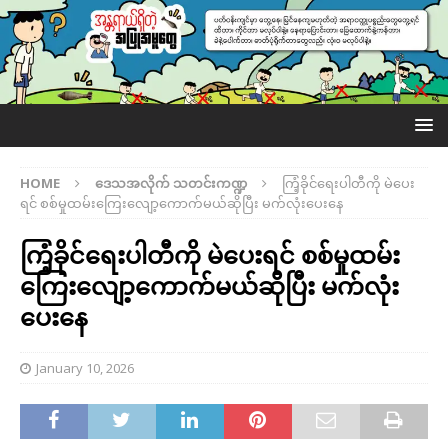
HOME
ဒေသအလိုက် သတင်းကဏ္ဍ
ကြံ့ခိုင်ရေးပါတီကို မဲပေး
ရင် စစ်မှုထမ်းကြေးလျော့ကောက်မယ်ဆိုပြီး မက်လုံးပေးနေ
ကြံ့ခိုင်ရေးပါတီကို မဲပေးရင် စစ်မှုထမ်း
ကြေးလျော့ကောက်မယ်ဆိုပြီး မက်လုံး
ပေးနေ
January 10, 2026