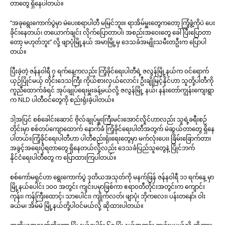
တာတွေ ရှိနေပါတယ်။
“အခုရွေးကောက်ပွဲမှာ မဲပေးစရာပါတီ မမြင်ဘူး။ ရာအိမ်မှူးတွေကတော့ ကြံ့ဖွံ့ကိုပဲ ပေး
ခိုင်းနေတယ်၊ တယောက်ချင်း လိုက်ပြောတာပါ၊ အစည်းအဝေးတွေ ခေါ်ပြီးပြောတာ
တော့ မဟုတ်ဘူး” လို့ ဖျာပုံမြို့နယ် အမာမြို့မှ ဒေသခံအမျိုးသမီးတဦးက ပြောပါ
တယ်။
ပြီးခဲ့တဲ့ ဇန်နဝါရီ ၇ ရက်နေ့ကလည်း ကြံ့ခိုင်ရေးပါတီရဲ့ ဇလွန်မြို့နယ်က ဝင်ရောက်
ယှဉ်ပြိုင်မယ့် တိုင်းဒေသကြီး ကိုယ်စားလှယ်လောင်း ဦးချိုမြင့်နိုင်ဟာ သူတို့ပါတီကို
ကူညီထောက်ခံရင် အုပ်ချုပ်ရေးမှူးခန့်မယ်လို့ ဇလွန်မြို့ နယ်၊ နန်းတော်ကျွန်းကျေးရွာ
က NLD ပါတီဝင်တွေကို စည်းရုံးခဲ့ပါတယ်။
ဒါ့အပြင် စစ်ခေါင်းဆောင် ဗိုလ်ချုပ်မှူးကြီးမင်းအောင်လှိုင်ဟာလည်း သူရဲ့ခရီးစဉ်
တိုင်းမှာ စစ်တပ်ကျောထောက် နောက်ခံ ကြံ့ခိုင်ရေးပါတီအတွက် မဲဆွယ်တာတွေ ရှိနေ
ပါတယ်။ကြံ့ခိုင်ရေးပါတီဟာ ပါတီစည်းရုံးရေးတွေမှာ မက်လုံးပေး၊ ခြိမ်းခြောက်တာ၊
အခွင့်အရေးပိုရတာတွေ ရှိနေတယ်လို့လည်း ဒေသခံပြည်သူတွေနဲ့ ပြိုင်ဘက်
နိုင်ငံရေးပါတီတွေ က ပြောထားကြပါတယ်။
စစ်ကော်မရှင်ဟာ ရွေးကောက်ပွဲ ဒုတိယအသုတ်ကို မနက်ဖြန် ဇန်နဝါရီ ၁၁ ရက်နေ့ မှာ
မြို့နယ်ပေါင်း ၁၀၀ အတွင်း ကျင်းပမှာဖြစ်ကာ ဧရာ၀တီတိုင်းအတွင်းက ကျောင်း
ကုန်း၊ ကန်ကြီးထောင့်၊ သာပေါင်း၊ ကျိုက်လတ်၊ ဖျာပုံ၊ ဘိုကလေး၊ ပန်းတနော်၊ ဝါး
ခယ်မ၊ အိမ်မဲ မြို့နယ်တို့ပါဝင်မယ်လို့ ဆိုထားပါတယ်။