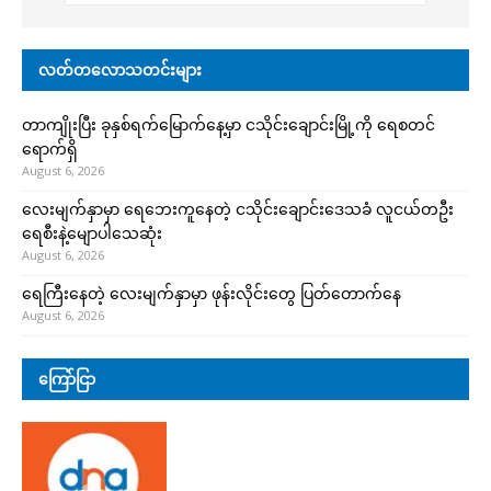
လတ်တလောသတင်းများ
တာကျိုးပြီး ခုနှစ်ရက်မြောက်နေ့မှာ ငသိုင်းချောင်းမြို့ကို ရေစတင်
ရောက်ရှိ
August 6, 2026
လေးမျက်နှာမှာ ရေဘေးကူနေတဲ့ ငသိုင်းချောင်းဒေသခံ လူငယ်တဦး
ရေစီးနဲ့မျောပါသေဆုံး
August 6, 2026
ရေကြီးနေတဲ့ လေးမျက်နှာမှာ ဖုန်းလိုင်းတွေ ပြတ်တောက်နေ
August 6, 2026
ကြော်ငြာ