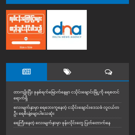
တာကျိုးပြီး ခုနှစ်ရက်မြောက်နေ့မှာ ငသိုင်းချောင်းမြို့ကို ရေစတင်
ရောက်ရှိ
လေးမျက်နှာမှာ ရေဘေးကူနေတဲ့ ငသိုင်းချောင်းဒေသခံ လူငယ်တ
ဦး ရေစီးနဲ့မျောပါသေဆုံး
ရေကြီးနေတဲ့ လေးမျက်နှာမှာ ဖုန်းလိုင်းတွေ ပြတ်တောက်နေ