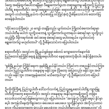
အာဏာသိမ်းစစ်တပ်ရဲ့ စိတ်တိုင်းကျ ပြုလုပ်ခဲ့တဲ့ ရွေးကောက်ပွဲ ပထမအသုတ် ရလာ
ဒ်တွေ အဖြေထွက်ပေါ်လာချိန်မှာ ဒီရွေးကောက်ပွဲဟာ တရားမျှတမှု မရှိဘူးလို့ ပြည်သူ့
ပါတီရဲ့ ဧရာဝတီတိုင်း အတွင်းရေးမှူးလည်းဖြစ် ၊ ဧရာဝတီတိုင်းဒေသကြီး လွှတ်တော်
အတွက် ဟင်္သာတမြို့နယ်က ကိုယ်စားပြု ဝင်ပြိုင်ခဲ့တဲ့ ဦးစိန်သောင်းက ထောက်ပြ
ဝေဖန်ခဲ့ပါတယ်။
“တိုင်းဒေသကြီးမဲပုံး ၂၀ ကျော် တချိန်တည်း ပျက်တယ်။ ကြိုတင်မဲကောက်ရာမှာ
ဘယ်ပါတီမှ မပါဘဲ သူတို့သဘောနဲ့ သူတို့ကောက်ယူတာရယ်၊ မဲစာရင်းမှာ သူတို့လူပဲ
ထည့်ပြီး ဒီမိုကရက်တစ် အင်အားစု မဲစာရင်းတွေ မပါတာရယ်။ လွတ်လပ်တဲ့
ရွေးကောက်ပွဲ မဟုတ်တာပါ” လို့ ဦးစိန်သောင်းက ပြောပါတယ်။
ဧရာ၀တီတိုင်း အတွင်းက မြို့နယ်ရှစ်ခုမှာ စစ်တပ် ကျောထောက်နောက်ခံ
ပြည်ထောင်စုကြံ့ခိုင်ရေးနဲ့ ဖွံ့ဖြိုးရေးပါတီကပဲ နေရာအားလုံးနီးပါး အနိုင်ရှိခဲ့တာပါ။
“ရှစ်မြို့နယ်မှာ ကြံ့ခိုင်ရေးက ခုနစ်မြို့နယ်နိုင်တယ်။ ကြံခင်းက တစညနိုင်တယ်ကြား
တယ်။ ပြည်သူ့ပါတီက တနေရာမှ မနိုင်ဘူး။ ပြီးတော့ အပြာလည်း မနိုင်ဘူး၊ အဝါ
လည်း မနိုင်ဘူး၊ ဘာတွေမှန်းတောင် မသိတော့ပါဘူး” လို့ ဦးစိန်သောင်းက ပြောပါ
တယ်။
ဦးကိုကိုကြီးရဲ့ ပြည်သူ့ပါတီ၊ ဒေါ်သက်သက်ရဲ့ ပြည်သူ့ရှေ့ဆောင်ပါတီနဲ့ ကျားဖြူ
ပါတီတို့ကတော့ ဧရာ၀တီတိုင်း အတွင်း တနေရာမှ အနိုင်ရတာမရှိဘူးလို့ တခြား
ဒေသခံသတင်းရင်းမြစ်တွေကလည်း ပြောပါတယ်။ “အကုန်လုံး ကြံ့ခိုင်ရေးပဲ နိုင်မှာ
ပေ့ါ၊ အကုန်သိနေတဲ့ကိစ္စပဲလေ၊ မဲပေးပေး၊ မပေးပေး သူတို့နိုင်မှာပဲ၊ အဲလိုလုပ်တာပဲ
လေ။ ကိုယ်တွေကတော့ မဲလည်း မပေးခဲ့ဘူး၊ ဘယ်ပါတီမှလည်း အားမပေးဘူး” လို့