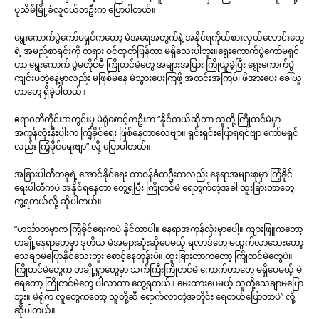
ပုသိမ်မြို့ခံလူငယ်တဦးက ပြောပါတယ်။
ရွေးကောက်ပွဲကော်မရှင်ကတော့ မဲအရေအတွက်နဲ့ အနိုင်ရကိုယ်စားလှယ်လောင်းတွေ
ရဲ့ အမည်စာရင်းကို တရား ဝင်ထုတ်ပြန်တာ မရှိသေးပါဘူး။ရွေးကောက်ပွဲကော်မရှင်
ဟာ ရွေးကောက် ပွဲမတိုင်မီ ကြိုတင်မဲတွေ အများအပြား ကြိုယူခဲ့ပြီး ရွေးကောက်ပွဲ
ကျင်းပတဲ့နေ့မှာလည်း မဖြစ်မနေ မဲသွားပေးကြဖို့ အတင်းအကြပ်၊ ဖိအားပေး ခေါ်ယူ
တာတွေ ရှိခဲ့ပါတယ်။
ဧရာ၀တီတိုင်းအတွင်းမှ မဲရုံစောင့်တဦးက “နိုင်တယ်ဆိုတာ သူတို့ ကြိုတင်မဲမှာ
အကုန်လုံးနီးပါးက ကြံ့ခိုင်ရေး ဖြစ်နေတာလေဗျာ။ ရှင်းရှင်းပြောရရင်ဗျာ ကော်မရှင်
လည်း ကြံ့ခိုင်ရေးဗျာ” လို့ ပြောပါတယ်။
အခြားပါတီတခုရဲ့ အောင်နိုင်ရေး တာဝန်ခံတဦးကလည်း နေရာအများစုမှာ ကြံ့ခိုင်
ရေးပါတီကပဲ အနိုင်ရနေတာ တွေ့ရပြီး ကြိုတင်မဲ ရေတွက်တဲ့အခါ ထူးခြားတာတွေ
တွ့ရတယ်လို့ ဆိုပါတယ်။
“ဟင်္သာတမှာက ကြံ့ခိုင်ရေးကပဲ နိုင်တာပါ။ နေရာအကုန်လုံးမှာပေါ့။ ကျားဖြူကတော့
တချို့နေရာတွေမှာ ဒုတိယ မဲအများဆုံးဆိုပေမယ့် ရလာဒ်တွေ မထွက်လာသေးတော့
သေချာမပြောနိုင်သေးဘူး စောင့်နေတုန်းပဲ။ ထူးခြားတာကတော့ ကြိုတင်မဲတွေပဲ။
ကြိုတင်မဲတွေက တချို့ရွာတွေမှာ သက်ကြီးကြိုတင်မဲ ကောက်တာတွေ မရှိပေမယ့် မဲ
ရေတော့ ကြိုတင်မဲတွေ ပါလာတာ တွေ့ရတယ်။ မေးထားပေမယ့် သူတို့သေချာမပြော
ဘူး။ မဲရုံက လူတွေကတော့ သူတို့ဆီ ရောက်လာတဲ့အတိုင်း ရေတယ်ပြောတာပဲ” လို့
ဆိုပါတယ်။