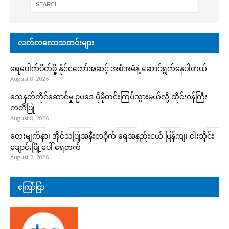
လတ်တလောသတင်းများ
ရေပေါက်ပိတ်ဖို့ နိုင်ငံတော်အဆင့် အစီအမံနဲ့ ဆောင်ရွက်နေပါတယ်
August 8, 2026
သေနတ်ကိုင်ဆောင်မှု ဥပဒေ ပိုမိုတင်းကြပ်သွားမယ်လို့ ထိုင်းဝန်ကြီး
ကတိပြု
August 8, 2026
လေးမျက်နှာ၊ အိုင်သပြုအနီးတဝိုက် ရေအနည်းငယ် ပြန်ကျ၊ ငါးသိုင်း
ချောင်းမြို့ပေါ် ရေတက်
August 7, 2026
ကြော်ငြာ