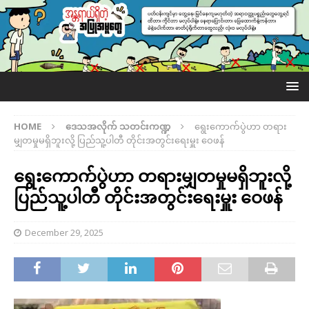
HOME
ဒေသအလိုက် သတင်းကဏ္ဍ
ရွေးကောက်ပွဲဟာ တရား
မျှတမှုမရှိဘူးလို့ ပြည်သူ့ပါတီ တိုင်းအတွင်းရေးမှူး ဝေဖန်
ရွေးကောက်ပွဲဟာ တရားမျှတမှုမရှိဘူးလို့
ပြည်သူ့ပါတီ တိုင်းအတွင်းရေးမှူး ဝေဖန်
December 29, 2025