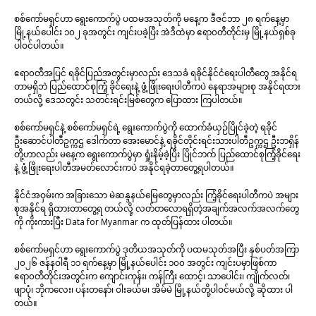
စစ်ကော်မရှင်ဟာ ရွေးကောက်ပွဲ ပထမအသုတ်ကို မနေ့က ဒီဇင်ဘာ ၂၈ ရက်နေ့မှာ
မြို့နယ်ပေါင်း ၁၀၂ ခုအတွင်း ကျင်းပခဲ့ပြီး အဲဒီထဲမှာ ဧရာ၀တီတိုင်းမှ မြို့နယ်ရှစ်ခု
ပါဝင်ပါတယ်။
ဧရာ၀တီအပြင် ရခိုင်ပြည်အတွင်းမှာလည်း ဒေသခံ ရခိုင်နိုင်ငံရေးပါတီတွေ အနိုင်ရ
တာမရှိဘဲ ပြည်ထောင်စုကြံ့ ခိုင်ရေးနဲ့ ဖွံ့ဖြိုးရေးပါတီကပဲ နေရာအများစု အနိုင်ရထား
တယ်လို့ ဒေသတွင်း သတင်းရင်းမြစ်တွေက ပြောထား ကြပါတယ်။
စစ်ကော်မရှင်နဲ့ စစ်ကော်မရှင်ရဲ့ ရွေးကောက်ပွဲကို ထောက်ခံယှဉ်ပြိုင်ခဲ့တဲ့ ရခိုင်
ဦးဆောင်ပါတီဥက္ကဌ ဒေါက်တာ အေးမောင်နဲ့ ရခိုင်တိုင်းရင်းသားပါတီဥက္ကဌ ဦးဘရှိန်
တို့ဟာလည်း မနေ့က ရွေးကောက်ပွဲမှာ ရှုံးနိမ့်ခဲ့ပြီး​ ပြိုင်ဘက် ပြည်ထောင်စုကြံ့ခိုင်ရေး
နဲ့ ဖွံ့ဖြိုးရေးပါတီအမတ်လောင်းကပဲ အနိုင်ရခဲ့တာတွေ့ရပါတယ်။
နိုင်ငံအဝှမ်းက အခြားသော မဲဆန္ဒနယ်မြေတွေမှာလည်း ကြံ့ခိုင်ရေးပါတီကပဲ အများ
စုအနိုင်ရ ရှိထားတာတွေ့ရ တယ်လို့ လတ်တလောရရှိတဲ့အချက်အလက်အလက်တွေ
ကို ကိုးကားပြီး Data for Myanmar က ထုတ်ပြန်ထား ပါတယ်။
စစ်ကော်မရှင်ဟာ ရွေးကောက်ပွဲ ဒုတိယအသုတ်ကို ပထမသုတ်အပြီး နှစ်ပတ်အကြာ
၂၀၂၆ ဇန်နဝါရီ ၁၁ ရက်နေ့မှာ မြို့နယ်ပေါင်း ၁၀၀ အတွင်း ကျင်းပမှာဖြစ်ကာ
ဧရာ၀တီတိုင်းအတွင်းက ကျောင်းကုန်း၊ ကန်ကြီး ထောင့်၊ သာပေါင်း၊ ကျိုက်လတ်၊
ဖျာပုံ၊ ဘိုကလေး၊ ပန်းတနော်၊ ဝါးခယ်မ၊ အိမ်မဲ မြို့နယ်တို့ပါဝင်မယ်လို့ ဆိုထား ပါ
တယ်။