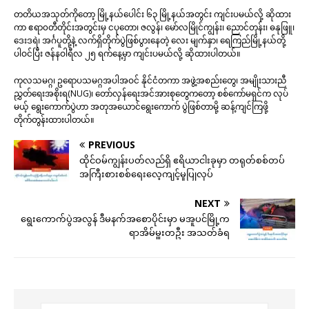
တတိယအသုတ်ကိုတော့ မြို့နယ်ပေါင်း ၆၃ မြို့နယ်အတွင်း ကျင်းပမယ်လို့ ဆိုထား
ကာ ဧရာ၀တီတိုင်းအတွင်းမှ ငပုတော၊ ဇလွန်၊ မော်လမြိုင်ကျွန်း၊ ညောင်တုန်း၊ ဓနုဖြူ၊
ဒေးဒရဲ၊ အင်္ဂပူတို့နဲ့ လက်ရှိတိုက်ပွဲဖြစ်ပွားနေတဲ့ လေး မျက်နှာ၊ ရေကြည်မြို့နယ်တို့
ပါဝင်ပြီး ဇန်နဝါရီလ ၂၅ ရက်နေ့မှာ ကျင်းပမယ်လို့ ဆိုထားပါတယ်။
ကုလသမဂ္ဂ၊ ဥရောပသမဂ္ဂအပါအဝင် နိုင်ငံတကာ အဖွဲ့အစည်းတွေ၊ အမျိုးသားညီ
ညွှတ်ရေးအစိုးရ(NUG)၊ တော်လှန်ရေးအင်အားစုတွေကတော့ စစ်ကော်မရှင်က လုပ်
မယ့် ရွေးကောက်ပွဲဟာ အတုအယောင်ရွေးကောက် ပွဲဖြစ်တာမို့ ဆန့်ကျင်ကြဖို့
တိုက်တွန်းထားပါတယ်။
PREVIOUS
ထိုင်ဝမ်ကျွန်းပတ်လည်ရှိ ဧရိယာငါးခုမှာ တရုတ်စစ်တပ်
အကြီးစားစစ်ရေးလေ့ကျင့်မှုပြုလုပ်
NEXT
ရွေးကောက်ပွဲအလွန် ဒီမနက်အစောပိုင်းမှာ မအူပင်မြို့က
ရာအိမ်မှူးတဦး အသတ်ခံရ