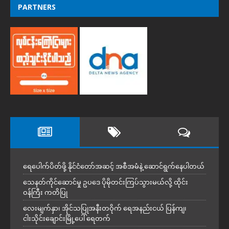
PARTNERS
ရေပေါက်ပိတ်ဖို့ နိုင်ငံတော်အဆင့် အစီအမံနဲ့ ဆောင်ရွက်နေပါတယ်
သေနတ်ကိုင်ဆောင်မှု ဥပဒေ ပိုမိုတင်းကြပ်သွားမယ်လို့ ထိုင်း
ဝန်ကြီး ကတိပြု
လေးမျက်နှာ၊ အိုင်သပြုအနီးတဝိုက် ရေအနည်းငယ် ပြန်ကျ၊
ငါးသိုင်းချောင်းမြို့ပေါ် ရေတက်