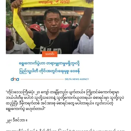
“တိုင်းဒေသကြီးမဲပုံး ၂၀ ကျော် တချိန်တည်း ပျက်တယ်။ ကြိုတင်မဲကောက်ရာမှာ
ဘယ်ပါတီမှ မပါဘဲ သူတို့သဘောနဲ့ သူတို့ကောက်ယူတာရယ်၊ မဲစာရင်းမှာ သူတို့လူပဲ
ထည့်ပြီး ဒီမိုကရက်တစ် အင်အားစု မဲစာရင်းတွေ မပါတာရယ်။ လွတ်လပ်တဲ့
ရွေးကောက်ပွဲ မဟုတ်တာပါ”
၂၉၊ ဒီဇင်ဘာ ။