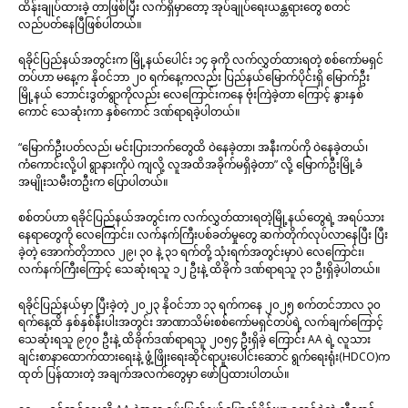
ထိန်းချုပ်ထားခဲ့ တာဖြစ်ပြီး လက်ရှိမှာတော့ အုပ်ချုပ်ရေးယန္တရားတွေ စတင်
လည်ပတ်နေပြီဖြစ်ပါတယ်။
ရခိုင်ပြည်နယ်အတွင်းက မြို့နယ်ပေါင်း ၁၄ ခုကို လက်လွှတ်ထားရတဲ့ စစ်ကော်မရှင်
တပ်ဟာ မနေ့က နိုဝင်ဘာ ၂၀ ရက်နေ့ကလည်း ပြည်နယ်မြောက်ပိုင်းရှိ မြောက်ဦး
မြို့နယ် ဘောင်းဒွတ်ရွာကိုလည်း လေကြောင်းကနေ ဗုံးကြဲခဲ့တာ ကြောင့် နွားနှစ်
ကောင် သေဆုံးကာ နှစ်ကောင် ဒဏ်ရာရခဲ့ပါတယ်။
“မြောက်ဦးပတ်လည်၊ မင်းပြားဘက်တွေထိ ဝဲနေခဲ့တာ၊ အနီးကပ်ကို ဝဲနေခဲ့တယ်၊
ကံကောင်းလို့ပါ ရွာနားကိုပဲ ကျလို့ လူအထိအခိုက်မရှိခဲ့တာ” လို့ မြောက်ဦးမြို့ခံ
အမျိုးသမီးတဦးက ပြောပါတယ်။
စစ်တပ်ဟာ ရခိုင်ပြည်နယ်အတွင်းက လက်လွှတ်ထားရတဲ့မြို့နယ်တွေရဲ့ အရပ်သား
နေရာတွေကို လေကြောင်း၊ လက်နက်ကြီးပစ်ခတ်မှုတွေ ဆက်တိုက်လုပ်လာနေပြီး ပြီး
ခဲ့တဲ့ အောက်တိုဘာလ ၂၉၊ ၃၀ နဲ့ ၃၁ ရက်တို့ သုံးရက်အတွင်းမှာပဲ လေကြောင်း၊
လက်နက်ကြီးကြောင့် သေဆုံးရသူ ၁၂ ဦးနဲ့ ထိခိုက် ဒဏ်ရာရသူ ၃၁ ဦးရှိခဲ့ပါတယ်။
ရခိုင်ပြည်နယ်မှာ ပြီးခဲ့တဲ့ ၂၀၂၃ နိုဝင်ဘာ ၁၃ ရက်ကနေ ၂၀၂၅ စက်တင်ဘာလ ၃၀
ရက်နေ့ထိ နှစ်နှစ်နီးပါးအတွင်း အာဏာသိမ်းစစ်ကော်မရှင်တပ်ရဲ့ လက်ချက်ကြောင့်
သေဆုံးရသူ ၉၇၀ ဦးနဲ့ ထိခိုက်ဒဏ်ရာရသူ ၂၀၅၄ ဦးရှိခဲ့ ကြောင်း AA ရဲ့ လူသား
ချင်းစာနာထောက်ထားရေးနဲ့ ဖွံ့ဖြိုးရေးဆိုင်ရာပူးပေါင်းဆောင် ရွက်ရေးရုံး(HDCO)က
ထုတ် ပြန်ထားတဲ့ အချက်အလက်တွေမှာ ဖော်ပြထားပါတယ်။