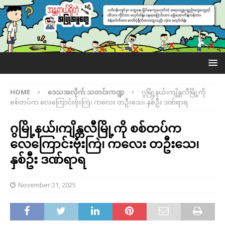
HOME
ဒေသအလိုက် သတင်းကဏ္ဍ
ဂွမြို့နယ်၊ကျိန္တလီမြို့ကို
စစ်တပ်က လေကြောင်းဗုံးကြဲ၊ ကလေး တဦးသေ၊ နှစ်ဦး ဒဏ်ရာရ
ဂွမြို့နယ်၊ကျိန္တလီမြို့ကို စစ်တပ်က
လေကြောင်းဗုံးကြဲ၊ ကလေး တဦးသေ၊
နှစ်ဦး ဒဏ်ရာရ
November 21, 2025