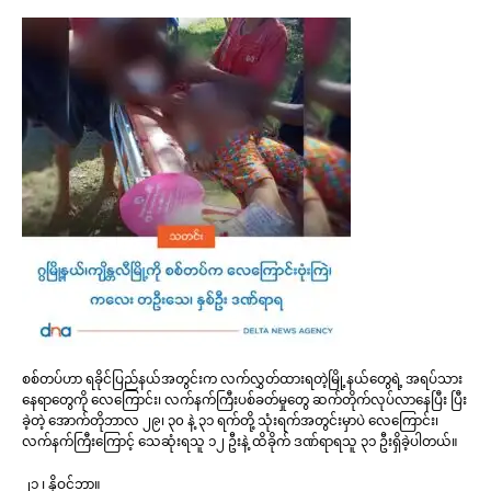
စစ်တပ်ဟာ ရခိုင်ပြည်နယ်အတွင်းက လက်လွှတ်ထားရတဲ့မြို့နယ်တွေရဲ့ အရပ်သား
နေရာတွေကို လေကြောင်း၊ လက်နက်ကြီးပစ်ခတ်မှုတွေ ဆက်တိုက်လုပ်လာနေပြီး ပြီး
ခဲ့တဲ့ အောက်တိုဘာလ ၂၉၊ ၃၀ နဲ့ ၃၁ ရက်တို့ သုံးရက်အတွင်းမှာပဲ လေကြောင်း၊
လက်နက်ကြီးကြောင့် သေဆုံးရသူ ၁၂ ဦးနဲ့ ထိခိုက် ဒဏ်ရာရသူ ၃၁ ဦးရှိခဲ့ပါတယ်။
၂၁ ၊ နိုဝင်ဘာ။