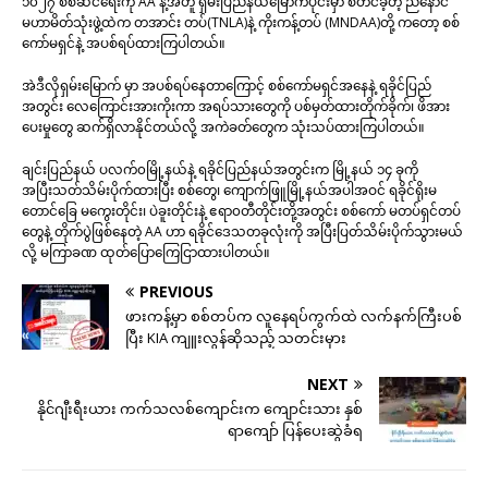
၁၀၂၇ စစ်ဆင်ရေးကို AA နဲ့အတူ ရှမ်းပြည်နယ်မြောက်ပိုင်းမှာ စတင်ခဲ့တဲ့ ညီနောင်
မဟာမိတ်သုံးဖွဲ့ထဲက တအာင်း တပ်(TNLA)နဲ့ ကိုးကန့်တပ် (MNDAA)တို့ ကတော့ စစ်
ကော်မရှင်နဲ့ အပစ်ရပ်ထားကြပါတယ်။
အဲဒီလိုရှမ်းမြောက် မှာ အပစ်ရပ်နေတာကြောင့် စစ်ကော်မရှင်အနေနဲ့ ရခိုင်ပြည်
အတွင်း လေကြောင်းအားကိုးကာ အရပ်သားတွေကို ပစ်မှတ်ထားတိုက်ခိုက်၊ ဖိအား
ပေးမှုတွေ ဆက်ရှိလာနိုင်တယ်လို့ အကဲခတ်တွေက သုံးသပ်ထားကြပါတယ်။
ချင်းပြည်နယ် ပလက်၀မြို့နယ်နဲ့ ရခိုင်ပြည်နယ်အတွင်းက မြို့နယ် ၁၄ ခုကို
အပြီးသတ်သိမ်းပိုက်ထားပြီး စစ်တွေ၊ ကျောက်ဖြူမြို့နယ်အပါအဝင် ရခိုင်ရိုးမ
တောင်ခြေ မကွေးတိုင်း၊ ပဲခူးတိုင်းနဲ့ ဧရာ၀တီတိုင်းတို့အတွင်း စစ်ကော် မတပ်ရှင်တပ်
တွေနဲ့ တိုက်ပွဲဖြစ်နေတဲ့ AA ဟာ ရခိုင်ဒေသတခုလုံးကို အပြီးပြတ်သိမ်းပိုက်သွားမယ်
လို့ မကြာခဏ ထုတ်ပြောကြေငြာထားပါတယ်။
PREVIOUS
ဖားကန့်မှာ စစ်တပ်က လူနေရပ်ကွက်ထဲ လက်နက်ကြီးပစ်
ပြီး KIA ကျူးလွန်ဆိုသည့် သတင်းမှား
NEXT
နိုင်ဂျီးရီးယား ကက်သလစ်ကျောင်းက ကျောင်းသား နှစ်
ရာကျော် ပြန်ပေးဆွဲခံရ