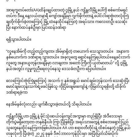
အာရက္ခတပ်တော်(AA)ထိန်းချုပ်ထားတဲ့ ဂွမြို့နယ် ကျိန္တလီမြို့ပေါ်ကို စစ်ကော်မရှင်
တပ်က ဒီနေ့ နေ့လယ်တနာရီ ကျော်အချိန်မှာ ဂျက်ဖိုက်တာနဲ့ ပေါင်ငါးရာဗုံးတလုံးကြဲ
ချတိုက်ခိုက်ခဲ့တာကြောင့် မြို့ထဲနေထိုင်နေကြတဲ့ အရပ်သား ကလေးတဦး သေဆုံး
ပြီး နောက်ထပ်နှစ်ဦးမှာ ပြင်းထန်ဒဏ်ရာ
ရရှိသွားပါတယ်။
“လူနေအိမ်ကို တည့်တည့်ကျတာ၊ အိမ်မှာရှိတဲ့ တယောက် သေသွားတယ်။ အနားက
နှစ်ယောက်က ဒဏ်ရာရ သွားတယ်။ အခုလူတွေ ရှောင်နေကြရပါတယ်။နေ့ခင်းဘက်
လူတွေ အနားယူတုန်းအချိန်မှာ လာချတာ၊ အတော် ကြီးကို ယုတ်မာတယ်” လို့ ဂွမြို့
နယ်အတွင်း လူမှုကူညီရေးလုပ်နေသူ ဒေသခံတဦးက ပြောပါတယ်။
လေကြောင်းဗုံးကြဲမှုကြောင့် အသက် ၇ နှစ်အရွယ် မောင်ချမ်းဘုန်းသက် သေဆုံးပြီး
မောင်ချမ်းဘုန်းသက်ရဲ့ဖခင်ဖြစ်သူ ကိုငြိမ်းချမ်းကျော်နဲ့ ကိုမြတ်သူရစိုးတို့ ထိခိုက်
ဒဏ်ရာရခဲ့ကာ
နေအိမ်နှစ်လုံးလည်း ပျက်စီးသွားခဲ့တယ်လို့ သိရပါတယ်။
ကျိန္တလီမြို့ဟာ ဂွမြို့နဲ့ မိုင်သုံးဆယ်ဝန်းကျင်အကွာမှာ တည်ရှိပြီး အဲဒီဒေသမှာ
တိုက်ပွဲမရှိတော့တာ တနှစ်နီးပါး ကြာ ပြီဖြစ်ပြီး အရပ်သားတွေနဲ့ စစ်ဘေးရှောင်ပြည်
သူတွေနေထိုင်နေကြတာဖြစ်ပါတယ်။ AA ဟာ ဧရာ၀တီတိုင်းနဲ့ ထိစပ်နေတဲ့ ဂွမြို့နယ်
တခုလုံးကို ပြီးခဲ့တဲ့ ၂၀၂၄ ခုနှစ် ဒီဇင်ဘာလကုန်ပိုင်းမှာ အပြီးပြတ်သိမ်းပိုက်