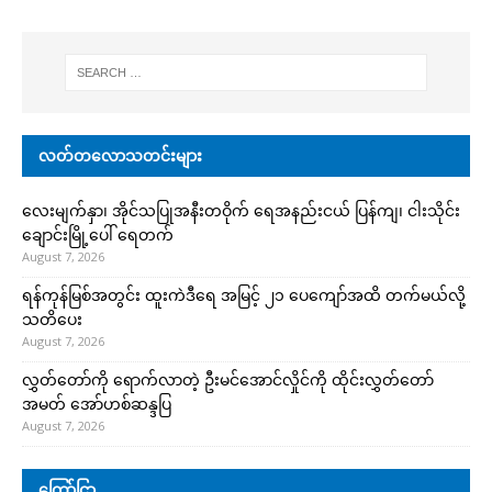
လတ်တလောသတင်းများ
လေးမျက်နှာ၊ အိုင်သပြုအနီးတဝိုက် ရေအနည်းငယ် ပြန်ကျ၊ ငါးသိုင်း
ချောင်းမြို့ပေါ် ရေတက်
August 7, 2026
ရန်ကုန်မြစ်အတွင်း ထူးကဲဒီရေ အ​မြင့် ၂၁ ပေကျော်အထိ တက်မယ်လို့
သတိပေး
August 7, 2026
လွှတ်တော်ကို ရောက်လာတဲ့ ဦးမင်အောင်လှိုင်ကို ထိုင်းလွှတ်တော်
အမတ် အော်ဟစ်ဆန္ဒပြ
August 7, 2026
ကြော်ငြာ