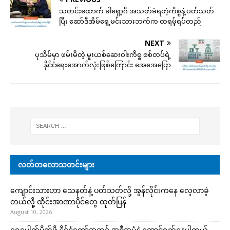
သတင်းထောက် ခါရှော့ဂီ အသတ်ခံရတဲ့ကိစ္စနဲ့ ပတ်သတ်
ပြီး ဆော်ဒီအိမ်ရှေ့မင်းသားဘက်က ထရမ့်ရပ်တည်
NEXT
ပုသိမ်မှာ ဖမ်းမိတဲ့ မူးယစ်ဆေးဝါးကိစ္စ စစ်တပ်ရဲ့
နိုင်ငံရေးအောက်လုံးဖြစ်ကြောင်း အေအေပြော
လတ်တလောသတင်းများ
ကျောင်းသားဟာ သေနတ်နဲ့ ပတ်သတ်လို့ အွန်လိုင်းကနေ လေ့လာခဲ့
တယ်လို့ ထိုင်းအာဏာပိုင်တွေ ထုတ်ပြန်
August 10, 2026
ရေပေါက်ပိတ်ဖို့ နိုင်ငံတော်အဆင့် အစီအမံနဲ့ ဆောင်ရွက်နေပါတယ်