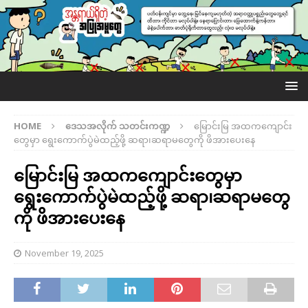
HOME
ဒေသအလိုက် သတင်းကဏ္ဍ
မြောင်းမြ အထကကျောင်း
တွေမှာ ရွေးကောက်ပွဲမဲထည့်ဖို့ ဆရာ၊ဆရာမတွေကို ဖိအားပေးနေ
မြောင်းမြ အထကကျောင်းတွေမှာ
ရွေးကောက်ပွဲမဲထည့်ဖို့ ဆရာ၊ဆရာမတွေ
ကို ဖိအားပေးနေ
November 19, 2025