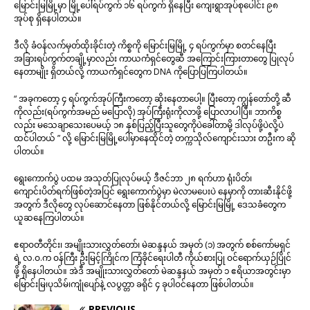
မြောင်းမြမြို့မှာ မြို့ပေါ်ရပ်ကွက် ၁၆ ရပ်ကွက် ရှိနေပြီး ကျေးရွာအုပ်စုပေါင်း ၉၈
အုပ်စု ရှိနေပါတယ်။
ဒီလို ခံဝန်လက်မှတ်ထိုးခိုင်းတဲ့ ကိစ္စကို မြောင်းမြမြို့ ၄ ရပ်ကွက်မှာ စတင်နေပြီး
အခြားရပ်ကွက်တချို့မှာလည်း ကာယကံရှင်တွေဆီ အကြောင်းကြားတာတွေ ပြုလုပ်
နေတာမျိုး ရှိတယ်လို့ ကာယကံရှင်တွေက DNA ကိုပြောပြကြပါတယ်။
“ အခုကတော့ ၄ ရပ်ကွက်အုပ်ကြီးကတော့ ဆိုးနေတာပေါ့။ ပြီးတော့ ကျွန်တော်တို့ ဆီ
ကိုလည်း(ရပ်ကွက်အမည် မပြောလို) အုပ်ကြီးရုံးကိုလာဖို့ ပြောလာပါပြီ။ ဘာကိစ္စ
လည်း မသေချာသေးပေမယ့် ၁၈ နှစ်ပြည့်ပြီးသူတွေကိုပဲခေါ်တာမို့ ဒါလုပ်ဖို့ပဲလို့ပဲ
ထင်ပါတယ် ” လို့ မြောင်းမြမြို့ပေါ်မှာနေထိုင်တဲ့ တက္ကသိုလ်ကျောင်းသား တဦးက ဆို
ပါတယ်။
ရွေးကောက်ပွဲ ပထမ အသုတ်ပြုလုပ်မယ့် ဒီဇင်ဘာ ၂၈ ရက်ဟာ ရုံးပိတ်၊
ကျောင်းပိတ်ရက်ဖြစ်တဲ့အပြင် ရွေးကောက်ပွဲမှာ မဲလာမပေးပဲ နေမှာကို တားဆီးနိုင်ဖို့
အတွက် ဒီလိုတွေ လုပ်ဆောင်နေတာ ဖြစ်နိုင်တယ်လို့ မြောင်းမြမြို့ ဒေသခံတွေက
ယူဆနေကြပါတယ်။
ဧရာဝတီတိုင်း၊ အမျိုးသားလွှတ်တော်၊ မဲဆန္ဒနယ် အမှတ် (၁) အတွက် စစ်ကော်မရှင်
ရဲ့ လ.ဝ.က ဝန်ကြီး ဦးမြင့်ကြိုင်က ကြံခိုင်ရေးပါတီ ကိုယ်စားပြု ဝင်ရောက်ယှဉ်ပြိုင်
ဖို့ ရှိနေပါတယ်။ အဲဒီ အမျိုးသားလွှတ်တော် မဲဆန္ဒနယ် အမှတ် ၁ ဧရိယာအတွင်းမှာ
မြောင်းမြ၊ပုသိမ်၊ကျုံပျော်နဲ့ လပွတ္တာ ခရိုင် ၄ ခုပါဝင်နေတာ ဖြစ်ပါတယ်။
PREVIOUS