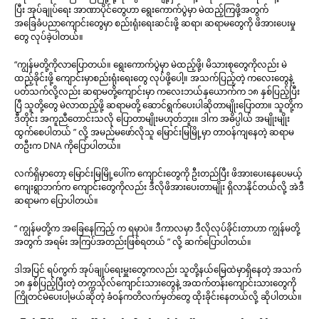
ပြီး အုပ်ချုပ်ရေး အာဏာပိုင်တွေဟာ ရွေးကောက်ပွဲမှာ မဲထည့်ကြဖို့အတွက်
အခြေခံပညာကျောင်းတွေမှာ စည်းရုံးရေးဆင်းဖို့ ဆရာ၊ ဆရာမတွေကို ဖိအားပေးမှု
တွေ လုပ်ခဲ့ပါတယ်။
“ကျွန်မတို့ကိုလာပြောတယ်။ ရွေးကောက်ပွဲမှာ မဲထည့်ဖို့၊ မိသားစုတွေကိုလည်း မဲ
ထည့်ခိုင်းဖို့ ကျောင်းမှာစည်းရုံးရေးတွေ လုပ်ဖို့ပေါ့။ အသက်ပြည့်တဲ့ ကလေးတွေနဲ့
ပတ်သက်လို့လည်း ဆရာမတို့ကျောင်းမှာ ကလေးဘယ်နှယောက်က ၁၈ နှစ်ပြည့်ပြီး
ပြီ သူတို့တွေ မဲလာထည့်ဖို့ ဆရာမတို့ ဆောင်ရွက်ပေးပါဆိုတာမျိုးပြောတာ။ သူတို့က
ဒီတိုင်း အကူညီတောင်းသလို ပြောတာမျိုးမဟုတ်ဘူး။ ဒါက အဓိပ္ပါယ် အမျိုးမျိုး
ထွက်စေပါတယ် ” လို့ အမည်မဖော်လိုသူ မြောင်းမြမြို့မှာ တာဝန်ကျနေတဲ့ ဆရာမ
တဦးက DNA ကိုပြောပါတယ်။
လက်ရှိမှာတော့ မြောင်းမြမြို့ပေါ်က ကျောင်းတွေကို ဦးတည်ပြီး ဖိအားပေးနေပေမယ့်
ကျေးရွာဘက်က ကျောင်းတွေကိုလည်း ဒီလိုဖိအားပေးတာမျိုး ရှိလာနိုင်တယ်လို့ အဲဒီ
ဆရာမက ပြောပါတယ်။
“ ကျွန်မတို့က အခြေနေကြည့် က ရမှာပဲ။ ဒီကာလမှာ ဒီလိုလုပ်ခိုင်းတာဟာ ကျွန်မတို့
အတွက် အရမ်း အကြပ်အတည်းဖြစ်ရတယ် ” လို့ ဆက်ပြောပါတယ်။
ဒါအပြင် ရပ်ကွက် အုပ်ချုပ်ရေးမှူးတွေကလည်း သူတို့နယ်မြေထဲမှာရှိနေတဲ့ အသက်
၁၈ နှစ်ပြည့်ပြီးတဲ့ တက္ကသိုလ်ကျောင်းသားတွေနဲ့ အထက်တန်းကျောင်းသားတွေကို
ကြိုတင်မဲပေးပါ့မယ်ဆိုတဲ့ ခံဝန်ကတိလက်မှတ်တွေ ထိုးခိုင်းနေတယ်လို့ ဆိုပါတယ်။