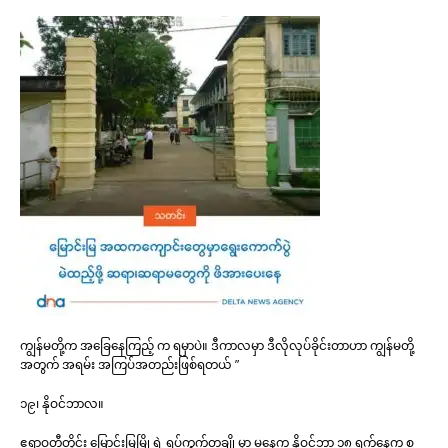
ကျွန်မတို့က အခြေနေကြည့် က ရမှာပဲ။ ဒီကာလမှာ ဒီလိုလုပ်ခိုင်းတာဟာ ကျွန်မတို့
အတွက် အရမ်း အကြပ်အတည်းဖြစ်ရတယ် ”
၁၉၊ နိုဝင်ဘာလ။
ဧရာဝတီတိုင်း မြောင်းမြမြို့ရဲ့ ရပ်ကွက်တချို့မှာ မနေ့က နိုဝင်ဘာ ၁၈ ရက်နေ့က စ