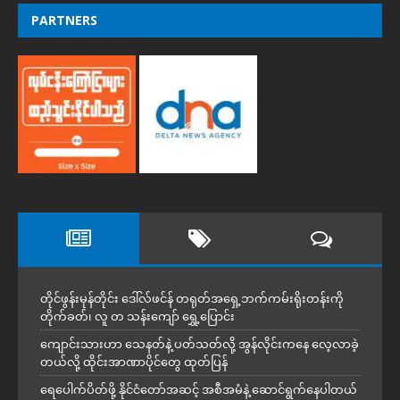
PARTNERS
တိုင်ဖွန်းမုန်တိုင်း ဒေါ်လ်ဖင်န် တရုတ်အရှေ့ဘက်ကမ်းရိုးတန်းကို
တိုက်ခတ်၊ လူ တ သန်းကျော် ရွှေ့ပြောင်း
ကျောင်းသားဟာ သေနတ်နဲ့ ပတ်သတ်လို့ အွန်လိုင်းကနေ လေ့လာခဲ့
တယ်လို့ ထိုင်းအာဏာပိုင်တွေ ထုတ်ပြန်
ရေပေါက်ပိတ်ဖို့ နိုင်ငံတော်အဆင့် အစီအမံနဲ့ ဆောင်ရွက်နေပါတယ်