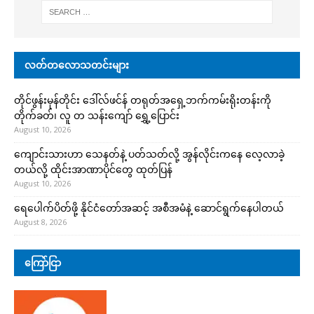
လတ်တလောသတင်းများ
တိုင်ဖွန်းမုန်တိုင်း ဒေါ်လ်ဖင်န် တရုတ်အရှေ့ဘက်ကမ်းရိုးတန်းကို
တိုက်ခတ်၊ လူ တ သန်းကျော် ရွှေ့ပြောင်း
August 10, 2026
ကျောင်းသားဟာ သေနတ်နဲ့ ပတ်သတ်လို့ အွန်လိုင်းကနေ လေ့လာခဲ့
တယ်လို့ ထိုင်းအာဏာပိုင်တွေ ထုတ်ပြန်
August 10, 2026
ရေပေါက်ပိတ်ဖို့ နိုင်ငံတော်အဆင့် အစီအမံနဲ့ ဆောင်ရွက်နေပါတယ်
August 8, 2026
ကြော်ငြာ