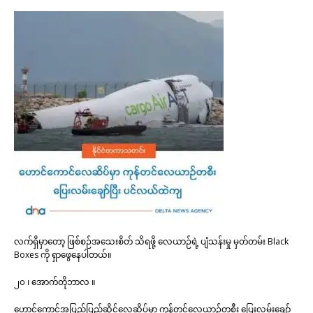
လက်ရှိမှာတော့ ဖြစ်စဉ်အသေးစိတ် သိရဖို့ လေယာဉ်ရဲ့ ပျံသန်းမှု မှတ်တမ်း Black
Boxes ကို ရှာဖွေနေပါတယ်။
၂၀ ၊ အောက်တိုဘာလ ။
ဟောင်ကောင်အပြည်ပြည်ဆိုင်လေဆိပ်မှာ ကုန်တင်လေယာဉ်တစီး ပြေးလမ်းချော်