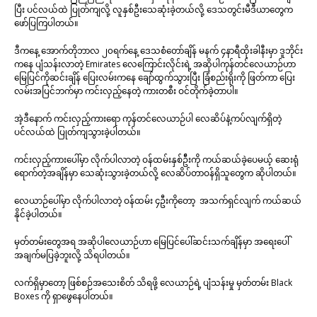
ပြီး ပင်လယ်ထဲ ပြုတ်ကျလို့ လူနှစ်ဦးသေဆုံးခဲ့တယ်လို့ ဒေသတွင်းမီဒီယာတွေက
ဖော်ပြကြပါတယ်။
ဒီကနေ့ အောက်တိုဘာလ ၂၀ရက်နေ့ ဒေသစံတော်ချိန် မနက် ၄နာရီထိုးခါနီးမှာ ဒူဘိုင်း
ကနေ ပျံသန်းလာတဲ့ Emirates လေကြောင်းလိုင်းရဲ့ အဆိုပါကုန်တင်လေယာဉ်ဟာ
မြေပြင်ကိုဆင်းချိန် ပြေးလမ်းကနေ ချော်ထွက်သွားပြီး ခြံစည်းရိုးကို ဖြတ်ကာ ပြေး
လမ်းအပြင်ဘက်မှာ ကင်းလှည့်နေတဲ့ ကားတစီး ဝင်တိုက်ခဲ့တာပါ။
အဲ့ဒီနောက် ကင်းလှည့်ကားရော ကုန်တင်လေယာဉ်ပါ လေဆိပ်နဲ့ကပ်လျက်ရှိတဲ့
ပင်လယ်ထဲ ပြုတ်ကျသွားခဲ့ပါတယ်။
ကင်းလှည့်ကားပေါ်မှာ လိုက်ပါလာတဲ့ ဝန်ထမ်းနှစ်ဦ်းကို ကယ်ဆယ်ခဲ့ပေမယ့် ဆေးရုံ
ရောက်တဲ့အချိန်မှာ သေဆုံးသွားခဲ့တယ်လို့ လေဆိပ်တာဝန်ရှိသူတွေက ဆိုပါတယ်။
လေယာဉ်ပေါ်မှာ လိုက်ပါလာတဲ့ ဝန်ထမ်း ၄ဦးကိုတော့ အသက်ရှင်လျက် ကယ်ဆယ်
နိုင်ခဲ့ပါတယ်။
မှတ်တမ်းတွေအရ အဆိုပါလေယာဉ်ဟာ မြေပြင်ပေါ်ဆင်းသက်ချိန်မှာ အရေးပေါ်
အချက်မပြခဲ့ဘူးလို့ သိရပါတယ်။
လက်ရှိမှာတော့ ဖြစ်စဉ်အသေးစိတ် သိရဖို့ လေယာဉ်ရဲ့ ပျံသန်းမှု မှတ်တမ်း Black
Boxes ကို ရှာဖွေနေပါတယ်။