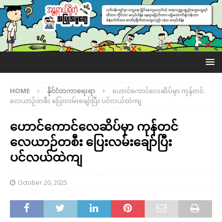
HOME
နိုင်ငံတကာရေးရာ
ဟောင်ကောင်လေဆိပ်မှာ ကုန်တင်
လေယာဉ်တစီး ပြေးလမ်းချော်ပြီး ပင်လယ်ထဲကျ
ဟောင်ကောင်လေဆိပ်မှာ ကုန်တင်
လေယာဉ်တစီး ပြေးလမ်းချော်ပြီး
ပင်လယ်ထဲကျ
October 20, 2025