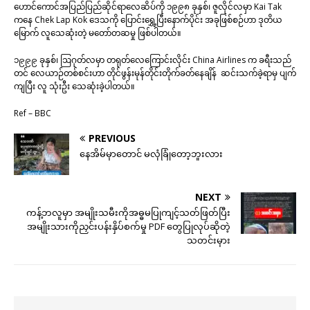
ဟောင်ကောင်အပြည်ပြည်ဆိုင်ရာလေဆိပ်ကို ၁၉၉၈ ခုနှစ်၊ ဇူလိုင်လမှာ Kai Tak
ကနေ Chek Lap Kok ဒေသကို ပြောင်းရွှေ့ပြီးနောက်ပိုင်း အခုဖြစ်စဉ်ဟာ ဒုတိယ
မြောက် လူသေဆုံးတဲ့ မတော်တဆမှု ဖြစ်ပါတယ်။
၁၉၉၉ ခုနှစ်၊ ဩဂုတ်လမှာ တရုတ်လေကြောင်းလိုင်း China Airlines က ခရီးသည်
တင် လေယာဉ်တစ်စင်းဟာ တိုင်ဖွန်းမုန်တိုင်းတိုက်ခတ်နေချိန် ဆင်းသက်ခဲ့ရာမှ ပျက်
ကျပြီး လူ သုံးဦး သေဆုံးခဲ့ပါတယ်။
Ref – BBC
PREVIOUS
နေအိမ်မှာတောင် မလုံခြုံတော့ဘူးလား
NEXT
ကန့်ဘလူမှာ အမျိုးသမီးကိုအဓ္ဓမပြုကျင့်သတ်ဖြတ်ပြီး
အမျိုးသားကိုညှင်းပန်းနှိပ်စက်မှု PDF တွေပြုလုပ်ဆိုတဲ့
သတင်းမှား