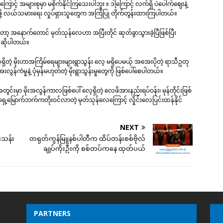
ြောင့် အများစုမှာ မစိုက်နိုင်ကြသေးပါဘူး ။ ဒါ့ကြောင့် လက်ရှိ ပဲပေါက်ဈေးနဲ့
လယ်သမားရေး လှုပ်ရှားသူတွေက အကြံပြု တိုက်တွန်းထားကြပါတယ်။
တော့ အနောက်တောင် မုတ်သုန်လေဟာ အပြီးတိုင် ဆုတ်ခွာသွားခဲ့ပြီဖြစ်ပြီး
့ ဆိုပါတယ်။
့ရှိတဲ့ မိုးဟာအကြိမ်ရေများများရွာသွန်း လေ့ မရှိပေမယ့် အအေးပိုတဲ့ ရာသီဥတု
လွန်ကဲမှုနဲ့ ပုံမှန်မဟုတ်တဲ့ မိုးရွာသွန်းမှုတွေကို ဖြစ်ပေါ်စေပါတယ်။
ွင်းမှာ မိုးအလွန်ကာလဖြစ်ပေါ် လေ့ရှိတဲ့ လေဖိအားနည်းရပ်ဝန်း၊ မုန်တိုင်းဖြစ်
ေ့မြောက်ဘက်ကတိုးဝင်လာတဲ့ မုတ်သုန်လေကြောင့် လှိုင်းလေပြင်းထန်နိုင်
NEXT
၄သန်း
တရုတ်ကွန်မြူနစ်ပါတီက ထိပ်တန်းစစ်ဗိုလ်
ချုပ်ကိုးဦးကို စစ်တပ်ကနေ ထုတ်ပယ်
PARTNERS