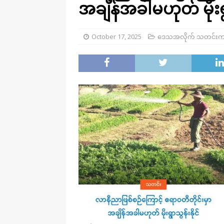
အချိန်အခါမဟုတ် မိုးရွ
October 17, 2025
ဒေသအလိုက် သတင်းက