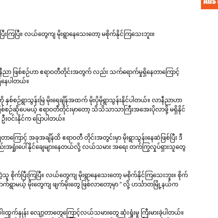
ုက်ပြီးကြပြီ။ လယ်တွေကျ မိုးရွာနေသေးတော့ မစိုက်နိုင်ကြသေးဘူး။
ာနီညာ ဖြစ်စဉ်ဟာ ဧရာဝတီတိုင်းအတွက် လည်း သက်‌ရောက်မှုရှိနေတာကြောင့်
ရှိနေပါတယ်။
စဉ်ရွာသွန်းမြဲ မိုးရေချိန်အထက် မိုးပိုမိုရွာသွန်းနိုင်ပါတယ်။ လာနီညာဟာ
စ်စဉ်ဆိုပေမယ့် ဧရာဝတီတိုင်းမှာတော့ သိသိသာသာကြီးအအေးပိုလာဖို့ မရှိနိုင်
် ဦးဝင်းနိုင်က ပြောပါတယ်။
ကြောင့် အခုအချိန်ထိ ဧရာဝတီ တိုင်းအတွင်းမှာ မိုးရွာသွန်းနေဆဲဖြစ်ပြီး ဒီ
းအရှုံးပေါ်နိုင်ချေများနေတယ်လို့ လယ်သမား အရေး တက်ကြွလှုပ်ရှားသူတွေ
ဲ့သူ စိုက်ပြီးကြပြီ။ လယ်တွေကျ မိုးရွာနေသေးတော့ မစိုက်နိုင်ကြသေးဘူး။ စိုက်
်ရွာမယ့် မိုးတွေကျ ဖျက်မိုးတွေ ဖြစ်လာတော့မှာ ” လို့ ဟင်္သာတမြို့နယ်က
နဲ့ စပါးထွက်နှုန်း လျော့တာတွေကြောင့်လယ်သမားတွေ ဆုံးရှုံးမှု ကြီးမားခဲ့ပါတယ်။