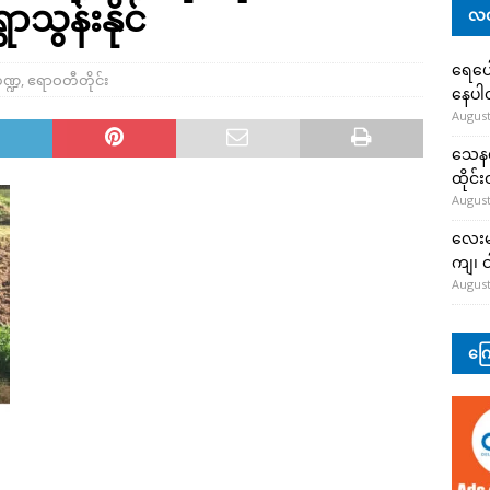
ာသွန်းနိုင်
လတ
ရေပေါ
ဏ္ဍ
,
ဧရာဝတီတိုင်း
နေပ
August
သေနတ်
ထိုင်
August
လေးမျ
ကျ၊ င
August
ကြေ