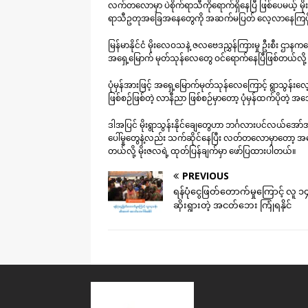
လက်တလောမှာ ပဲစိုက်ရာသီကိုရောက်ရှိနေပြီ ဖြစ်ပေမယ့် မိုးက
ရာသီဥတုအခြေအနေတွေကို အဆက်မပြတ် လေ့လာနေကြဖို့ 
မြန်မာနိုင်ငံ မိုးလေဝသနဲ့ ဇလဗေဒညွှန်ကြားမှု ဦးစီး ဌာနက
အရှေ့မြောက် မုတ်သုန်လေတွေ ဝင်ရောက်နေပြီဖြစ်တယ်လို
ပုံမှန်အားဖြင့် အရှေ့မြောက်မုတ်သုန်လေကြောင့် ရွာသွန်းလေ
ဖြစ်စဉ်ဖြစ်တဲ့ လာနီညာ ဖြစ်စဉ်မှာတော့ ပုံမှန်ထက်ပိုတဲ့ အအေး
ဒါအပြင် မိုးရွာသွန်းနိုင်ချေတွေဟာ ဘင်္ဂလားပင်လယ်အော်အတ
ပေါ်မှုတွေနဲ့လည်း သက်ဆိုင်နေပြီး လတ်တလောမှာတော့ အရှ
တယ်လို့ မိုးဇလရဲ့ ထုတ်ပြန်ချက်မှာ ဖော်ပြထားပါတယ်။
PREVIOUS
ရန်ပုံငွေဖြတ်တောက်မှုကြောင့် လူ ၁
ဆိုးရွားတဲ့ အငတ်ဘေး ကြုံရနိုင်