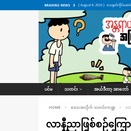
[ August 8, 2026 ]
သေနတ်ကိုင်ဆောင်မှ
BRAKING NEWS
[ August 7, 2026 ]
လေးမျက်နှာ၊ အိုင
ဒေသအလိုက် သတင်းကဏ္ဍ
[ August 7, 2026 ]
ရန်ကုန်မြစ်အတွင
သတင်းကဏ္ဍ
[ August 7, 2026 ]
လွှတ်တော်ကို ရော
UNCATEGORIZED
[ August 8, 2026 ]
ရေပေါက်ပိတ်ဖို့ 
ပင်မ
သတင်း
အယ်ဒီတာ့ အာဘော်
HOME
ဒေသအလိုက် သတင်းကဏ္ဍ
လာန
လာနီညာဖြစ်စဉ်ကြောင်