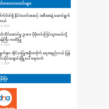
်တလောသတင်းများ
က်ပိတ်ဖို့ နိုင်ငံတော်အဆင့် အစီအမံနဲ့ ဆောင်ရွက်
ါတယ်
 8, 2026
ကိုင်ဆောင်မှု ဥပဒေ ပိုမိုတင်းကြပ်သွားမယ်လို့
းဝန်ကြီး ကတိပြု
 8, 2026
က်နှာ၊ အိုင်သပြုအနီးတဝိုက် ရေအနည်းငယ် ပြန်
ါးသိုင်းချောင်းမြို့ပေါ် ရေတက်
 7, 2026
ာ်ငြာ