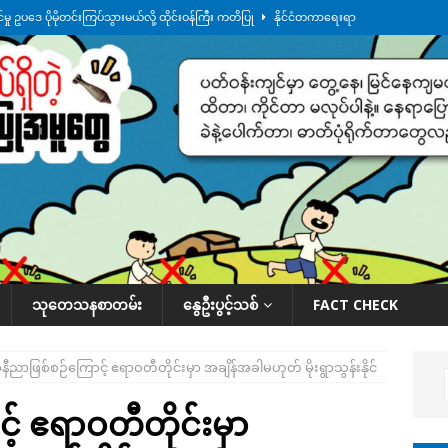
ု ဥပဒေ ပိုမိုတင်းကြပ်သွားမယ်လို့ ထိုင်းဝန်ကြီး ကတိပြု
နိုင်ငံတကာရေးရာ
်သပြုအနီးတဝိုက် ရေအနည်းငယ် ပြန်ကျ၊ ငါးသိုင်းချောင်းမြို့ပေါ် ရေတက်
်း ထူးကဲဒီရေ အ​မြင့် ၂၁ ပေကျော်အထိ တက်မယ်လို့ သတိပေး
ဒေသအလိုက်
က်လာတဲ့ ဦးမင်အောင်လှိုင်ကို ထိုင်းလွှတ်တော်အမတ် အော်ဟစ်ဆန္ဒပြ
နိုင်ငံတော်အဆင့် အစီအမံနဲ့ ဆောင်ရွက်နေပါတယ်
ဆောင်းပါး
သုတေသနစာတမ်း
နွေဦးပွင့်သစ်
FACT CHECK
ီညာဖြစ်စဉ်ကြောင့် ဧရာဝတီတိုင်းမှာ အချိန်အခါမဟုတ် မိုးရွာသွန်းနိုင်
့ ဧရာဝတီတိုင်းမှာ