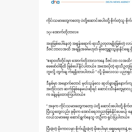
ကိုင်းသမားတွေကတော့ ပဲတို့၊ဆောင်းစပါးတို့ စိုက်တဲ့သူ စိ
၁၇၊ အောက်တိုဘာလ။
အခုဖြစ်ပေါ်နေတဲ့ အစွန်းရောက် ရာသီဥတုတမျိုးဖြစ်တဲ့ လ
ဒီဇင်ဘာလအထိ အချိန်အခါမဟုတ် မိုးတွေရွာသွန်းနိုင်ချေ 
“ဧရာဝတီတိုင်းမှာ အောက်တိုဘာလကနေ ဒီဇင်ဘာ လအထိကို နှစ်
ဖေဖော်ဝါရီထိ ဖြစ်ပေါ်နိုင်ပါတယ်။ အအေးပိုတဲ့ ရာသီဥတုဖြ
ဘူးလို့ တွက်ချ က်ရရှိထားပါတယ် ” လို့ မိုးလေဝသ ပညာရှင
ဒီနှစ်မှာ အနောက်တောင် မုတ်သုန်လေ ဆုတ်ခွာချိန်နောက်ကျတာ
အတိုင်းသာ ဆက်ဖြစ်နေမယ်ဆိုရင် ဆောင်းသီးနှံတွေမှာလည်
က ခန့်မှန်းထားကြပါတယ်။
“ အခုက ကိုင်းသမားတွေကတော့ ပဲတို့ ဆောင်းစပါးတို့ စိုက်တ
ပြီးသူတွေလည်း ခုမိုးက အောင်ရေဘာညာဖြစ်နိုင်ပေမယ့် နောက
လယ်သမားရေး ဆောင်ရွက်နေသူ တဦးက ရှင်းပြပါတယ်။
ပြီးခဲ့တဲ့ မိုးကာလမှာ စိုက်ပျိုးခဲ့တဲ့ မိုးစပါးမှာ ဈေးမရတာ