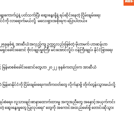
ကောက်ပွဲနဲ့ ပတ်သက်ပြီး ဆွေးနွေးဖို့နဲ့ ရပ်ဆိုင်းနေတဲ့ ငြိမ်းချမ်းရေး
်မာနိုင်ငံကို လာရောက်မယ်လို့ မလေးရှားအစိုးရက ပြောပါတယ်။
 ၂၀၂၅ခုနှစ်ရဲ့ အာဆီယံအလှည့်ကျ ဥက္ကဌလည်းဖြစ်တဲ့ မိုဟာမက် ဟာဆန်ဟာ
ေါင်းဆောင် ဗိုလ်ချုပ်မှူးကြီး မင်းအောင်လှိုင်၊ ဝန်ကြီးချုပ်၊ နိုင်ငံခြားရေး
့် မြန်မာစစ်ခေါင်းဆောင်တွေဟာ ၂၀၂၂ ခုနှစ်ကတည်းက အာဆီယံ
်မာနိုင်ငံကို ငြိမ်းချမ်းရေးကတိကဝတ်တွေ လိုက်နာဖို့ တိုက်တွန်းသွားမယ်လို့
တွေ ရပ်စဲရေး၊ လူသားချင်းစာနာထောက်ထားမှု အကူအညီတွေ အနှောင့်အယှက်ကင်း
င်တဲ့ ဆွေးနွေးမှုတွေ ပြုလုပ်ရေး” တွေကို အကောင်အထည်ဖော်ဖို့ တောင်းဆိုသွား