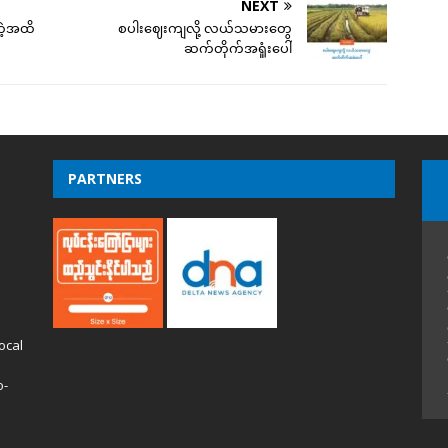
NEXT
တဲ့အထိ
စပါးဈေးကျလို့ လယ်သမားတွေ
ဆက်တိုက်အရှုံးပေါ်
PARTNERS
ocal
o-