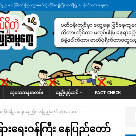
ု ဥပဒေ ပိုမိုတင်းကြပ်သွားမယ်လို့ ထိုင်းဝန်ကြီး ကတိပြု
နိုင်ငံတကာရေးရာ
်သပြုအနီးတဝိုက် ရေအနည်းငယ် ပြန်ကျ၊ ငါးသိုင်းချောင်းမြို့ပေါ် ရေတက်
်း ထူးကဲဒီရေ အ​မြင့် ၂၁ ပေကျော်အထိ တက်မယ်လို့ သတိပေး
ဒေသအလိုက်
က်လာတဲ့ ဦးမင်အောင်လှိုင်ကို ထိုင်းလွှတ်တော်အမတ် အော်ဟစ်ဆန္ဒပြ
နိုင်ငံတော်အဆင့် အစီအမံနဲ့ ဆောင်ရွက်နေပါတယ်
ဆောင်းပါး
သုတေသနစာတမ်း
နွေဦးပွင့်သစ်
FACT CHECK
ား နိုင်ငံခြားရေးဝန်ကြီး နေပြည်တော်ကို လာမယ်
ငံခြားရေးဝန်ကြီး နေပြည်တော်