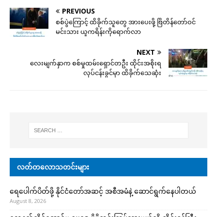
PREVIOUS
စစ်ပွဲကြောင့် ထိခိုက်သူတွေ အားပေးဖို့ ဗြိတိန်တော်ဝင်
မင်းသား ယူကရိန်းကိုရောက်လာ
NEXT
လေးမျက်နှာက စစ်မှုထမ်းရှောင်တဦး ထိုင်းအစိုးရ
လုပ်ငန်းခွင်မှာ ထိခိုက်သေဆုံး
လတ်တလောသတင်းများ
ရေပေါက်ပိတ်ဖို့ နိုင်ငံတော်အဆင့် အစီအမံနဲ့ ဆောင်ရွက်နေပါတယ်
August 8, 2026