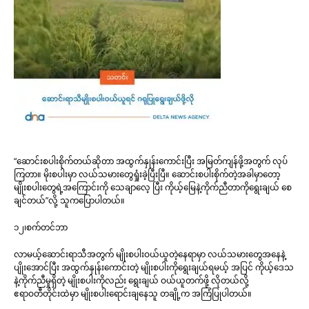
“ဆောင်းစပါးစိုက်တယ်ဆိုတာ အထွက်နှုန်းကောင်းပြီး အမြတ်ကျန်ဖို့အတွက် လုပ်
ကြတာ။ မိုးစပါးမှာ လယ်သမားတွေရှုံးခဲ့ပြီးပြီ။ ဆောင်းစပါးစိုက်တဲ့အခါမှာတော့
မျိုးစပါးတွေရဲ့အကြောင်းကို သေချာလေ့ ပြီး ကိုယ့်မြေနဲ့ကိုက်ညီတာကိုရွေးချယ် စေ
ချင်တယ်”လို့ သူကပြောပါတယ်။
၁၂၊စက်တင်ဘာ
လာမယ့်ဆောင်းရာသီအတွက် မျိုးစပါးဝယ်ယူတဲ့နေရာမှာ လယ်သမားတွေအနေနဲ့
ပျိုးအောင်ပြီး အထွက်နှုန်းကောင်းတဲ့ မျိုးစပါးကိုရွေးချယ်ရမယ့် အပြင် ကိုယ့်ဒေသ
နဲ့ကိုက်ညီမှုရှိတဲ့ မျိုးစပါးကိုလည်း ရွေးချယ် ဝယ်ယူတက်ဖို့ လိုတယ်လို့
ဧရာဝတီတိုင်းထဲမှာ မျိုးစပါးရောင်းချနေသူ တချို့က အကြံပြုပါတယ်။