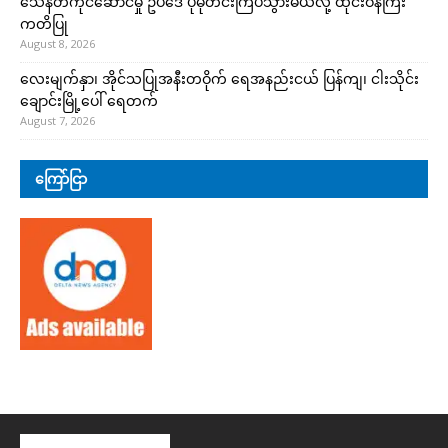
သေနတ်ကိုင်ဆောင်မှု ဥပဒေ ပိုမိုတင်းကြပ်သွားမယ်လို့ ထိုင်းဝန်ကြီး
ကတိပြု
August 8, 2026
လေးမျက်နှာ၊ အိုင်သပြုအနီးတဝိုက် ရေအနည်းငယ် ပြန်ကျ၊ ငါးသိုင်း
ချောင်းမြို့ပေါ် ရေတက်
August 7, 2026
ကြော်ငြာ