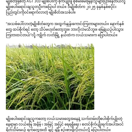
မျိုစိတ်ဖြစ်တဲ့ AGT 303 မျိုးစပါးကို စိုက်ပျိုးဖို့ စုံစမ်းမေးမြန်းသူများပြားနေတယ်လို့
မျိုးစပါးရောင်းချသူတဦးကပြောပါ တယ်။ ဒီမျိုးစိတ်က ၂၀၂၅ ခုနှစ်နှစ်စပိုင်း
ပြည်တွင်းကိုဝင်ရောက်လာတဲ့ မျိုးစိတ်အသစ်ပါ။
“အသစ်ပေါ်လာတဲ့မျိုးစိတ်တွေက အထွက်နှုန်းကောင်းကြတာများတယ်။ နောက်နှစ်
တွေ ထပ်စိုက်ရင် တော့ သိပ်မဟုတ်တော့ဘူး။ ဘာလိုလဲမသိဘူး။ မြေနဲ့ယဉ်ပါးသွား
ကြတာထင်တယ်”လို့ ကျိုက် လတ်မြို့ နယ်ထဲက လယ်သမားက ပြောပါတယ်။
မျိုးစပါးရောင်းချသူကတော့ လယ်သမားတွေအနေနဲ့ သက်တမ်းတိုစပါးစိုက်ပျိုးတဲ့
နေရာမှာ လယ်မြေ အနိမ့် ၊ အမြင့် အပြင် ရေရရှိရေး ၊ စတင်စိုက်ပျိုးရက်အပါအဝင်
ရိတ်သိမ်းမယ့် ရက်တွေအထိ ချင့် ချိန် စဉ်းစားဖို့လိုတယ်လို့ ပြောပါတယ်။