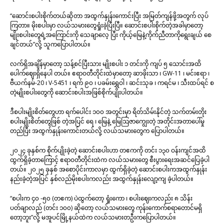
“ဆောင်းစပါးစိုက်တယ်ဆိုတာ အထွက်နှုန်းကောင်းပြီး အမြတ်ကျန်ဖို့အတွက် လုပ်
ကြတာ။ မိုးစပါးမှာ လယ်သမားတွေရှုံးခဲ့ပြီးပြီ။ ဆောင်းစပါးစိုက်တဲ့အခါမှာတော့
မျိုးစပါးတွေရဲ့အကြောင်းကို သေချာလေ့ ပြီး ကိုယ့်မြေနဲ့ကိုက်ညီတာကိုရွေးချယ် စေ
ချင်တယ်”လို့ သူကပြောပါတယ်။
လက်ရှိအချိန်မှာတော့ သန့်စင်ပြီးသား မျိုးစပါး ၁ တင်းကို ကျပ် ၅ သောင်းအထိ
ပေါက်ဈေးရှိနေပါ တယ်။ ဧရာဝတီတိုင်းထဲမှာတော့ ဆာဖိုးသာ ၊ GW-11 ၊ မင်းဧရာ ၊
ဗီယက်နမ်-20 ၊ V-5451 ၊ ရက် ၉၀ ၊ ပခမ်းရွှေဝါ ၊ ဆင်းသုခ ၊ ကရင်မ ၊ သီးထပ်ရင် စ
တဲ့မျိုးစပါးတွေကို ဆောင်းစပါးအဖြစ်စိုက်ပျိုးပါတယ်။
ဒီစပါးမျိုးစိတ်တွေဟာ ရက်ပေါင်း ၁၀၀ အတွင်းမှာ ရိတ်သိမ်းနိုင်တဲ့ သက်တမ်းတိုး
စပါးမျိုးစိတ်တွေဖြစ် တဲ့အပြင် ရေ ၊ မြေနဲ့ မြေဩဇာကျွေးတဲ့ အတိုင်းအတာပေါ်မှု
တည်ပြီး အထွက်နှုန်းကောင်းတယ်လို့ လယ်သမားတွေက ပြောပါတယ်။
၂၀၂၄ ခုနှစ်က စိုက်ပျိုးခဲ့တဲ့ ဆောင်းစပါးဟာ တဧကကို တင်း ၁၃၀ ဝန်းကျင်အထိ
ထွက်ရှိခဲ့တာကြောင့် ဧရာဝတီတိုင်းထဲက လယ်သမားတွေ စီးပွားရေးအဆင်ပြေခဲ့ပါ
တယ်။ ၂၀၂၅ ခုနှစ် အစောပိုင်းကာလမှာ ထွက်ရှိခဲ့တဲ့ ဆောင်းစပါးကအထွက်နှုန်း
နည်းခဲ့တဲ့အပြင် နှစ်လည်မိုးစပါးကလည်း အထွက်နှုန်းလျော့ကျ ခဲ့ပါတယ်။
“စပါးက ၄၀ -၅၀ (တဧက) ပဲထွက်တော့ ရှုံးကော ၊ စပါးဈေးကလည်း ၈ သိန်း
ပတ်ချာလည် (တင်း ၁၀၀) ဆိုတော့ လယ်သမားတွေ ကုန်းကောက်စရာတောင်မရှိ
တော့ဘူး”လို့ မအူပင်မြို့နယ်ထဲက လယ်သမားတဦးကပြောပါတယ်။