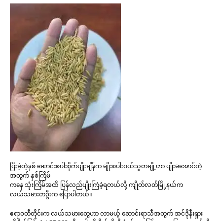
ပြီးခဲ့တဲ့နှစ် ဆောင်းစပါးစိုက်ပျိုးချိန်က မျိုးစပါးဝယ်သူတချို့ဟာ ပျိုးမအောင်တဲ့
အတွက် နှစ်ကြိမ်
ကနေ သုံးကြိမ်အထိ ပြန်လည်ပျိုးကြဲခဲ့ရတယ်လို့ ကျိုတ်လတ်မြို့နယ်က
လယ်သမားတဦးက ပြောပါတယ်။
ဧရာဝတီတိုင်းက လယ်သမားတွေဟာ လာမယ့် ဆောင်းရာသီအတွက် အင်ဒိုနီးရှား