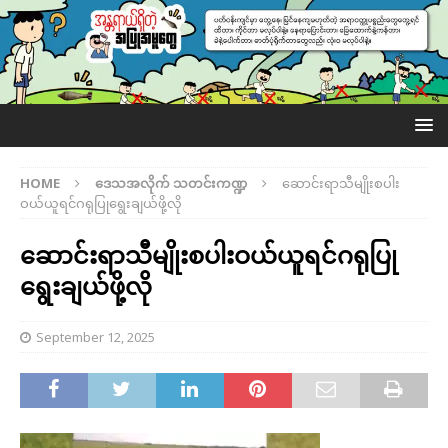
HOME
ဒေသအလိုက် သတင်းကဏ္ဍ
ဆောင်းရာသီမျိုးစပါး
ဝယ်ယူရင်ဂရုပြုရွေးချယ်ဖို့လို
ဆောင်းရာသီမျိုးစပါးဝယ်ယူရင်ဂရုပြု
ရွေးချယ်ဖို့လို
September 12, 2025