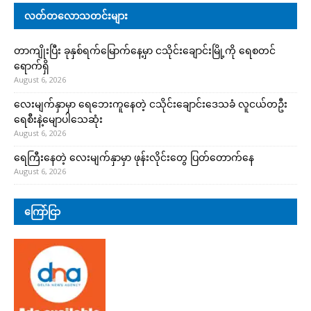
လတ်တလောသတင်းများ
တာကျိုးပြီး ခုနှစ်ရက်မြောက်နေ့မှာ ငသိုင်းချောင်းမြို့ကို ရေစတင်
ရောက်ရှိ
August 6, 2026
လေးမျက်နှာမှာ ရေဘေးကူနေတဲ့ ငသိုင်းချောင်းဒေသခံ လူငယ်တဦး
ရေစီးနဲ့မျောပါသေဆုံး
August 6, 2026
ရေကြီးနေတဲ့ လေးမျက်နှာမှာ ဖုန်းလိုင်းတွေ ပြတ်တောက်နေ
August 6, 2026
ကြော်ငြာ