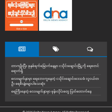
တာကျိုးပြီး ခုနှစ်ရက်မြောက်နေ့မှာ ငသိုင်းချောင်းမြို့ကို ရေစတင်
ရောက်ရှိ
လေးမျက်နှာမှာ ရေဘေးကူနေတဲ့ ငသိုင်းချောင်းဒေသခံ လူငယ်တ
ဦး ရေစီးနဲ့မျောပါသေဆုံး
ရေကြီးနေတဲ့ လေးမျက်နှာမှာ ဖုန်းလိုင်းတွေ ပြတ်တောက်နေ