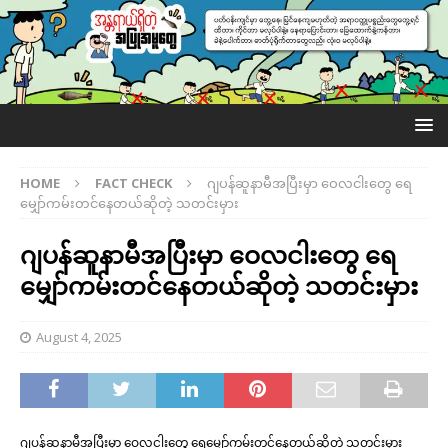
HOME
FACT CHECK
ဂျပန်ဆူနာမီအပြီးမှာ ဝေလငါးတွေ ရေ
မျှော်ကမ်းတင်နေတယ်ဆိုတဲ့ သတင်းမှား
ဂျပန်ဆူနာမီအပြီးမှာ ဝေလငါးတွေ ရေ
မျှော်ကမ်းတင်နေတယ်ဆိုတဲ့ သတင်းမှား
August 4, 2025
ဂျပန်ဆူနာမီအပြီးမှာ ဝေလငါးတွေ ရေမျှော်ကမ်းတင်နေတယ်ဆိုတဲ့ သတင်းမှား