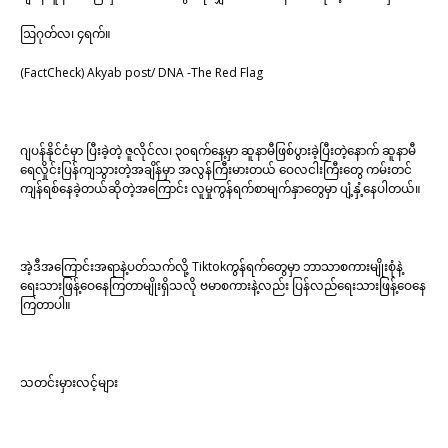
ဩဂုတ်လ၊ ၄ရက်။
(FactCheck) Akyab post/ DNA -The Red Flag
ဂျပန်နိုင်ငံမှာ ပြီးခဲ့တဲ့ ဇူလိုင်လ၊ ၃၀ရက်နေ့မှာ ဆူနာမီဖြစ်ပွားခဲ့ပြီးတဲ့နောက် ဆူနာမီ
ရေလှိုင်းပြန်ကျသွားတဲ့အချိန်မှာ အလွန်ကြီးမားတယ် ဝေလငါးကြီးတွေ ကမ်းတင်
ကျန်ရစ်နေခဲ့တယ်ဆိုတဲ့အကြောင်း လူမှုကွန်ရက်စာမျက်နှာတွေမှာ ပျံ့နှံ့နေပါတယ်။
အဲ့ဒီအကြောင်းအရာနဲ့ပတ်သက်လို့ Tiktokကွန်ရက်တွေမှာ ဘာသာစကားမျိုးစုံနဲ့
ရေးသားဖြန့်ဝေနေကြတာမျိုးရှိသလို ဗမာစကားနဲ့လည်း ပြန်လည်ရေးသားဖြန့်ဝေနေ
ကြတာပါ။
သတင်းမှားလင့်များ