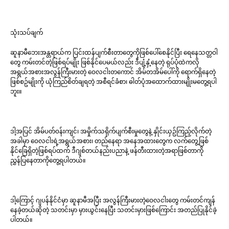
သုံးသပ်ချက်
ဆူနာမီဘေးအန္တရာယ်က ပြင်းထန်ပျက်စီးတာတွေကိုဖြစ်ပေါ်စေနိုင်ပြီး ရေနေသတ္တဝါ
တွေ ကမ်းတင်တဲ့ဖြစ်ရပ်မျိုး ဖြစ်နိုင်ပေမယ်လည်း ဒီပျံ့နှံ့နေတဲ့ ရုပ်ပုံထဲကလို
အရွယ်အစားအလွန်ကြီးမားတဲ့ ဝေလငါးတကောင် အိမ်တအိမ်ပေါ်ကို ရောက်ရှိနေတဲ့
ဖြစ်စဥ်မျိုးကို ယုံကြည်စိတ်ချရတဲ့ အစီရင်ခံစာ၊ ဓါတ်ပုံအထောက်ထားမျိုးမတွေ့ရပါ
ဘူး။
ဒါ့အပြင် အိမ်ပတ်ဝန်းကျင်၊ အမှိုက်သရိုက်ပျက်စီးမှုတွေနဲ့ နှိုင်းယှဥ်ကြည့်လိုက်တဲ့
အခါမှာ ဝေလငါးရဲ့အရွယ်အစား၊ တည်နေရာ အနေအထားတွေက လက်တွေ့ဖြစ်
နိုင်ခြေရှိတဲ့ဖြစ်ရပ်ထက် ဒီဂျစ်တယ်နည်းပညာနဲ့ ဖန်တီးထားတဲ့အရာဖြစ်တာကို
ညွှန်ပြနေတာကိုတွေ့ရပါတယ်။
ဒါ့ကြောင့် ဂျပန်နိုင်ငံမှာ ဆူနာမီအပြီး အလွန်ကြီးမားတဲ့ဝေလငါးတွေ ကမ်းတင်ကျန်
နေခဲ့တယ်ဆိုတဲ့ သတင်းမှာ မှားယွင်းနေပြီး သတင်းမှားဖြစ်ကြောင်း အတည်ပြုနိုင်ခဲ့
ပါတယ်။