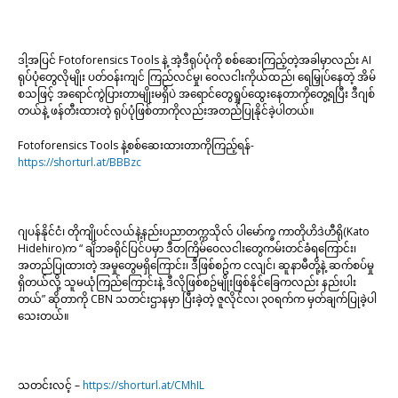
ဒါ့အပြင် Fotoforensics Tools နဲ့ အဲ့ဒီရုပ်ပုံကို စစ်ဆေးကြည့်တဲ့အခါမှာလည်း AI
ရုပ်ပုံတွေလိုမျိုး ပတ်ဝန်းကျင် ကြည်လင်မှု၊ ဝေလငါးကိုယ်ထည်၊ ရေမြှုပ်နေတဲ့ အိမ်
စသဖြင့် အရောင်ကွဲပြားတာမျိုးမရှိပဲ အရောင်တွေရှုပ်ထွေးနေတာကိုတွေ့ရပြီး ဒီဂျစ်
တယ်နဲ့ ဖန်တီးထားတဲ့ ရုပ်ပုံဖြစ်တာကိုလည်းအတည်ပြုနိုင်ခဲ့ပါတယ်။
Fotoforensics Tools နဲ့စစ်ဆေးထားတာကိုကြည့်ရန်-
https://shorturl.at/BBBzc
ဂျပန်နိုင်ငံ၊ တိုကျိုပင်လယ်နဲ့နည်းပညာတက္ကသိုလ် ပါမော်က္ခ ကာတိုဟိဒဲဟီရို(Kato
Hidehiro)က “ ချိဘခရိုင်ပြင်ပမှာ ဒီတကြိမ်ဝေလငါးတွေကမ်းတင်ခံရကြောင်း၊
အတည်ပြုထားတဲ့ အမှုတွေမရှိကြောင်း၊ ဒီဖြစ်စဥ်က ငလျင်၊ ဆူနာမီတို့နဲ့ ဆက်စပ်မှု
ရှိတယ်လို့ သူမယုံကြည်ကြောင်းနဲ့ ဒီလိုဖြစ်စဥ်မျိုးဖြစ်နိုင်ခြေကလည်း နည်းပါး
တယ်” ဆိုတာကို CBN သတင်းဌာနမှာ ပြီးခဲ့တဲ့ ဇူလိုင်လ၊ ၃၀ရက်က မှတ်ချက်ပြုခဲ့ပါ
သေးတယ်။
သတင်းလင့် –
https://shorturl.at/CMhIL