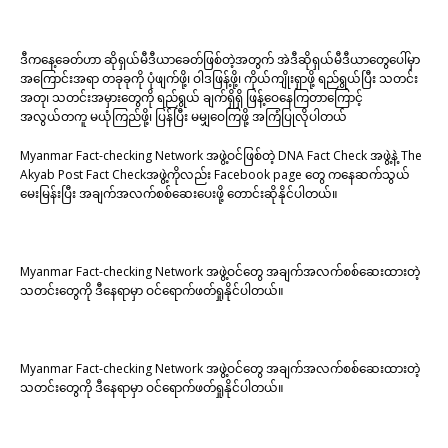
ဒီကနေ့ခေတ်ဟာ ဆိုရှယ်မီဒီယာခေတ်ဖြစ်တဲ့အတွက် အဲဒီဆိုရှယ်မီဒီယာတွေပေါ်မှာ
အကြောင်းအရာ တခုခုကို ပုံဖျက်ဖို့၊ ဝါဒဖြန့်ဖို့၊ ကိုယ်ကျိုးရှာဖို့ ရည်ရွယ်ပြီး သတင်း
အတု၊ သတင်းအမှားတွေကို ရည်ရွယ် ချက်ရှိရှိ ဖြန့်ဝေနေကြတာကြောင့်
အလွယ်တကူ မယုံကြည်ဖို့၊ ပြန်ပြီး မမျှဝေကြဖို့ အကြံပြုလိုပါတယ်
Myanmar Fact-checking Network အဖွဲ့ဝင်ဖြစ်တဲ့ DNA Fact Check အဖွဲ့နဲ့ The
Akyab Post Fact Checkအဖွဲ့ကိုလည်း Facebook page တွေ ကနေဆက်သွယ်
မေးမြန်းပြီး အချက်အလက်စစ်ဆေးပေးဖို့ တောင်းဆိုနိုင်ပါတယ်။
Myanmar Fact-checking Network အဖွဲ့ဝင်တွေ အချက်အလက်စစ်ဆေးထားတဲ့
သတင်းတွေကို ဒီနေရာမှာ ဝင်ရောက်ဖတ်ရှုနိုင်ပါတယ်။
Myanmar Fact-checking Network အဖွဲ့ဝင်တွေ အချက်အလက်စစ်ဆေးထားတဲ့
သတင်းတွေကို ဒီနေရာမှာ ဝင်ရောက်ဖတ်ရှုနိုင်ပါတယ်။