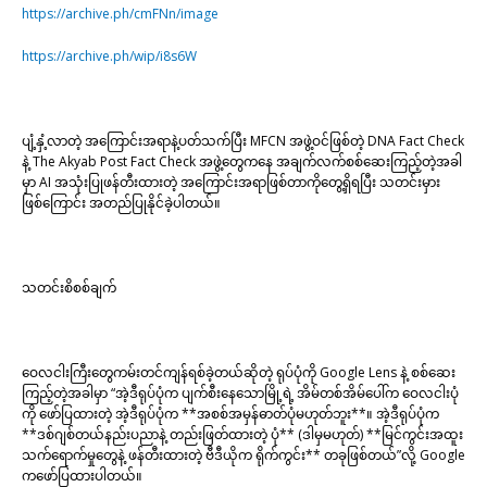
https://archive.ph/cmFNn/image
https://archive.ph/wip/i8s6W
ပျံ့နှံ့လာတဲ့ အကြောင်းအရာနဲ့ပတ်သက်ပြီး MFCN အဖွဲ့ဝင်ဖြစ်တဲ့ DNA Fact Check
နဲ့ The Akyab Post Fact Check အဖွဲ့တွေကနေ အချက်လက်စစ်ဆေးကြည့်တဲ့အခါ
မှာ AI အသုံးပြုဖန်တီးထားတဲ့ အကြောင်းအရာဖြစ်တာကိုတွေ့ရှိရပြီး သတင်းမှား
ဖြစ်ကြောင်း အတည်ပြုနိုင်ခဲ့ပါတယ်။
သတင်းစိစစ်ချက်
ဝေလငါးကြီးတွေကမ်းတင်ကျန်ရစ်ခဲ့တယ်ဆိုတဲ့ ရုပ်ပုံကို Google Lens နဲ့ စစ်ဆေး
ကြည့်တဲ့အခါမှာ “အဲ့ဒီရုပ်ပုံက ပျက်စီးနေသောမြို့ရဲ့ အိမ်တစ်အိမ်ပေါ်က ဝေလငါးပုံ
ကို ဖော်ပြထားတဲ့ အဲ့ဒီရုပ်ပုံက **အစစ်အမှန်ဓာတ်ပုံမဟုတ်ဘူး**။ အဲ့ဒီရုပ်ပုံက
**ဒစ်ဂျစ်တယ်နည်းပညာနဲ့ တည်းဖြတ်ထားတဲ့ ပုံ** (ဒါမှမဟုတ်) **မြင်ကွင်းအထူး
သက်ရောက်မှုတွေနဲ့ ဖန်တီးထားတဲ့ ဗီဒီယိုက ရိုက်ကွင်း** တခုဖြစ်တယ်”လို့ Google
ကဖော်ပြထားပါတယ်။