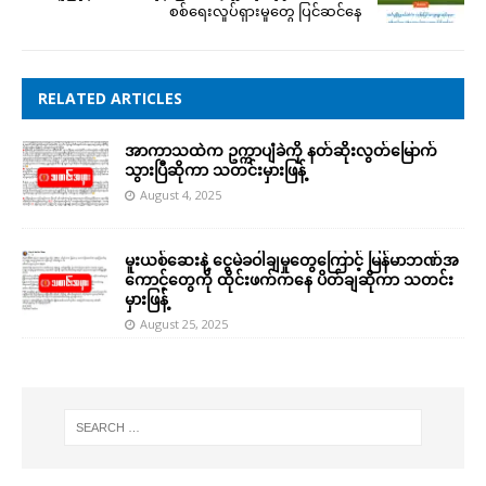
စစ်ရေးလှုပ်ရှားမှုတွေ ပြင်ဆင်နေ
RELATED ARTICLES
အာကာသထဲက ဥက္ကာပျံခဲကို နတ်ဆိုးလွတ်မြောက်
သွားပြီဆိုကာ သတင်းမှားဖြန့်
August 4, 2025
မူးယစ်ဆေးနဲ့ ငွေမဲခဝါချမှုတွေကြောင့် မြန်မာဘဏ်အ
ကောင့်တွေကို ထိုင်းဖက်ကနေ ပိတ်ချဆိုကာ သတင်း
မှားဖြန့်
August 25, 2025