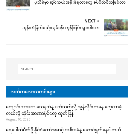
ပုသိမ်မှာ ဆိုင်ကယ်အခိုးခံရတာတွေ ခပ်စိတ်စိတ်ဖြစ်လာ
NEXT
အုန်းတံမြက်စည်းလုပ်ငန်း ကုန်ကြမ်း ရှားပါးလာ
လတ်တလောသတင်းများ
ကျောင်းသားဟာ သေနတ်နဲ့ ပတ်သတ်လို့ အွန်လိုင်းကနေ လေ့လာခဲ့
တယ်လို့ ထိုင်းအာဏာပိုင်တွေ ထုတ်ပြန်
August 10, 2026
ရေပေါက်ပိတ်ဖို့ နိုင်ငံတော်အဆင့် အစီအမံနဲ့ ဆောင်ရွက်နေပါတယ်