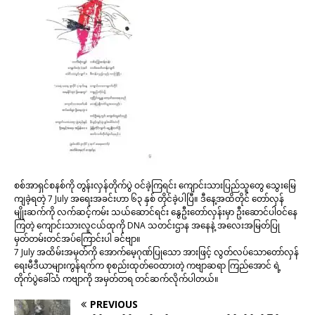
စစ်အာရှင်စနစ်ကို ​တွန်းလှန်တိုက်ပွဲ ဝင်ခဲ့ကြရင်း ​ကျောင်းသားပြည်သူ​တွေ ​သွေး​မြေ
ကျခဲ့ရတဲ့ 7 July အ​ရေးအခင်းဟာ ၆၃ နှစ်​ တိုင်ခဲ့ပါပြီ။ ဒီ​နေ့အထိတိုင် ​တော်လှန်
မျိုးဆက်ကို လက်ဆင့်ကမ်း သယ်​ဆောင်ရင်း ​နွေဦး​တော်လှန်းမှာ ဦး​ဆောင်ပါဝင်​နေ
ကြတဲ့ ​ကျောင်းသားလူငယ်ထုကို DNA သတင်းဌာန အ​နေနဲ့ အ​​လေးအမြတ်ပြု
မှတ်တမ်းတင်အပ်​ကြောင်းပါ ခင်ဗျာ။
7 July အထိမ်းအမှတ်ကို ​အောက်​မေ့ဂုဏ်ပြု​သော အားဖြင့် လွတ်လပ်​သော​တော်လှန်​
ရေးမီဒီယာများကွန်ရက်က စုစည်းထုတ်​ဝေထားတဲ့ ကဗျာဆရာ ကြည်​အောင် ရဲ့
တိုက်ပွဲ​ခေါ်သံ ကဗျာကို အမှတ်တရ တင်ဆက်လိုက်ပါတယ်။
PREVIOUS