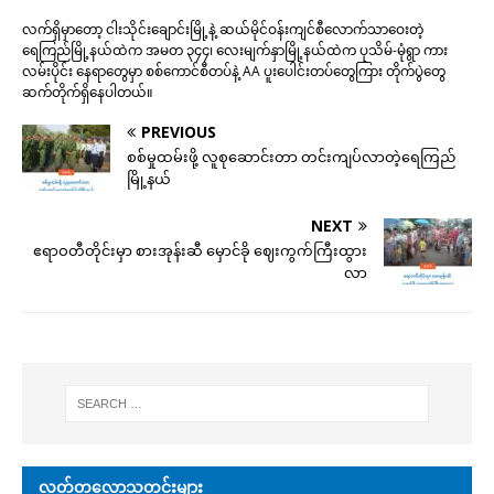
လက်ရှိမှာတော့ ငါးသိုင်းချောင်းမြို့နဲ့ ဆယ်မိုင်ဝန်းကျင်စီလောက်သာဝေးတဲ့
ရေကြည်မြို့နယ်ထဲက အမတ ၃၄၄၊ လေးမျက်နှာမြို့နယ်ထဲက ပုသိမ်-မုံရွာ ကား
လမ်းပိုင်း နေရာတွေမှာ စစ်ကောင်စီတပ်နဲ့ AA ပူးပေါင်းတပ်တွေကြား တိုက်ပွဲတွေ
ဆက်တိုက်ရှိနေပါတယ်။
PREVIOUS
စစ်မှုထမ်းဖို့ လူစုဆောင်းတာ တင်းကျပ်လာတဲ့ရေကြည်
မြို့နယ်
NEXT
ဧရာဝတီတိုင်းမှာ စားအုန်းဆီ မှောင်ခို ဈေးကွက်ကြီးထွား
လာ
လတ်တလောသတင်းများ