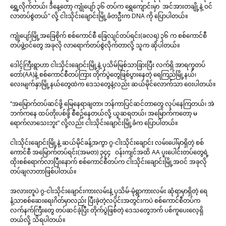
ရွှေ့လိုက်တယ်၊ ဒီနေ့တော့ ကျုံပျော် ၃၆ တပ်က ရွှေကျောင်းမှာ အင်အားတချို့နဲ့ ဝင်
လာတပ်စွဲတယ်” လို့ ငါးသိုင်းချောင်းမြို့ခံတဦးက DNA ကို ပြောပါတယ်။
ကျုံပျော်မြို့အခြေစိုက် စစ်ကောင်စီ ခြေလျင်တပ်ရင်း(ခလရ) ၃၆ က စစ်ကောင်စီ
တပ်ဖွဲ့ဝင်တွေ အခုလို လာရောက်တပ်စွဲလိုက်တာလို့ သူက ဆိုပါတယ်။
ဒေါင့်ကြီးရွာဟာ ငါးသိုင်းချောင်းမြို့နဲ့ ပုသိမ်မြစ်သာခြားပြီး လက်ရှိ အာရက္ခတပ်
တော်(AA)နဲ့ စစ်ကောင်စီတပ်ကြား တိုက်ပွဲတွေဖြစ်ပွားနေတဲ့ ရေကြည်မြို့နယ်၊
လေးမျက်နှာမြို့နယ်တွေထဲက ဒေသတွေနဲ့လည်း ဆယ်မိုင်လောက်သာ ဝေးပါတယ်။
“အမြောက်တပ်ဆင်ဖို့ မြေနေရာချတာ၊ ဘန်ကာပြင်ဆင်တာတွေ လုပ်နေကြတယ်၊ အဲ
ဘက်ကနေ ထပ်တိုးပစ်ဖို့ စီစဥ်နေတယ်လို့ ယူဆရတယ်၊ အမြောက်ကတော့ မ
ရောက်လာသေးဘူး” လို့လည်း ငါးသိုင်းချောင်းမြို့ခံက ပြောပါတယ်။
ငါးသိုင်းချောင်းမြို့နဲ့ ဆယ်မိုင်ခန့်အကွာ ဂွ-ငါးသိုင်းချောင်း လမ်းပေါ်မှာရှိတဲ့ စစ်
ကောင်စီ အမြောက်တပ်ရင်း(အမတ) ၃၄၄ ဝန်းကျင်အထိ AA ပူးပေါင်းတပ်တွေရဲ့
ထိုးစစ်ရောက်လာပြီးနောက် စစ်ကောင်စီတပ်က ငါးသိုင်းချောင်းမြို့အဝင် အခုလို
တပ်ချလာတာဖြစ်ပါတယ်။
အလားတူပဲ ဂွ-ငါးသိုင်းချောင်းကားလမ်းနဲ့ ပုသိမ်-မုံရွာကားလမ်း ဆုံရာမှာရှိတဲ့ ရေ
နံ့သာစစ်ဆေးရေးဂိတ်မှာလည်း ပြီးခဲ့တဲ့လပိုင်းအတွင်းကပဲ စစ်ကောင်စီတပ်က
လက်နက်ကြီးတွေ တပ်ဆင်ခဲ့ပြီး တိုက်ပွဲဖြစ်တဲ့ ဒေသတွေဘက် ပစ်ကူပေးလေ့ရှိ
တယ်လို့ သိရပါတယ်။