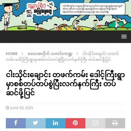
HOME
ဒေသအလိုက် သတင်းကဏ္ဍ
ငါးသိုင်းချောင်း တဖက်
ကမ်း ဒေါင့်ကြီးရွာမှာစစ်တပ်တပ်စွဲပြီးလက်နက်ကြီး တပ်ဆင်ဖို့ပြင်
ငါးသိုင်းချောင်း တဖက်ကမ်း ဒေါင့်ကြီးရွာ
မှာစစ်တပ်တပ်စွဲပြီးလက်နက်ကြီး တပ်
ဆင်ဖို့ပြင်
June 30, 2025