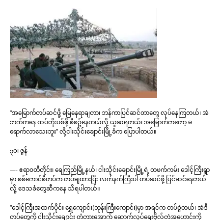
“အမြောက်တပ်ဆင်ဖို့ မြေနေရာချတာ၊ ဘန်ကာပြင်ဆင်တာတွေ လုပ်နေကြတယ်၊ အဲ
ဘက်ကနေ ထပ်တိုးပစ်ဖို့ စီစဥ်နေတယ်လို့ ယူဆရတယ်၊ အမြောက်ကတော့ မ
ရောက်လာသေးဘူး” လို့ငါးသိုင်းချောင်းမြို့ခံက ပြောပါတယ်။
၃၀၊ ဇွန်
—- ဧရာဝတီတိုင်း၊ ရေကြည်မြို့နယ်၊ ငါးသိုင်းချောင်းမြို့ရဲ့ တဖက်ကမ်း ဒေါင့်ကြီးရွာ
မှာ စစ်ကောင်စီတပ်က တပ်ချထားပြီး လက်နက်ကြီးပါ တပ်ဆင်ဖို့ ပြင်ဆင်နေတယ်
လို့ ဒေသခံတွေဆီကနေ သိရပါတယ်။
“ဒေါင့်ကြီးအထက်ပိုင်း ရွှေကျောင်း(ဘုန်းကြီးကျောင်း)မှာ အရင်က တပ်စွဲတယ်၊ အဲဒီ
တပ်တွေကို ငါးသိုင်းချောင်း တံတားအောက် ဆောက်လုပ်ရေးဗိုလ်တဲအဟောင်းကို