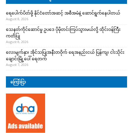
ရေပေါက်ပိတ်ဖို့ နိုင်ငံတော်အဆင့် အစီအမံနဲ့ ဆောင်ရွက်နေပါတယ်
August 8, 2026
သေနတ်ကိုင်ဆောင်မှု ဥပဒေ ပိုမိုတင်းကြပ်သွားမယ်လို့ ထိုင်းဝန်ကြီး
ကတိပြု
August 8, 2026
လေးမျက်နှာ၊ အိုင်သပြုအနီးတဝိုက် ရေအနည်းငယ် ပြန်ကျ၊ ငါးသိုင်း
ချောင်းမြို့ပေါ် ရေတက်
August 7, 2026
ကြော်ငြာ