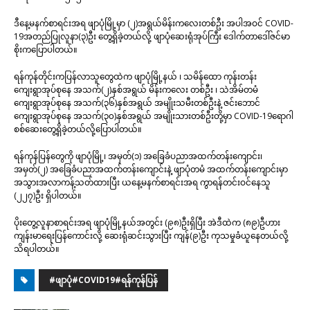
ဒီနေ့မနက်စာရင်းအရ ဖျာပုံမြို့မှာ (၂)အရွယ်မိန်းကလေးတစ်ဦး အပါအဝင် COVID-
19အတည်ပြုလူနာ(၃)ဦး တွေ့ရှိခဲ့တယ်လို့ ဖျာပုံဆေးရုံအုပ်ကြီး ဒေါက်တာဒေါ်ဇင်မာ
စိုးကပြောပါတယ်။
ရန်ကုန်တိုင်းကပြန်လာသူတွေထဲက ဖျာပုံမြို့နယ် ၊ သမိန်ထော ကုန်းတန်း
ကျေးရွာအုပ်စုနေ အသက်(၂)နှစ်အရွယ် မိန်းကလေး တစ်ဦး ၊ သဲအိမ်တမံ
ကျေးရွာအုပ်စုနေ အသက်(၃၆)နှစ်အရွယ် အမျိုးသမီးတစ်ဦးနဲ့ ဇင်းဘောင်
ကျေးရွာအုပ်စုနေ အသက်(၃၀)နှစ်အရွယ် အမျိုးသားတစ်ဦးတို့မှာ COVID-19ရောဂါ
စစ်​ဆေးတွေ့ရှိခဲ့တယ်လို့ပြောပါတယ်။
ရန်ကုန်ပြန်တွေကို ဖျာပုံမြို့၊ အမှတ်(၁) အခြေခံပညာအထက်တန်းကျောင်း၊
အမှတ်(၂) အခြေခံပညာအထက်တန်းကျောင်းနဲ့ ဖျာပုံတမံ အထက်တန်း​ကျောင်းမှာ
အသွားအလာကန့်သတ်ထားပြီး ယနေ့မနက်စာရင်းအရ ကွာရန်တင်းဝင်နေသူ
(၂၂၇)ဦး ရှိပါတယ်။
ပိုးတွေ့လူနာစာရင်းအရ ဖျာပုံမြို့နယ်အတွင်း (၉၈)ဦးရှိပြီး အဲဒီထဲက (၈၉)ဦဟား
ကျန်းမာရေးပြန်ကောင်းလို့ ဆေးရုံဆင်းသွားပြီး ကျန်(၉)ဦး ကုသမှုခံယူနေတယ်လို့
သိရပါတယ်။
#ဖျာပုံ#COVID19#ရန်ကုန်ပြန်