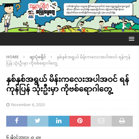
HOME
ဖျာပုံခရိုင်
နှစ်နှစ်အရွယ် မိန်းကလေးအပါအဝင် ရန်ကုန်
ပြန် သုံးဦးမှာ ကိုဗစ်ရောဂါတွေ့
နှစ်နှစ်အရွယ် မိန်းကလေးအပါအဝင် ရန်
ကုန်ပြန် သုံးဦးမှာ ကိုဗစ်ရောဂါတွေ့
November 6, 2020
၆ ၊နိုဝင်ဘာလ၊၂၀၂၀။