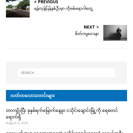
PREVIOUS
ရန်ကုန်ပြန်နှစ်ဦးမှာ ကိုဗစ်ရောဂါတွေ့
NEXT
စိတ်ကျဝေဒနာ
လတ်တလောသတင်းများ
တာကျိုးပြီး ခုနှစ်ရက်မြောက်နေ့မှာ ငသိုင်းချောင်းမြို့ကို ရေစတင်
ရောက်ရှိ
August 6, 2026