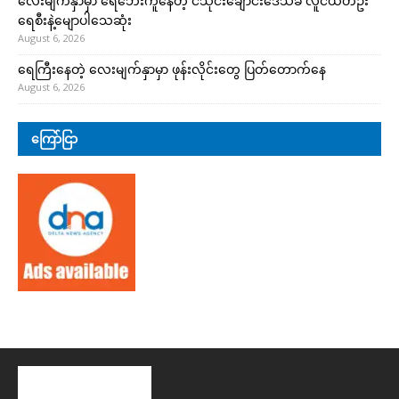
လေးမျက်နှာမှာ ရေဘေးကူနေတဲ့ ငသိုင်းချောင်းဒေသခံ လူငယ်တဦး
ရေစီးနဲ့မျောပါသေဆုံး
August 6, 2026
ရေကြီးနေတဲ့ လေးမျက်နှာမှာ ဖုန်းလိုင်းတွေ ပြတ်တောက်နေ
August 6, 2026
ကြော်ငြာ