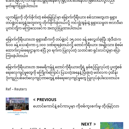
အောင်မြင်တဲ့ လက်နက်ယန္တရားစနစ်ကို မြှင့်တင်ပေးနေတာ ဖြစ်တယ်လို့လည်း
မှတ်ချက်ပြုခဲ့ပါတယ်။
ယူကရိန်းကို တိုက်ခိုက်တဲ့ စစ်မြေပြင်မှာ မြောက်ကိုရီးယား စစ်သားတွေဟာ ရုရှား
တပ်ဖွဲ့ဝင်တွေနဲ့အတူတကွ တိုက်ခိုက်ခဲ့တယ်လို့ ကင်ဂျုံအွန်းနဲ့ ရုရှားသမ္မတ ဗလာဒီမာ
ပူတင်တို့က မကြာသေးခင်က အတည်ပြုထားပါတယ်။
မြောက်ကိုရီးယားဟာ ရုရှားဆီကကို တပ်ဖွဲ့ဝင် ၁၅,၀၀၀ ခန့် စေလွှတ်ခဲ့ပြီး အဲ့ဒီထဲက
၆၀၀ ခန့် သေဆုံးကာ ၄,၁၀၀ ဒဏ်ရာရခဲ့တယ်လို့ တောင်ကိုရီးယား အမျိုးသား စုံစမ်း
ထောက်လှမ်းရေးဌာနက ဧပြီ ၃၀ ရက်က ပြုလုပ်တဲ့ သတင်းစာ ရှင်းလင်းပွဲမှာ ပြော
ကြားခဲ့ပါတယ်။
မြောက်ကိုရီးယားဟာ အမေရိကန်နဲ့ တောင်ကိုရီးယားတို့ရဲ့ နှစ်စဉ်ပြုလုပ်တဲ့ ပူးတွဲစစ်
ရေးလေ့ကျင့်မှုတွေကို မကြိုက်ကြောင်း ပြသတဲ့အနေနဲ့ ပြီးခဲ့တဲ့ မတ်လက ပဲ့ထိန်း
ဒုံးကျည်ပစ်ခတ်လေ့ကျင့်တာတွေနဲ့ စစ်ရေးလေ့ကျင့်မှုတွေ ပြုလုပ်ခဲ့ပါသေးတယ်။
Ref – Reuters
PREVIOUS
ဟောင်ကောင်နဲ့ စင်ကာပူမှာ ကိုဗစ်ကူးစက်မှု တိုးမြင့်လာ
NEXT