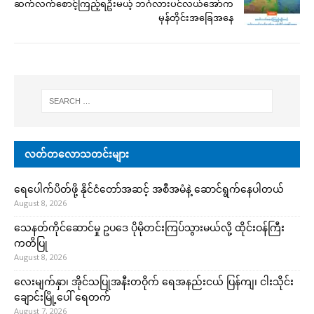
ဆက်လက်စောင့်ကြည့်ရဦးမယ့် ဘင်္ဂလားပင်လယ်အော်က
မုန်တိုင်းအခြေအနေ
လတ်တလောသတင်းများ
ရေပေါက်ပိတ်ဖို့ နိုင်ငံတော်အဆင့် အစီအမံနဲ့ ဆောင်ရွက်နေပါတယ်
August 8, 2026
သေနတ်ကိုင်ဆောင်မှု ဥပဒေ ပိုမိုတင်းကြပ်သွားမယ်လို့ ထိုင်းဝန်ကြီး
ကတိပြု
August 8, 2026
လေးမျက်နှာ၊ အိုင်သပြုအနီးတဝိုက် ရေအနည်းငယ် ပြန်ကျ၊ ငါးသိုင်း
ချောင်းမြို့ပေါ် ရေတက်
August 7, 2026