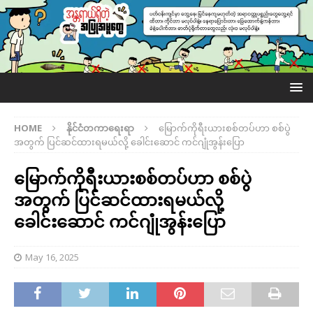
HOME
နိုင်ငံတကာရေးရာ
မြောက်ကိုရီးယားစစ်တပ်ဟာ စစ်ပွဲ
အတွက် ပြင်ဆင်ထားရမယ်လို့ ခေါင်းဆောင် ကင်ဂျုံအွန်းပြော
မြောက်ကိုရီးယားစစ်တပ်ဟာ စစ်ပွဲ
အတွက် ပြင်ဆင်ထားရမယ်လို့
ခေါင်းဆောင် ကင်ဂျုံအွန်းပြော
May 16, 2025