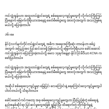
ကင်ဂျုံအွန်းဟာ အထူးတပ်ဖွဲ့ဝင်တွေရဲ့ စစ်ရေးလေ့ကျင့်မှုတွေကို လိုက်လံကြီးကြပ်
ပြီးနောက် မြောက်ကိုရီးယားအနေနဲ့ ခေတ်မီစစ်ပွဲတွေ အားလုံးအတွက် အသင့်ဖြစ်ရ
မယ်လို့ ပြောခဲ့တာပါ။
၁၆၊ မေ
နိုင်ငံ့လက်နက်ကိုင်တပ်ဖွဲ့ဝင်တွေရဲ့ အဓိက အရေးအကြီးဆုံး တာဝန်ဟာ စစ်ပွဲ
အတွက် အပြည့်အဝ ပြင်ဆင်ထားဖို့ ဖြစ်တယ်လို့ မြောက်ကိုရီးယား ခေါင်းဆောင်
ကင်ဂျုံအွန်းက ပြောကြားခဲ့တယ်လို့ မေလ ၁၄ရက်နေ့မှာ နိုင်ငံပိုင်မီဒီယာ KCNA က
ဖော်ပြပါတယ်။
ကင်ဂျုံအွန်းဟာ အထူးတပ်ဖွဲ့ဝင်တွေရဲ့ စစ်ရေးလေ့ကျင့်မှုတွေကို လိုက်လံကြီးကြပ်
ပြီးနောက် မြောက်ကိုရီးယားအနေနဲ့ ခေတ်မီစစ်ပွဲတွေ အားလုံးအတွက် အသင့်ဖြစ်ရ
မယ်လို့ ပြောခဲ့တာပါ။
အဆိုပါ စစ်ရေးလေ့ကျင့်မှုမှာ မြေပြင်၊ လေကြောင်းနဲ့ ရေကြောင်းလေ့ကျင့်မှုတွေပါ
ပါဝင်တယ်လို့ သိရပါတယ်။
ခေါင်းဆောင်ကင်ကတော့ အခု စစ်ရေးလေ့ကျင့်မှုတွေဟာ ပြီးပြည့်စုံတဲ့ စစ်ရေးနဲ့
နည်းစနစ်ဆိုင်ရာ ပြင်ဆင်မှုတွေအဖြစ် ရှုမြင်ပြီး ထိရောက်တဲ့ တိုက်ခိုက်မှုနဲ့