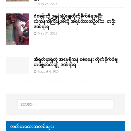
May 24, 2023
ရဲစခန်းကို ဒရုန်းနဲ့ဗုံးချတိုက်ခိုက်ခံရအပြီး
လက်နက်ကြီးနဲ့ပစ်လို့ အရပ်သားတဦးသေ၊ တဦး
ဒဏ်ရာရ
May 31, 2023
အီရတ်မှာရှိတဲ့ အမေရိကန် စစ်စခန်း တိုက်ခိုက်ခံရ၊
တပ်ဖွဲ့ဝင်တချို့ ဒဏ်ရာရ
August 6, 2024
လတ်တလောသတင်းများ