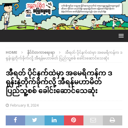
HOME
နိုင်ငံတကာရေးရာ
အီရတ် ပိုင်နက်ထဲမှာ အမေရိကန်က ဒ
ရုန်းနဲ့တိုက်ခိုက်လို့ အီရန်မဟာမိတ် ပြည်သူ့စစ် ခေါင်းဆောင်သေဆုံး
အီရတ် ပိုင်နက်ထဲမှာ အမေရိကန်က ဒ
ရုန်းနဲ့တိုက်ခိုက်လို့ အီရန်မဟာမိတ်
ပြည်သူ့စစ် ခေါင်းဆောင်သေဆုံး
February 8, 2024