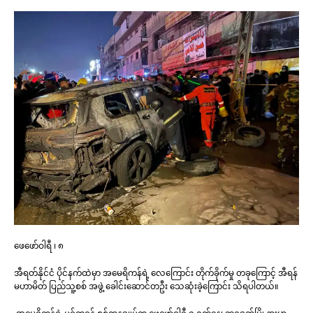
ဖေဖော်ဝါရီ ၊ ၈
အီရတ်နိုင်ငံ ပိုင်နက်ထဲမှာ အမေရိကန်ရဲ့ လေကြောင်း တိုက်ခိုက်မှု တခုကြောင့် အီရန်
မဟာမိတ် ပြည်သူ့စစ် အဖွဲ့ ခေါင်းဆောင်တဦး သေဆုံးခဲ့ကြောင်း သိရပါတယ်။