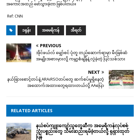
အကောင်အထည် ဖော်သွားခဲ့တာ ဖြစ်ပါတယ်။
Ref: CNN
ဒရုန်း
အမေရိကန်
အီရတ်
PREVIOUS
အိုင်ဖယ်လ် မျှော်စင် ပုံတူ တည်ဆောက်ရာမှာ မီးခြစ်ဆံ
အမျိုးအစားမှားလို့ ကမ္ဘာ့စံချိန်နဲ့ လွဲခဲ့တဲ့ ပြင်သစ်သား
NEXT
နယ်ခြားစောင့်တပ်နဲ့ ARA၊RSOတပ်တွေ ဆက်စပ်မှုရှိနေတဲ့
အထောက်အထားတွေရထားတယ်လို့ AAပြော
RELATED ARTICLES
နယ်စပ်ကျူးကျော်သူတွေဆီက အမေရိကန်လုပ်စစ်
သုံးပစ္စည်းတွေ သိမ်းဆည်းရမိခဲ့တယ်လို့ ရုရှားထုတ်
ပြန်