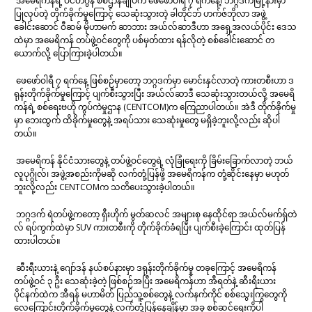
အမေရိကန်ရဲ့ ပင်တဂွန် စစ်ဌာနချုပ်က ဖေဖော်ဝါရီ ၇ ရက်နေ့၊ ဘဂ္ဂဒက်မြို့နားမှာ
ပြုလုပ်တဲ့ တိုက်ခိုက်မှုကြောင့် သေဆုံးသွားတဲ့ ခါတိုင်ဘ် ဟက်ဇ်ဘိုလာ အဖွဲ့
ခေါင်းဆောင် ဝီဆမ် မိုဟာမက် ဆာဘား အယ်လ်ဆာဒီဟာ အရှေ့အလယ်ပိုင်း ဒေသ
ထဲမှာ အမေရိကန် တပ်ဖွဲ့ဝင်တွေကို ပစ်မှတ်ထား ရန်လိုတဲ့ စစ်ခေါင်းဆောင် တ
ယောက်လို့ ပြောကြားခဲ့ပါတယ်။
ဖေဖော်ဝါရီ ၇ ရက်နေ့ ဖြစ်စဉ်မှာတော့ ဘဂ္ဂဒက်မှာ မောင်းနှင်လာတဲ့ ကားတစီးဟာ ဒ
ရုန်းတိုက်ခိုက်မှုကြောင့် ပျက်စီးသွားပြီး အယ်လ်ဆာဒီ သေဆုံးသွားတယ်လို့ အမေရိ
ကန်ရဲ့ စစ်ရေးဗဟို ကွပ်ကဲမှုဌာန (CENTCOM)က ကြေညာပါတယ်။ အဲဒီ တိုက်ခိုက်မှု
မှာ ဘေးထွက် ထိခိုက်မှုတွေနဲ့ အရပ်သား သေဆုံးမှုတွေ မရှိခဲ့ဘူးလို့လည်း ဆိုပါ
တယ်။
အမေရိကန် နိုင်ငံသားတွေနဲ့ တပ်ဖွဲ့ဝင်တွေရဲ့ လုံခြုံရေးကို ခြိမ်းခြောက်လာတဲ့ ဘယ်
လူပုဂ္ဂိုလ်၊ အဖွဲ့အစည်းကိုမဆို လက်တုံ့ပြန်ဖို့ အမေရိကန်က တုံ့ဆိုင်းနေမှာ မဟုတ်
ဘူးလို့လည်း CENTCOMက သတိပေးသွားခဲ့ပါတယ်။
ဘဂ္ဂဒက် ရဲတပ်ဖွဲ့ကတော့ ရှီးဟိုက် မွတ်ဆလင် အများစု နေထိုင်ရာ အယ်လ်မက်ရှ်တဲ
လ် ရပ်ကွက်ထဲမှာ SUV ကားတစီးကို တိုက်ခိုက်ခံရပြီး ပျက်စီးခဲ့ကြောင်း ထုတ်ပြန်
ထားပါတယ်။
ဆီးရီးယားနဲ့ ဂျော်ဒန် နယ်စပ်နားမှာ ဒရုန်းတိုက်ခိုက်မှု တခုကြောင့် အမေရိကန်
တပ်ဖွဲ့ဝင် ၃ ဦး သေဆုံးခဲ့တဲ့ ဖြစ်စဉ်အပြီး အမေရိကန်ဟာ အီရတ်နဲ့ ဆီးရီးယား
ပိုင်နက်ထဲက အီရန် မဟာမိတ် ပြည်သူ့စစ်တွေနဲ့ လက်နက်ကိုင် စစ်သွေးကြွတွေကို
လေကြောင်းတိုက်ခိုက်မှုတွေနဲ့ လက်တုံ့ပြန်နေချိန်မှာ အခု စစ်ဆင်ရေးကိုပါ