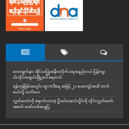
လေးမျက်နှာ၊ အိုင်သပြုအနီးတဝိုက် ရေအနည်းငယ် ပြန်ကျ၊
ငါးသိုင်းချောင်းမြို့ပေါ် ရေတက်
ရန်ကုန်မြစ်အတွင်း ထူးကဲဒီရေ အ​မြင့် ၂၁ ပေကျော်အထိ တက်
မယ်လို့ သတိပေး
လွှတ်တော်ကို ရောက်လာတဲ့ ဦးမင်အောင်လှိုင်ကို ထိုင်းလွှတ်တော်
အမတ် အော်ဟစ်ဆန္ဒပြ