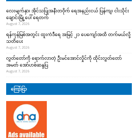
လေးမျက်နှာ၊ အိုင်သပြုအနီးတဝိုက် ရေအနည်းငယ် ပြန်ကျ၊ ငါးသိုင်း
ချောင်းမြို့ပေါ် ရေတက်
August 7, 2026
ရန်ကုန်မြစ်အတွင်း ထူးကဲဒီရေ အ​မြင့် ၂၁ ပေကျော်အထိ တက်မယ်လို့
သတိပေး
August 7, 2026
လွှတ်တော်ကို ရောက်လာတဲ့ ဦးမင်အောင်လှိုင်ကို ထိုင်းလွှတ်တော်
အမတ် အော်ဟစ်ဆန္ဒပြ
August 7, 2026
ကြော်ငြာ